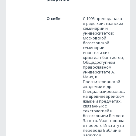
О себе:
С 1995 преподавала
в ряде христианских
семинарий и
университетов:
Московской
богословской
семинарии
евангельских
христиан-баптистов,
Общедоступном
православном
университете А.
Меня, в
Пресвитерианской
академии и др.
Специализировалась
на древнееврейском
языке и предметах,
связанных с
текстологией и
богословием Ветхого
Завета. Участвовала
в проекте Института
перевода Библии в
Заокском,