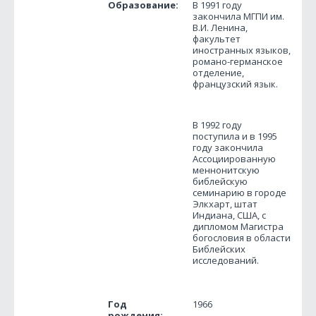
Образование:
В 1991 году
закончила МГПИ им.
В.И. Ленина,
факультет
иностранных языков,
романо-германское
отделение,
французский язык.
В 1992 году
поcтупила и в 1995
году закончила
Ассоциированную
меннонитскую
библейскую
семинарию в городе
Элкхарт, штат
Индиана, США, с
дипломом Магистра
богословия в области
Библейских
исследований.
Год
1966
рождения: