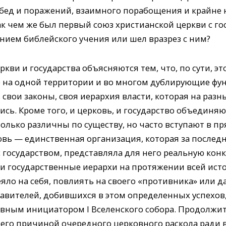
обед и поражений, взаимного порабощения и крайне
к чем же был первый союз христианской церкви с го
нием библейского учения или шел вразрез с ним?
кви и государства объясняются тем, что, по сути, э
на одной территории и во многом дублирующие функ
ь свои законы, своя иерархия власти, которая на разн
ись. Кроме того, и церковь, и государство объединя
олько различны по существу, но часто вступают в пр
овь — единственная организация, которая за последн
 государством, представляла для него реальную кон
 и государственные иерархи на протяжении всей ист
яло на себя, повлиять на своего «противника» или 
правителей, добившихся в этом определенных успехов
авным инициатором I Вселенского собора. Продолжи
вшего причиной очередного церковного раскола ради