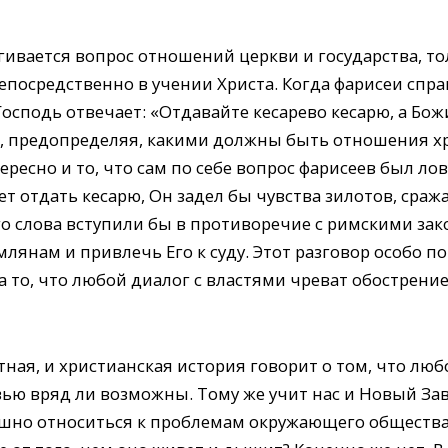
гивается вопрос отношений церкви и государства, то
епосредственно в учении Христа. Когда фарисеи спра
осподь отвечает: «Отдавайте кесарево кесарю, а Божи
 i, предопределяя, какими должны быть отношения х
ересно и то, что сам по себе вопрос фарисеев был ло
ет отдать кесарю, Он задел бы чувства зилотов, сра
го слова вступили бы в противоречие с римскими зако
янам и привлечь Его к суду. Этот разговор особо пок
 то, что любой диалог с властями чреват обострен
тная, и христианская история говорит о том, что лю
вью вряд ли возможны. Тому же учит нас и Новый Заве
но относиться к проблемам окружающего общества,