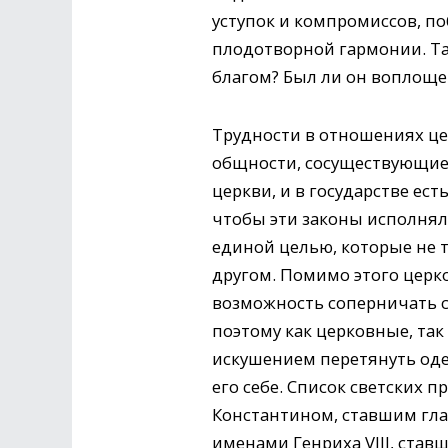
уступок и компромиссов, п
плодотворной гармонии. Та
благом? Был ли он воплоще
Трудности в отношениях цер
общности, сосуществующие 
церкви, и в государстве ест
чтобы эти законы исполнял
единой целью, которые не т
другом. Помимо этого церк
возможность соперничать с
поэтому как церковные, так
искушением перетянуть оде
его себе. Список светских 
Константином, ставшим гл
именами Генриха VIII, ста