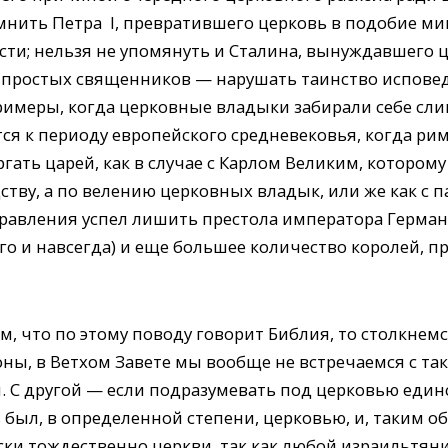
омнить Петра I, превратившего церковь в подобие м
сти; нельзя не упомянуть и Сталина, вынуждавшего 
 а простых священников — нарушать таинство испове
имеры, когда церковные владыки забирали себе сли
тся к периоду европейского средневековья, когда ри
гать царей, как в случае с Карлом Великим, котором
ству, а по велению церковных владык, или же как с п
правления успел лишить престола императора Герма
ого и навсегда) и еще большее количество королей, п
, что по этому поводу говорит Библия, то столкнем
ны, в Ветхом Завете мы вообще не встречаемся с так
 С другой — если подразумевать под церковью единс
 был, в определенной степени, церковью, и, таким об
ски тождественно церкви, так как любой израильтян