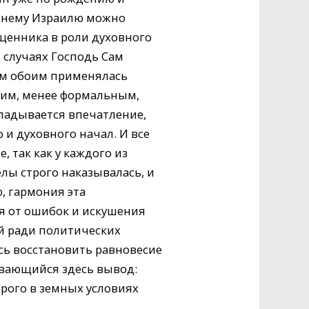
аннему Израилю можно
ященника в роли духовного
х случаях Господь Сам
им обоим применялась
им, менее формальным,
кладывается впечатление,
и духовного начал. И все
, так как у каждого из
лы строго наказывалась, и
, гармония эта
я от ошибок и искушения
ой ради политических
сь восстановить равновесие
ивающийся здесь вывод:
рого в земных условиях