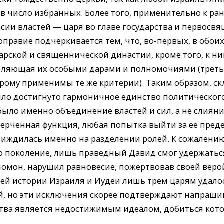
 в число избранных. Более того, применительно к р
асии властей — царя во главе государства и первосв
оправие подчеркивается тем, что, во-первых, в обои
рской и священнической династии, кроме того, к н
еляющая их особыми дарами и полномочиями (треть
орому применимы те же критерии). Таким образом, с
ыло достигнуто гармоничное единство политического 
было именно объединение властей и сил, а не слияние
черченная функция, любая попытка выйти за ее преде
иждилась именно на разделении ролей. К сожалению
о поколение, лишь праведный Давид смог удержатьс
оломон, нарушил равновесие, пожертвовав своей вер
ей истории Израиля и Иудеи лишь трем царям удало
ей, но эти исключения скорее подтверждают напраш
ства является недостижимым идеалом, добиться кото