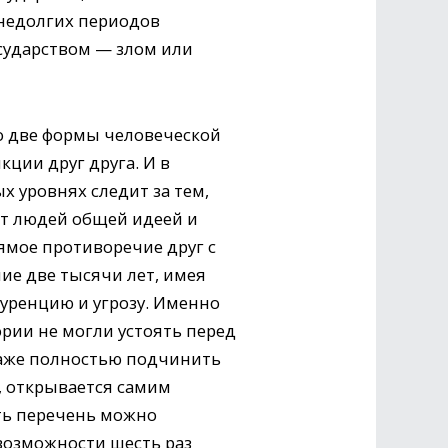
 недолгих периодов
сударством — злом или
то две формы человеческой
ции друг друга. И в
ых уровнях следит за тем,
ют людей общей идеей и
ямое противоречие друг с
ие две тысячи лет, имея
куренцию и угрозу. Именно
ории не могли устоять перед
даже полностью подчинить
, открывается самим
ть перечень можно
 возможности шесть раз