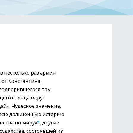
в несколько раз армия
 от Константина,
 водворившегося там
щего солнца вдруг
ай». Чудесное знамение,
и всю дальнейшую историю
нства по миру»
*
, другие
сударства, состоявшей из