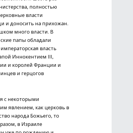
инистерства, полностью
церковные власти
ди и доносить на прихожан.
шком много власти. В
мские папы обладали
у императорская власть
апой Иннокентием III,
нии и королей Франции и
ринцев и герцогов
ся с некоторыми
им явлением, как церковь в
тво народа Божьего, то
разом, в Израиле
ин уже по рождению и