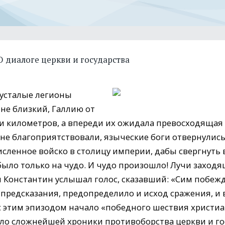
О диалоге церкви и государства
 усталые легионы
 не близкий, Галлию от
и километров, а впереди их ожидала превосходящая 
не благоприятствовали, языческие боги отвернулись
сленное войско в столицу империи, дабы свергнуть
было только на чудо. И чудо произошло! Лучи заходя
и Константин услышал голос, сказавший: «Сим побежд
предсказания, предопределило и исход сражения, 
 этим эпизодом начало «победного шествия христиа
ало сложнейшей хроники противоборства церкви и го