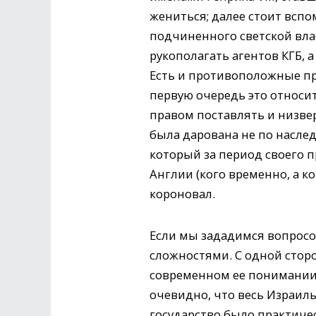
жениться; далее стоит всп
подчиненного светской вла
рукополагать агентов КГБ,
Есть и противоположные пр
первую очередь это относи
правом поставлять и низвер
была дарована не по наслед
который за период своего 
Англии (кого временно, а к
короновал.
Если мы зададимся вопросом
сложностями. С одной сторо
современном ее понимании.
очевидно, что весь Израиль
государство было практиче