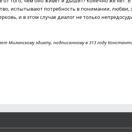
е от того, чем оно живет и дышит? Конечно же нет. В
во, испытывают потребность в понимании, любви, з
церковь, и в этом случае диалог не только непредосу
 лет Миланскому эдикту, подписанному в 313 году Константи