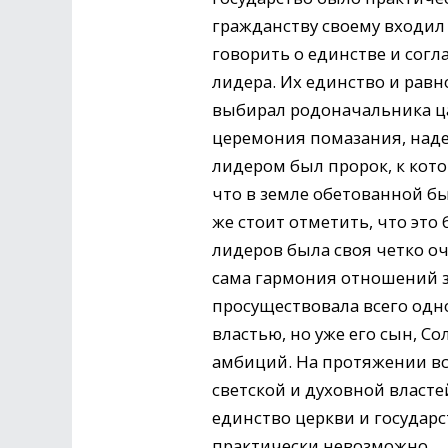
гражданству своему входил
говорить о единстве и согл
лидера. Их единство и равн
выбирал родоначальника ца
церемония помазания, над
лидером был пророк, к кот
что в земле обетованной б
же стоит отметить, что это 
лидеров была своя четко о
сама гармония отношений з
просуществовала всего одн
властью, но уже его сын, С
амбиций. На протяжении вс
светской и духовной власт
единство церкви и государ
практически невозможно.