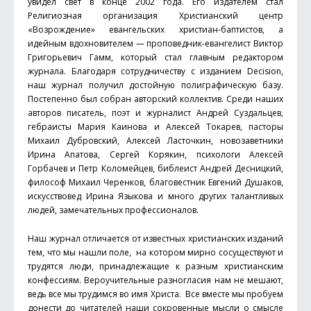
увидел свет в конце 2002 года. Его издателем стал
Религиозная организация Христианский центр
«Возрождение» евангельских христиан-баптистов, а
идейным вдохновителем — проповедник-евангелист Виктор
Григорьевич Гамм, который стал главным редактором
журнала. Благодаря сотрудничеству с изданием Decision,
наш журнал получил достойную полиграфическую базу.
Постепенно был собран авторский коллектив. Среди наших
авторов писатель, поэт и журналист Андрей Суздальцев,
гебраисты Мария Каинова и Алексей Токарев, пасторы
Михаил Дубровский, Алексей Ласточкин, новозаветники
Ирина Апатова, Сергей Корякин, психологи Алексей
Горбачев и Петр Коломейцев, библеист Андрей Десницкий,
философ Михаил Черенков, благовестник Евгений Душаков,
искусствовед Ирина Языкова и много других талантливых
людей, замечательных профессионалов.
Наш журнал отличается от известных христианских изданий
тем, что мы нашли поле, на котором мирно сосуществуют и
трудятся люди, принадлежащие к разным христианским
конфессиям. Вероучительные разногласия нам не мешают,
ведь все мы трудимся во имя Христа. Все вместе мы пробуем
донести до читателей наши сокровенные мысли о смысле