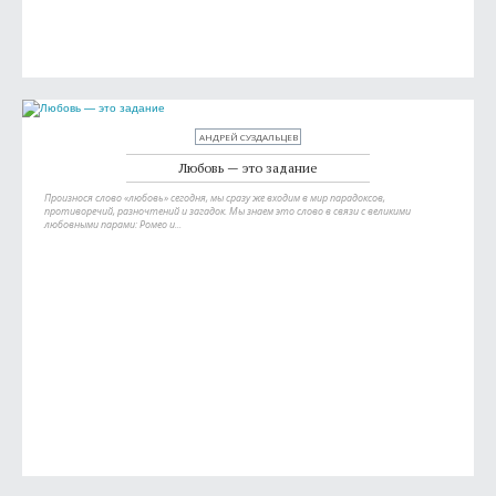
АНДРЕЙ СУЗДАЛЬЦЕВ
Любовь — это задание
Произнося слово «любовь» сегодня, мы сразу же входим в мир парадоксов,
противоречий, разночтений и загадок. Мы знаем это слово в связи с великими
любовными парами: Ромео и...