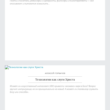
Поэты и писатели, режиссеры и сценаристы, философы и психотерапевты — все
описывают и пытаются осмыслить...
АЛЕКСЕЙ ГОРБАЧЕВ
Технологии как слуги Христа
Может ли искусственный интеллект (ИИ) привести человека к вере в Бога? Вопрос
звучит интригующе, но он принципиально не новый. А может ли телевизор служить
Богу или способен...