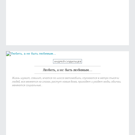
АНДРЕЙ СУЗДАЛЬЦЕВ
Любить, а не быть любимым…
Жизнь шумит, спешит, мчатся по шоссе автомобили, спускаются в метро тысячи
людей, все меняется на глазах, растут новые дома, приходят и уходят моды, обычаи,
меняются социальные...