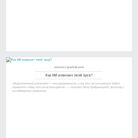
МИХАИЛ ДУБРОВСКИЙ
Как ИИ изменит твой труд?
«Искусственный интеллект — это возможность, и те, кто им пользуются, будут
управлять теми, кто им не пользуется», — считает Петр Щедровицкий1, философ и
исследователь развития...