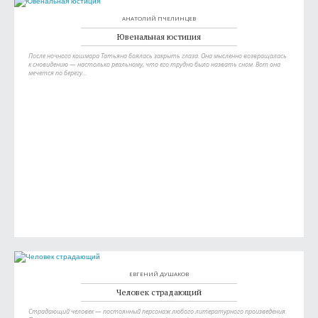
АНАТОЛИЙ ПЧЕЛИНЦЕВ
Ювенальная юстиция
После ночного кошмара Татьяна боялась закрыть глаза. Она мысленно возвращалась
к сновидению — настолько реальному, что его трудно было назвать сном. Вот она
мечется по берегу...
ЕВГЕНИЙ ДУШАКОВ
Человек страдающий
Страдающий человек — постоянный персонаж любого литературного произведения.