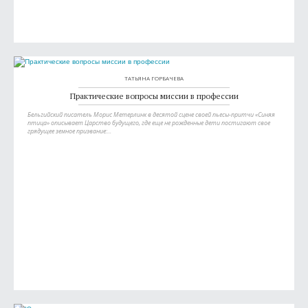
ТАТЬЯНА ГОРБАЧЕВА
Практические вопросы миссии в профессии
Бельгийский писатель Морис Метерлинк в десятой сцене своей пьесы-притчи «Синяя
птица» описывает Царство будущего, где еще не рожденные дети постигают свое
грядущее земное призвание:...