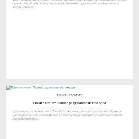
свою жажду. Жажду по Богу не утолить духовными суррогатами, как не утолить
жажду человека...
АЛЕКСЕЙ ГОРБАЧЕВ
Евангелие от Павла: радикальный поворот
Существует ли Евангелие от Павла? Да, оно есть, и это не апокрифический текст.
Оно канонично, и на нем построена основа систематики христианского богословия.
Наиболее подробно...