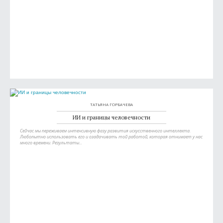
ТАТЬЯНА ГОРБАЧЕВА
ИИ и границы человечности
Сейчас мы переживаем интенсивную фазу развития искусственного интеллекта.
Любопытно использовать его и озадачивать той работой, которая отнимает у нас
много времени. Результаты...