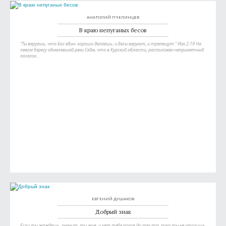
АНАТОЛИЙ ПЧЕЛИНЦЕВ
В краю непуганых бесов
"Ты веруешь, что Бог един: хорошо делаешь; и бесы веруют, и трепещут." Иак 2:19 На
левом берегу обмелевшей реки Сейм, что в Курской области, расположен неприметный
поселок...
ЕВГЕНИЙ ДУШАКОВ
Добрый знак
Если ты жаждешь, значит, ты жив, и нет тебе покоя до тех пор, пока ты не утолишь