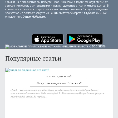
Ссылки на приложения вы найдете ниже. В каждом выпуске вас ждут статьи от
авторов, интервью с интересными людьми, духовные стихи и многое другое. В
статьях мы стремимся поделиться своим опытом познания Господа и надеемся,
что этот опыт поможет кому-то из наших читателей обрести глубокие личные
отношения с Отцом Небесным.
Популярные статьи
МИХАИЛ ДУБРОВСКИЙ
Видят ли люди в нас Его свет?
«Так да светит свет ваш пред людьми, чтобы они видели ваши добрые дела и
прославляли Отца вашего Небесного» (Мф 5:16) — эти слова Иисуса для верующих в
Него двойной вызов. Во-первых,...