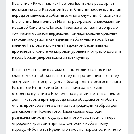
Послание к Римлянам как Павлово Евангелие расширяет
понимание сути Радостной Вести. Синоптические Евангелия
передают ключевые события земного служения Спасителя и
Его учение. Евангелие от Иоанна раскрывает вневременной
масштаб Христа как Логоса. Павел же отвечает на вопрос о
том, каким образом верующие, принадлежащие к разным
этносам, могут жить как единый избранный народ. Ведь
именно Павлово изложение Радостной Вести вывело
проповедь о Христе на мировой уровень и открыло доступ в
народ Божий уверовавшим из всех культур.
Павлово Евангелие местами очень эмоционально и не
слишком благообразно, поэтому на протяжении веков ему
«подпиливают» острые углы, облагораживая резкость языка.
Есть в этом Евангелии и богословский радикализм —
особенно в учении о Божьем оправдании, не зависящем от
дел, — который при переводе также обуз­дывают, чтобы не
очень противоречил религиозной традиции «добрых дел
для спасения». Кроме того, Павел сделал еще один
радикальный ход «государственного масштаба»: он пере­
определил критерии принадлежности к избранному
народу: «Ибо не тот Иу дей, кто таков по наружности, и не то