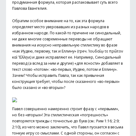
продуманная формула, которая распаковывает суть всего
Павлова Евангелия.
Обратим особое внимание на то, как эта формула
определяет место уверовавших из разных народов в
избранном народе. По какой-то причине ни синодальный,
ни даже многие современные переводы не обращают
внимания на искусно неправильную стилистику во фразе
«как Иудею, первому, так и Еллину» (греч. Ἰουδαίῳ τε πρῶτον
καὶ Ἕλληνι) и даже исправляют ее. Например, Синодальный
перевод (а вслед за ним и другие) «для ясности» добавляет в
текст слово «потом»: «во-первых, Иудею, потом и Еллину».
Зачем? Чтобы исправить Павла, так как привычная
конструкция требует, чтобы после сказанного «во-первых»
было сказано и «во-вторых»?
Павел совершенно намеренно строит фразу с «первыми»,
но без «вторых»! Эта стилистическая «погрешность»
повторяется трижды с точностью до букв (см.: Рим 1:16; 2:9;
2:10), из чего можно заключить, что Павел пускается в весьма
тонкую игру со смыслами. С одной стороны, он согласен с