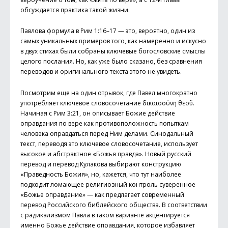
обсуждается практика такой жизни.
Павлова формула в Рим 1:16–17 — это, вероятно, один из
самых уникальных примеров того, как намеренно и искусно
в двух стихах были собраны ключевые богословские смыслы
целого послания. Но, как уже было сказано, без сравнения
переводов и оригинального текста этого не увидеть.
Посмотрим еще на один отрывок, где Павел многократно
употребляет ключевое словосочетание δικαιοσύνη θεοῦ.
Начиная с Рим 3:21, он описывает Божие действие
оправдания по вере как противоположность попыткам
человека оправдаться перед Ним делами. Синодальный
текст, переводя это ключевое словосочетание, использует
высокое и абстрактное «Божья правда». Новый русский
перевод и перевод Кулакова выбирают конструкцию
«Праведность Божия», но, кажется, что тут наиболее
подходит ломающее религиозный контроль суверенное
«Божье оправдание» — как предлагает современный
перевод Российского биб­лейского общества. В соответствии
с радикализмом Павла в таком варианте акцентируется
именно Божье действие оправдания, которое избавляет