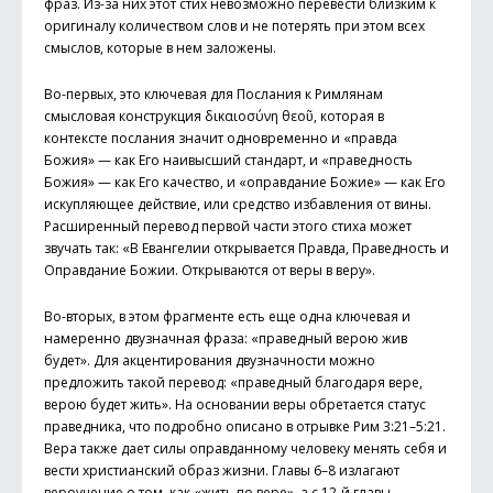
фраз. Из-за них этот стих невозможно перевести близким к
оригиналу количеством слов и не потерять при этом всех
смыслов, которые в нем заложены.
Во-первых, это ключевая для Послания к Римлянам
смысловая конструкция δικαιοσύνη θεοῦ, которая в
контексте послания значит одновременно и «правда
Божия» — как Его наивысший стандарт, и «праведность
Божия» — как Его качество, и «оправдание Божие» — как Его
искупляющее действие, или средство избавления от вины.
Расширенный перевод первой части этого стиха может
звучать так: «В Евангелии открывается Правда, Праведность и
Оправдание Божии. Открываются от веры в веру».
Во-вторых, в этом фрагменте есть еще одна ключевая и
намеренно двузначная фраза: «праведный верою жив
будет». Для акцентирования двузначности можно
предложить такой перевод: «праведный благодаря вере,
верою будет жить». На основании веры обретается статус
праведника, что подробно описано в отрывке Рим 3:21–5:21.
Вера также дает силы оправданному человеку менять себя и
вести христианский образ жизни. Главы 6–8 излагают
вероучение о том, как «жить по вере», а с 12-й главы