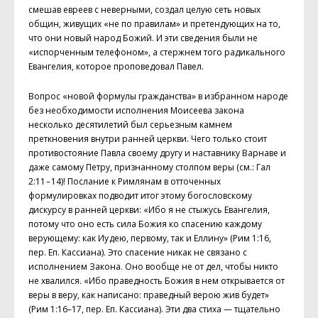
смешав евреев с неверными, создал целую сеть новых
общин, живущих «не по правилам» и претендующих на то,
что они новый народ Божий. И эти сведения были не
«испорченным телефоном», а стержнем того радикального
Евангелия, которое проповедовал Павел.
Вопрос «новой формулы гражданства» в избранном народе
без необходимости исполнения Моисеева закона
несколько десятилетий был серьезным камнем
преткновения внутри ранней церкви. Чего только стоит
противостояние Павла своему другу и наставнику Варнаве и
даже самому Петру, признанному столпом веры (см.: Гал
2:11 – 14)! Послание к Римлянам в отточенных
формулировках подводит итог этому богословскому
дискурсу в ранней церкви: «Ибо я не стыжусь Евангелия,
потому что оно есть сила Божия ко спасению каждому
верующему: как Иу дею, первому, так и Еллину» (Рим 1:16,
пер. Еп. Кассиана). Это спасение никак не связано с
исполнением Закона. Оно вообще не от дел, чтобы никто
не хвалился. «Ибо праведность Божия в нем открывается от
веры в веру, как написано: праведный верою жив будет»
(Рим 1:16–17, пер. Еп. Кассиана). Эти два стиха — тщательно