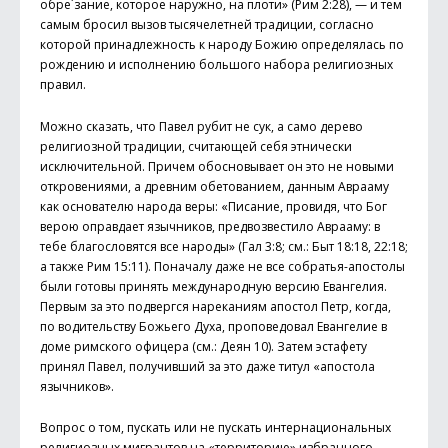
обре´зание, которое наружно, на плоти» (Рим 2:28), — и тем
самым бросил вызов тысячелетней традиции, согласно
которой принадлежность к народу Божию определялась по
рождению и исполнению большого набора религиозных
правил.
Можно сказать, что Павел рубит не сук, а само дерево
религиозной традиции, считающей себя этнически
исключительной. Причем обосновывает он это не новыми
откровениями, а древним обетованием, данным Аврааму
как основателю народа веры: «Писание, провидя, что Бог
верою оправдает язычников, предвозвестило Аврааму: в
тебе благословятся все народы» (Гал 3:8; см.: Быт 18:18, 22:18;
а также Рим 15:11). Поначалу даже не все собратья-апостолы
были готовы принять международную версию Евангелия.
Первым за это подвергся нареканиям апостол Петр, когда,
по водительству Божьего Духа, проповедовал Евангелие в
доме римского офицера (см.: Деян 10). Затем эстафету
принял Павел, получивший за это даже титул «апостола
язычников».
Вопрос о том, пускать или не пускать интернациональных
религиозных мигрантов на «территорию» избранного