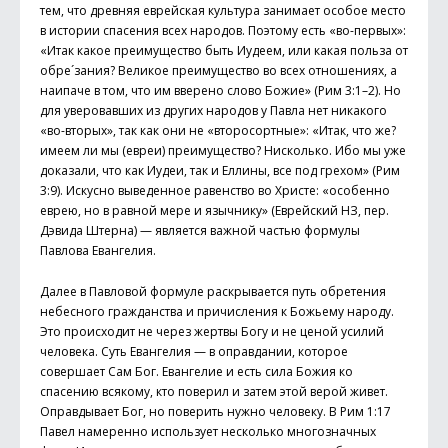
тем, что древняя еврейская культура занимает особое место
в истории спасения всех народов. Поэтому есть «во-первых»:
«Итак какое преимущество быть Иуде­ем, или какая польза от
обре´зания? Великое преимущество во всех отношениях, а
наипаче в том, что им вверено слово Божие» (Рим 3:1–2). Но
для уверовавших из других народов у Павла нет никакого
«во-вторых», так как они не «второсортные»: «Итак, что же?
имеем ли мы (евреи) преимущество? Нисколько. Ибо мы уже
доказали, что как Иудеи, так и Еллины, все под грехом» (Рим
3:9). Искусно выведенное равенство во Христе: «особенно
еврею, но в равной мере и язычнику» (Еврейский НЗ, пер.
Дэвида Штерна) — является важной частью формулы
Павлова Евангелия.
Далее в Павловой формуле раскрывается путь обретения
небесного гражданства и причисления к Божьему народу.
Это происходит не через жертвы Богу и не ценой усилий
человека. Суть Евангелия — в оправдании, которое
совершает Сам Бог. Евангелие и есть сила Божия ко
спасению всякому, кто поверил и затем этой верой живет.
Оправдывает Бог, но поверить нужно человеку. В Рим 1:17
Павел намеренно использует несколько многозначных