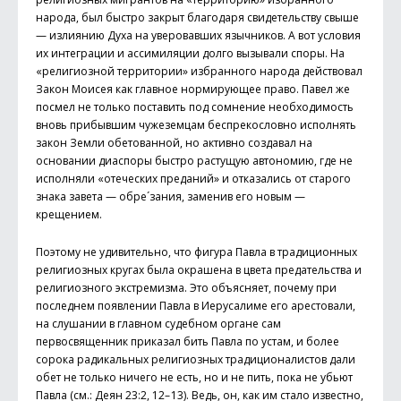
народа, был быстро закрыт благодаря свидетельству свыше
— излиянию Духа на уверовавших язычников. А вот условия
их интеграции и ассимиляции долго вызывали споры. На
«религиозной территории» избранного народа действовал
Закон Моисея как главное нормирующее право. Павел же
посмел не только поставить под сомнение необходимость
вновь прибывшим чужеземцам беспрекословно исполнять
закон Земли обетованной, но активно создавал на
основании диаспоры быстро растущую автономию, где не
исполняли «отеческих преданий» и отказались от старого
знака завета — обре´зания, заменив его новым —
крещением.
Поэтому не удивительно, что фигура Павла в традиционных
религиозных кругах была окрашена в цвета предательства и
религиозного экстремизма. Это объясняет, почему при
последнем появлении Павла в Иерусалиме его арестовали,
на слушании в главном судебном органе сам
первосвященник приказал бить Павла по устам, и более
сорока радикальных религиозных традиционалистов дали
обет не только ничего не есть, но и не пить, пока не убьют
Павла (см.: Деян 23:2, 12– 13). Ведь, он, как им стало известно,