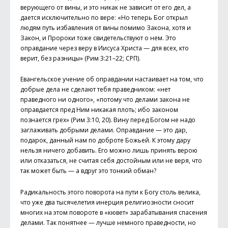
верующего от вины, и это никак не зависит от его дел, а
дается исключительно по вере: «Но теперь Бог открыл
людям путь избавления от вины помимо Закона, хотя и
Закон, и Пророки тоже свидетельствуют о нем. Это
оправдание через веру в Иису­са Христа — для всех, кто
верит, без разницы» (Рим 3:21–22; СРП).
Евангельское учение об оправдании настаивает на том, что
добрые дела не сделают тебя праведником: «нет
праведного ни одного», «потому что делами закона не
оправдается пред Ним никакая плоть; ибо законом
познается грех» (Рим 3:10, 20). Вину перед Богом не надо
заглаживать добрыми делами. Оправдание — это дар,
подарок, данный нам по доброте Божьей. К этому дару
нельзя ничего добавить. Его можно лишь принять верою
или отказаться, не считая себя достойным или не веря, что
так может быть — а вдруг это тонкий обман?
Радикальность этого поворота на пути к Богу столь велика,
что уже два тысячелетия инерция религиозности сносит
многих на этом повороте в «кювет» зарабатывания спасения
делами. Так понятнее — лучше немного праведности, но