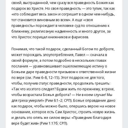
своей, выстраданной, чем сразу вся праведность Божия как
подарок во Христе. Но своя праведность — это тупик, так как
«кто соблюдает весь закон и согрешит в одном чем-нибудь,
тот становится виновным во всем». А еще «своя
праведность» порождает в человеке суд по отношению к
ближнему, религиозную надменность и много другое, за
что Христос порицал книжников и фарисеев.
Понимая, что такой подарок, сделанный Богом по доброте,
может порождать злоупотребления, Павел — сначала в
своей формуле, а потом подробно в нескольких главах
послания — уравновешивает ошеломляющую истину о
Божьем даре праведности призывом к ответственной жизни
по вере (см.: Рим 6–8, 12–15). Этот подарок не для того,
чтобы, получив статус праведности, продолжать грешить:
«Так что из этого следует? Будем жить по-прежнему, в грехе,
чтобы возрастала Божья доброта? — Ни в коем случае! Мы
для греха умерли!» (Рим 6:1–2; СРП). Божье оправдание дано
как подарок, чтобы можно было, опершись верою на новое
основание, которое есть Сам Христос, строить новую жизнь
и делать это опять же силою веры: «Праведник благодаря
вере будет жив» (Рим 1:17б; СРП).