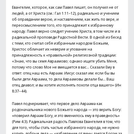
Евангелие, которое, как сам Павел пишет, он получил не от
людей, а от Христа (см.: Гал 1:11–12), радикально и учением
об оправдании верою, и наставлением, как жить по вере, и
переосмыслением того, кто принадлежит к избранному
народу. Павел верно следует учению Христа, в том числе и в
радикальной проповеди Радостной Вести. В одной из бесед
с теми, кто считал себя избранным народом Божьим,
Христос обличает их неверие и упование на
принадлежность к «правильной» религиозной традиции:
«Знаю, что вы семя Авраамово; однако ищете убить Меня,
потому что слово Мое не вмещается в вас… Сказали Ему в
ответ: отец наш есть Авраам. Иисус сказал им: если бы вы
были дети Авраама, то дела Авраамовы делали бы… Ваш
отец диавол; и вы хотите исполнять похоти отца вашего» (Ин
8:37– 44).
Павел подчеркивает, что первое дело Авраама как
родоначальника нового Божьего народа — это верить Богу:
«поверил Авраам Богу, и это вменилось ему в праведность»
(Рим 4:3). Радикальная радость Павлова Евангелия в том, что
для того, чтобы стать частью избранного народа, не нужно
копить добрые дела — «избавление от вины дается Богом за