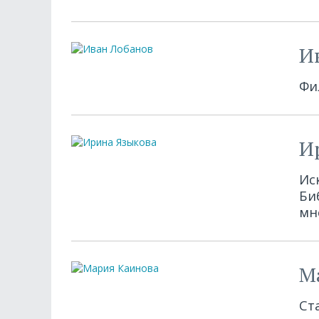
И
Фи
И
Ис
Би
мн
М
Ст