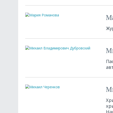
М
Жу
М
Па
ав
М
Хр
хр
На