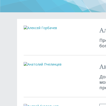
А
Пр
бо
А
До
мо
пр