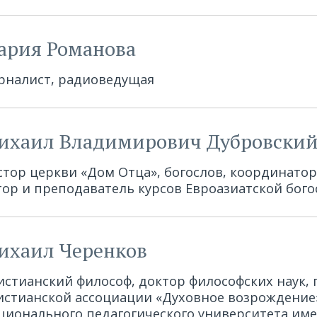
ария Романова
рналист, радиоведущая
ихаил Владимирович Дубровски
стор церкви «Дом Отца», богослов, координатор
тор и преподаватель курсов Евроазиатской бог
ихаил Черенков
истианский философ, доктор философских наук,
истианской ассоциации «Духовное возрождение
ционального педагогического университета име