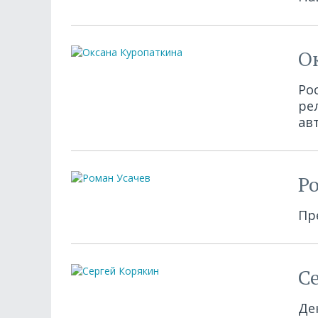
О
Ро
ре
ав
Р
Пр
С
Де