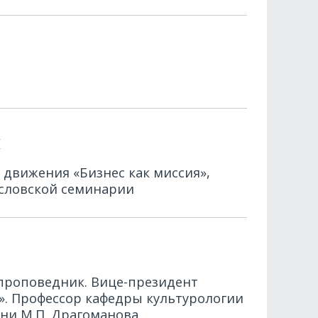
й
 движения «Бизнес как миссия»,
ословской семинарии
 проповедник. Вице-президент
». Профессор кафедры культурологии
ни М.П. Драгоманова