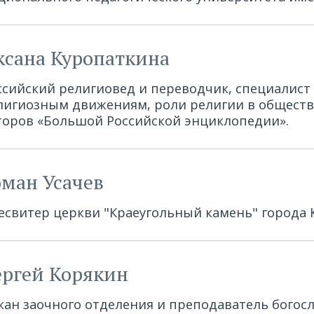
ксана Куропаткина
ссийский религиовед и переводчик, специалист
лигиозным движениям, роли религии в обществе
торов «Большой Российской энциклопедии».
оман Усачев
есвитер церкви "Краеугольный камень" города К
ергей Корякин
кан заочного отделения и преподаватель богос