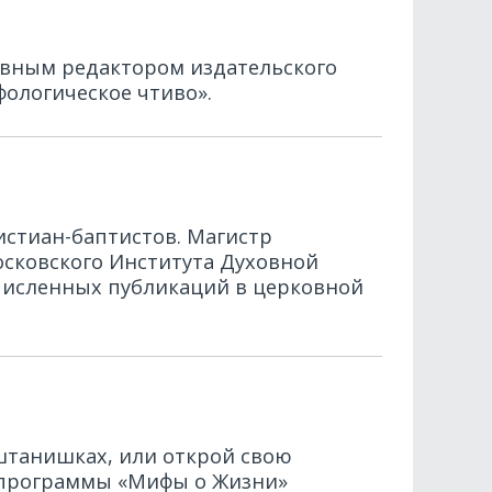
лавным редактором издательского
фологическое чтиво».
истиан-баптистов. Магистр
осковского Института Духовной
очисленных публикаций в церковной
 штанишках, или открой свою
й программы «Мифы о Жизни»