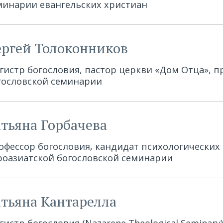
минарии евангельских христиан
ергей Толоконников
гистр богословия, пастор церкви «Дом Отца», п
гословской семинарии
атьяна Горбачева
офессор богословия, кандидат психологических 
роазиатской богословской семинарии
атьяна Кантарелла
гистр богословия (Nazarene Theological Seminary