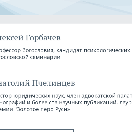
лексей Горбачев
офессор богословия, кандидат психологических 
гословской семинарии.
натолий Пчелинцев
ктор юридических наук, член адвокатской палаты
нографий и более ста научных публикаций, лау
емии "Золотое перо Руси»