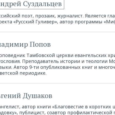
ндрей Суздальцев
ссийский поэт, прозаик, журналист. Является г
оекта «Русский Гуливер», автор программы «Ми
ладимир Попов
оповедник Тамбовской церкви евангельских хр
гословия. Преподаватель истории и теологии М
зыки. Автор 9-ти опубликованных книг и мног
светской периодике.
вгений Душаков
ангелист, автор книги «Благовестие в коротких
адовку», публицист, соавтор профилактическо