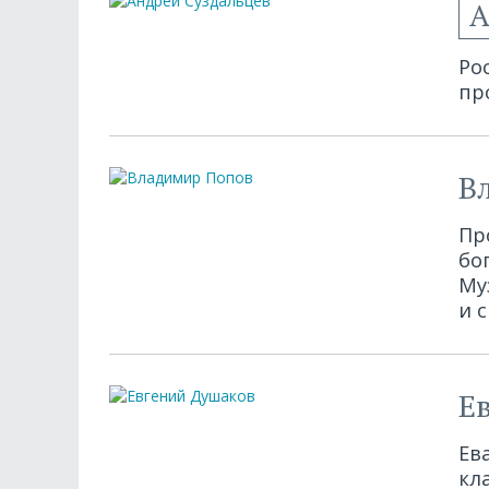
А
Ро
пр
В
Пр
бо
Му
и 
Е
Ев
кл