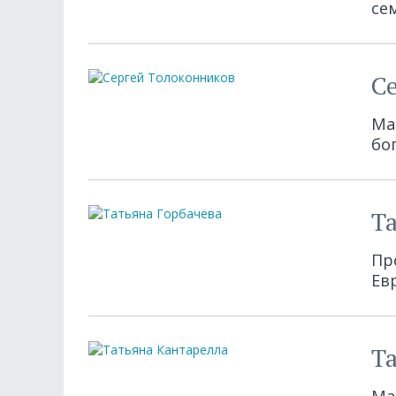
се
С
Ма
бо
Т
Пр
Ев
Т
Ма