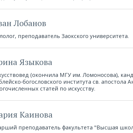
ван Лобанов
лолог, преподаватель Заокского университета.
рина Языкова
кусствовед (окончила МГУ им. Ломоносова), кан
блейско-богословского института св. апостола А
огочисленных статей по искусству.
ария Каинова
арший преподаватель факультета "Высшая школа