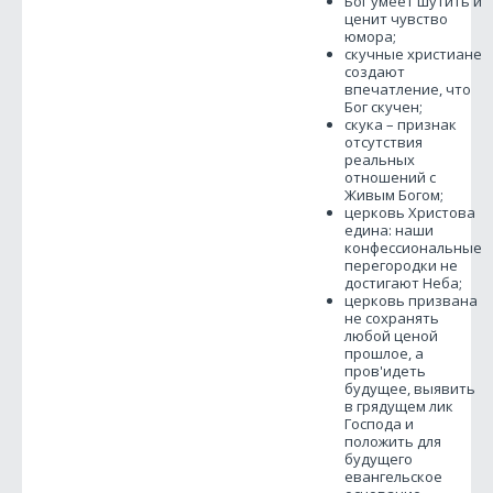
­Бог умеет шутить и
ценит чувство
юмора;
­скучные христиане
создают
впечатление, что
Бог скучен;
скука – признак
отсутствия
реальных
отношений с
Живым Богом;
­церковь Христова
едина: наши
конфессиональные
перегородки не
достигают Неба;
­церковь призвана
не сохранять
любой ценой
прошлое, а
пров'идеть
будущее, выявить
в грядущем лик
Господа и
положить для
будущего
евангельское