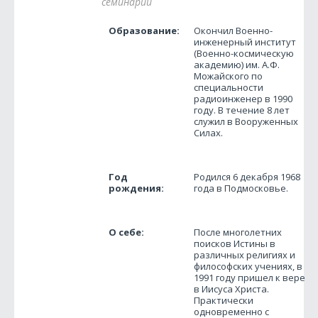
семинарии
Образование:
Окончил Военно-
инженерный институт
(Военно-космическую
академию) им. А.Ф.
Можайского по
специальности
радиоинженер в 1990
году. В течение 8 лет
служил в Вооруженных
Силах.
Год
Родился 6 декабря 1968
рождения:
года в Подмосковье.
О себе:
После многолетних
поисков Истины в
различных религиях и
философских учениях, в
1991 году пришел к вере
в Иисуса Христа.
Практически
одновременно с