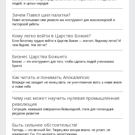
людей, и целых народов
Зачем Павел шил палатки?
Павел использовал свое ремесло как инструмент для миссионерской и
пасторской работы
Кому легко войти в Царство Божие?
Если богатому трудно войти в Царство Божие — значит, бедному легко? И
чем беднее, тем легче?
Бизнес Царства Божьего
Бизнес — это инструмент для того, чтобы сделать людей учениками
Христа
Как читать и понимать Апокалипсис
Впереди нас ожидает не конец света, не уничтожение всего, а новая земля
и новое небо
Чему нас может научить нулевая промышленная
революция
Ситуация, казавшася совершенно безвыходной, стала для голландцев
ресурсом развития
Быть сильнее обстоятельств!
Гос­подь — это вечный Бог, Творец всех концов земли; не устает, не
изнемогает Он, Его мудрость непостижима