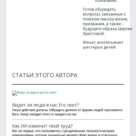
основание.
Готов обсуждать
вопросы, связанные с
поиском смысла жизни,
призвания, а также –
будущего образа Церкви
Христовой.
Женат, воспитывает
шестерых детей.
СТАТЬИ ЭТОГО АВТОРА
Видят ли люди в нас Его свет?
Наши действия должны побуждать далеких от Церкви людей прославлять
Бога. Иисус ожидает этого от каждого из нас
Как ИИ изменит твой труд?
Мы не первые, кто сталкивается с грандиозными технологическими
изменениями, которые радикально меняют образ жизни и отдельных