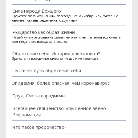
Сила народа Божьего
Греческое слово «койнония», переведенное как «общение», буквально
означает «жизнь, разделенная с другими»
Рыцарство как образ жизни
Нашей культуре сильно не хватает чего-то, и мы пытаемся восполнить
этот недостаток, воссоздавая прошлое
Обретение себя. История дэвээровца*
Зрелость не врожденное качество, не дар и не «везение».
Пустыня: путь обретения себя
Эпидемия, более опасная, чем коронавирус
Труд. Смена парадигмы
Всеобщее священство: упущенное звено
Реформации
Что такое пророчество?