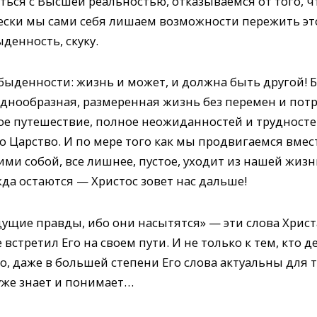
ься с Высшей реальностью, отказываемся от того, ч
чески мы сами себя лишаем возможности пережить эт
ыденность, скуку.
быденности: жизнь и может, и должна быть другой! 
однообразная, размеренная жизнь без перемен и потр
е путешествие, полное неожиданностей и трудностей,
го Царство. И по мере того как мы продвигаемся вмес
ми собой, все лишнее, пустое, уходит из нашей жизн
да остаются — Христос зовет нас дальше!
щие правды, ибо они насытятся» — эти слова Христ
е встретил Его на своем пути. И не только к тем, кто 
, даже в большей степени Его слова актуальны для те
е уже знает и понимает…