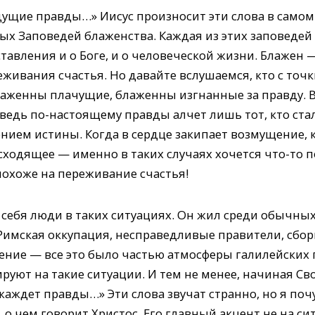
ущие правды…» Иисус произносит эти слова в самом
ых Заповедей блаженства. Каждая из этих заповедей
авления и о Боге, и о человеческой жизни. Блажен —
живания счастья. Но давайте вслушаемся, кто с точк
аженны плачущие, блаженны изгнанные за правду. В э
ведь по-настоящему правды алчет лишь тот, кто ста
нием истины. Когда в сердце закипает возмущение, 
сходящее — именно в таких случаях хочется что-то 
похоже на переживание счастья!
т себя люди в таких ситуациях. Он жил среди обычны
 Римская оккупация, несправедливые правители, сб
ение — все это было частью атмосферы галилейских г
ируют на такие ситуации. И тем не менее, начиная Св
 жаждет правды…» Эти слова звучат странно, но я почу
, о чем говорит Христос. Его главный акцент не на 