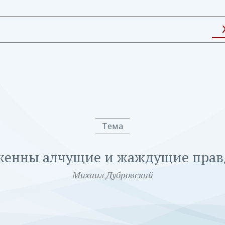
Тема
женны алчущие и жаждущие пра
Михаил Дубровский