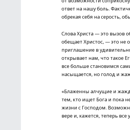
от возможности соприкоснут
ответ на нашу боль. Факти
обрекая себя на серость, об
Слова Христа — это вызов о
обещает Христос, — это не 
приглашение в удивительно
открывает нам, что такое Е
все больше становимся сами
насыщается, но голод и жаж
«Блаженны алчущие и жажду
тем, кто ищет Бога и пока н
жизни с Господом. Возможно
вере и, кажется, теперь вс