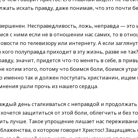
лжать искать правду, даже понимая, что это почти б
вершенен. Несправедливость, ложь, неправда — это
ся с ними если не в отношении нас самих, то в отн
овости по телевизору или интернету. А если загляну
 кого полуправда приходит в эту жизнь, разве не так
авду, значит, придется что-то менять в себе, в при
 хотим этого, потому что боимся боли, боимся утра
о именно так и должен поступать христианин, ищем
омнения ушли прочь из нашего сердца.
Каждый день сталкиваться с неправдой и продолжать
хочется защититься от этой боли, облегчить и без т
ить лучше. Такое упрощение лишает нас переживани
 блаженства, о котором говорит Христос! Защищаясь