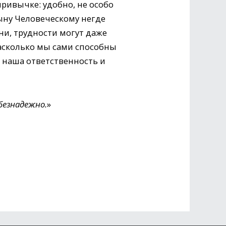
ривычке: удобно, не особо
Сыну Человеческому негде
зни, трудности могут даже
асколько мы сами способны
о наша ответственность и
безнадежно.
»​