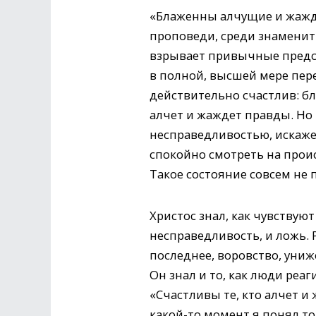
«Блаженны алчущие и жажд
проповеди, среди знаменит
взрывает привычные предст
в полной, высшей мере пере
действительно счастлив: бл
алчет и жаждет правды. Но 
несправедливостью, искаже
спокойно смотреть на прои
Такое состояние совсем не 
Христос знал, как чувствую
несправедливость, и ложь.
последнее, воровство, униж
Он знал и то, как люди реаг
«Счастливы те, кто алчет и
какой-то момент я понял то