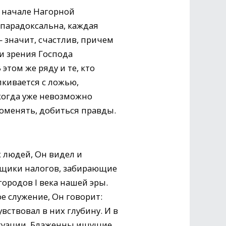
 начале Нагорной
 парадоксальна, каждая
 значит, счастлив, причем
и зрения Господа
том же ряду и те, кто
лкивается с ложью,
когда уже невозможно
поменять, добиться правды.
х людей, Он видел и
орщики налогов, забирающие
ородов I века нашей эры.
ое служение, Он говорит:
вствовал в них глубину. И в
ситуации. Блаженны ищущие.