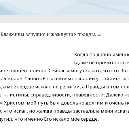
«Блаженны алчущие и жаждущие правды…»
Когда-то давно именно
(даже не прочитанные,
е процесс поиска. Сейчас я могу сказать, что это был
ал иначе. Слово «Бог» в моем сознании устойчиво ас
 а мое сердце искало не религии, а Правды в том по
е, — истины, справедливости, праведности. Далеко не
им Христом, мой путь был довольно долгим и очень 
о, что искал, но жажда правды заставляла меня искать
щутил, что именно Его искало мое сердце.