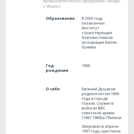
профилактической программы «Мифы
о Жизни»
Образование:
В 2005 году
онзакончил
Институт
странствующих
благовестников
ассоциации Билли
Грэмма
Год
1969
рождения:
О себе:
Евгений Душаков
родился летом 1969
года в городе
Глазов. Cлужил в
войсках ВВС
советской армии
(1987-1989) в Тбилиси.
Уверовал в апреле
1997 года, крестился