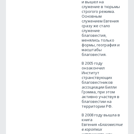
и вышел на
служение в тюрьмы
строгого режима.
Основным
служением Евгения
сразу же стало
служение
благовестия,
менялись только
формы, география и
масштабы
благовестия.
В 2005 году
онзакончил
Институт
странствующих
благовестников
ассоциации Билли
Грэмма, при этом
активно участвуя в
благовестии на
территории РФ.
В 2008 году вышла в
книга
Евгения
«Благовестие
в коротких