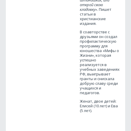
штанишках, или
открой свою
кладовку»
. Пишет
статьи в
христианские
издания.
В соавторстве с
друзьями он создал
профилактическую
программу для
юношества «Мифы о
Жизни», которая
успешно
реализуется в
учебных заведениях
РФ, выигрывает
гранты и снискала
добрую славу среди
учащихся и
педагогов.
Женат, двое детей:
Елисей (10 лет) и Ева
(5 лет).