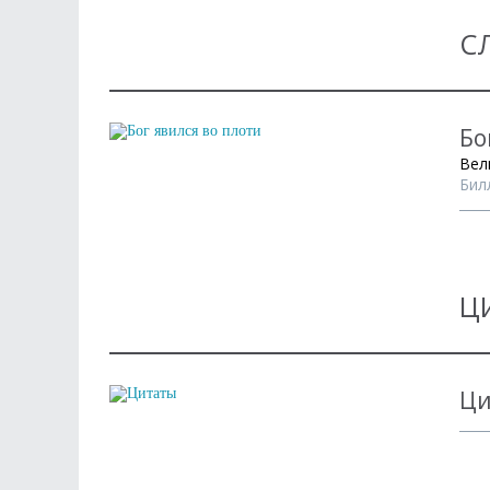
С
Бо
Вел
Бил
Ц
Ци