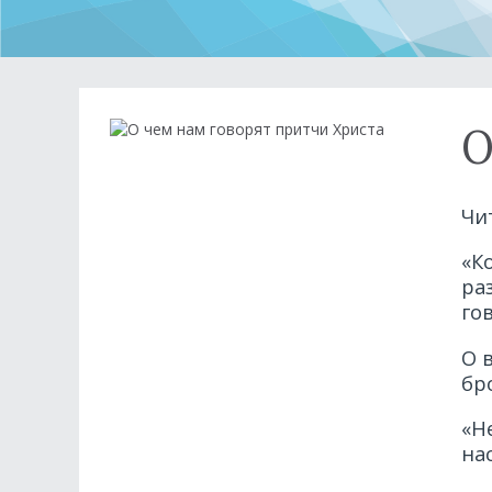
О
Чи
«К
ра
го
О 
бр
«Н
на