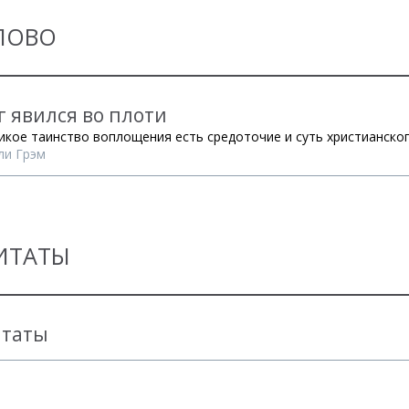
ЛОВО
г явился во плоти
икое таинство воплощения есть средоточие и суть христианско
ли Грэм
ИТАТЫ
таты