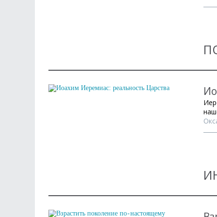
П
Ио
Иер
наш
Окс
И
Вз