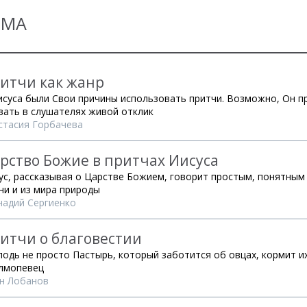
ЕМА
итчи как жанр
исуса были Свои причины использовать притчи. Возможно, Он п
вать в слушателях живой отклик
стасия Горбачева
рство Божие в притчах Иисуса
ус, рассказывая о Царстве Божием, говорит простым, понятным
ни и из мира природы
надий Сергиенко
итчи о благовестии
подь не просто Пастырь, который заботится об овцах, кормит и
лмопевец
н Лобанов