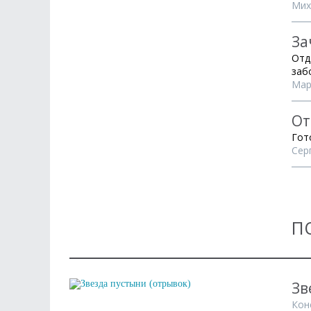
Мих
За
Отд
заб
Мар
От
Гот
Сер
П
Зв
Кон