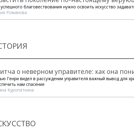
 успешного благовествования нужно освоить искусство задават
ия Романова
СТОРИЯ
итча о неверном управителе: как она по
ью Генри видел в рассуждении управителя важный вывод для хри
спечить нам спасение
ана Куропаткина
СКУССТВО