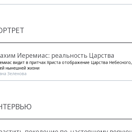
ОРТРЕТ
ахим Иеремиас: реальность Царства
емиас видит в притчах Христа отображение Царства Небесного,
ей нынешней жизни
ана Зеленова
НТЕРВЬЮ
растить поколение по - настоящему веру