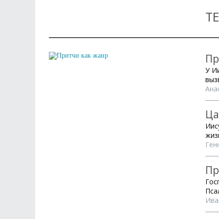
Т
Пр
У И
выз
Ана
Ца
Иис
жиз
Ген
Пр
Гос
Пса
Ива