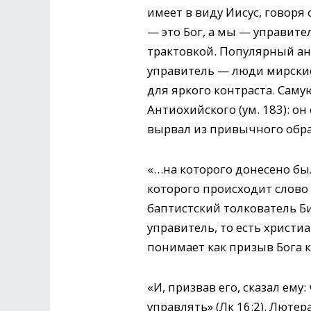
имеет в виду Иисус, говоря 
— это Бог, а мы — управите
трактовкой. Популярный анг
управитель — люди мирски
для яркого контраста. Сам
Антиохийского (ум. 183): он
вырвал из привычного образ
«…на которого донесено было
которого происходит слово 
баптистский толкователь Б
управитель, то есть христи
понимает как призыв Бога к
«И, призвав его, сказал ему
управлять» (Лк 16:2). Лютер