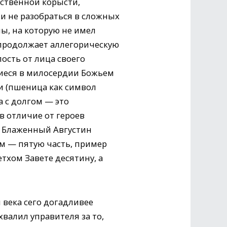
бственной корысти,
ли не разобраться в сложных
мы, на которую не имел
 продолжает аллегорическую
ость от лица своего
щиеся в милосердии Божьем
и (пшеница как символ
 с долгом — это
в отличие от героев
м. Блаженный Августин
ом — пятую часть, пример
тхом Завете десятину, а
 века сего догадливее
хвалил управителя за то,