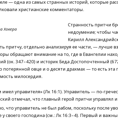
еле — одна из самых странных историй, которые рас
толковали христианские комментаторы.
Странность притчи бро
а Хокера
недоумение; чтобы час
Кирилл Александрийски
ть притчу, отдельно анализируя ее части, — лучше в
оры обращают внимание на то, где в Евангелии нах
 (ок. 347– 420) и историк Беда Достопочтенный (672
 потерянной овце и о десяти драхмах — то есть эта п
мость милосердия.
 имел управителя» (Лк 16:1). Управитель — по-грече
нский отмечал, что главный герой притчи управлял 
о, что управитель не был рабом, поскольку после ув
 у своего господина (см.: Лк 16:3– 4). Первый и важн