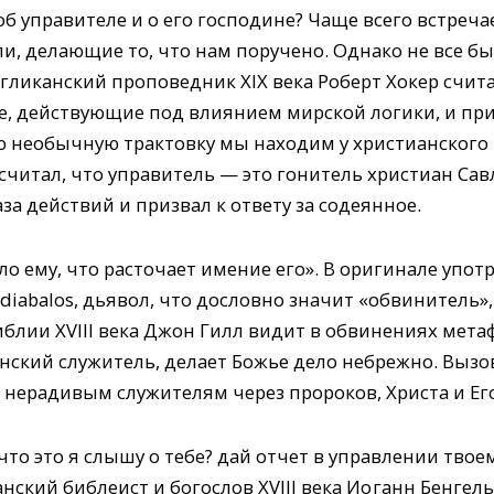
об управителе и о его гос­подине? Чаще всего встреч
ли, делающие то, что нам поручено. Однако не все бы
ликанский проповедник XIX века Роберт Хокер считал
е, действующие под влиянием мирской логики, и пр
ую необычную трактовку мы находим у христианского
 считал, что управитель — это гонитель христиан Савл
а действий и призвал к ответу за содеянное.
 ему, что расточает имение его». В оригинале употре
diabalos, дьявол, что дословно значит «обвинитель»
иблии XVIII века Джон Гилл видит в обвинениях мета
анский служитель, делает Божье дело небрежно. Вызо
 нерадивым служителям через пророков, Христа и Ег
: что это я слышу о тебе? дай отчет в управлении тво
анский библеист и богослов XVIII века Ио ганн Бенгел