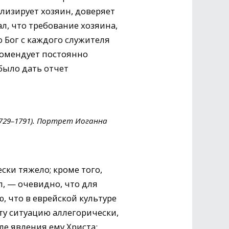
олизирует хозяин, доверяет
л, что требование хозяина,
 Бог с каждого служителя
екомендует постоянно
было дать отчет
729–1791). Портрет Иоганна
ски тяжело; кроме того,
л, — очевидно, что для
 что в еврейской культуре
у ситуацию аллегорически,
е явления ему Христа: