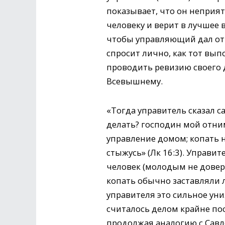
показывает, что он неприятн
человеку и верит в лучшее 
чтобы управляющий дал отче
спросит лично, как тот вып
проводить ревизию своего 
Всевышнему.
«Тогда управитель сказал са
делать? господин мой отни
управление домом; копать н
стыжусь» (Лк 16:3). Управи
человек (молодым не довери
копать обычно заставляли л
управителя это сильное ун
считалось делом крайне по
продолжая аналогию с Савл