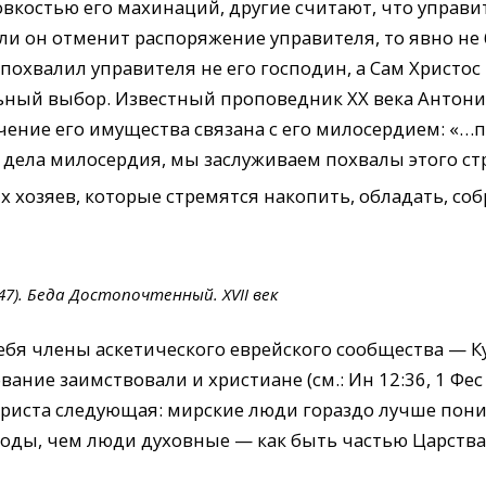
вкостью его махинаций, другие считают, что управи
ли он отменит распоряжение управителя, то явно н
 похвалил управителя не его господин, а Сам Христо
льный выбор. Известный проповедник XX века Антони
очение его имущества связана с его милосердием: «…
 дела милосердия, мы заслуживаем похвалы этого ст
 хозяев, которые стремятся накопить, обладать, соб
7). Беда Достопочтенный. XVII век
ебя члены аскетического еврейского сообщества — 
вание заимствовали и христиане (см.: Ин 12:36, 1 Фес
 Христа следующая: мирские люди гораздо лучше пон
оды, чем люди духовные — как быть частью Царства