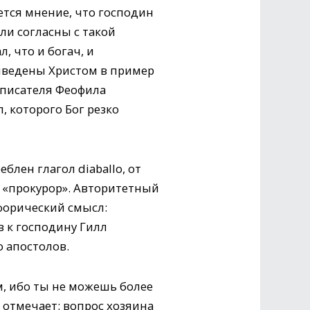
ается мнение, что господин
ли согласны с такой
, что и богач, и
иведены Христом в пример
 писателя Феофила
, которого Бог резко
блен глагол diaballo, от
, «прокурор». Авторитетный
форический смысл:
в к господину Гилл
о апостолов.
ем, ибо ты не можешь более
ь отмечает: вопрос хозяина