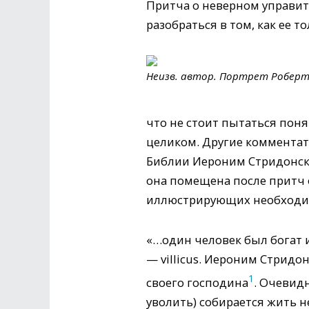
Притча о неверном управит
разобраться в том, как ее 
Неизв. автор. Портрет Роберт
что не стоит пытаться поня
целиком. Другие комментат
Библии Иероним Стридонский
она помещена после притч о
иллюстрирующих необходи
«…один человек был богат и
— villicus. Иероним Стридо
1
своего господина
. Очевидн
уволить) собирается жить не