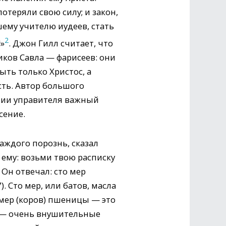
отеряли свою силу; и закон,
ему учителю иудеев, стать
2
»
. Джон Гилл считает, что
ков Савла — фарисеев: они
ыть только Христос, а
есть. Автор большого
ении управителя важный
сение.
аждого порознь, сказал
 ему: возьми твою расписку
 Он отвечал: сто мер
. Сто мер, или батов, масла
 мер (коров) пшеницы — это
ае — очень внушительные