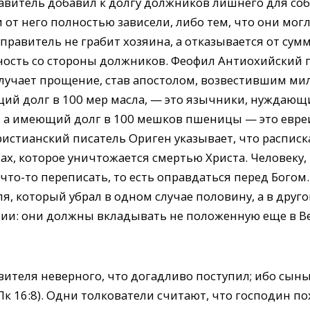
равитель добавил к долгу должников лишнего для со
и от него полностью зависели, либо тем, что они мог
управитель не грабит хозяина, а отказывается от сум
рность со стороны должников. Феофил Антиохийский
лучает прощение, став апостолом, возвестившим мил
ий долг в 100 мер масла, — это язычники, нуждаю
), а имеющий долг в 100 мешков пшеницы — это евре
истианский писатель Ориген указывает, что расписка
ах, которое уничтожается смертью Христа. Человеку, 
что-то переписать, то есть оправдаться перед Бого
я, который убрал в одном случае половину, а в друг
нии: они должны вкладывать не положенную еще в Ве
ителя неверного, что догадливо поступил; ибо сыны
Лк 16:8). Одни толкователи считают, что господин по