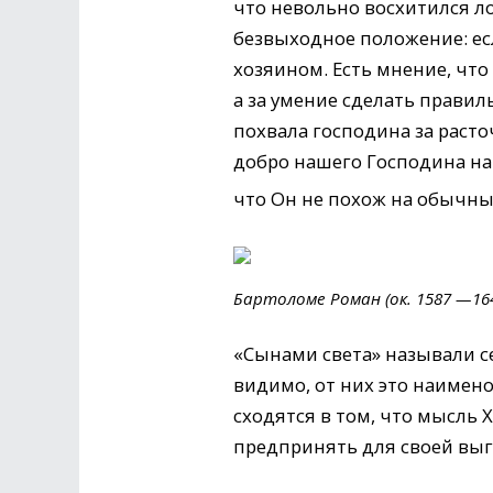
что невольно восхитился ло
безвыходное положение: ес
хозяином. Есть мнение, что
а за умение сделать прави
похвала господина за раст
добро нашего Господина на
что Он не похож на обычных
Бартоломе Роман (ок. 1587 —164
«Сынами света» называли с
видимо, от них это наимено
сходятся в том, что мысль
предпринять для своей выг