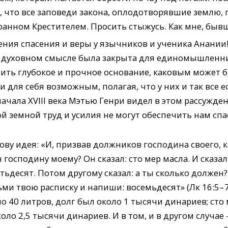
у, что все заповеди закона, оплодотворявшие землю, п
оанном Крестителем. Просить стыжусь. Как мне, бывш
ения спасения и веры у язычников и ученика Анании!
в духовном смысле была закрыта для единомышленни
ить глубокое и прочное основание, каковым может б
и для себя возможным, полагая, что у них и так все 
ачала XVIII века Мэтью Генри видел в этом рассужд
й земной труд и усилия не могут обеспечить нам спа
ву идея: «И, призвав должников господина своего, к
 господину моему? Он сказал: сто мер масла. И сказал
тьдесят. Потом другому сказал: а ты сколько должен?
ми твою расписку и напиши: восемьдесят» (Лк 16:5– 7)
о 40 литров, долг был около 1 тысячи динариев; сто
коло 2,5 тысячи динариев. И в том, и в другом случ