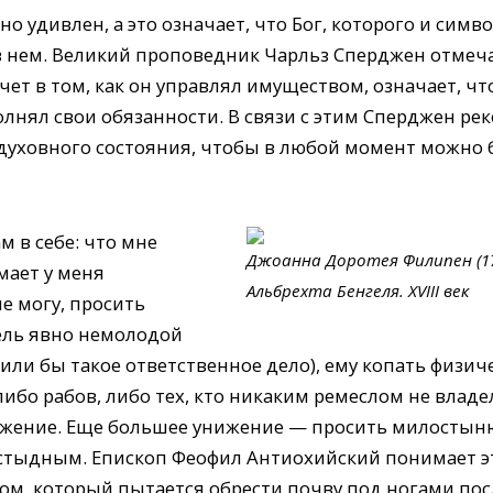
о удивлен, а это означает, что Бог, которого и симв
в нем. Великий проповедник Чарльз Сперджен отмеча
т в том, как он управлял имуществом, означает, что
олнял свои обязанности. В связи с этим Сперджен р
духовного состояния, чтобы в любой момент можно 
м в себе: что мне
Джоанна Доротея Филипен (1
мает у меня
Альбрехта Бенгеля. XVIII век
е могу, просить
тель явно немолодой
ли бы такое ответственное дело), ему копать физиче
ибо рабов, либо тех, кто никаким ремеслом не владе
ижение. Еще большее унижение — просить милостыню,
стыдным. Епископ Феофил Антиохийский понимает эт
ом, который пытается обрести почву под ногами посл