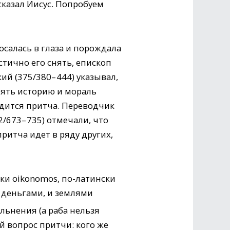
сказал Иисус. Попробуем
салась в глаза и порождала
тично его снять, епископ
й (375/380– 444) указывал,
зять историю и мораль
одится притча. Переводчик
/673– 735) отмечали, что
ритча идет в ряду других,
ски oikonomos, по-латински
и деньгами, и землями
ольнения (а раба нельзя
ый вопрос притчи: кого же