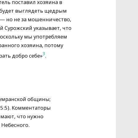
тель поставил хозяина в
е будет выглядеть щедрым
с — но не за мошенничество,
й Сурожский указывает, что
поскольку мы употребляем
ранного хозяина, потому
3
рать добро себе»
.
Кумранской общины;
 5:5). Комментаторы
имают, что нужно
 Небесного.