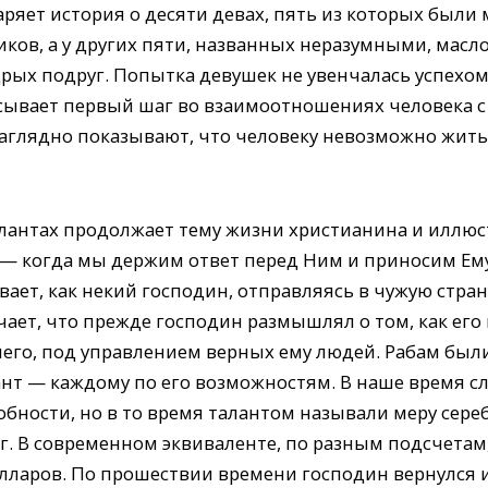
дваряет история о десяти девах, пять из которых был
ков, а у других пяти, названных неразумными, масло
рых подруг. Попытка девушек не увенчалась успехом. 
ывает первый шаг во взаимоотношениях человека с
наглядно показывают, что человеку невозможно жит
лантах продолжает тему жизни христианина и иллю
— когда мы держим ответ перед Ним и приносим Ему
вает, как некий господин, отправляясь в чужую стран
чает, что прежде гос­подин размышлял о том, как ег
него, под управлением верных ему людей. Рабам бы
лант — каждому по его возможностям. В наше время с
бности, но в то время талантом называли меру сере
 кг. В современном эквиваленте, по разным подсчетам
олларов. По прошествии времени господин вернулся 