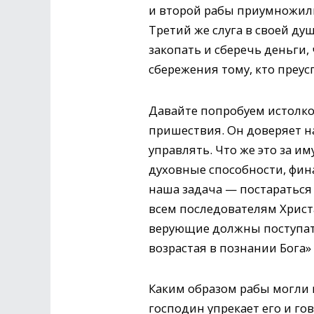
и второй рабы приумножили
Третий же слуга в своей ду
закопать и сберечь деньги,
сбережения тому, кто преус
Давайте попробуем истолко
пришествия. Он доверяет н
управлять. Что же это за и
духовные способности, фина
наша задача — постараться 
всем последователям Христа
верующие должны поступать 
возрастая в познании Бога» (
Каким образом рабы могли 
господин упрекает его и го