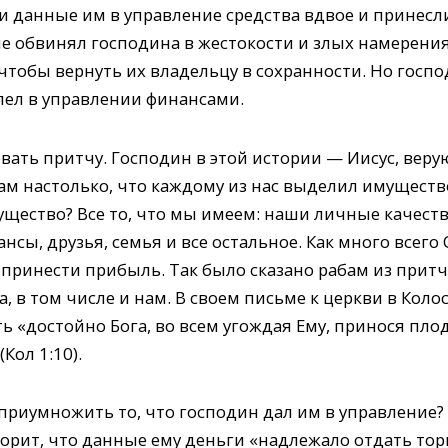
 данные им в управление средства вдвое и принесл
ше обвинял господина в жестокости и злых намерени
 чтобы вернуть их владельцу в сохранности. Но госпо
пел в управлении финансами.
вать притчу. Господин в этой истории — Иисус, вер
ам настолько, что каждому из нас выделил имуществ
мущество? Все то, что мы имеем: наши личные качест
нсы, друзья, семья и все остальное. Как много всего 
принести прибыль. Так было сказано рабам из притчи
, в том числе и нам. В своем письме к церкви в Коло
«достойно Бога, во всем угождая Ему, принося плод
Кол 1:10).
приумножить то, что господин дал им в управление?
ворит, что данные ему деньги «надлежало отдать то