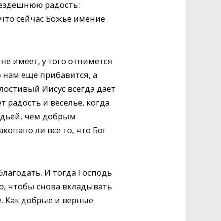
нездешнюю радость:
 что сейчас Божье имение
 не имеет, у того отнимется
о нам еще прибавится, а
илостивый Иисус всегда дает
 радость и веселье, когда
удьей, чем добрым
копано ли все то, что Бог
лагодать. И тогда Господь
о, чтобы снова вкладывать
. Как добрые и верные