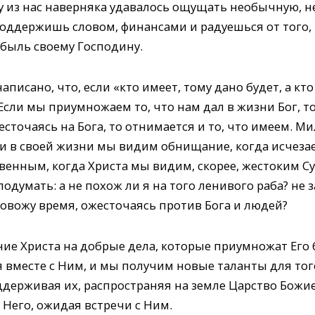
у из нас наверняка удавалось ощущать необычную, 
поддержишь словом, финансами и радуешься от того,
быль своему Господину.
аписано, что, если «кто имеет, тому дано будет, а кто
 Если мы приумножаем то, что нам дал в жизни Бог, т
есточаясь на Бога, то отнимается и то, что имеем. М
и в своей жизни мы видим обнищание, когда исчезает
твенным, когда Христа мы видим, скорее, жестоким С
думать: а не похож ли я на того ленивого раба? не за
ровожу время, ожесточаясь против Бога и людей?
ие Христа на добрые дела, которые приумножат Его б
я вместе с Ним, и мы получим новые таланты для тог
ддерживая их, распространяя на земле Царство Божие
 Него, ожидая встречи с Ним.