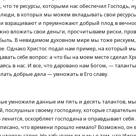
т, что те ресурсы, которыми нас обеспечил Господь, н
 люди, в которых мы можем вкладывать свои ресурсы
и взращивают и преумножают добрый плод в вечнос
ожно вложить свои деньги, просчитываем риски, пров
ыль. В невидимом духовном мире мы тоже рискуем, т
ре. Однако Христос подал нам пример, на который м
авать себе вопрос: а что бы на моем месте сделал Х
ясь в нас. И все, что даровано нам Богом, — таланты
лать добрые дела — умножать в Его славу.
орые умножили данные им пять и десять талантов, м
й, послушных своему господину, которые старательно
 ленится, оскорбляет господина и оправдывает себя.
аписано, что времени прошло немало? Возможно, он в
е удовольствие. Не забываем ли и мы о том, что Иису