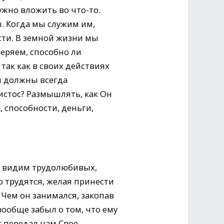
ужно вложить во что-то.
. Когда мы служим им,
ти. В земной жизни мы
еряем, способно ли
ак как в своих действиях
ы должны всегда
ристос? Размышлять, как Он
, способности, деньги,
ы видим трудолюбивых,
 трудятся, желая принести
 Чем он занимался, закопав
ообще забыл о том, что ему
с передал нам Свое