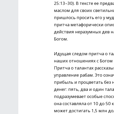
25:13–30). В тексте ее пре
маслом для своих светильни
пришлось просить его у муд
притча метафорически опис
действия неразумных дев 
Богом.
Идущая следом притча о та
наших отношениях с Богом 
Притча о талантах рассказы
управление рабам. Это озна
прибыль и процветать без 
денег: пять, два и один та
подразумевает особые спосо
она составляла от 10 до 50
может достигать 1,5 млн д