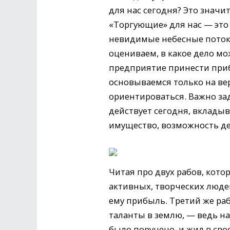
для нас сегодня? Это значи
«Торгующие» для нас — это
невидимые небесные поток
оцениваем, в какое дело м
предприятие принести приб
основываемся только на ве
ориентироваться. Важно зад
действует сегодня, вкладыва
имущество, возможность де
Читая про двух рабов, кот
активных, творческих люде
ему прибыль. Третий же раб
таланты в землю, — ведь н
было поручено, и жил в сво