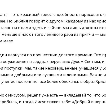
ант — это красивый голос, способность нарисовать ч
ее. Но Библия говорит о другом: каж­дому из нас Хр
 таланты с нами здесь и сейчас, мы лишь должны их 
 меньше в нас от того ленивого раба из притчи — мы
м мало.
один вернулся по прошествии долгого времени. Это п
стос уже живет в сердцах верующих Духом Святым, 
ои поступки. Мы, такие несовершенные, учащиеся у Б
ными и добрыми или лукавыми и ленивыми. Важно ч
в учение постоянно, все более облекаясь в образ Христ
о с Иису­сом, рецепт уже есть — вкладывай то, что Б
рибыль, и тогда Иисус скажет тебе: «Добрый и верны