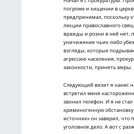
Начал я с прокуратуры. Про
погроме и хищении в церкви
предпринимал, поскольку э
лекции православного свяще
вражды и розни в ней нет, 
уничижение чьих-либо убежд
взгляды, которые подрываю
агрессию населения, проку
законности, принять меры.
Следующий визит я нанес 
встретил меня настороженно
звонил телефон. И я не ста
криминогенную обстановку 
источник» он заверил, что 
уголовное дело. А вот с ра