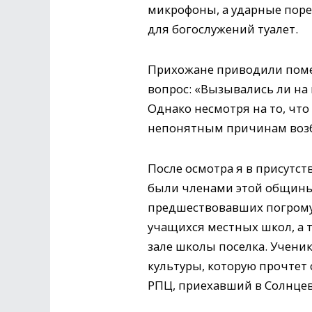
микрофоны, а ударные поре
для богослужений туалет.
Прихожане приводили поме
вопрос: «Вызывались ли на
Однако несмотря на то, что
непонятным причинам возб
После осмотра я в присутст
были членами этой общины. 
предшествовавших погрому. 
учащихся местных школ, а 
зале школы поселка. Учени
культуры, которую прочтет
РПЦ, приехавший в Солнцев