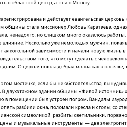
ь в областной центр, а то и в Москву.
зарегистрирована и действует евангельская церковь
м общины стала миссионер Любовь Каратаева, однаж
мала, ненадолго, но слишком много оказалось работы
ое влияние. Несколько уже немолодых мужчин, пока
от алкогольной зависимости и начали новую жизнь в
идетельством того, что могут сделать с человеком 
дним. О церкви пошла добрая молва как в поселке, т
б этом местечке, если бы не обстоятельства, вынуди
а. В двухэтажном здании общины «Живой источник» х
ью в помещении был устроен погром. Вандалы изурод
опять разбили окна, поломали кресла и столы; со ст
тианской символикой, разбиты светильники, порвано 
ищены и музыкальные инструменты — две электрогит