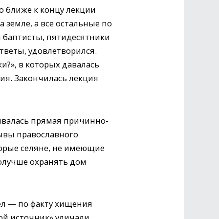
но ближе к концу лекции
 земле, а все остальные по
и баптисты, пятидесятники
тветы, удовлетворился.
и?», в которых давалась
ия. Закончилась лекция
ивалась прямая причинно-
ывы православного
торые селяне, не имеющие
олучше охранять дом
ел — по факту хищения
ой источник» уличали