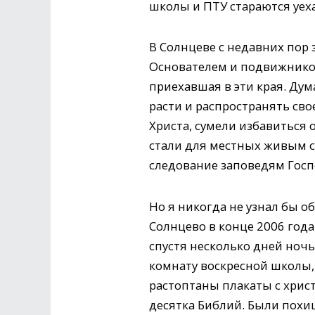
школы и ПТУ стараются уехат
В Солнцеве с недавних пор 
Основателем и подвижнико
приехавшая в эти края. Ду
расти и распространять св
Христа, сумели избавиться 
стали для местных живым св
следование заповедям Госпо
Но я никогда не узнал бы о
Солнцево в конце 2006 год
спустя несколько дней ноч
комнату воскресной школы, 
растоптаны плакаты с хрис
десятка Библий. Были пох