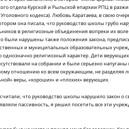
ого отдела Курской и Рыльской епархии РПЦ в разж
 Уголовного кодекса). Любовь Каратаева, в свою оче
отором она писала, что руководство школы грубо н
ьников в религиозные объединения вопреки их воле 
что были нарушены также положения закона, предп
арственных и муниципальных образовательных учреж
о однозначно религиозный характер. Дети верующих
сутствовали на собрании и были серьезно напуган
ному отношению ко всем окружающим, не разделяя л
ной» веры, «хороших» и «плохих» верующих.
считали, что руководство школы нарушило закон о св
вляли пассивность, я решил посетить все эти учреж