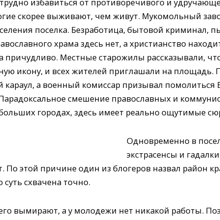
а, трудно избавиться от противоречивого и удручающ
ногие скорее выживают, чем живут. Мукомольный зав
селения поселка. Безработица, бытовой криминал, п
авославного храма здесь нет, а христианство находи
 причудливо. Местные старожилы рассказывали, что 
ную икону, и всех жителей приглашали на площадь.
 караул, а военный комиссар призывал помолиться Б
 Парадоксальное смешение православных и коммуни
 больших городах, здесь имеет реально ощутимые с
Одновременно в посе
экстрасенсы и гадалки
 По этой причине один из блогеров назвал район кр
о суть схвачена точно.
него вымирают, а у молодежи нет никакой работы. П