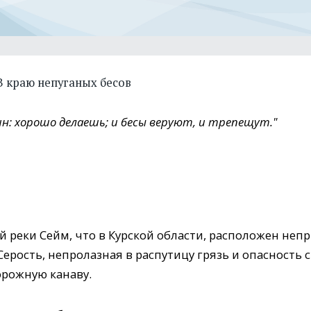
В краю непуганых бесов
дин: хорошо делаешь; и бесы веруют, и трепещут."
й реки Сейм, что в Курской области, расположен не
Серость, непролазная в распутицу грязь и опасность 
орожную канаву.