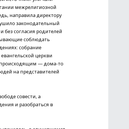
игании межрелигиозной
редь, направила директору
арушило законодательный
и без согласия родителей
исывающие соблюдать
дениях: собрание
 евангельской церкви
ы происходящим — дома-то
юдей на представителей
ободе совести, а
дения и разобраться в