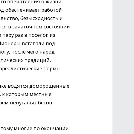
его впечатления о жизни
од обеспечивает работой
ьянство, безысходность и
тся в зачаточном состоянии
пару раз в поселок из
 Пионеры вставали под
огу, после чего народ
стических традиций,
юрреалистические формы.
лке водятся доморощенные
, к которым местные
аем непуганых бесов.
оэтому многие по окончании