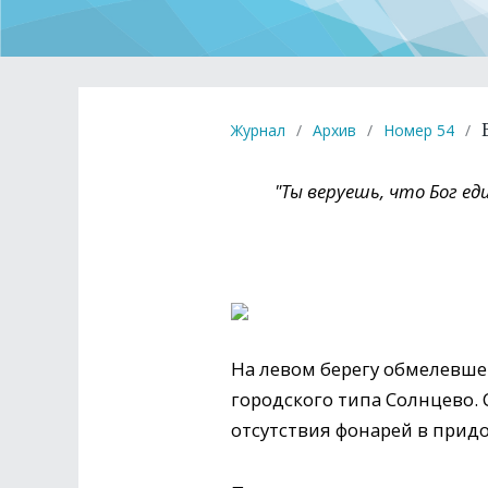
Журнал
/
Архив
/
Номер 54
/
"Ты веруешь, что Бог е
На левом берегу обмелевше
городского типа Солнцево. 
отсутствия фонарей в прид