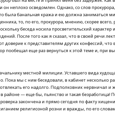
курор был на месте и принял меня без задержек. Как
 он неплохо осведомлен. Однако, со слов прокурора,
то была банальная кража и ею должна заниматься ми
нника, то, по его, прокурора, мнению, скорее всего
поскольку беседа носила просветительский характер 
ений. После того как я сказал, что в своей речи лек
т доверие к представителям других конфессий, что 
рор пообещал еще раз вернуться к этой теме и, при 
начальнику местной милиции. Уставшего вида худо
. Пока мы с ним беседовали, в кабинет несколько ра
л отвлекать его надолго. Подполковник нервничал и 
в районе — еще бы, пьянство и такая безработица! 
проверка закончена и прямо сегодня по факту хищен
зжиганием религиозной розни и вражды, по его словам