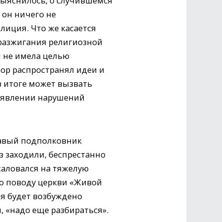
 выяснилось, о случившемся
 он ничего не
лиция. Что же касается
, разжигания религиозной
и не имела целью
тор распространял идеи и
в итоге может вызвать
выявлении нарушений
щавый подполковник
з заходили, беспрестанно
жаловался на тяжелую
По поводу церкви «Живой
ия будет возбуждено
, «надо еще разбираться».