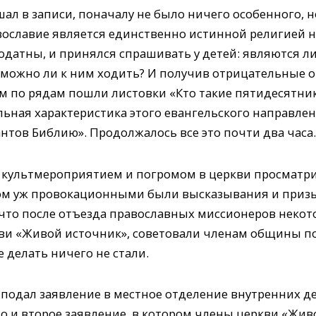
шал в записи, поначалу не было ничего особенного, 
ославие является единственно истинной религией на
годатны, и принялся спрашивать у детей: являются л
 можно ли к ним ходить? И получив отрицательные о
ом по рядам пошли листовки «Кто такие пятидесятник
ная характеристика этого евангельского направлен
нтов Библию». Продолжалось все это почти два часа.
 культмероприятием и погромом в церкви просматр
ком уж провокационными были высказывания и приз
, что после отъезда православных миссионеров неко
кви «Живой источник», советовали членам общины п
 делать ничего не стали.
р подал заявление в местное отделение внутренних д
о и второе заявление, в котором члены церкви «Жив