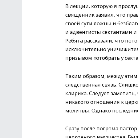
В лекции, которую я прослу
священник заявил, что прав
своей сути ложны и безбла
и адвентисты сектантами и
Ребята рассказали, что пот
исключительно уничижитель
призывом «отобрать у секта
Таким образом, между этим
следственная связь. Слиш
клирика. Следует заметить
никакого отношения к цер
молитвы. Однако последние
Сразу после погрома пасто
церковного имущества. Был