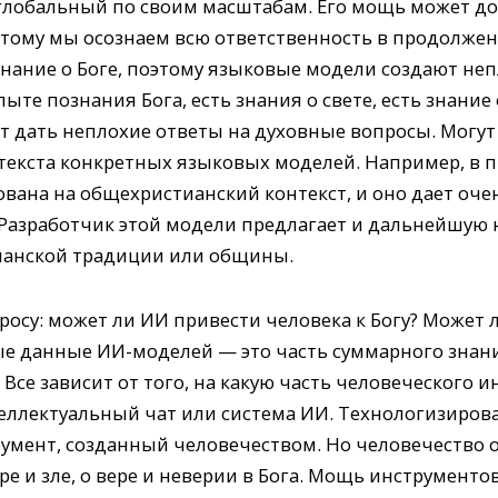
 глобальный по своим масштабам. Его мощь может 
этому мы осознаем всю ответственность в продолжен
нание о Боге, поэтому языковые модели создают неп
ыте познания Бога, есть знания о свете, есть знание
дать неплохие ответы на духовные вопросы. Могут д
нтекста конкретных языковых моделей. Например, в п
вана на общехристианский контекст, и оно дает оче
Разработчик этой модели предлагает и дальнейшую н
ианской традиции или общины.
росу: может ли ИИ привести человека к Богу? Может 
е данные ИИ-моделей — это часть суммарного знани
 Все зависит от того, на какую часть человеческого
ллектуальный чат или система ИИ. Технологизирова
мент, созданный человечеством. Но человечество о
е и зле, о вере и неверии в Бога. Мощь инструмент