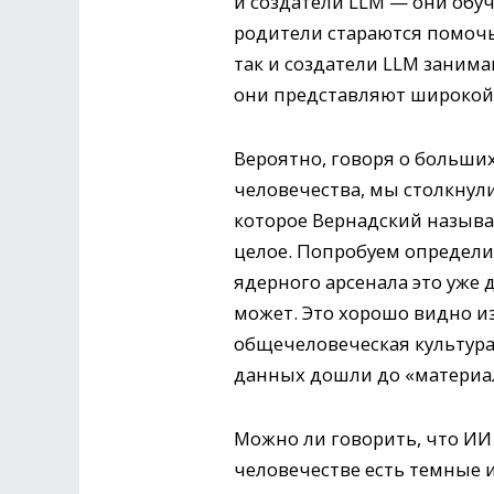
и создатели LLM — они обу
родители стараются помочь 
так и создатели LLM заним
они представляют широкой
Вероятно, говоря о больш
человечества, мы столкнул
которое Вернадский называл
целое. Попробуем определи
ядерного арсенала это уже 
может. Это хорошо видно и
общечеловеческая культура
данных дошли до «материа
Можно ли говорить, что ИИ
человечестве есть темные и