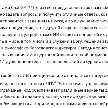
етами Chat GPT? Что из себя представляет так назыв
жно задать вопросы и получить отличные ответы, ко
на справится с заданием не хуже, а то и лучше многи
ает ощущение, что с другой стороны экрана есть к
ношению к устройствам с ИИ ставится вопрос об их 
ль в мире, в том числе и в служении Богу. Решение эт
 в философско-богословском дискурсе. Сегодня хрис
спользования ИИ в церковной жизни тонкой подмен
И-душепопечитель — не дьявольский ли суррогат Б
устройства с ИИ принципиально отличаются от други
1
изированные станки с ЧПУ
. Это системы, управляе
ограммный код обеспечивает различные варианты дей
и обученный оператор, знают, чего ожидать при раз
амообучающихся алгоритмов, которыми являются нейр