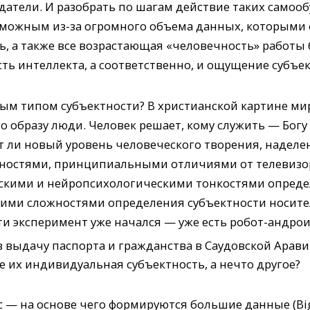
здатели. И разобрать по шагам действие таких само
озможным из-за огромного объема данных, которыми
ь, а также все возрастающая «человечность» работ
ть интеллекта, а соответственно, и ощущение субъе
вым типом субъектности? В христианской картине ми
о образу люди. Человек решает, кому служить — Богу
т ли новый уровень человеческого творения, наде
остями, принципиальными отличиями от телевизора 
скими и нейропсихологическими тонкостями определ
ими сложностями определения субъектности носите
ти эксперимент уже начался — уже есть робот-андрои
 выдачу паспорта и гражданства в Саудовской Арав
 их индивидуальная субъектность, а нечто другое?
с — на основе чего формируются большие данные (Big