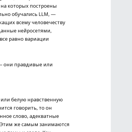
, на которых построены
льно обучались LLM, —
жащих всему человечеству
зданные нейросетями,
 все равно вариации
— они правдивые или
ю или белую нравственную
чится говорить, то он
анное слово, адекватные
. Этим же самым занимаются