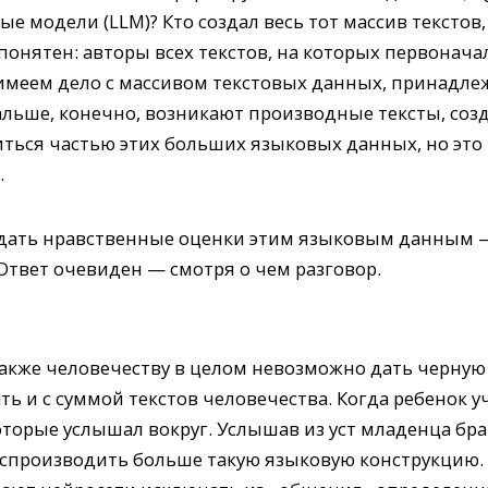
 модели (LLM)? Кто создал весь тот массив текстов
понятен: авторы всех текстов, на которых первонача
меем дело с массивом текстовых данных, принадле
Дальше, конечно, возникают производные тексты, со
иться частью этих больших языковых данных, но это
.
 дать нравственные оценки этим языковым данным 
Ответ очевиден — смотря о чем разговор.
 также человечеству в целом невозможно дать черну
ать и с суммой текстов человечества. Когда ребенок у
оторые услышал вокруг. Услышав из уст младенца бр
оспроизводить больше такую языковую конструкцию