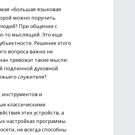
аемая «большая языковая
торой можно поручить
х людей? При общении с
то-то мыслящий. Это еще
субъектности. Решение этого
ого вопроса важно не
тиан тревожат такие мысли:
ой подлинной духовной
ожьего служителя?
х инструментов и
мые классическими
ствия этих устройств, а
ных настройках программы.
осети, не всегда способны