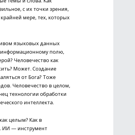
е темы и слова. Как
ильное, с их точки зрения,
крайней мере, тех, которых
сивом языковых данных
му информационному полю,
ерой? Человечество как
жить? Может. Создание
аляться от Бога? Тоже
дов. Человечество в целом,
нец технологии обработки
ческого интеллекта.
как целым? Как в
И. ИИ — инструмент