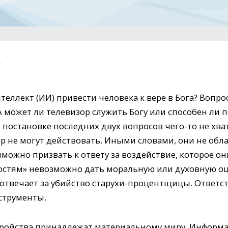
а
еллект (ИИ) привести человека к вере в Бога? Вопро
 может ли телевизор служить Богу или способен ли 
й постановке последних двух вопросов чего-то не хва
ор не могут действовать. Иными словами, они не обл
озможно призвать к ответу за воздействие, которое о
остям» невозможно дать моральную или духовную оце
 отвечает за убийство старухи-процентщицы. Ответс
струменты.
тройства принадлежат материальному миру. Информ