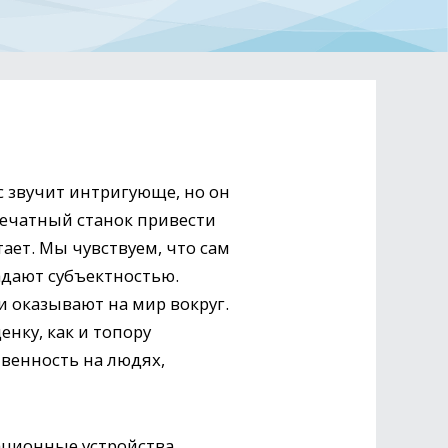
с звучит интригующе, но он
печатный станок привести
тает. Мы чувствуем, что сам
адают субъектностью.
ни оказывают на мир вокруг.
нку, как и топору
твенность на людях,
ационные устройства