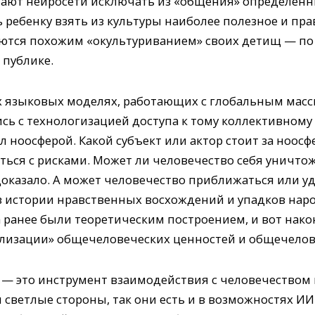
чают нейросети исключать из «общения» определенны
ребенку взять из культуры наиболее полезное и прав
аются похожим «окультуриванием» своих детищ — по 
 публике.
их языковых моделях, работающих с глобальным мас
ись с технологизацией доступа к тому коллективно
 ноосферой. Какой субъект или актор стоит за ноосф
ться с рисками. Может ли человечество себя уничто
доказало. А может человечество приближаться или уд
з истории нравственных восхождений и упадков наро
 ранее были теоретическим построением, и вот нако
лизации» общечеловеческих ценностей и общечелове
 — это инструмент взаимодействия с человечеством 
 светлые стороны, так они есть и в возможностях И