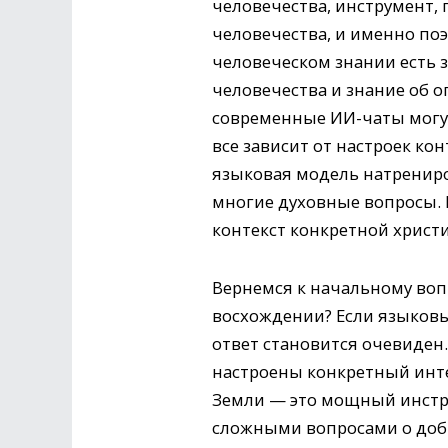
человечества, инструмент,
человечества, и именно по­
человеческом знании есть з
человечества и знание об оп
современные ИИ-чаты могут 
все зависит от настроек ко
языковая модель натрениро
многие духовные вопросы. 
контекст конкретной христ
Вернемся к начальному воп
восхождении? Если языковы
ответ становится очевиден.
настроены конкретный инте
Земли — это мощный инстру
сложными вопросами о добр