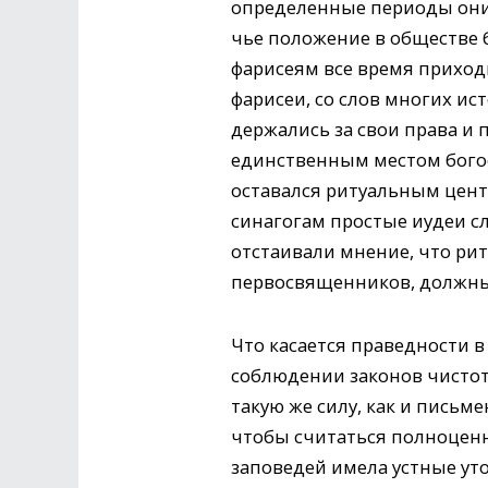
определенные периоды они 
чье положение в обществе 
фарисеям все время приходи
фарисеи, со слов многих ис
держались за свои права и 
единственным местом богос
оставался ритуальным цент
синагогам простые иудеи с
отстаивали мнение, что рит
первосвященников, должны 
Что касается праведности в
соблюдении законов чистоты
такую же силу, как и пись
чтобы считаться полноценн
заповедей имела устные уто