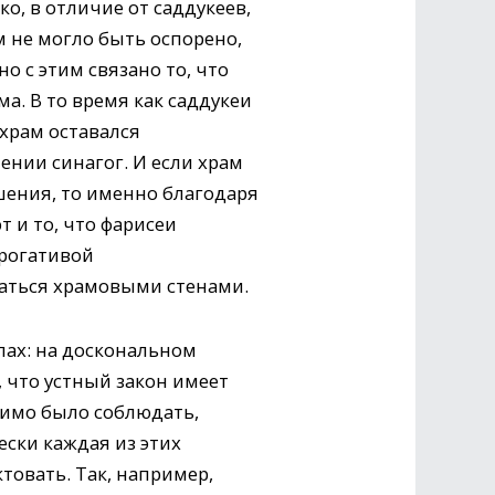
, в отличие от саддукеев,
 не могло быть оспорено,
о с этим связано то, что
а. В то время как саддукеи
 храм оставался
нии синагог. И если храм
ения, то именно благодаря
 и то, что фарисеи
ерогативой
ваться храмовыми стенами.
пах: на доскональном
 что устный закон имеет
димо было соблюдать,
ски каждая из этих
товать. Так, например,