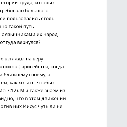
тегории труда, которых
 требовало большого
сеи пользовались столь
нно такой путь
е с язычниками их народ
оттуда вернулся?
е взгляды на веру.
жников фарисейства, когда
 и ближнему своему, а
ем, как хотите, чтобы с
Мф 7:12). Мы также знаем из
видно, что в этом движении
отив них Иисус чуть ли не