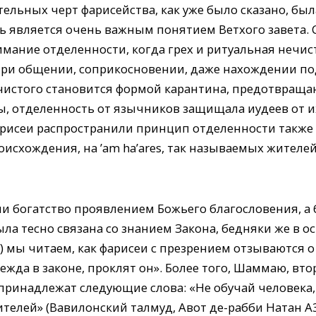
льных черт фарисейства, как уже было сказано, был
ь является очень важным понятием Ветхого завета. 
мание отделенности, когда грех и ритуальная нечис
при общении, соприкосновении, даже нахождении по
ечистого становится формой карантина, предотвращ
ны, отделенность от язычников защищала иудеев от и
арисеи распространили принцип отделенности также 
оисхождения, на ’am ha’ares, так называемых жителей
ли богатство проявлением Божьего благословения, а
ла тесно связана со знанием Закона, бедняки же в 
9) мы читаем, как фарисеи с презрением отзываются
вежда в законе, проклят он». Более того, Шаммаю, в
принадлежат следующие слова: «Не обучай человека, 
телей» (Вавилонский талмуд, Авот де-рабби Натан А3)