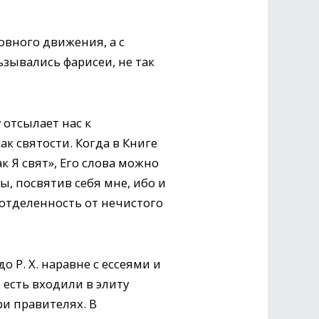
ховного движения, а с
ьзывались фарисеи, не так
 отсылает нас к
к святости. Когда в Книге
к Я свят», Его слова можно
ы, посвятив себя мне, ибо и
ь отделенность от нечистого
о Р. Х. наравне с ессеями и
о есть входили в элиту
ри правителях. В