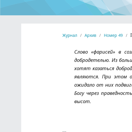
Журнал
/
Архив
/
Номер 49
/
Слово «фарисей» в со
добродетелью. Из боль
хотят казаться доброд
являются. При этом о
ожидало от них подвиг
Богу через праведност
высот.