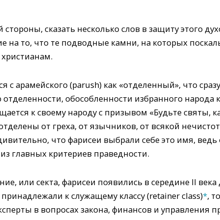
й стороны, сказать несколько слов в защиту этого ду
 на то, что те подводные камни, на которых поскал
 христианам.
 с арамейского (parush) как «отделенный», что сразу
отделенности, обособленности избранного народа ка
щается к своему народу с призывом «Будьте святы, ка
отделены от греха, от язычников, от всякой нечистот
еудивительно, что фарисеи выбрали себе это имя, вед
 из главных критериев праведности.
е, или секта, фарисеи появились в середине II века д
принадлежали к служащему классу (retainer class)
*
, т
ксперты в вопросах закона, финансов и управления п