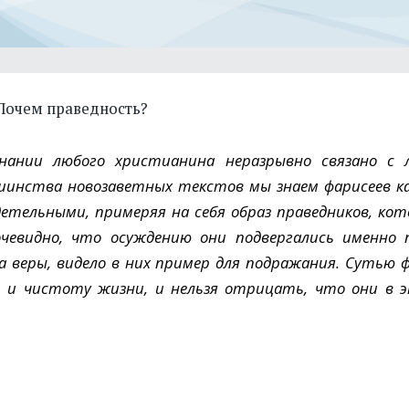
Почем праведность?
знании любого христианина неразрывно связано с 
шинства новозаветных текстов мы знаем фарисеев к
етельными, примеряя на себя образ праведников, кот
чевидно, что осуждению они подвергались именно
а веры, видело в них пример для подражания. Сутью 
ь и чистоту жизни, и нельзя отрицать, что они в 