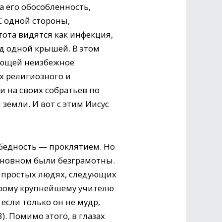
а его обособленность,
С одной стороны,
тота видятся как инфекция,
д одной крышей. В этом
ающей неизбежное
х религиозного и
и на своих собратьев по
 земли. И вот с этим Иисус
 бедность — проклятием. Но
основном были безграмотны.
 о простых людях, следующих
торому крупнейшему учителю
если только он не мудр,
. Помимо этого, в глазах