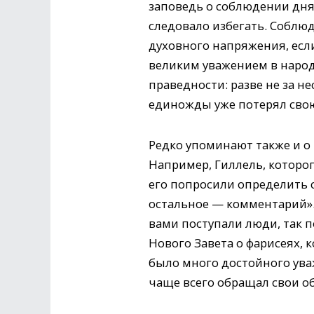
заповедь о соблюдении дня
следовало избегать. Соблю
духовного напряжения, если
великим уважением в народе
праведности: разве не за н
единожды уже потерял свою
Редко упоминают также и о 
Например, Гиллель, которо
его попросили определить с
остальное — комментарий». 
вами поступали люди, так по
Нового Завета о фарисеях, 
было много достойного ува
чаще всего обращал свои о