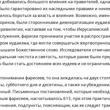
добивались большого влияния на правителей, однако
было гарантировано их наследными правами и никем
лось бороться за власть и влияние. Возможно, именн
ториков, были сторонниками демократизации иудаизм
привилегии, настаивая на том, чтобы Иерусалимский
лужения, фарисеи принимали участие в распростране
ром иудаизма, где могли совершаться жертвопринош
лышали Божественное слово. Исследователи отмечают
уальная чистота и святость, которые ранее были пр
были стать достоянием всех иудеев и не ограничи
 понимании фарисеев, то она зиждилась на двух стол
, субботнего дня и десятины, а также на убеждении,
менный. Письменных постановлений, которые необхо
ым фарисеем, насчитывалось 613, при этом практиче
чнения, подпункты, поясняющие, как ее следует трак