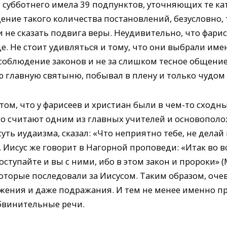
 субботнего имела 39 подпунктов, уточняющих те ка
дение такого количества постановлений, безусловно,
 не сказать подвига веры. Неудивительно, что фари
. Не стоит удивляться и тому, что они выбрали име
есоблюдение законов и не за слишком тесное общени
 главную святыню, побывал в плену и только чудом 
том, что у фарисеев и христиан были в чем-то сходны
го считают одним из главных учителей и основополо
уть иудаизма, сказал: «Что неприятно тебе, не делай
Иисус же говорит в Нагорной проповеди: «Итак во вс
ступайте и вы с ними, ибо в этом закон и пророки» (
которые последовали за Иисусом. Таким образом, оче
жения и даже подражания. И тем не менее именно пр
бвинительные речи.