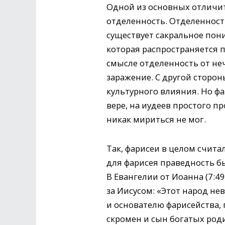
Одной из основных отличите
отделенность. Отделенност
существует сакральное пони
которая распространяется 
смысле отделенность от н
заражение. С другой сторо
культурного влияния. Но ф
вере, на иудеев простого пр
никак мириться не мог.
Так, фарисеи в целом счита
для фарисея праведность бы
В Евангелии от Иоанна (7:4
за Иисусом: «Этот народ не
и основателю фарисейства, 
скромен и сын богатых роди