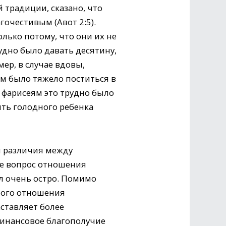
 традиции, сказано, что
гочестивым (Авот 2:5).
лько потому, что они их не
рудно было давать десятину,
ер, в случае вдовы,
им было тяжело поститься в
 фарисеям это трудно было
ить голодного ребенка
л различия между
е вопрос отношения
л очень остро. Помимо
ного отношения
аставляет более
 финансовое благополучие