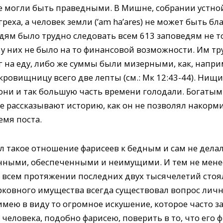
е могли быть праведными. В Мишне, собрании устной
еха, а человек земли (’am ha’ares) не может быть бла
ям было трудно следовать всем 613 заповедям не то
о у них не было на то финансовой возможности. Им т
г на еду, либо же суммы были мизерными, как, наприм
ровищницу всего две лепты (см.: Мк 12:43-44). Нищ
 они и так большую часть времени голодали. Богатым
е рассказывают историю, как он не позволял накорм
емя поста.
л такое отношение фарисеев к бедным и сам не дела
нными, обеспеченными и неимущими. И тем не мене
на всем протяжении последних двух тысячелетий стоя
рковного имущества всегда существовал вопрос лич
 имею в виду то огромное искушение, которое часто з
человека, подобно фарисею, поверить в то, что его