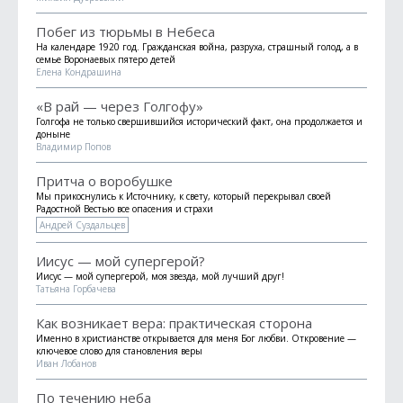
Побег из тюрьмы в Небеса
На календаре 1920 год. Гражданская война, разруха, страшный голод, а в
семье Воронаевых пятеро детей
Елена Кондрашина
«В рай — через Голгофу»
Голгофа не только свершившийся исторический факт, она продолжается и
доныне
Владимир Попов
Притча о воробушке
Мы прикоснулись к Источнику, к свету, который перекрывал своей
Радостной Вестью все опасения и страхи
Андрей Суздальцев
Иисус — мой супергерой?
Иисус — мой супергерой, моя звезда, мой лучший друг!
Татьяна Горбачева
Как возникает вера: практическая сторона
Именно в христианстве открывается для меня Бог любви. Откровение —
ключевое слово для становления веры
Иван Лобанов
По течению неба