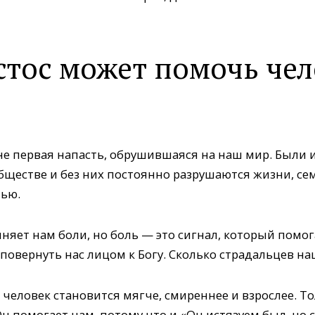
стос может помочь чел
е первая напасть, обрушившаяся на наш мир. Были и 
бществе и без них постоянно разрушаются жизни, се
лью.
яет нам боли, но боль — это сигнал, который помога
а повернуть нас лицом к Богу. Сколько страдальцев н
 человек становится мягче, смиреннее и взрослее. Т
 помогает нам, потому что и «Он истязуем был, но 