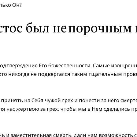
лько Он?
стос был не порочным 
подтверждение Его божественности. Самые изощрен
икто никогда не подвергался таким тщательным пров
принять на Себя чужой грех и понести за него смертел
для нас жертвою за грех, чтобы мы в Нем сделались 
нь и заместительная смерть, дали нам возможность