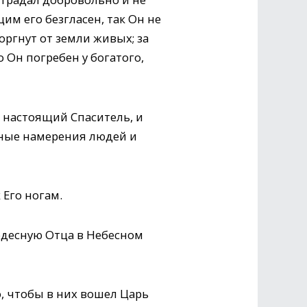
щим его безгласен, так Он не
торгнут от земли живых; за
 Он погребен у богатого,
т настоящий Спаситель, и
мные намерения людей и
 Его ногам.
 одесную Отца в Небесном
о, чтобы в них вошел Царь