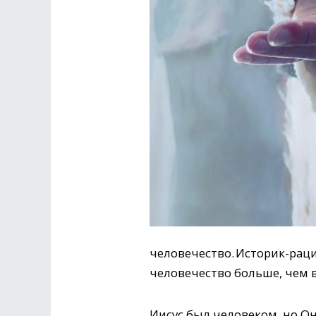
человечество. Историк-раци
человечество больше, чем 
Иисус был человеком, но Он