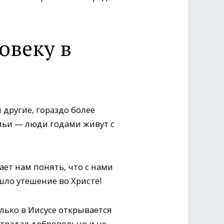
овеку в
другие, гораздо более
мьи — люди годами живут с
ет нам понять, что с нами
ашло утешение во Христе!
олько в Иисусе открывается
страдал добровольно и не