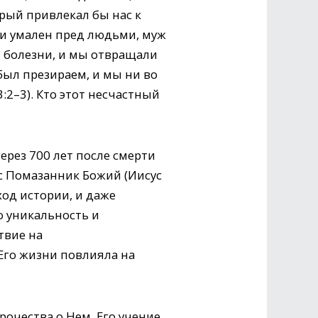
рый привлекал бы нас к
 и умален пред людьми, муж
 болезни, и мы отвращали
 был презираем, и мы ни во
3:2–3). Кто этот несчастный
ерез 700 лет после смерти
ус Помазанник Божий (Иисус
ход истории, и даже
о уникальность и
твие на
 Его жизни повлияла на
рочества о Нем, Его учение