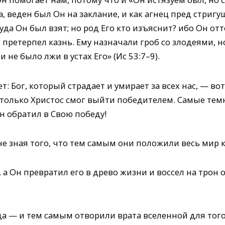
а, веден был Он на заклание, и как агнец пред стригу
 суда Он был взят; но род Его кто изъяснит? ибо Он от
претерпел казнь. Ему назначали гроб со злодеями, но
и не было лжи в устах Его» (Ис 53:7–9).
т: Бог, который страдает и умирает за всех нас, — во
и только Христос смог выйти победителем. Самые те
н обратил в Свою победу!
не зная того, что тем самым они положили весь мир к
, а Он превратил его в древо жизни и воссел на трон
да — и тем самым отворили врата вселенной для тог