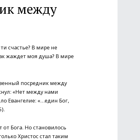
ик между
ти счастье? В мире не
 как жаждет моя душа? В мире
нственный посредник между
кнул: «Нет между нами
ило Евангелие: «…един Бог,
).
 от Бога. Но становилось
только Христос стал таким