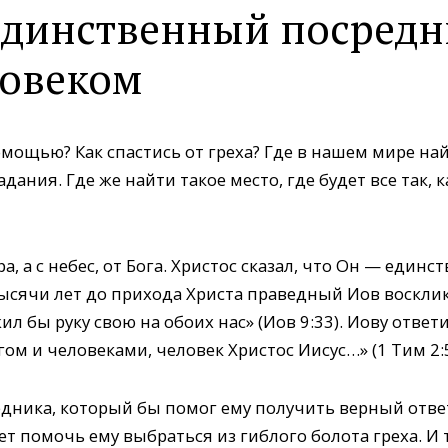
единственный посредн
ловеком
омощью? Как спастись от греха? Где в нашем мире най
дания. Где же найти такое место, где будет все так,
, а с небес, от Бога. Христос сказал, что Он — еди
тысячи лет до прихода Христа праведный Иов воскли
л бы руку свою на обоих нас» (Иов 9:33). Иову ответ
ом и человеками, человек Христос Иисус…» (1 Тим 2:5
дника, который бы помог ему получить верный ответ
жет помочь ему выбраться из гиблого болота греха. И 