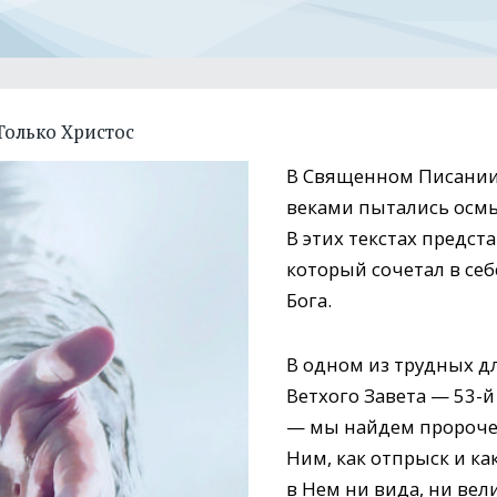
Только Христос
В Священном Писании 
веками пытались осмы
В этих текстах предс
который сочетал в се
Бога.
В одном из трудных 
Ветхого Завета — 53-й
— мы найдем пророче
Ним, как отпрыск и как
в Нем ни вида, ни вели