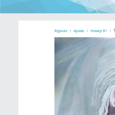
Журнал
/
Архив
/
Номер 81
/