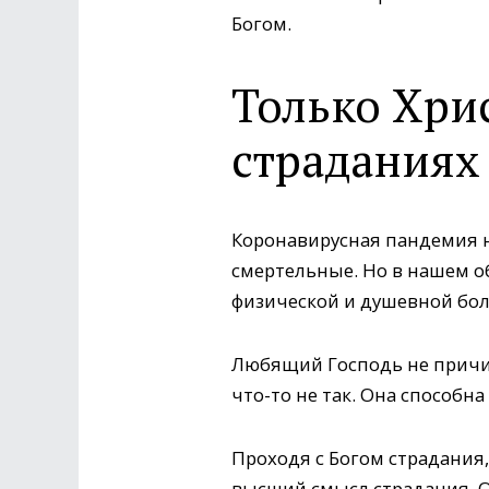
Богом.
Только Хри
страданиях
Коронавирусная пандемия н
смертельные. Но в нашем о
физической и душевной бо
Любящий Господь не причин
что-то не так. Она способн
Проходя с Богом страдания,
высший смысл страдания. Он