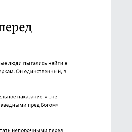
перед
ные люди пытались найти в
еркам. Он единственный, в
ьное наказание: «... не
праведными пред Богом»
 стать непорочными перед