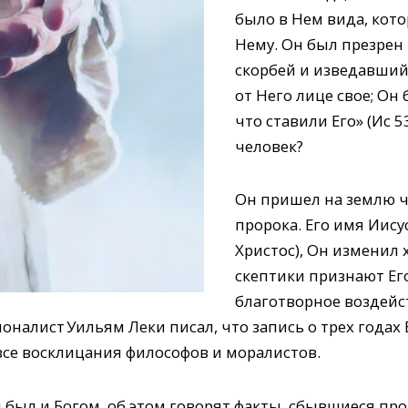
было в Нем вида, кото
Нему. Он был презрен
скорбей и изведавший
от Него лице свое; Он
что ставили Его» (Ис 5
человек?
Он пришел на землю ч
пророка. Его имя Иис­
Хрис­тос), Он изменил 
скептики признают Ег
благотворное воздейс
оналист Уильям Леки писал, что запись о трех годах
все восклицания философов и моралистов.
 был и Богом, об этом говорят факты, сбывшиеся про