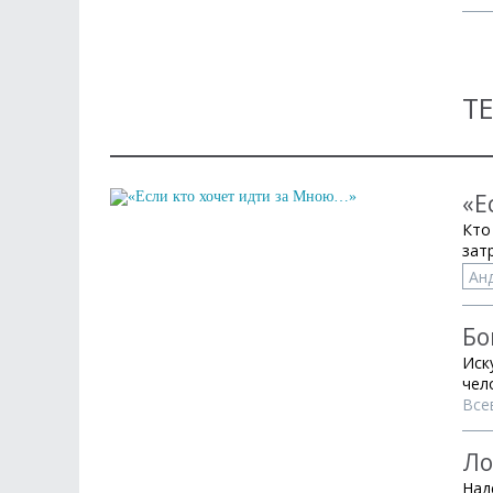
Т
«Е
Кто
зат
Ан
Бо
Иск
чел
Все
Ло
Над