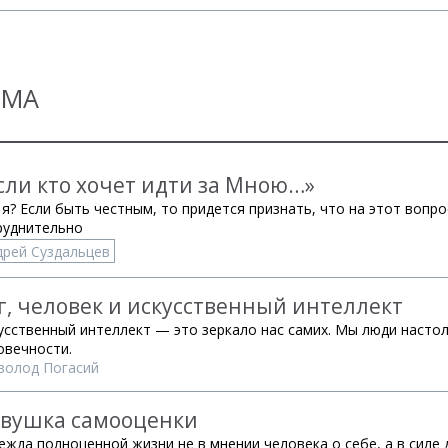
ЕМА
сли кто хочет идти за Мною…»
 я? Если быть честным, то придется признать, что на этот вопр
руднительно
дрей Суздальцев
г, человек и искусственный интеллект
усственный интеллект — это зеркало нас самих. Мы люди настол
овечности.
волод Погасий
вушка самооценки
ежда полноценной жизни не в мнении человека о себе, а в силе