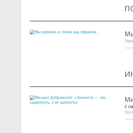
П
Мы
Мих
И
Ми
С п
Ека