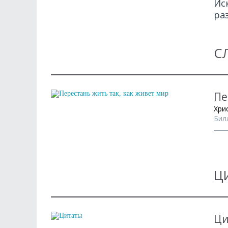
Ис
ра
С
Пе
Хри
Бил
Ц
Ци