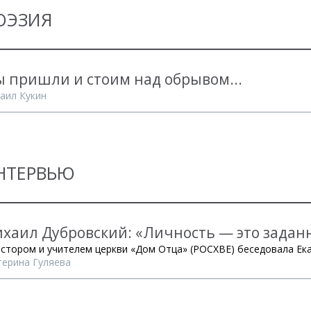
ОЭЗИЯ
 пришли и стоим над обрывом...
аил Кукин
НТЕРВЬЮ
хаил Дубровский: «Личность — это заданн
астором и учителем церкви «Дом Отца» (РОСХВЕ) беседовала Ек
терина Гуляева