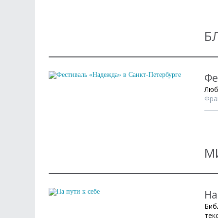
Б
Фе
Люб
Фра
М
На
Биб
тек