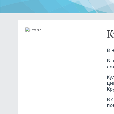
К
В 
В 
еж
Ку
ци
Кр
В 
по