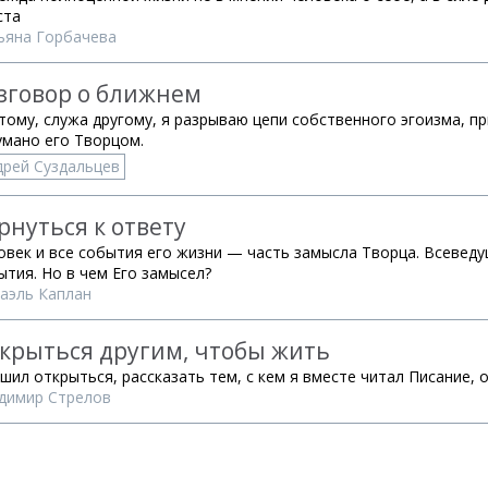
ста
ьяна Горбачева
зговор о ближнем
тому, служа другому, я разрываю цепи собственного эгоизма, пр
умано его Творцом.
дрей Суздальцев
рнуться к ответу
овек и все события его жизни — часть замысла Творца. Всеведу
ытия. Но в чем Его замысел?
аэль Каплан
крыться другим, чтобы жить
ешил открыться, рассказать тем, с кем я вместе читал Писание,
димир Стрелов