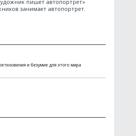
 художник пишет автопортрет»
жников занимает автопортрет.
реткновения и безумие для этого мира