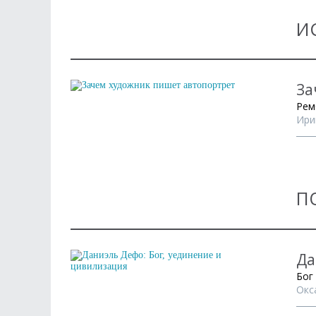
И
За
Рем
Ири
П
Да
Бог
Окс