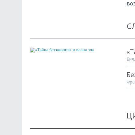
во
С
«Т
Бил
Бе
Фра
Ц