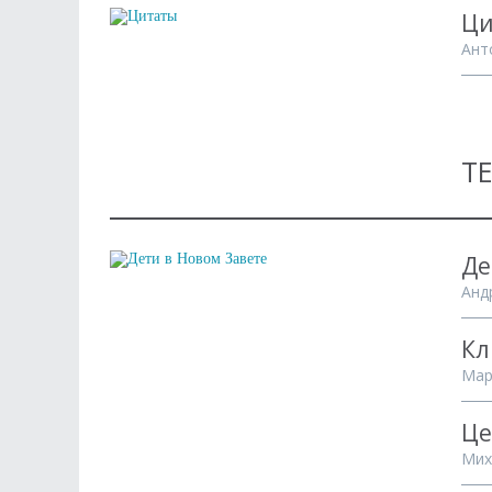
Ци
Ант
Т
Де
Анд
Кл
Мар
Це
Мих