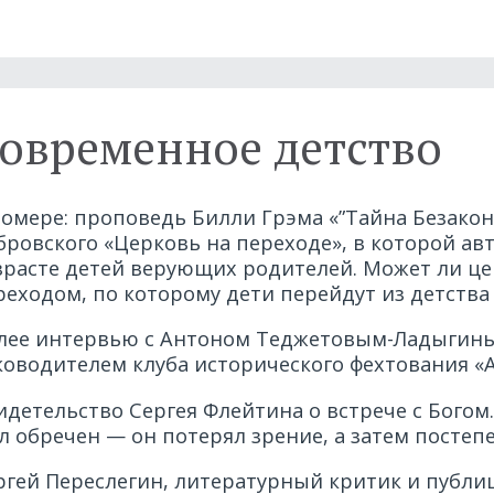
овременное детство
номере: проповедь Билли Грэма «”Тайна Безакони
бровского «Церковь на переходе», в которой а
зрасте детей верующих родителей. Может ли це
реходом, по которому дети перейдут из детства
лее интервью с Антоном Теджетовым-Ладыгины
ководителем клуба исторического фехтования «
идетельство Сергея Флейтина о встрече с Богом
л обречен — он потерял зрение, а затем постепе
ргей Переслегин, литературный критик и публиц