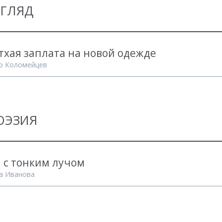
ЗГЛЯД
тхая заплата на новой одежде
р Коломейцев
ОЭЗИЯ
 с тонким лучом
а Иванова