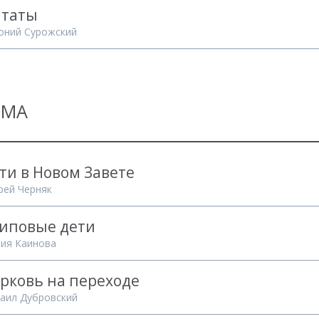
таты
оний Сурожский
ЕМА
ти в Новом Завете
рей Черняк
иповые дети
ия Каинова
рковь на переходе
аил Дубровский