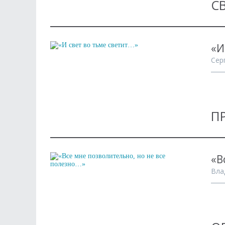
С
«И
Сер
П
«В
Вла