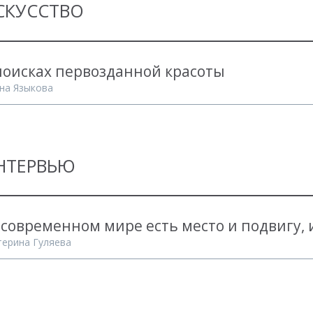
СКУССТВО
поисках первозданной красоты
на Языкова
НТЕРВЬЮ
 современном мире есть место и подвигу,
терина Гуляева