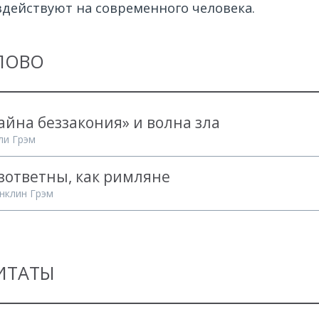
здействуют на современного человека.
ЛОВО
айна беззакония» и волна зла
ли Грэм
зответны, как римляне
нклин Грэм
ИТАТЫ