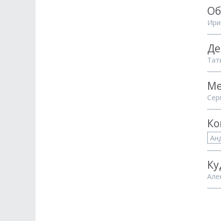
Об
Ири
Де
Тат
Ме
Сер
Ко
Ан
Ку
Але