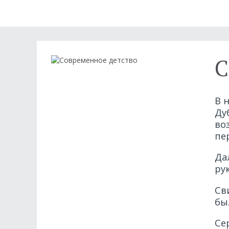
С
В 
Ду
во
пе
Да
ру
Св
бы
Се