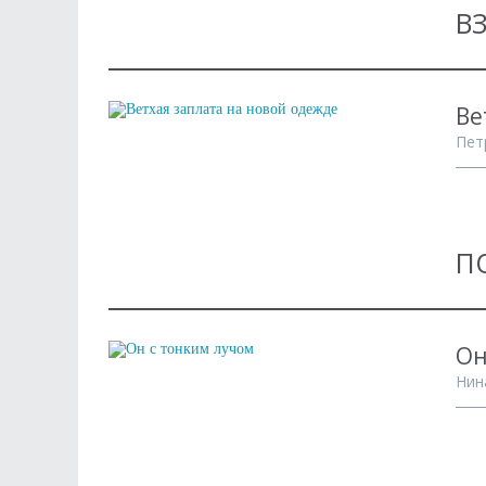
В
Ве
Пет
П
Он
Нин