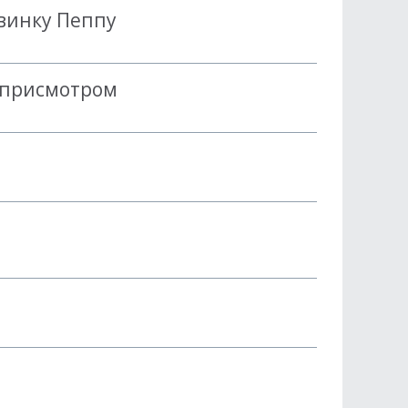
винку Пеппу
 присмотром