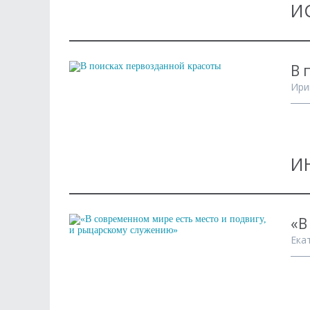
И
В 
Ири
И
«В
Ека