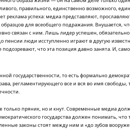
нного образа жизни — он на самом деле только один,
тливого, правильного, единственно возможного, еди
т реклама успеха: медиа представляют, прославляют,
 образцов для всеобщего подражания. Внушается, чт
вно связан с ним. Лишь лидер успешен, обязательно
до пенсии люди исступленно играют в другую известн
е подозревают, что эта позиция давно занята. И, сам
енной государственности, то есть формально демокр
рава, регламентирующего все и вся во имя свободы, 
ичности.
е только пряник, но и кнут. Современные медиа дол
мократического государства должен понимать, что т
сленные законы стоят между ним и «до зубов вооруж