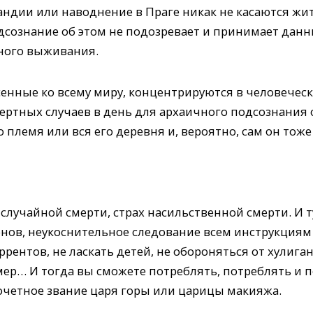
андии или наводнение в Праге никак не касаются жи
дсознание об этом не подозревает и принимает данн
ного выживания.
сенные ко всему миру, концентрируются в человечес
ертных случаев в день для архаичного подсознания о
о племя или вся его деревня и, вероятно, сам он тож
 случайной смерти, страх насильственной смерти. И т
онов, неукоснительное следование всем инструкциям
оррентов, не ласкать детей, не обороняться от хулиг
ер… И тогда вы сможете потреблять, потреблять и 
почетное звание царя горы или царицы макияжа.