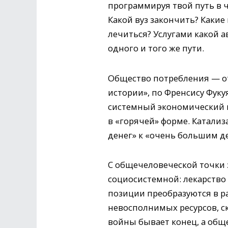
программируя твой путь в 
Какой вуз закончить? Какие
лечиться? Услугами какой 
одного и того же пути.
Общество потребления — от
истории», по Френсису Фуку
системный экономический к
в «горячей» форме. Катали
денег» к «очень большим д
С общечеловеческой точки з
социосистемной: лекарство 
позиции преобразуются в р
невосполнимых ресурсов, с
войны бывает конец, а общ