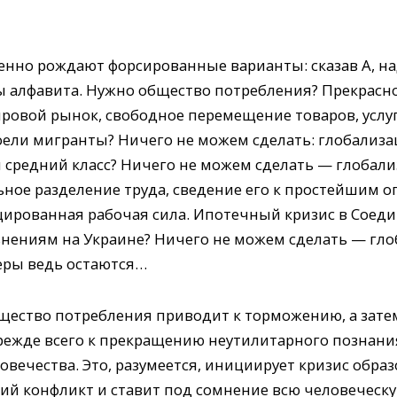
енно рождают форсированные варианты: сказав А, на
квы алфавита. Нужно общество потребления? Прекрас
ровой рынок, свободное перемещение товаров, услуг
оели мигранты? Ничего не можем сделать: глобализа
 средний класс? Ничего не можем сделать — глобализ
ное разделение труда, сведение его к простейшим о
цированная рабочая сила. Ипотечный кризис в Сое
нениям на Украине? Ничего не можем сделать — глоб
еры ведь остаются…
щество потребления приводит к торможению, а затем
прежде всего к прекращению неутилитарного познани
овечества. Это, разумеется, инициирует кризис обра
й конфликт и ставит под сомнение всю человеческу