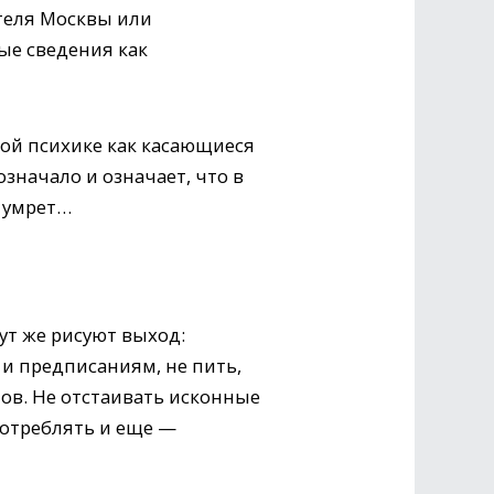
теля Москвы или
ые сведения как
кой психике как касающиеся
значало и означает, что в
е умрет…
ут же рисуют выход:
 и предписаниям, не пить,
анов. Не отстаивать исконные
потреблять и еще —