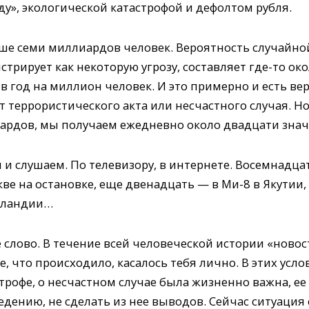
у», экологической катастрофой и дефолтом рубля.
е семи миллиардов человек. Вероятность случайной
стрирует как некоторую угрозу, составляет где-то о
в год на миллион человек. И это примерно и есть ве
 террористического акта или несчастного случая. Но
ардов, мы получаем ежедневно около двадцати зна
и слушаем. По телевизору, в интернете. Восемнадца
кве на остановке, еще двенадцать — в Ми-8 в Якутии
Зеландии…
слово. В течение всей человеческой истории «новос
е, что происходило, касалось тебя лично. В этих ус
астрофе, о несчастном случае была жизненно важна, е
едению, не сделать из нее выводов. Сейчас ситуация