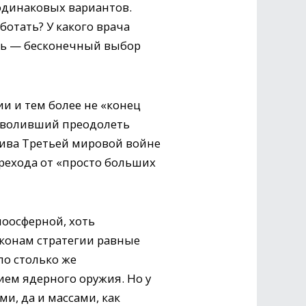
одинаковых вариантов.
ботать? У какого врача
знь — бесконечный выбор
и и тем более не «конец
позволивший преодолеть
тива Третьей мировой войне
рехода от «просто больших
ноосферной, хоть
аконам стратегии равные
ло столько же
ем ядерного оружия. Но у
и, да и массами, как