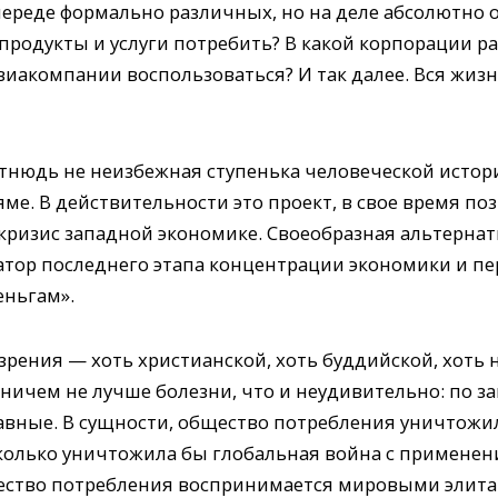
череде формально различных, но на деле абсолютно 
 продукты и услуги потребить? В какой корпорации ра
авиакомпании воспользоваться? И так далее. Вся жи
нюдь не неизбежная ступенька человеческой истори
яме. В действительности это проект, в свое время 
ризис западной экономике. Своеобразная альтерна
затор последнего этапа концентрации экономики и пе
еньгам».
рения — хоть христианской, хоть буддийской, хоть 
ничем не лучше болезни, что и неудивительно: по з
авные. В сущности, общество потребления уничтожи
колько уничтожила бы глобальная война с применени
ество потребления воспринимается мировыми элитам