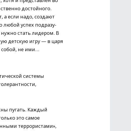
 хотя и представлен во
нственно достойного.
 а если надо, создают
о любой успех подразу-
 нужно стать лидером. В
ую детскую игру — в царя
о собой, не ими…
атической системы
толерантности,
жны пугать. Каждый
олько это самое
енными террористами»,