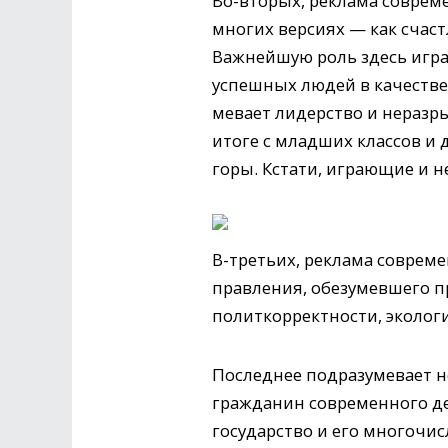
Во-вторых, реклама совреме
многих версиях — как счас
Важнейшую роль здесь играе
успешных людей в качестве
мевает лидерство и неразры
итоге с младших классов и 
горы. Кстати, играющие и н
В-третьих, реклама соврем
правления, обезумевшего п
политкорректности, эколог
Последнее подразумевает н
гражданин современного де
государство и его многочи