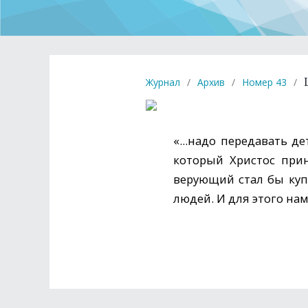
Журнал
/
Архив
/
Номер 43
/
«...надо передавать д
который Христос при
верующий стал бы куп
людей. И для этого на