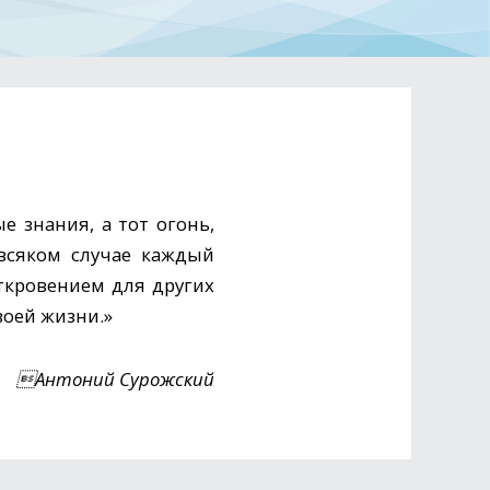
е знания, а тот огонь,
всяком случае каждый
ткровением для других
воей жизни.»
Антоний Сурожский