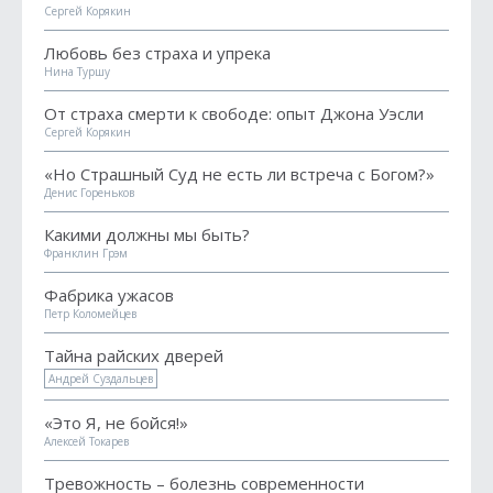
Сергей Корякин
Любовь без страха и упрека
Нина Туршу
От страха смерти к свободе: опыт Джона Уэсли
Сергей Корякин
«Но Страшный Суд не есть ли встреча с Богом?»
Денис Гореньков
Какими должны мы быть?
Франклин Грэм
Фабрика ужасов
Петр Коломейцев
Тайна райских дверей
Андрей Суздальцев
«Это Я, не бойся!»
Алексей Токарев
Тревожность – болезнь современности