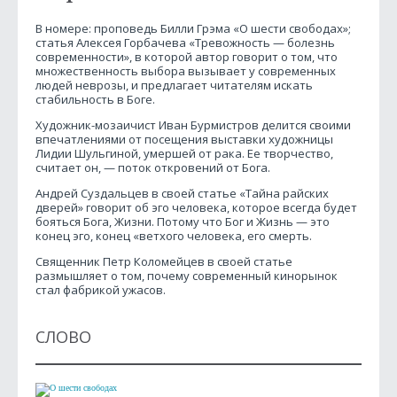
В номере: проповедь Билли Грэма «О шести свободах»;
статья Алексея Горбачева «Тревожность — болезнь
современности», в которой автор говорит о том, что
множественность выбора вызывает у современных
людей неврозы, и предлагает читателям искать
стабильность в Боге.
Художник-мозаичист Иван Бурмистров делится своими
впечатлениями от посещения выставки художницы
Лидии Шульгиной, умершей от рака. Ее творчество,
считает он, — поток откровений от Бога.
Андрей Суздальцев в своей статье «Тайна райских
дверей» говорит об эго человека, которое всегда будет
бояться Бога, Жизни. Потому что Бог и Жизнь — это
конец эго, конец «ветхого человека, его смерть.
Священник Петр Коломейцев в своей статье
размышляет о том, почему современный кинорынок
стал фабрикой ужасов.
СЛОВО