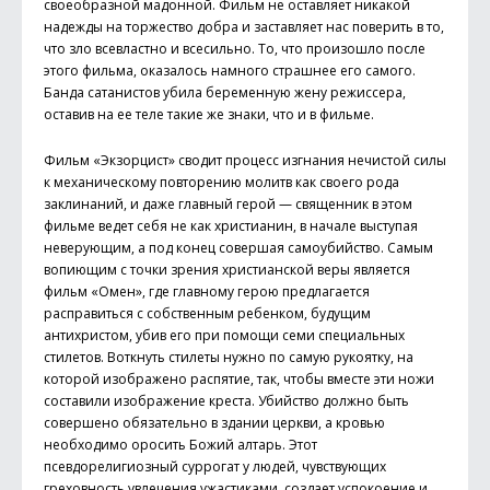
своеобразной мадонной. Фильм не оставляет никакой
надежды на торжество добра и заставляет нас поверить в то,
что зло всевластно и всесильно. То, что произошло после
этого фильма, оказалось намного страшнее его самого.
Банда сатанистов убила беременную жену режиссера,
оставив на ее теле такие же знаки, что и в фильме.
Фильм «Экзорцист» сводит процесс изгнания нечистой силы
к механическому повторению молитв как своего рода
заклинаний, и даже главный герой — священник в этом
фильме ведет себя не как христианин, в начале выступая
неверующим, а под конец совершая самоубийство. Самым
вопиющим с точки зрения христианской веры является
фильм «Омен», где главному герою предлагается
расправиться с собственным ребенком, будущим
антихристом, убив его при помощи семи специальных
стилетов. Воткнуть стилеты нужно по самую рукоятку, на
которой изображено распятие, так, чтобы вместе эти ножи
составили изображение креста. Убийство должно быть
совершено обязательно в здании церкви, а кровью
необходимо оросить Божий алтарь. Этот
псевдорелигиозный суррогат у людей, чувствующих
греховность увлечения ужастиками, создает успокоение и