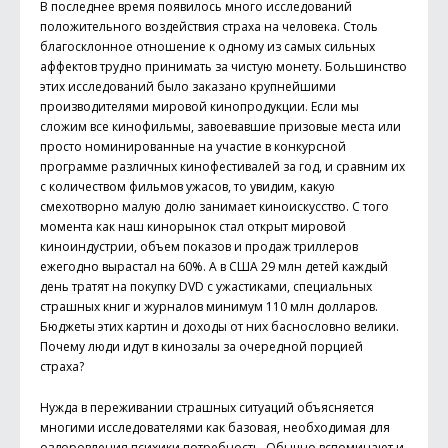
В последнее время появилось много исследований
положительного воздействия страха на человека. Столь
благосклонное отношение к одному из самых сильных
аффектов трудно принимать за чистую монету. Большинство
этих исследований было заказано крупнейшими
производителями мировой кинопродукции. Если мы
сложим все кинофильмы, завоевавшие призовые места или
просто номинированные на участие в конкурсной
программе различных кинофестивалей за год, и сравним их
с количеством фильмов ужасов, то увидим, какую
смехотворно малую долю занимает киноискусство. С того
момента как наш кинорынок стал открыт мировой
киноиндустрии, объем показов и продаж триллеров
ежегодно вырастал на 60%. А в США 29 млн детей каждый
день тратят на покупку DVD с ужастиками, специальных
страшных книг и журналов минимум 110 млн долларов.
Бюджеты этих картин и доходы от них баснословно велики.
Почему люди идут в кинозалы за очередной порцией
страха?
Нужда в переживании страшных ситуаций объясняется
многими исследователями как базовая, необходимая для
оздоровления психики потребность. Обычно вспоминают и