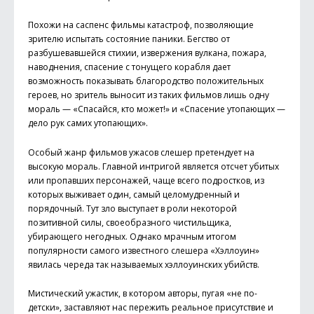
Похожи на саспенс фильмы катастроф, позволяющие
зрителю испытать состояние паники. Бегство от
разбушевавшейся стихии, извержения вулкана, пожара,
наводнения, спасение с тонущего корабля дает
возможность показывать благородство положительных
героев, но зритель выносит из таких фильмов лишь одну
мораль — «Спасайся, кто может!» и «Спасение утопающих —
дело рук самих утопающих».
Особый жанр фильмов ужасов слешер претендует на
высокую мораль. Главной интригой является отсчет убитых
или пропавших персонажей, чаще всего подростков, из
которых выживает один, самый целомудренный и
порядочный. Тут зло выступает в роли некоторой
позитивной силы, своеобразного чистильщика,
убирающего негодных. Однако мрачным итогом
популярности самого известного слешера «Хэллоуин»
явилась череда так называемых хэллоуинских убийств.
Мистический ужастик, в котором авторы, пугая «не по-
детски», заставляют нас пережить реальное присутствие и