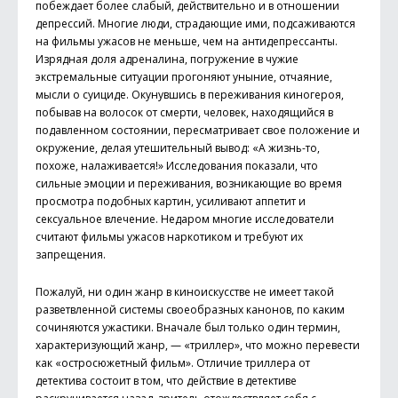
побеждает более слабый, действительно и в отношении
депрессий. Многие люди, страдающие ими, подсаживаются
на фильмы ужасов не меньше, чем на антидепрессанты.
Изрядная доля адреналина, погружение в чужие
экстремальные ситуации прогоняют уныние, отчаяние,
мысли о суициде. Окунувшись в переживания киногероя,
побывав на волосок от смерти, человек, находящийся в
подавленном состоянии, пересматривает свое положение и
окружение, делая утешительный вывод: «А жизнь-то,
похоже, налаживается!» Исследования показали, что
сильные эмоции и переживания, возникающие во время
просмотра подобных картин, усиливают аппетит и
сексуальное влечение. Недаром многие исследователи
считают фильмы ужасов наркотиком и требуют их
запрещения.
Пожалуй, ни один жанр в киноискусстве не имеет такой
разветвленной системы своеобразных канонов, по каким
сочиняются ужастики. Вначале был только один термин,
характеризующий жанр, — «триллер», что можно перевести
как «остросюжетный фильм». Отличие триллера от
детектива состоит в том, что действие в детективе