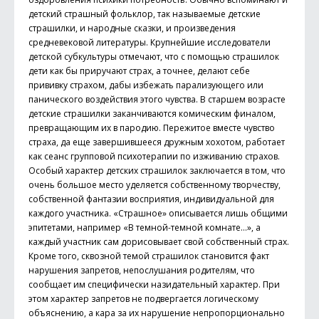
детский страшный фольклор, так называемые детские
страшилки, и народные сказки, и произведения
средневековой литературы. Крупнейшие исследователи
детской субкультуры отмечают, что с помощью страшилок
дети как бы приручают страх, а точнее, делают себе
прививку страхом, дабы избежать парализующего или
панического воздействия этого чувства. В старшем возрасте
детские страшилки заканчиваются комическим финалом,
превращающим их в пародию. Пережитое вместе чувство
страха, да еще завершившееся дружным хохотом, работает
как сеанс групповой психотерапии по изживанию страхов.
Особый характер детских страшилок заключается в том, что
очень большое место уделяется собственному творчеству,
собственной фантазии восприятия, индивидуальной для
каждого участника. «Страшное» описывается лишь общими
эпитетами, например «В темной-темной комнате…», а
каждый участник сам дорисовывает свой собственный страх.
Кроме того, сквозной темой страшилок становится факт
нарушения запретов, непослушания родителям, что
сообщает им специфически назидательный характер. При
этом характер запретов не подвергается логическому
объяснению, а кара за их нарушение непропорционально