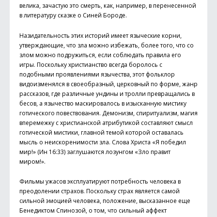
велика, зачастую это смерть, как, например, в перенесенной
в литературу сказке о Синей Бороде.
Назидательность этих историй имеет языческие корни,
утверждающие, что зла можно избежать, более того, что со
злом можно подружиться, если соблюдать правила его
игры. Поскольку христианство всегда боролось с
подобными проявлениями язычества, этот фольклор
видоизменялся в своеобразный, церковный по форме, жанр
рассказов, где различные ундины и тролли превращались в
бесов, а язычество маскировалось в изысканную мистику
готического повествования. Демонизм, спиритуализм, магия
вперемежку с христианской атрибутикой составляют смысл
готической мистики, главной темой которой оставалась
мысль о неискоренимости зла. Слова Христа «Я победил
мир!» (Ин 16:33) заглушаются лозунгом «Зло правит
миром!».
Фильмы ужасов эксплуатируют потребность человека в
преодолении страхов. Поскольку страх является самой
сильной эмоцией человека, положение, высказанное еще
Бенедиктом Спинозой, о том, что сильный аффект