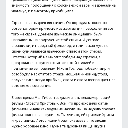
видимость приобщения к христианской вере: и адреналина
хватанул, и к высокому приобщился.
Страх — очень древняя стихия. Он породил множество
богов, которым приносились жертвы для преодоления все
того же страха. Древние языческие инициации были
направлены на приручение этой стихии. И детские
страшилки, и народный фольклор, и готическая жуть по
своей сути являются языческим ответом этой стихии.
Ответом, который не мыслит победы над страхом, а
предполагает сосуществование с этой стихией и
подчинение ее правилам. И хотя Господь победил мир и
освободил нас от этого страха, мощная киноиндустрия,
получая гигантскую прибыль, снова и снова возвращает нас
в это ветхое состояние.
В свое время Мел Гибсон задумал снять некоммерческий
фильм «Страсти Христовы». Все, что происходило с этим
фильмом, иначе как чудом не назовешь. За неделю проката
фильм полностью окупился. Тысячи людей приняли Христа
и крестились. И это лишний раз показывает, что людям
нужно хорошее кино. Нужна та духовная пища, вкусив