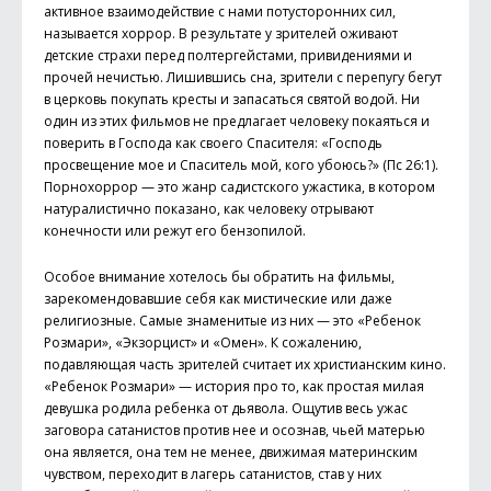
активное взаимодействие с нами потусторонних сил,
называется хоррор. В результате у зрителей оживают
детские страхи перед полтергейстами, привидениями и
прочей нечистью. Лишившись сна, зрители с перепугу бегут
в церковь покупать кресты и запасаться святой водой. Ни
один из этих фильмов не предлагает человеку покаяться и
поверить в Господа как своего Спасителя: «Господь
просвещение мое и Спаситель мой, кого убоюсь?» (Пс 26:1).
Порнохоррор — это жанр садистского ужастика, в котором
натуралистично показано, как человеку отрывают
конечности или режут его бензопилой.
Особое внимание хотелось бы обратить на фильмы,
зарекомендовавшие себя как мистические или даже
религиозные. Самые знаменитые из них — это «Ребенок
Розмари», «Экзорцист» и «Омен». К сожалению,
подавляющая часть зрителей считает их христианским кино.
«Ребенок Розмари» — история про то, как простая милая
девушка родила ребенка от дьявола. Ощутив весь ужас
заговора сатанистов против нее и осознав, чьей матерью
она является, она тем не менее, движимая материнским
чувством, переходит в лагерь сатанистов, став у них