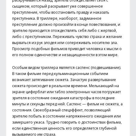
раскручивается назад, зритель отождествляет себя с
сыщиком, который раскрывает уже совершенное
преступление, чтобы восстановить правду и наказать
преступника. В триллере, наоборот, задуманное
преступление должно произойти в конце повествования, и
зрителю приходится отождествлять себя либо с жертвой,
либо с преступником. Переживать чувство страха и желание
вырваться из рук злодея или сопереживать носителю зла.
Просмотр подобных фильмов приводит человека к мысли о
его полном одиночестве и незащищенности в этом мире.
Особым видом триллера является саспенс (подвешивание).
В таком фильме перед кульминационным событием
возникает затягивание сюжета. Зачастую развертывание
сюжета происходит в реальном времени. Мелькающий на
экране циферблат или табло электронных часов погружает
зрителя в состояние ожидания катастрофы в последние
минуты и секунды перед ней. Саспенс — фильм не сюжета, а
состояния. Своеобразный спецэффект, позволяющий
зрителю побыть в состоянии напряженного ожидания или
замершего ужаса. Трудно говорить о достоинствах фильма,
если единственная ценность его определяется глубиной
вызываемого им страха.