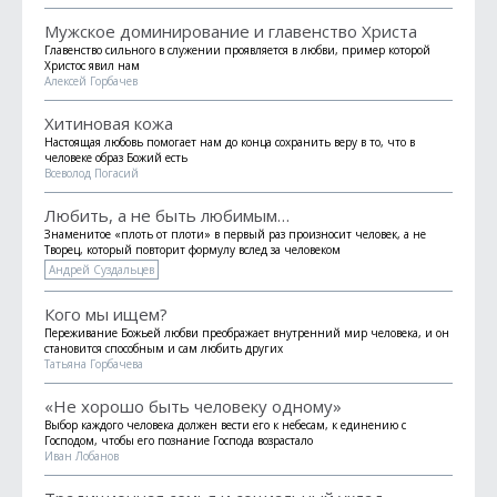
Мужское доминирование и главенство Христа
Главенство сильного в служении проявляется в любви, пример которой
Христос явил нам
Алексей Горбачев
Хитиновая кожа
Настоящая любовь помогает нам до конца сохранить веру в то, что в
человеке образ Божий есть
Всеволод Погасий
Любить, а не быть любимым…
Знаменитое «плоть от плоти» в первый раз произносит человек, а не
Творец, который повторит формулу вслед за человеком
Андрей Суздальцев
Кого мы ищем?
Переживание Божьей любви преображает внутренний мир человека, и он
становится способным и сам любить других
Татьяна Горбачева
«Не хорошо быть человеку одному»
Выбор каждого человека должен вести его к небесам, к единению с
Господом, чтобы его познание Господа возрастало
Иван Лобанов