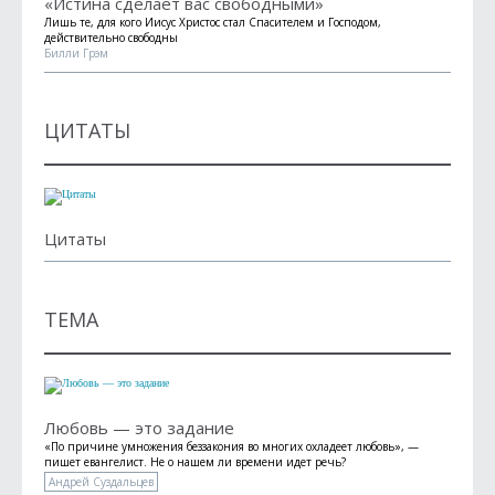
«Истина сделает вас свободными»
Лишь те, для кого Иисус Христос стал Спасителем и Господом,
действительно свободны
Билли Грэм
ЦИТАТЫ
Цитаты
ТЕМА
Любовь — это задание
«По причине умножения без­закония во многих охладеет лю­бовь», —
пишет евангелист. Не о нашем ли времени идет речь?
Андрей Суздальцев