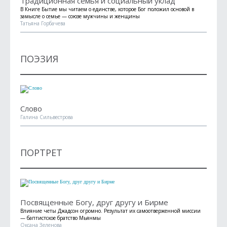
Традиционная семья и социальный уклад
В Книге Бытие мы читаем о единстве, которое Бог положил основой в
замысле о семье — союзе мужчины и женщины
Татьяна Горбачева
ПОЭЗИЯ
Слово
Галина Сильвестрова
ПОРТРЕТ
Посвященные Богу, друг другу и Бирме
Влияние четы Джадсон огромно. Результат их самоотверженной миссии
— баптистское братство Мьянмы
Оксана Зеленова