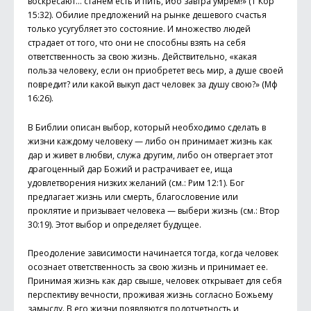
воскресают... станем есть и пить, ибо завтра умрем!» (1 Кор
15:32). Обилие предложений на рынке дешевого счастья
только усугубляет это состояние. И множество людей
страдает от того, что они не способны взять на себя
ответственность за свою жизнь. Действительно, «какая
польза человеку, если он приобретет весь мир, а душе своей
повредит? или какой выкуп даст человек за душу свою?» (Мф
16:26).
В Библии описан выбор, который необходимо сделать в
жизни каждому человеку — либо он принимает жизнь как
дар и живет в любви, служа другим, либо он отвергает этот
драгоценный дар Божий и растрачивает ее, ища
удовлетворения низких желаний (см.: Рим 12:1). Бог
предлагает жизнь или смерть, благословение или
проклятие и призывает человека — выбери жизнь (см.: Втор
30:19). Этот выбор и определяет будущее.
Преодоление зависимости начинается тогда, когда человек
осознает ответственность за свою жизнь и принимает ее.
Принимая жизнь как дар свыше, человек открывает для себя
перспективу вечности, проживая жизнь согласно Божьему
замыслу. В его жизни появляются подотчетность и