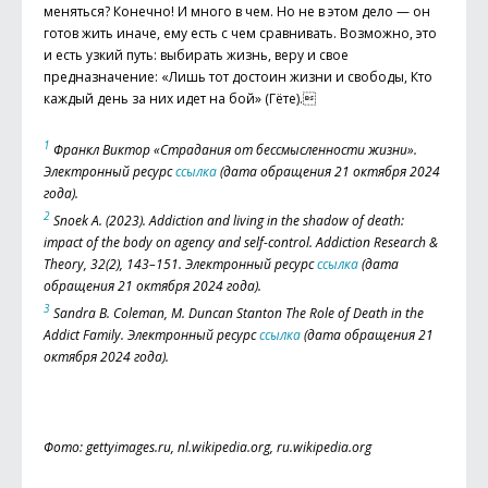
меняться? Конечно! И много в чем. Но не в этом дело — он
готов жить иначе, ему есть с чем сравнивать. Возможно, это
и есть узкий путь: выбирать жизнь, веру и свое
предназначение: «Лишь тот достоин жизни и свободы, Кто
каждый день за них идет на бой» (Гёте).
1
Франкл Виктор «Страдания от бессмысленности жизни».
Электронный ресурс
ссылка
(дата обращения 21 октября 2024
года).
2
Snoek A. (2023). Addiction and living in the shadow of death:
impact of the body on agency and self-control. Addiction Research &
Theory, 32(2), 143–151. Электронный ресурс
ссылка
(дата
обращения 21 октября 2024 года).
3
Sandra B. Coleman, M. Duncan Stanton The Role of Death in the
Addict Family. Электронный ресурс
ссылка
(дата обращения 21
октября 2024 года).
Фото: gettyimages.ru, nl.wikipedia.org, ru.wikipedia.org