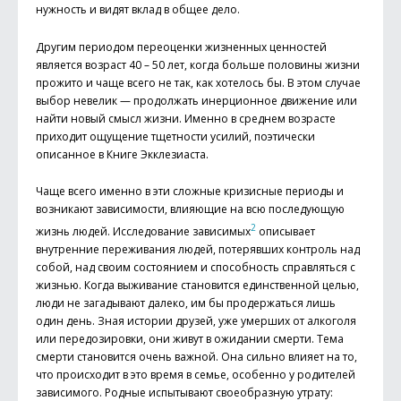
нужность и видят вклад в общее дело.
Другим периодом переоценки жизненных ценностей
является возраст 40 – 50 лет, когда больше половины жизни
прожито и чаще всего не так, как хотелось бы. В этом случае
выбор невелик — продолжать инерционное движение или
найти новый смысл жизни. Именно в среднем возрасте
приходит ощущение тщетности усилий, поэтически
описанное в Книге Экклезиаста.
Чаще всего именно в эти сложные кризисные периоды и
возникают зависимости, влияющие на всю последующую
2
жизнь людей. Исследование зависимых
описывает
внутренние переживания людей, потерявших контроль над
собой, над своим состоянием и способность справляться с
жизнью. Когда выживание становится единственной целью,
люди не загадывают далеко, им бы продержаться лишь
один день. Зная истории друзей, уже умерших от алкоголя
или передозировки, они живут в ожидании смерти. Тема
смерти становится очень важной. Она сильно влияет на то,
что происходит в это время в семье, особенно у родителей
зависимого. Родные испытывают своеобразную утрату: