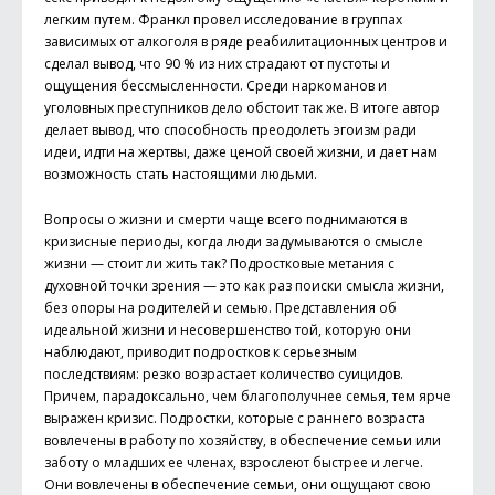
легким путем. Франкл провел исследование в группах
зависимых от алкоголя в ряде реабилитационных центров и
сделал вывод, что 90 % из них страдают от пустоты и
ощущения бессмысленности. Среди наркоманов и
уголовных преступников дело обстоит так же. В итоге автор
делает вывод, что способность преодолеть эгоизм ради
идеи, идти на жертвы, даже ценой своей жизни, и дает нам
возможность стать настоящими людьми.
Вопросы о жизни и смерти чаще всего поднимаются в
кризисные периоды, когда люди задумываются о смысле
жизни — стоит ли жить так? Подростковые метания с
духовной точки зрения — это как раз поиски смысла жизни,
без опоры на родителей и семью. Представления об
идеальной жизни и несовершенство той, которую они
наблюдают, приводит подростков к серьезным
последствиям: резко возрастает количество суицидов.
Причем, парадоксально, чем благополучнее семья, тем ярче
выражен кризис. Подростки, которые с раннего возраста
вовлечены в работу по хозяйству, в обеспечение семьи или
заботу о младших ее членах, взрослеют быстрее и легче.
Они вовлечены в обеспечение семьи, они ощущают свою