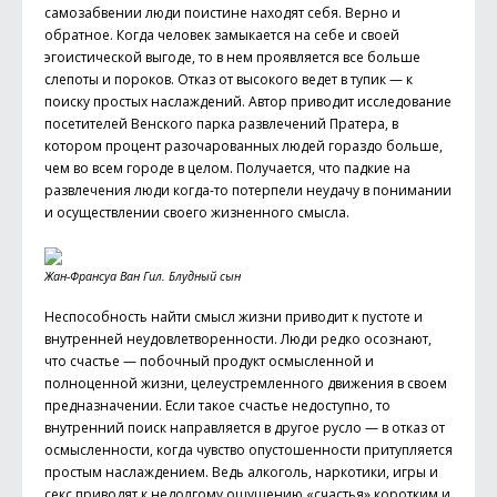
самозабвении люди поистине находят себя. Верно и
обратное. Когда человек замыкается на себе и своей
эгоистической выгоде, то в нем проявляется все больше
слепоты и пороков. Отказ от высокого ведет в тупик — к
поиску простых наслаждений. Автор приводит исследование
посетителей Венского парка развлечений Пратера, в
котором процент разочарованных людей гораздо больше,
чем во всем городе в целом. Получается, что падкие на
развлечения люди когда-то потерпели неуда­чу в понимании
и осуществлении своего жизненного смысла.
Жан-Франсуа Ван Гил. Блудный сын
Неспособность найти смысл жизни приводит к пустоте и
внутренней неудовле­творенности. Люди редко осознают,
что счастье — побочный продукт осмысленной и
полноценной жизни, целеустремленного движения в своем
предназначении. Если такое счастье недоступно, то
внутренний поиск направляется в другое русло — в отказ от
осмысленности, когда чувство опустошенности притупляется
простым наслаждением. Ведь алкоголь, наркотики, игры и
секс приводят к недолгому ощущению «счастья» коротким и