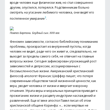
вроде человек еще физически жив, но стал совершенно
другим, опустился, потерялся. Родственникам больно
смотреть на угасание любимого человека, они видят его
3
постепенное умирание
.
Помпео Бартони. Блудный сын. XVIII век
Феномен зависимости, согласно биб­лейскому пониманию
проблемы, произрастает из внутренней пустоты, когда
человек не видит, ради чего он живет и, следовательно, не
выходит за пределы самого себя, не отвечает на главные
вопросы жизни. Сегодня зафиксирован угрожающий рост
зависимостей и депрессии, ассоции­рованных с
бессмысленностью жизни. Американский христианский
философ-апологет Френсис Шеффер пишет, что потеря
современным обществом такой жизненной ценности, как
вера, уводит человека от жизни и ввергает в воронку
отчаяния. Утрата веры и моральных принципов приводит к
прожиганию жизни и расцвету индустрии наслаждений и
развлечений. Еще в I веке апостол Павел писал об этом
христианской общине Коринфа: «… если мертвые не