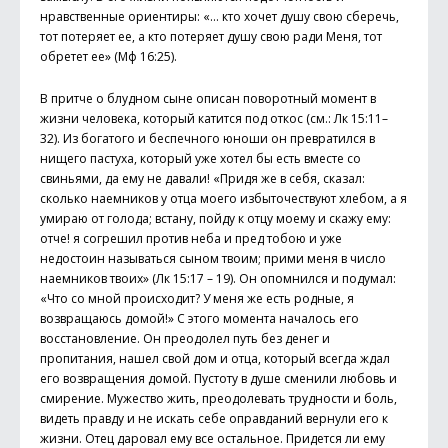
нравственные ориентиры: «… кто хочет душу свою сберечь,
тот потеряет ее, а кто потеряет душу свою ради Меня, тот
обретет ее» (Мф 16:25).
В притче о блудном сыне описан поворотный момент в
жизни человека, который катится под откос (см.: Лк 15:11–
32). Из богатого и беспечного юноши он превратился в
нищего пас­туха, который уже хотел бы есть вместе со
свиньями, да ему не давали! «Придя же в себя, сказал:
сколько наемников у отца моего избыточествуют хлебом, а я
умираю от голода; встану, пойду к отцу моему и скажу ему:
отче! я согрешил против неба и пред тобою и уже
недостоин называться сыном твоим; прими меня в число
наемников твоих» (Лк 15:17 – 19). Он опомнился и подумал:
«Что со мной происходит? У меня же есть родные, я
возвращаюсь домой!» С этого момента началось его
восстановление. Он преодолел путь без денег и
пропитания, нашел свой дом и отца, который всегда ждал
его возвращения домой. Пустоту в душе сменили любовь и
смирение. Мужество жить, преодолевать трудности и боль,
видеть правду и не искать себе оправданий вернули его к
жизни. Отец даровал ему все остальное. Придется ли ему