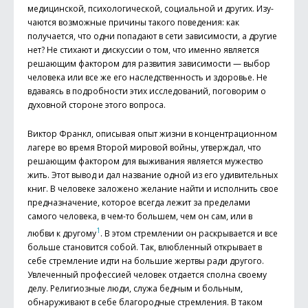
медицинской, психологической, социальной и других. Изу­
чаются возможные причины такого поведения: как
получается, что одни попадают в сети зависимости, а другие
нет? Не стихают и дискуссии о том, что именно является
решающим фактором для развития зависимости — выбор
человека или все же его наследственность и здоровье. Не
вдаваясь в подробности этих исследований, поговорим о
духовной стороне этого вопроса.
Виктор Франкл, описывая опыт жизни в концентрационном
лагере во время Второй мировой войны, утверждал, что
решающим фактором для выживания является мужество
жить. Этот вывод и дал название одной из его удивительных
книг. В человеке заложено желание найти и исполнить свое
предназначение, которое всегда лежит за пределами
самого человека, в чем-то большем, чем он сам, или в
1
любви к другому
. В этом стремлении он раскрывается и все
больше становится собой. Так, влюбленный открывает в
себе стремление идти на большие жертвы ради другого.
Увлеченный профессией человек отдается сполна своему
делу. Религиозные люди, служа бедным и больным,
обнаруживают в себе благородные стремления. В таком