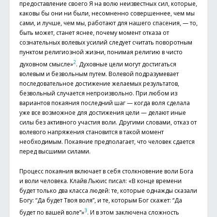
предоставление своего Я на волю неизвестных сил, которые,
каковы бы они ни были, несомненно совершеннее, чем мы
сами, и лучше, чем мы, работают для нашего спасения, — то,
быть может, станет яснее, почему момент отказа от
сознательных волевых усилий следует считать поворотным
пунктом религиозной жизни, понимая религию в чисто
2
духовном смысле»
. Духовные цели могут достигаться
волевым и безвольным путем. Волевой подразумевает
последовательное достижение желаемых результатов,
безвольный случается непроизвольно. При любом из
вариантов покаяния последний шаг — когда воля сделала
уже все возможное для достижения цели — делают иные
силы без активного участия воли. Другими словами, отказ от
волевого напряжения становится в такой момент
необходимым. Покаяние предполагает, что человек сдается
перед высшими силами.
Процесс покаяния включает в себя столкновение воли Бога
и воли человека. Клайв Льюис писал: «В конце времени
будет только два класса людей: те, которые однажды сказали
Богу: “Да будет Твоя воля”, и те, которым Бог скажет: “Да
3
будет по вашей воле”»
. И в этом заключена сложность