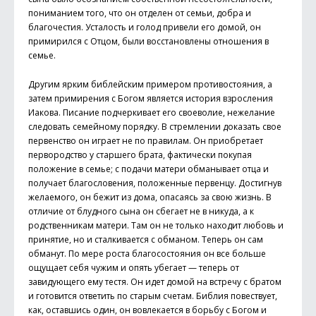
пониманием того, что он отделен от семьи, добра и
благочестия. Усталость и голод привели его домой, он
примирился с Отцом, были восстановлены отношения в
семье.
Другим ярким библейским примером противостояния, а
затем примирения с Богом является история взросления
Иако­ва. Писание подчеркивает его своеволие, нежелание
следовать семейному порядку. В стремлении доказать свое
первенство он играет не по правилам. Он приобретает
первородство у старшего брата, фактически покупая
положение в семье; с подачи матери обманывает отца и
получает благословения, положенные первенцу. Достигнув
желаемого, он бежит из дома, опасаясь за свою жизнь. В
отличие от блудного сына он сбегает не в никуда, а к
родственникам матери. Там он не только находит любовь и
принятие, но и сталкивается с обманом. Теперь он сам
обманут. По мере роста благосостояния он все больше
ощущает себя чужим и опять убегает — теперь от
завидующего ему тестя. Он идет домой на встречу с братом
и готовится ответить по старым счетам. Биб­лия повествует,
как, оставшись один, он вовлекается в борьбу с Богом и