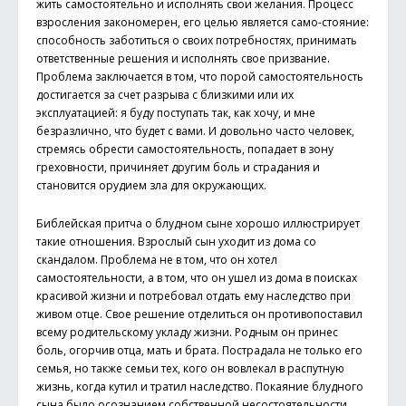
жить самостоятельно и исполнять свои желания. Процесс
взросления закономерен, его целью является само-стояние:
способность заботиться о своих потребностях, принимать
ответственные решения и исполнять свое призвание.
Проблема заключается в том, что порой самостоятельность
достигается за счет разрыва с близкими или их
эксплуатацией: я буду поступать так, как хочу, и мне
безразлично, что будет с вами. И довольно часто человек,
стремясь обрести самостоятельность, попадает в зону
греховности, причиняет другим боль и страдания и
становится орудием зла для окружающих.
Библейская притча о блудном сыне хорошо иллюстрирует
такие отношения. Взрослый сын уходит из дома со
скандалом. Проблема не в том, что он хотел
самостоятельности, а в том, что он ушел из дома в поисках
красивой жизни и потребовал отдать ему наследство при
живом отце. Свое решение отделиться он противопоставил
всему родительскому укладу жизни. Родным он принес
боль, огорчив отца, мать и брата. Пострадала не только его
семья, но также семьи тех, кого он вовлекал в распутную
жизнь, когда кутил и тратил наследство. Покаяние блудного
сына было осознанием собственной несостоятельности,