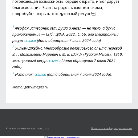
потрясающая возможность: сердце открыто, и Бог дарует
благословение. Если эта радость вам незнакома,
попробуйте открыть этот духовный ресурс!
1
Феофан Затворник свт. Душа и Ангел — не тело, а дух (с
приложениями). — СПб.: ЦХПА, 2022., С. 56, или электронный
ресурс
ссылка
(дата обращения 7 июня 2024 года).
2
Уильям Джеймс. Многообразие религиозного опыта Перевод
В. Г. Малахиевой-Мирович и M. B. Шик // «Русская Мысль», 1910,
электронный ресурс
ссылка
(дата обращения 7 июня 2024
года).
3
Источник:
ссылка
(дата обращения 7 июня 2024 года).
Фото: gettyimages.ru
Политика конфиденциальности
© Решение вместе с Decision, 2026