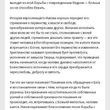
выходит из этой борьбы с поврежденным бедром — больше
он не способен бежать.
История взрослеющего Иакова хорошо передает его
стремление к первенству, к власти и свободе,
пренебрежение интересами других. Желание исполнить
свою волю во что бы то ни стало, столкновение с волей
других людей, стремление доказать свою правоту — все это
ставит человека в богоборческую позицию. Но в итоге Иаков
встречается с Богом, признает Его первенство и изменяется.
Христианство называет греховным бунт против Бога,
уклонение от замысла Творца, подчеркивает, что праведная
жизнь начинается, когда человек духовно наполняется от
Божественного источника и его сердце преображается
через любовь, доброту и святость.
Так что же такое покаяние? Покаяние есть обращение к Богу
и восстановление связи с Ним, которая когда-то была
утрачена. Без признания несостоятельности собственных
усилий и собственной греховности покаяния не
происходит, но, встретившись с Божьей милостью, человек
кается. Иаков переживает благословение после борьбы с