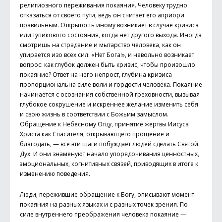
религиозного переживания покаяния. Человеку трудно
отказаться от своего пути, ведь он считает его априори
правильным. Открытость иному возникает в случае кризиса
или тупикового состояния, когда нет другого выхода. Иногда
смотришь на страдание и мытарство человека, как он
упирается изо всех сил: «Нет Бога!», и невольно возникает
вопрос: как глубок должен быть кризис, чтобы произошло
покаяние? Ответ на него непрост, глубина кризиса
пропорциональна силе воли и гордости человека. Покаяние
начинается с осознания собственной греховности, вызывая
глубокое сокрушение и искреннее желание изменить себя
и свою жизнь в соответствии с Божьим замыслом.
Обращение к Небесному Отцу, принятие жертвы Иисуса
Христа как Спасителя, открывающего прощение и
благодать, — все эти шаги побуждает людей сделать Святой
Дух. И они знаменуют начало упорядочивания ценностных,
эмоциональных, когнитивных связей, приводящих в итоге к
изменению поведения.
Люди, пережившие обращение к Богу, описывают момент
покаяния на разных языках и с разных точек зрения. По
силе внутреннего преображения человека покаяние —