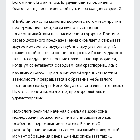
Богом или с Его ангелом. Блудный сын вспоминает о
благости отца, оставляет свой путь и возвращается домой.
В Библии описаны моменты встречи с Богом и смирения
перед Ним человека, когда вечность становится
альтернативой пути независимости и гордости. Принятие
своего духовного предназначения окрыляет и открывает
другое измерение, другую глубину, другую полноту. «С
психической же точки зрения о царствии Божием должно
сказать следующее: царствие Божие в нас зарождается,
когда ум сочетавается с сердцем, сам срастворившись с
1
памятию о Боге»
. Признание своей ограниченности и
зависимости превращается в обретение небывалого
состояния свободы в Боге. Когда восстанавливается связь с
Ним как с источником жизни, приходит любовь и
удовлетворение.
Психологи религии начиная с Уиль­яма Джейсона
исследовали процесс покаяния и описывали его как
особенное переживание человека. В книге «О
разнообразии религиозных переживаний» поворотный
момент обращения к вере Джеймс описывает так: «…