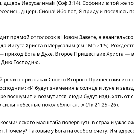
, дщерь Ие русалима!» (Соф 3:14). Софонии в той же 
еселись, дщерь Сиона! Ибо вот, Я приду и поселюсь п
дит прямой отголосок в Новом Завете, в евангельск
а Иисуса Христа в Иерусалим (см.: Мф 21:5). Рождес
— приход Бога в Духе, Второе Пришествие Христа — 
 Дню Господню.
ой речи о признаках Своего Второго Пришествия испо
осподним: «И будут знамения в солнце и луне и звезд
ре восшумит и возмутится; люди будут издыхать от 
 силы небесные поколеблются…» (Лк 21:25–26).
космического масштаба повергнуть в страх и ужас о
т. Почему? Таковые у Бога на особом счету. Им адре