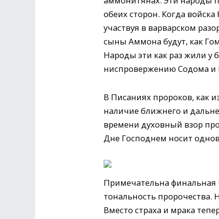
аммонитянах. Эти народы п
обеих сторон. Когда войск
участвуя в варварском разо
сыны Аммона будут, как Го
Народы эти как раз жили у
ниспровержению Содома и Г
В Писаниях пророков, как 
наличие ближнего и дальне
времени духовный взор про
Дне Господнем носит одно
Примечательна финальная 
тональность пророчества. 
Вместо страха и мрака тепе