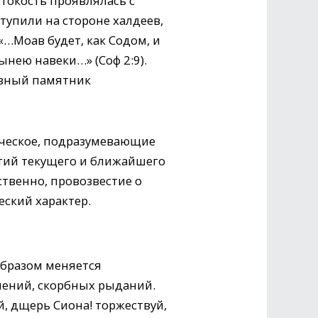
токость проявлялась с
тупили на стороне халдеев,
«…Моав будет, как Содом, и
нею навеки…» (Соф 2:9).
разный памятник
гическое, подразумевающие
ытий текущего и ближайшего
твенно, провозвестие о
ский характер.
образом меняется
ушений, скорбных рыданий.
й, дщерь Сиона! торжествуй,