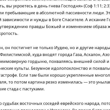
, вы укроетесь в день гнева Господня» (Соф 1:11; 2:
ли пребывающие в абсолютной пассивности люди. Эт
 зависимости и нужды в Боге Спасителе. А искание Г
утверждению правды Божьей и изменением образа жи
кротость.
н, он постигнет не только Иудею, но и другие народы
илистимской, куда входят города Газа, Аскалон, Азот, 
еимоверную гордыню, похваляясь внешней силой и к
еские культы. Безумное идолопоклонство и похваль
тастрофе. Если там были хорошо укрепленные много
вля, то потом картина резко изменилась — это уныла
ие стада с пастухами.
о судьбах восточных соседей еврейского народа, пот