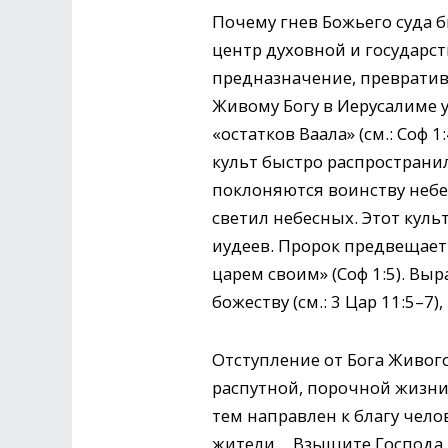
Почему гнев Божьего суда 
центр духовной и государс
предназначение, превратив
Живому Богу в Иерусалиме у
«остатков Ваала» (см.: Соф 
культ быстро распространил
поклоняются воинству небес
светил небесных. Этот куль
иудеев. Пророк предвещает 
царем своим» (Соф 1:5). В
божеству (см.: 3 Цар 11:5–7
Отступление от Бога Живог
распутной, порочной жизни.
тем направлен к благу чело
жители… Взыщите Господа 