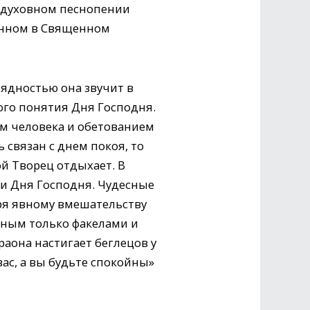
а духовном песнопении
ленном в Священном
лядностью она звучит в
ого понятия Дня Господня.
ем человека и обетованием
 связан с днем покоя, то
ой Творец отдыхает. В
и Дня Господня. Чудесные
ря явному вмешательству
енным только факелами и
араона настигает беглецов у
вас, а вы будьте спокойны»