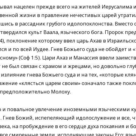
бывал нацелен прежде всего на жителей Иерусалима и
твенной жизни в правление нечестивых царей утрати
шись в рассадник грубого идолопоклонства. Вместо
твердился культ Ваала, языческого бога. Пророк пр
1:4), поклонение которому ввел царь Ахав в Израильск
ся и по всей Иудее. Гнев Божьего суда не обойдет и «
ному» (Соф 1:5). Цари Ахаз и Манассия ввели заимс
т не был связан с храмом и жрецами, но довольно гл
излияние гнева Божьего суда и на тех, «которые кля
ыражение «клясться царем своим» означало также пок
), предположительно Молоху.
о и повальное увлечение иноземными языческими ку
 Гнев Божий, испепеляющий идолослужение и все, что
века, на пробуждение в его сердце духа покаяния и б
все смиренные земли, исполняющие законы Его; взы