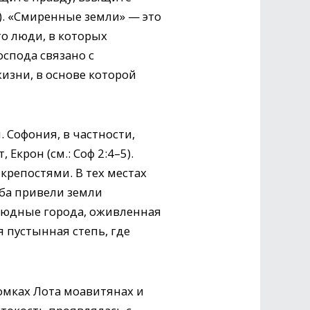
3). «Смиренные земли» — это
о люди, в которых
оспода связано с
зни, в основе которой
. Софония, в частности,
Екрон (см.: Соф 2:4–5).
репостями. В тех местах
ба привели земли
людные города, оживленная
я пустынная степь, где
омках Лота моавитянах и