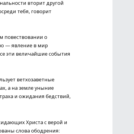
тональности вторит другой
осреди тебя, говорит
ом повествовании о
тво — явление в мир
все эти величайшие события
льзует ветхозаветные
ах, а на земле уныние
страха и ожидания бедствий,
жидающих Христа с верой и
сованы слова ободрения: