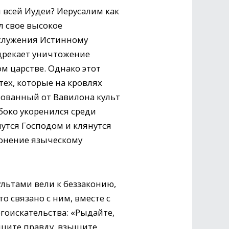
 всей Иудеи? Иерусалим как
л свое высокое
 служения Истинному
едрекает уничтожение
ом царстве. Однако этот
тех, которые на кровлях
твованный от Вавилона культ
убоко укоренился среди
нутся Господом и клянутся
лонение языческому
льтами вели к беззаконию,
 связано с ним, вместе с
огоискательства: «Рыдайте,
щите правду, взыщите