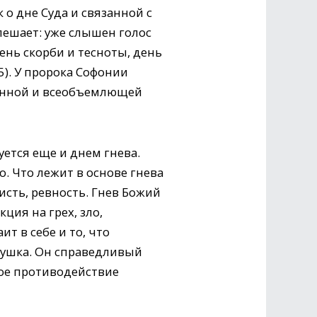
 о дне Суда и связанной с
спешает: уже слышен голос
ень скорби и тесноты, день
5). У пророка Софонии
ванной и всеобъемлющей
ется еще и днем гнева.
. Что лежит в основе гнева
сть, ревность. Гнев Божий
ция на грех, зло,
ит в себе и то, что
душка. Он справедливый
ное противодействие