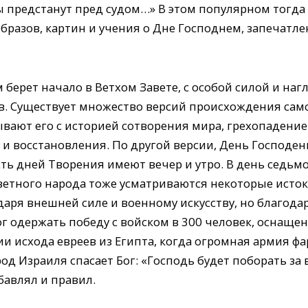
ы предстанут пред судом…» В этом популярном тогд
образов, картин и учения о Дне Господнем, запечат
берет начало в Ветхом Завете, с особой силой и наг
в. Существует множество версий происхождения сам
вают его с историей сотворения мира, грехопадени
и восстановления. По другой версии, День Господень
сть дней Творения имеют вечер и утро. В день седьм
етного народа тоже усматриваются некоторые исток
аря внешней силе и военному искусству, но благода
ог одержать победу с войском в 300 человек, оснащ
ории исхода евреев из Египта, когда огромная армия ф
од Израиля спасает Бог: «Господь будет поборать за 
збавлял и правил.