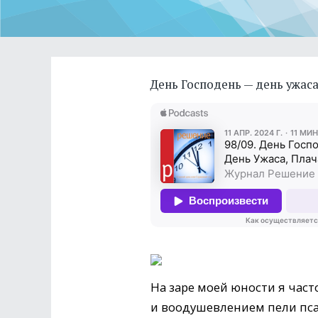
День Господень — день ужаса
На заре моей юности я час
и воодушевлением пели псал