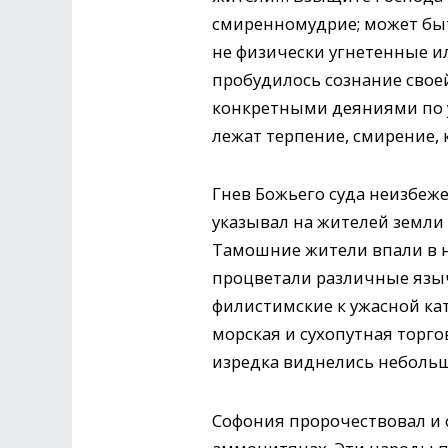
смиренномудрие; может быть
не физически угнетенные и
пробудилось сознание своей
конкретными деяниями по 
лежат терпение, смирение, 
Гнев Божьего суда неизбеже
указывал на жителей земли Ф
Тамошние жители впали в н
процветали различные языч
филистимские к ужасной ка
морская и сухопутная торго
изредка виднелись небольш
Софония пророчествовал и 