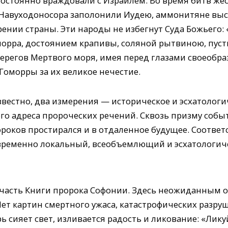
остоянно враждовали с Израилем. Во время битв жес
а Навуходоносора заполонили Иудею, аммонитяне выс
рении страны. Эти народы не избегнут Суда Божьего: 
морра, достоянием крапивы, соляной рытвиною, пусты
 берегов Мертвого моря, имея перед глазами своеоб
оморры за их великое нечестие.
известно, два измерения — историческое и эсхатоло
го адреса пророческих речений. Сквозь призму соб
роков простирался и в отдаленное будущее. Соответс
временно локальный, всеобъемлющий и эсхатологиче
часть Книги пророка Софонии. Здесь неожиданным 
Нет картин смертного ужаса, катастрофических разр
рь сияет свет, изливается радость и ликование: «Лику