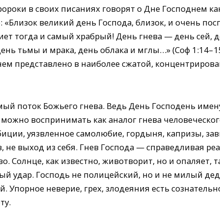
ороки в своих писаниях говорят о Дне Господнем как
: «Близок великий день Господа, близок, и очень по
иет тогда и самый храбрый! День гнева — день сей, д
ень тьмы и мрака, день облака и мглы…» (Соф 1:14– 1
нем представлено в наиболее сжатой, концентриро
ый поток Божьего гнева. Ведь День Господень имену
можно воспринимать как аналог гнева человеческого
иции, уязвленное самолюбие, гордыня, капризы, зави
не выход из себя. Гнев Господа — справедливая реак
. Солнце, как известно, животворит, но и опаляет, та
ый удар. Господь не полицейский, но и не милый де
. Упорное неверие, грех, злодеяния есть сознатель
ту.