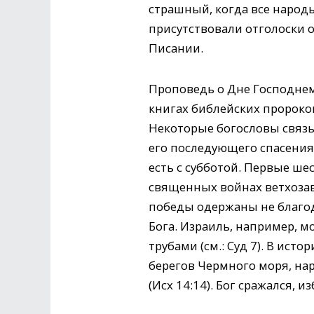
страшный, когда все народ
присутствовали отголоски 
Писании.
Проповедь о Дне Господнем 
книгах библейских пророко
Некоторые богословы связы
его последующего спасения 
есть с субботой. Первые ше
священных войнах ветхозав
победы одержаны не благод
Бога. Израиль, например, м
трубами (см.: Суд 7). В ист
берегов Чермного моря, нар
(Исх 14:14). Бог сражался, и