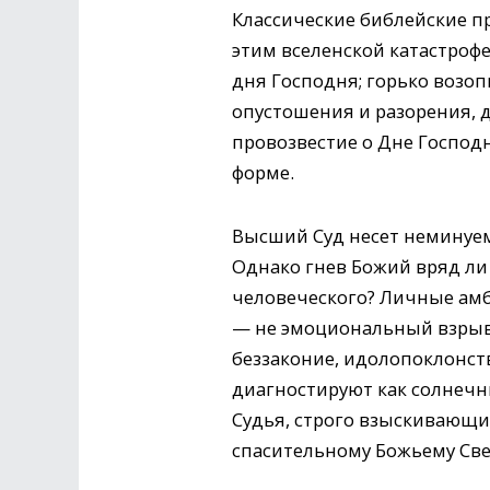
Классические библейские пр
этим вселенской катастрофе
дня Господня; горько возоп
опустошения и разорения, д
провозвестие о Дне Господ
форме.
Высший Суд несет неминуем
Однако гнев Божий вряд ли 
человеческого? Личные амб
— не эмоциональный взрыв, 
беззаконие, идолопоклонство
диагностируют как солнечн
Судья, строго взыскивающий
спасительному Божьему Све