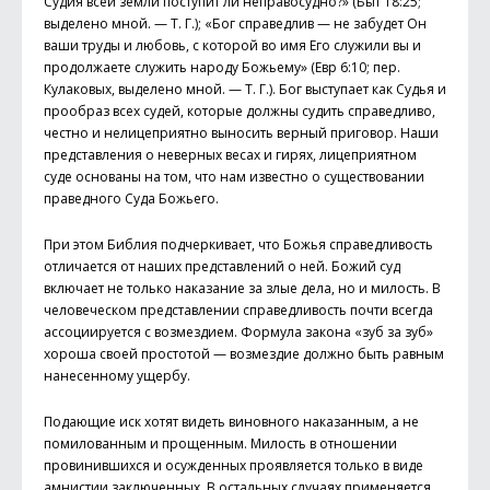
Судия всей земли поступит ли неправосудно?» (Быт 18:25;
выделено мной. — Т. Г.); «Бог справедлив — не забудет Он
ваши труды и любовь, с которой во имя Его служили вы и
продолжаете служить народу Божьему» (Евр 6:10; пер.
Кулаковых, выделено мной. — Т. Г.). Бог выступает как Судья и
прообраз всех судей, которые должны судить справедливо,
честно и нелицеприятно выносить верный приговор. Наши
представления о неверных весах и гирях, лицеприятном
суде основаны на том, что нам известно о существовании
праведного Суда Божьего.
При этом Библия подчеркивает, что Божья справедливость
отличается от наших представлений о ней. Божий суд
включает не только наказание за злые дела, но и милость. В
человеческом представлении справедливость почти всегда
ассоциируется с возмездием. Формула закона «зуб за зуб»
хороша своей простотой — возмездие должно быть равным
нане­сенному ущербу.
Подающие иск хотят видеть виновного наказанным, а не
помилованным и прощенным. Милость в отношении
провинившихся и осужденных проявляется только в виде
амнистии заключенных. В остальных случаях применяется