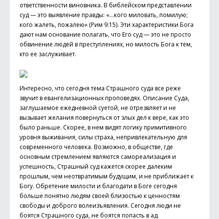
ответственности виновника. В библейском представлении
cуд — это выявление правды: «…кого миловать, помилую;
кого жалеть, пожалею» (Рим 9:15). Эти характеристики Бога
дают нам основание полагать, что Его суд — это не просто
обвинение людей в преступлениях, но милость Бога к тем,
кто ее заслуживает.
Интересно, что сегодня тема Страшного суда все реже
звучит в евангелизационных проповедях. Описание Суда,
заглушаемое ежедневной суетой, не отрезвляет и не
вызывает желания повернуться от злых дел к вере, как это
было раньше. Скорее, в нем видят логику примитивного
уровня выживания, силы страха, непривлекательную для
современного человека. Возможно, в обществе, где
основным стремлением являются самореализация и
успешность, Страшный суд кажется скорее далеким
прошлым, чем неотвратимым будущим, и не приближает к
Богу. Обретение милости и благодати в Боге сегодня
больше понятно людям своей близостью к ценностям
свободы и доб­рого волеизъявления. Сегодня люди не
боятся Страшного суда, не боятся попасть в ад.