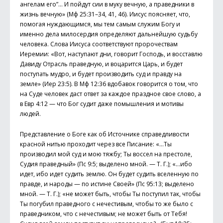
ангелам его”… И пойдут сии в муку вечную, а праведники в
жизнь вечную» (Мф 25:31–34, 41, 46). Иисус поясняет, что,
помогая нуждающимся, мы тем самым служим Богу и
именно дела милосердия определяют дальнейшую судьбу
человека. Слова Иисуса соответствуют пророчествам
Иеремии: «Вот, наступают дни, говорит Господь, и восставлю
Давиду Отрасль праведную, и воцарится Царь, и будет
поступать муд­ро, и будет производить суд и правду на
земле» (Иер 23:5). В Мф 12:36 вдобавок говорится о том, что
на Суде человек даст ответ за каждое праздное свое слово, а
в Евр 4:12 — что Бог судит даже помышления и мотивы
людей.
Представление о Боге как об Источнике справедливости
красной нитью проходит через все Писание: «…Ты
производил мой суд и мою тяжбу; Ты воссел на престоле,
Судия праведный» (Пс 9:5; выделено мной. — Т. Г.); «…ибо
идет, ибо идет судить землю. Он будет судить вселенную по
правде, и народы — по истине Своей» (Пс 95:13; выделено
мной. — Т. Г.); «не может быть, чтобы Ты поступил так, чтобы
Ты погубил праведного с нечестивым, чтобы то же было с
праведником, что с нечестивым; не может быть от Тебя!