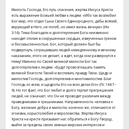
Милость Господа, Его путь спасения, жертва Иисуса Христа
есть выражение Божьей любви к людям: «Ибо так возлюбил
Бог мир, что отдал Сына Своего Единородного, дабы всякий,
верующий в Него, не погиб, но имел жизнь вечную» (Ин
3:16). Тема благодати и долготерпения Бога неизменно
находит отклик в сокрушенных сердцах, измученных грехом
и бессмысленностью. Бог, который должен был бы
подвергнуть согрешивших людей немедленному и вечному
наказанию, этого не делает, а ждет, когда они развернутся к
Нему! Именно по Своей великой милости Бог так
долготерпелив к людям: «Будут провозглашать память
великой благости Твоей и воспевать правду Твою. Щедр и
милостив Господь, долготерпелив и многомилостив. Благ
Господь ко всем, и щедроты Его на всех делах Его» (Пс 144:7–
9). Но тот факт, что Бог любит и долго терпит прегрешения
людей, не означает, что Он не проводит различия между
праведниками и грешниками. Направленность человека к
Богу, желание доб­ра и милости, конечно же, отличаются от
эгоизма, корыстолюбия и вероломства. Жертва Иисуса
Христа на кресте призывает нас обратиться к Богу-Творцу,
выйти за пределы своих земных мирских интересов и