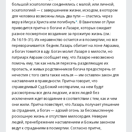
большой эсхатологии соединялись с малой, или личной,
эсхатологией — с завершением жизни, исходом, в котором
для человека возможны лишь два пути — спастись через
веру в Иису­са Христа или погибнуть
*
. В Евангелии от Луки
приводится притча о богаче и Лазаре, которых ожидает
разное посмертное воздаяние за прожитую жизнь (см.:
Лк 16:19– 31). Их неравенство остается и в посмертии, но все
переворачивается: бедняк Лазарь обитает на лоне Авраама,
а богач томится в аду. Богач молит Лазаря о милости, но
патриарх Авраам сообщает ему, что Лазарю невозможно
помочь ему, так как нельзя пересечь разделяющую их
пропасть, и живых родственников богача предостеречь от
нечестия с того света также нельзя — им оставлен закон для
наставления в праведности. Притча говорит, что
справедливый Суд Божий неотвратим, на нем будут
рассмотрены все дела людские, и всех людей без
исключения ждет воздаяние в соответствии с тем, как и чем
они жили. Притча повествует, что Лазарь получает утешение
за страдания, а богач — адский огонь за бессмысленную
роскошную жизнь и отсутствие милосердия. Неверие
людей, пренебрежение наставлением и Божьим законом
ведут к страданиям в посмертии. Согласно притче,