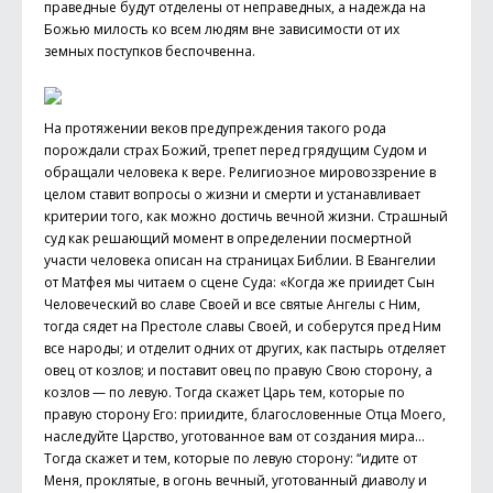
праведные будут отделены от неправедных, а надежда на
Божью милость ко всем людям вне зависимости от их
земных поступков беспочвенна.
На протяжении веков предупреждения такого рода
порождали страх Божий, трепет перед грядущим Судом и
обращали человека к вере. Религиозное мировоззрение в
целом ставит вопросы о жизни и смерти и устанавливает
критерии того, как можно достичь вечной жизни. Страшный
суд как решающий момент в определении посмертной
участи человека описан на страницах Библии. В Евангелии
от Матфея мы читаем о сцене Суда: «Когда же приидет Сын
Человеческий во славе Своей и все святые Ангелы с Ним,
тогда сядет на Престоле славы Своей, и соберутся пред Ним
все народы; и отделит одних от других, как пастырь отделяет
овец от козлов; и поставит овец по правую Свою сторону, а
козлов — по левую. Тогда скажет Царь тем, которые по
правую сторону Его: приидите, благословенные Отца Моего,
наследуйте Царство, уготованное вам от создания мира…
Тогда скажет и тем, которые по левую сторону: “идите от
Меня, проклятые, в огонь вечный, уготованный диаволу и