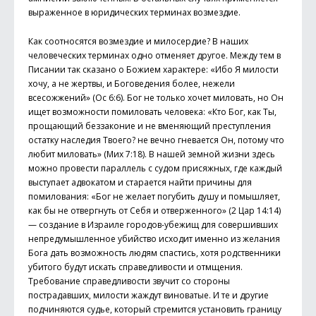
выраженное в юридических терминах возмездие.
Как соотносятся возмездие и милосердие? В наших
человеческих терминах одно отменяет другое. Между тем в
Писании так сказано о Божием характере: «Ибо Я милости
хочу, а не жертвы, и Боговедения более, нежели
всесожжений» (Ос 6:6). Бог не только хочет миловать, но Он
ищет возможности помиловать человека: «Кто Бог, как Ты,
прощающий беззаконие и не вменяющий преступления
остатку наследия Твоего? не вечно гневается Он, потому что
любит миловать» (Мих 7:18). В нашей земной жизни здесь
можно провести параллель с судом присяжных, где каждый
выступает адвокатом и старается найти причины для
помилования: «Бог не желает погубить душу и помышляет,
как бы не отверг­нуть от Себя и отверженного» (2 Цар 14:14)
— создание в Израиле городов-убежищ для совершивших
непредумышленное убийство исходит именно из желания
Бога дать возможность людям спастись, хотя родственники
убитого будут искать справедливости и отмщения.
Требование справедливости звучит со стороны
пострадавших, милости жаждут виноватые. И те и другие
подчиняются судье, который стремится установить границу