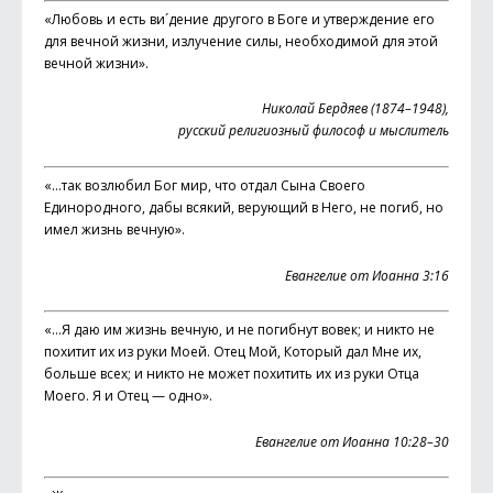
«Любовь и есть ви´дение другого в Боге и утверждение его
для вечной жизни, излучение силы, необходимой для этой
вечной жизни».
Николай Бердяев (1874–1948),
русский религиозный философ и мыслитель
«...так возлюбил Бог мир, что отдал Сына Своего
Единородного, дабы всякий, верующий в Него, не погиб, но
имел жизнь вечную».
Евангелие от Иоанна 3:16
«…Я даю им жизнь вечную, и не погибнут вовек; и никто не
похитит их из руки Моей. Отец Мой, Который дал Мне их,
больше всех; и никто не может похитить их из руки Отца
Моего. Я и Отец — одно».
Евангелие от Иоанна 10:28–30