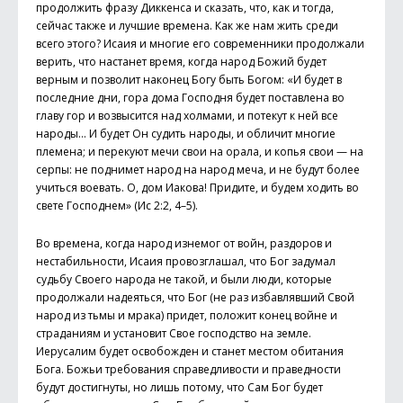
продолжить фразу Диккенса и сказать, что, как и тогда,
сейчас также и лучшие времена. Как же нам жить среди
всего этого? Исаия и многие его современники продолжали
верить, что настанет время, когда народ Божий будет
верным и позволит наконец Богу быть Богом: «И будет в
последние дни, гора дома Господня будет поставлена во
главу гор и возвысится над холмами, и потекут к ней все
народы… И будет Он судить народы, и обличит многие
племена; и перекуют мечи свои на орала, и копья свои — на
серпы: не поднимет народ на народ меча, и не будут более
учиться воевать. О, дом Иакова! Придите, и будем ходить во
свете Господнем» (Ис 2:2, 4–5).
Во времена, когда народ изнемог от войн, раздоров и
нестабильности, Исаия провозглашал, что Бог задумал
судьбу Своего народа не такой, и были люди, которые
продолжали надеяться, что Бог (не раз избавлявший Свой
народ из тьмы и мрака) придет, положит конец войне и
страданиям и установит Свое господство на земле.
Иерусалим будет освобожден и станет местом обитания
Бога. Божьи требования справедливости и праведности
будут достигнуты, но лишь потому, что Сам Бог будет