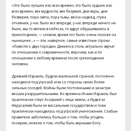
«Это было лучшее изо всех времен, это было худшее изо
всех времен, век мудрости, век безумия, дни веры, дни
безверия, пора света, пора тьмы, весна надежд, стужа
отчаяния, у нас было все впереди, у нас впереди ничего не
было, мы то витали в небесах, то вдруг обрушивались в
преисподнюю, — словом, время это было очень похоже на
нынешнее...» — эти, наверное, самые известные строки
«Повести о двух городах» Диккенса столь актуально звучат
по отношению к современности, впрочем, как и по
отношению к любому времени после грехопадения
человека.
Древний Израиль, будучи маленькой страной, постоянно
находился под угрозой атак со стороны своих более
сильных соседей. Войны были постоянными и зачастую
весьма разрушительными. Во времена Исаии Израиль был
практически стерт Ассирией с лица земли, а Иудея (и
Иерусалим) была ее вассальным государством и тоже
практически находилась под угрозой уничтожения. Слабые
правители заботились больше о том, чтобы угодить
Ассирии, нежели о том, чтобы быть верными Богу.