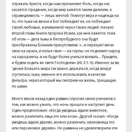
отражать Христа, когда нам причиняют боль, когда нас
касается страдание, когда мир кажется таким далеким, а
справедливость — лишь мечтой. Помогут вера и надежда на
то, что тьма не вечна и Бог побеждает ее, но побеждает
Своей любовью, изливаемой через Своих людей. Начало
второй главы Книги пророка Исаии, как мне кажется, тоже
об этом — дела тьмы и беспробудного сна будут
преображены Божиим присутствием: «…и перекуют мечи
свои на орала, и копья свои — на серпы: не поднимет народ
на народ меча, и не будут более учиться воевать… Придите,
и будем ходить во свете Господнем» (Ис 2:1–5). Именно за ви
´дение Божьего мира так важно держаться, когда вокруг
сгустилась тьма, именно его использовать в качестве
фильтра, через который мы смотрим на жизнь, трещащую
по швам.
Много веков назад один раввин спросил своих учеников о
том, как можно узнать, что ночь прошла и наступает день.
Один предположил: «Когда увидишь вдали животное,
можно различить овца это или коза». Другой сказал: «Когда
увидишь вдали дерево, можно различить смоковница это
или персиковое дерево». Но раввина не удовлетворили эти