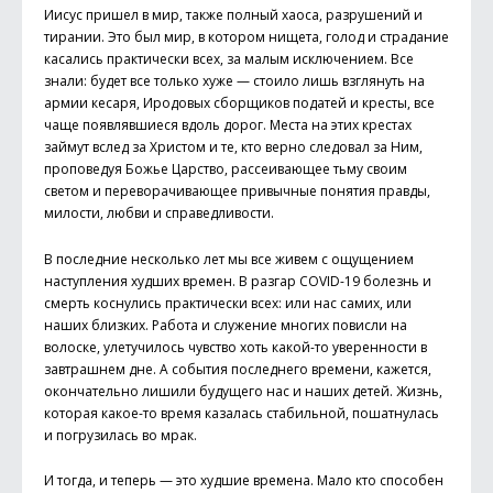
Иисус пришел в мир, также полный хаоса, разрушений и
тирании. Это был мир, в котором нищета, голод и страдание
касались практически всех, за малым исключением. Все
знали: будет все только хуже — стоило лишь взглянуть на
армии кесаря, Иродовых сборщиков податей и кресты, все
чаще появлявшиеся вдоль дорог. Места на этих крестах
займут вслед за Христом и те, кто верно следовал за Ним,
проповедуя Божье Царство, рассеивающее тьму своим
светом и переворачивающее привычные понятия правды,
милости, любви и справедливости.
В последние несколько лет мы все живем с ощущением
наступления худших времен. В разгар COVID-19 болезнь и
смерть коснулись практически всех: или нас самих, или
наших близких. Работа и служение многих повисли на
волоске, улетучилось чувство хоть какой-то уверенности в
завтрашнем дне. А события последнего времени, кажется,
окончательно лишили будущего нас и наших детей. Жизнь,
которая какое-то время казалась стабильной, пошатнулась
и погрузилась во мрак.
И тогда, и теперь — это худшие времена. Мало кто способен