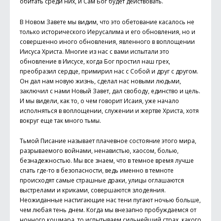
обитать среди них, и Сам Бог будет действовать.
В Новом Завете мы видим, что это обетование касалось не
только исторического Иерусалима и его обновления, но и
совершенно иного обновления, явленного в воплощении
Иисуса Христа. Многие из нас с вами испытали это
обновление в Иисусе, когда Бог простил наш грех,
преобразил сердце, примирил нас с Собой и друг с другом.
Он дал нам новую жизнь, сделал нас новыми людьми,
заключил с нами Новый Завет, дал свободу, единство и цель.
И мы видели, как то, о чем говорит Исаия, уже начало
исполняться в воплощении, служении и жертве Христа, хотя
вокруг еще так много тьмы.
Тьмой Писание называет плачевное состояние этого мира,
разрываемого войнами, ненавистью, хаосом, болью,
безнадежностью. Мы все знаем, что в темное время лучше
спать где-то в безопасности, ведь именно в темноте
происходят самые страшные драки, улицы оглашаются
выстрелами и криками, совершаются злодеяния.
Неожиданные настигающие нас тени пугают ночью больше,
чем любая тень днем. Когда мы внезапно пробуждаемся от
ночного кошмара, то испытываем сильнейший страх, какого