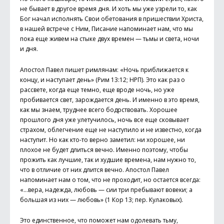
не бывает в другое время дня. И хоть мы уже узрели то, как
Бог начал исполнять Свои обетования в пришествии Христа,
в нашей встрече с Ним, Писание напоминает нам, что мы
пока еще живем на стыке двух времен — тьмы и света, ночи
и дня.
Апостол Павел пишет римлянам: «Ночь приближается к
концу, и наступает день» (Рим 13:12; НРП). Это как раз о
рассвете, когда еще темно, еще вроде ночь, но уже
пробивается свет, зарождается день. И именно в это время,
как мы знаем, труднее всего бодрствовать. Хорошее
прошлого дня уже улетучилось, ночь все еще сковывает
страхом, облегчение еще не наступило и не известно, когда
наступит. Но как кто-то верно заметил: ни хорошее, ни
плохое не будет длиться вечно. Именно поэтому, чтобы
прожить как лучшие, так и худшие времена, нам нужно то,
что в отличие от них длится вечно. Апостол Павел
напоминает нам о том, что не проходит, но остается всегда:
«…вера, надежда, любовь — сии три пребывают вовеки; а
большая из них — любовь» (1 Кор 13; пер. Кулаковых).
Это единственное, что поможет нам одолевать тьму,