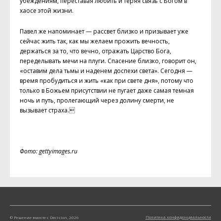
убеждениям, переставая любить и теряя связь с Богом в
хаосе этой жизни.
Павел же напоминает — рассвет близко и призывает уже
сейчас жить так, как мы желаем прожить вечность,
держаться за то, что вечно, отражать Царство Бога,
переделывать мечи на плуги. Спасение близко, говорит он,
«оставим дела тьмы и наденем доспехи света». Сегодня —
время пробудиться и жить «как при свете дня», потому что
только в Божьем присутствии не пугает даже самая темная
ночь и путь, пролегающий через долину смерти, не
вызывает страха.
Фото: gettyimages.ru
Политика конфиденциальности
© Решение вместе с Decision, 2026