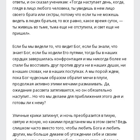
ответы, и он сказал ученикам: «Тогда наступает день, когда,
глядя в лицо любого человека, ты увидишь в нем лицо
своего брата или сестры, потому что если ты не можешь
видеть в людях братьев, то все равно, какое время суток, —
ты живешь во тьме, тьма еще не отступила, и свет еще не
пришел».
Если бы мы видели то, что видит Бог, если бы знали, что
знает Бог, если бы ходили Его путями, тогда бы в наших
сердцах завершилась конфронтация и мы никогда более не
стали бы восставать друг против друга ни в наших душах, ни
в наших словах, ни в наших поступках. А мы порой ждем,
пока Бог чудесным образом обратит мечи в плуги,
продолжая активно этими мечами размахивать. Да,
ожидание рассвета затягивается, но он обязательно
наступит… Но что мы делаем для приближения этого дня и
готовы ли к нему?
Уличные крики затихнут, и ночь преобразится в тихую,
святую и ясную, но какими предстанем мы в этом свете? Ведь
слишком часто вместо того, чтобы любить Бога и любить
других, мы больше думаем об угождении себе и своим