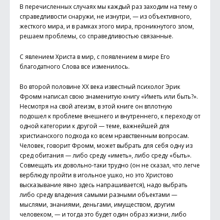
В перечисленных случаях мы каждый раз заходим на тему о
справедливости снаружи, не изнутри, — из объективного,
жесткого мира, и в рамках этого мира, проникнутого злом,
решаем проблемы, со справедливостью связанные.
С явлением Христа в мир, с появлением в мире Его
благодатного Слова все изменилось.
Во второй половине XX века известный психолог Эрик
Фромм написал свою знаменитую книгу «Иметь или быть?».
Несмотря на свой атеизм, в этой книге он вплотную
подошел к проблеме внешнего и внутреннего, к переходу от
одной категории к другой — теме, важнейшей для
христианского подхода ко всем нравственным вопросам.
Человек, говорит Фромм, может выбрать для себя одну из
сред обитания — либо среду «иметь», либо среду «быть».
Совмещать их довольно-таки трудно (он не сказал, что легче
верблюду пройти в игольное ушко, но это Христово
высказывание явно здесь напрашивается), надо выбрать
либо среду владения самыми разными объектами —
мыслями, знаниями, деньгами, имуществом, другим
человеком, — и тогда это будет один образ жизни, либо