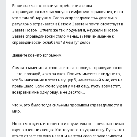
В поисках частотности употребления слова
«справедливость» я заглянул в симфонию-справочник, и вот
что я там обнаружил. Слово «справедливость» довольно
регулярно встречается в Ветхом Завете и почти отсутствует в
Завете Новом. Отчего же так, подумал я, неужели в Новом
Завете справедливости стало меньше? Или внимание к
справедливости ослабело? В чем тут дело?
Давайте кое-что вспомним.
Самая знаменитая ветхозаветная заповедь справедливости
— это, пожалуй, «око за око». Причем имеется в виду не то,
чтобы наказание в ответ на ущерб, нанесенный мне, его не
превышало. Если кто-то украл у меня овцу, пусть возместит,
возвратив мне одну овцу, а не десяток…
Что ж, это было тогда сильным прорывом справедливости в
мир.
Но вот что здесь интересно и поучительно — речь как-никак
идет о внешних вещах. Кто-то у кого-то украл овцу. Пусть этот
кто-то отдаст эту овцу назад, и на этом дело справедливости