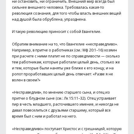
ни остановить, ни ограничить. Внешний мир всегда был
сильнее внешнего человека. Требовалась какая-то
революция сознания, для того чтобы власть внешних вещей
над душой была обрублена, упразднена.
И такую революцию приносит с собой Евангелие.
Обратим внимание на то, что Евангелие «несправедливо».
Например, в притче о работниках (см.: Мф 20:1–16) хозяин
при расчете с ними платит не по справедливости — сколько
тем работникам, которые работали целый день, столько же
и тем, которые были наняты уже ближе к его концу, и на
ропот проработавших целый день отвечает: «Разве я не
волен в своем?»
«Несправедлив», по мнению старшего сына, и отец из
притчи о блудном сыне (см.: Лк 15:11–32). Отец устраивает
пир в честь младшего, расточившего имение, и никогда не
давал повеселиться с друзьями старшему, который все
время был с ним и работал на него.
«Несправедливо» поступает Христос и с грешницей, которую