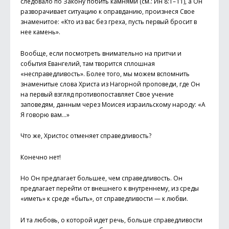
следовало по Закону побить камнями (см.: Ин 8:1– 11), а Он
разворачивает ситуацию к оправданию, произнеся Свое
знаменитое: «Кто из вас без греха, пусть первый бросит в
нее камень».
Вообще, если посмотреть внимательно на притчи и
события Евангелий, там творится сплошная
«несправедливость». Более того, мы можем вспомнить
знаменитые слова Христа из Нагорной проповеди, где Он
на первый взгляд противопоставляет Свое учение
заповедям, данным через Моисея израильскому народу: «А
Я говорю вам…»
Что же, Христос отменяет справедливость?
Конечно нет!
Но Он предлагает большее, чем справедливость. Он
предлагает перейти от внешнего к внутреннему, из среды
«иметь» к среде «быть», от справедливости — к любви.
И та любовь, о которой идет речь, больше справедливости