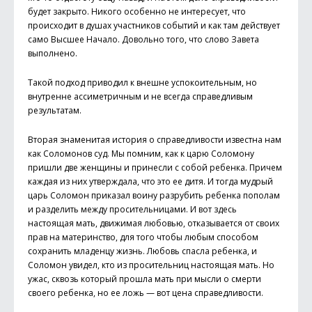
будет закрыто. Никого особенно не интересует, что
происходит в душах участников событий и как там действует
само Высшее Начало. Довольно того, что слово Завета
выполнено.
Такой подход приводил к внешне успокоительным, но
внутренне ассиметричным и не всегда справедливым
результатам.
Вторая знаменитая история о справедливости известна нам
как Соломонов суд. Мы помним, как к царю Соломону
пришли две женщины и принесли с собой ребенка. Причем
каждая из них утверждала, что это ее дитя. И тогда мудрый
царь Соломон приказал воину разрубить ребенка пополам
и разделить между просительницами. И вот здесь
настоящая мать, движимая любовью, отказывается от своих
прав на материнство, для того чтобы любым способом
сохранить младенцу жизнь. Любовь спасла ребенка, и
Соломон увидел, кто из просительниц настоящая мать. Но
ужас, сквозь который прошла мать при мысли о смерти
своего ребенка, но ее ложь — вот цена справедливости.