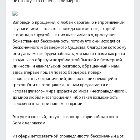
не на какую-то степень, а безмерно.
Заповеди о прощении, о любви к врагам, о непротивлении
злу насилием — все это заповеди конкретные, с одной
стороны, а с другой — в них высвечивается, проступает
божественная бесконечность, потому что они исходят от
бесконечного и безмерного Существа, благодаря которому
они даны. Но не будем забывать, что мы-то с вами как раз и
созданы по образу и подобию этой Высшей и безмерной
Личности, и евангельский разговор, обращенный к нам,
здесь впервые пошел поверх барьеров, поверх
ветхозаветных ограничений, поверх наших немощей и
грехов. Они не отрицаются, но нам предлагается из
«справедливого» мира дорасти до мира «несправедливого»,
до мира любви и всепрощения, ибо такая возможность
заложена в нас при нашем создании.
Это уже взрослый, это уже сверхсправедливый разговор
Бога с человеком.
Из сферы ветхозаветной справедливости бесконечный Бог,