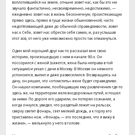
воплотившийся на земле, отныне зовет нас, как бы это ни
звучало фантастично, несвоевременно, недостижимо, —
ежедневно зовет нас в жизнь бесконечную, проистекающую
прямо здесь, прямо в гуще жизни обыкновенной, часто
недотягивающей даже до обычной справедливости, зовет
нас к Себе, зовет нас обрести себя самих, и, раз услышав
этот зов, от него уже невозможно просто так отмахнуться.
Один мой хороший друг как-то рассказал мне свою
историю, произошедшую с ним в начале 90-х. Он
поссорился с женой (кажется, жена была неправа в той
ситуации) и уехал с дачи в Москву. В Москве он немного
успокоился, выпил и даже развеселился. Возвращаясь на
дачу, он решил, что «отомстить» жене будет справедливо.
Он нашел компанию, пообещавшую ему развлечения где-то
здесь же, на территории железнодорожных путей, и пошел
за ними. По дороге его ударили, он потерял сознание, а
когда очнулся, увидел, что раздетый лежит на рельсах,
сверху светит фонарь, сеет мелкий дождь, а к горлу его
приставлен нож. «Фонарь — это последнее, что я вижу в
жизни», — мелькнуло у него в голове.