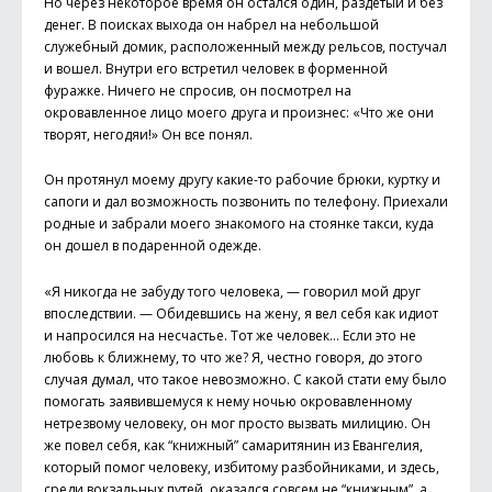
Но через некоторое время он остался один, раздетый и без
денег. В поисках выхода он набрел на небольшой
служебный домик, расположенный между рельсов, постучал
и вошел. Внутри его встретил человек в форменной
фуражке. Ничего не спросив, он посмотрел на
окровавленное лицо моего друга и произнес: «Что же они
творят, негодяи!» Он все понял.
Он протянул моему другу какие-то рабочие брюки, куртку и
сапоги и дал возможность позвонить по телефону. Приехали
родные и забрали моего знакомого на стоянке такси, куда
он дошел в подаренной одежде.
«Я никогда не забуду того человека, — говорил мой друг
впоследствии. — Обидевшись на жену, я вел себя как идиот
и напросился на несчастье. Тот же человек… Если это не
любовь к ближнему, то что же? Я, честно говоря, до этого
случая думал, что такое невозможно. С какой стати ему было
помогать заявившемуся к нему ночью окровавленному
нетрезвому человеку, он мог просто вызвать милицию. Он
же повел себя, как “книжный” самаритянин из Евангелия,
который помог человеку, избитому разбойниками, и здесь,
среди вокзальных путей, оказался совсем не “книжным”, а