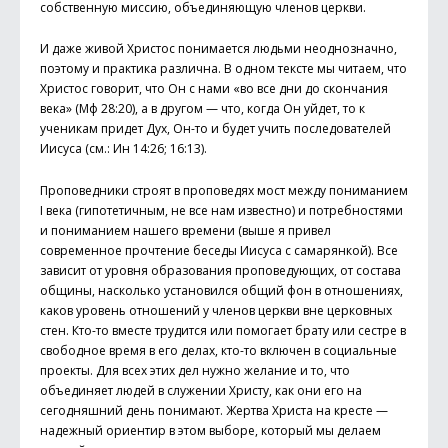
собственную миссию, объединяющую членов церкви.
И даже живой Христос понимается людьми неоднозначно,
поэтому и практика различна. В одном тексте мы читаем, что
Христос говорит, что Он с нами «во все дни до скончания
века» (Мф 28:20), а в другом — что, когда Он уйдет, то к
ученикам придет Дух, Он-то и будет учить последователей
Иисуса (см.: Ин 14:26; 16:13).
Проповедники строят в проповедях мост между пониманием
I века (гипотетичным, не все нам известно) и потребностями
и пониманием нашего времени (выше я привел
современное прочтение беседы Иисуса с самарянкой). Все
зависит от уровня образования проповедующих, от состава
общины, насколько установился общий фон в отношениях,
каков уровень отношений у членов церкви вне церковных
стен. Кто-то вместе трудится или помогает брату или сестре в
свободное время в его делах, кто-то включен в социальные
проекты. Для всех этих дел нужно желание и то, что
объединяет людей в служении Христу, как они его на
сегодняшний день понимают. Жертва Христа на кресте —
надежный ориентир в этом выборе, который мы делаем