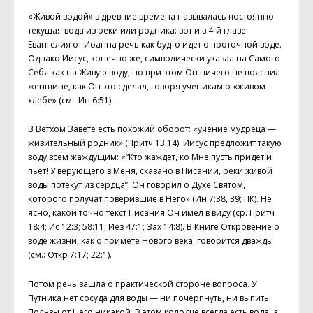
«Живой водой» в древние времена называлась постоянно
текущая вода из реки или родника: вот и в 4-й главе
Евангелия от Иоанна речь как будто идет о проточной воде.
Однако Иисус, конечно же, символически указал на Самого
Себя как на Живую воду, но при этом Он ничего не пояснил
женщине, как Он это сделал, говоря ученикам о «живом
хлебе» (см.: Ин 6:51).
В Ветхом Завете есть похожий оборот: «учение мудреца —
живительный родник» (Притч 13:14). Иисус предложит такую
воду всем жаждущим: «“Кто жаждет, ко Мне пусть придет и
пьет! У верующего в Меня, сказано в Писании, реки живой
воды потекут из сердца”. Он говорил о Духе Святом,
которого получат поверившие в Него» (Ин 7:38, 39; ПК). Не
ясно, какой точно текст Писания Он имел в виду (ср. Притч
18:4; Ис 12:3; 58:11; Иез 47:1; Зах 14:8). В Книге Откровение о
воде жизни, как о примете Нового века, говорится дважды
(см.: Откр 7:17; 22:1).
Потом речь зашла о практической стороне вопроса. У
Путника нет сосуда для воды — ни почерпнуть, ни выпить.
Пользы от Него никакой. В этом колодце всегда есть вода, а