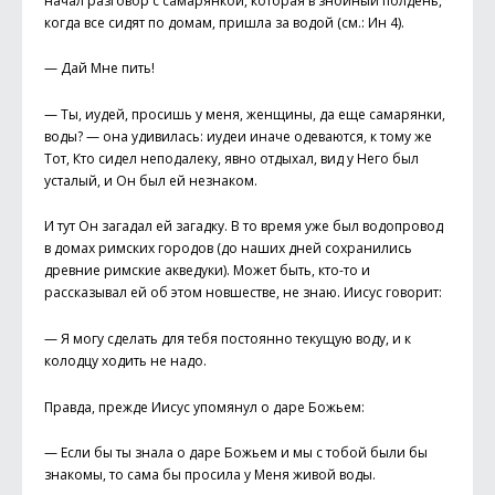
начал разговор с самарянкой, которая в знойный полдень,
когда все сидят по домам, пришла за водой (см.: Ин 4).
— Дай Мне пить!
— Ты, иудей, просишь у меня, женщины, да еще самарянки,
воды? — она удивилась: иудеи иначе одеваются, к тому же
Тот, Кто сидел неподалеку, явно отдыхал, вид у Него был
усталый, и Он был ей незнаком.
И тут Он загадал ей загадку. В то время уже был водопровод
в домах римских городов (до наших дней сохранились
древние римские акведуки). Может быть, кто-то и
рассказывал ей об этом новшестве, не знаю. Иисус говорит:
— Я могу сделать для тебя постоянно текущую воду, и к
колодцу ходить не надо.
Правда, прежде Иисус упомянул о даре Божьем:
— Если бы ты знала о даре Божьем и мы с тобой были бы
знакомы, то сама бы просила у Меня живой воды.