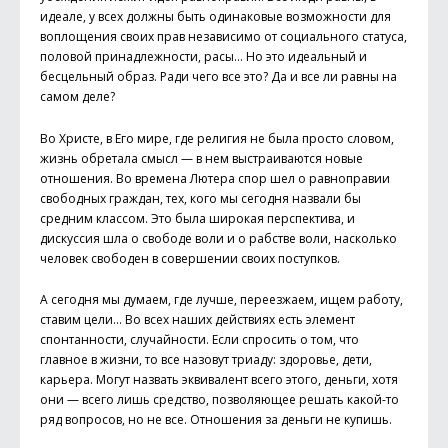
идеале, у всех должны быть одинаковые возможности для
воплощения своих прав независимо от социального статуса,
половой принадлежности, расы… Но это идеальный и
бесцельный образ. Ради чего все это? Да и все ли равны на
самом деле?
Во Христе, в Его мире, где религия не была просто словом,
жизнь обретала смысл — в нем выстраиваются новые
отношения. Во времена Лютера спор шел о равноправии
свободных граждан, тех, кого мы сегодня назвали бы
средним классом. Это была широкая перспектива, и
дискуссия шла о свободе воли и о рабстве воли, насколько
человек свободен в совершении своих поступков.
А сегодня мы думаем, где лучше, переезжаем, ищем работу,
ставим цели… Во всех наших действиях есть элемент
спонтанности, случайности. Если спросить о том, что
главное в жизни, то все назовут триаду: здоровье, дети,
карьера. Могут назвать эквивалент всего этого, деньги, хотя
они — всего лишь средство, позволяющее решать какой-то
ряд вопросов, но не все. Отношения за деньги не купишь.