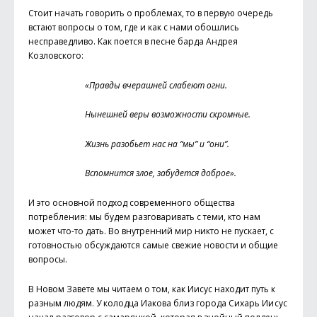
Стоит начать говорить о проблемах, то в первую очередь
встают вопросы о том, где и как с нами обошлись
несправедливо. Как поется в песне барда Андрея
Козловского:
«Правды вчерашней слабеют огни.
Нынешней веры возможности скромные.
Жизнь разобьет нас на “мы” и “они”.
Вспомнится злое, забудется доброе».
И это основной подход современного общества
потребления: мы будем разговаривать с теми, кто нам
может что-то дать. Во внутренний мир никто не пускает, с
готовностью обсуждаются самые свежие новости и общие
вопросы.
В Новом Завете мы читаем о том, как Иисус находит путь к
разным людям. У колодца Иакова близ города Сихарь Ии сус