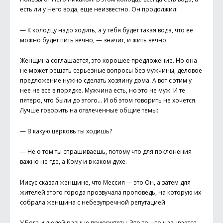
есть ли у Него вода, еще неизвестно. Он продолжил:
— К колодцу надо ходить, а у тебя будет такая вода, что ее
можно будет пить вечно, — значит, и жить вечно.
Женщина соглашается, это хорошее предложение. Но она
не может решать серьезные вопросы без мужчины, деловое
предложение нужно сделать хозяину дома. А вот с этим у
нее не все в порядке. Мужчина есть, но это не муж. И те
пятеро, что были до этого… И об этом говорить не хочется.
Лучше говорить на отвлеченные общие темы:
— В какую церковь ты ходишь?
— Не о том ты спрашиваешь, потому что для поклонения
важно не где, а Кому и в каком духе.
Иисус сказал женщине, что Мессия — это Он, а затем для
жителей этого города прозвучала проповедь, на которую их
собрала женщина с небезупречной репутацией.
У Бога и людей разные приоритеты. Это то, что называется