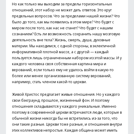
Но как только мы выходим за пределы горизонтальных
отношений, этот набор не может дать ответов. Это круг
предельных вопросов. Что за пределами нашей жизни? Что
было до того, как мы появились в этом мире? Что будет с
миром после того, как нас не станет? Что будет с нашим
сознанием? Есть ли возможность сохранить нашу мозговую
деятельность вне тела? Жизнь, смерть, душа, духовные
материи. Мы находимся, с одной стороны, в эклектичной
информативной плотной массе, а с другой — каждый
пользуется лишь ограниченным набором из этой массы. И у
каждого человека своя собственная картина мира и
верований, если только ему не удалось войти в какую-то
более или менее организованную систему верований,
например, стать членом какой-то церкви.
Живой Христос предлагает живые отношения. Но у каждого
свои бэкграунд, прошлое, жизненный фон. И поэтому
отношения складываются у каждого уникальные. Именно
поэтому в современной церкви встречаются люди, которые в
обычной жизни никогда бы не встретились из-за того, что
они такие разные. Церкви тоже разные, и отношения внутри
этих коллективов непростые. Каждая община может иметь