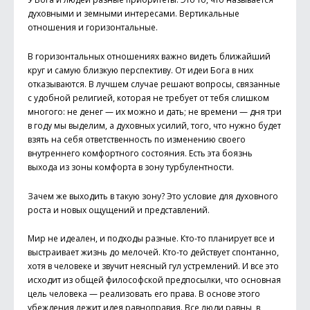
духовными и земными интересами. Вертикальные
отношения и горизонтальные.
В горизонтальных отношениях важно видеть ближайший
круг и самую близкую перспективу. От идеи Бога в них
отказываются. В лучшем случае решают вопросы, связанные
с удобной религией, которая не требует от тебя слишком
многого: не денег — их можно и дать; не времени — дня три
в году мы выделим, а духовных усилий, того, что нужно будет
взять на себя ответственность по изменению своего
внутреннего комфортного состояния. Есть эта боязнь
выхода из зоны комфорта в зону турбулентности.
Зачем же выходить в такую зону? Это условие для духовного
роста и новых ощущений и представлений.
Мир не идеален, и подходы разные. Кто-то планирует все и
выстраивает жизнь до мелочей. Кто-то действует спонтанно,
хотя в человеке и звучит неясный гул устремлений. И все это
исходит из общей философской предпосылки, что основная
цель человека — реализовать его права. В основе этого
убеждения лежит идея равноправия. Все люди равны, в