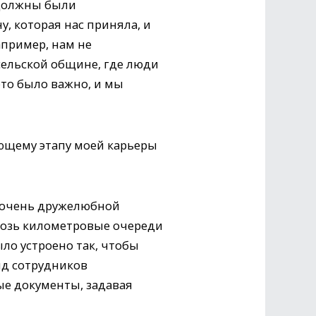
 должны были
у, которая нас приняла, и
апример, нам не
сельской общине, где люди
это было важно, и мы
ющему этапу моей карьеры
е очень дружелюбной
квозь километровые очереди
ыло устроено так, чтобы
яд сотрудников
е документы, задавая