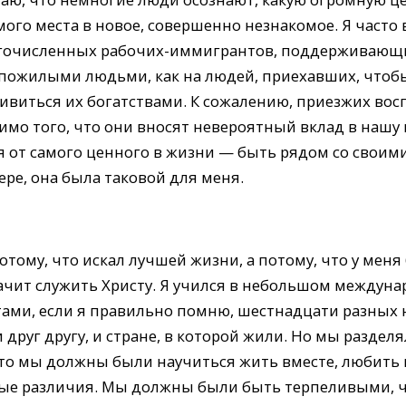
ого места в новое, совершенно незнакомое. Я часто 
огочисленных рабочих-иммигрантов, поддерживающи
ожилыми людьми, как на людей, приехавших, чтобы
ивиться их богатствами. К сожалению, приезжих вос
имо того, что они вносят невероятный вклад в нашу
 от самого ценного в жизни — быть рядом со своими
ере, она была таковой для меня.
отому, что искал лучшей жизни, а потому, что у меня
значит служить Христу. Я учился в небольшом междун
нтами, если я правильно помню, шестнадцати разных
друг другу, и стране, в которой жили. Но мы разделя
что мы должны были научиться жить вместе, любить 
ные различия. Мы должны были быть терпеливыми, 