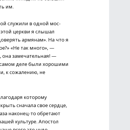
ть им.
еной служили в одной мос­
и этой церкви я слышал
доверять армянам». На что я
ое?» «Не так много», —
, она замечательная! —
на самом деле были хорошими
и, к сожалению, не
благодаря которому
крыть сначала свое сердце,
лаза наконец-то обретают
 нашей культуре. Апостол
 чаще всего это чудо