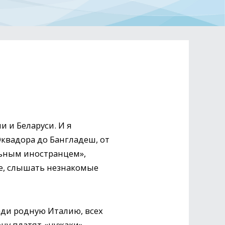
и и Беларуси. И я
Эквадора до Бангладеш, от
льным иностранцем»,
е, слышать незнакомые
зади родную Италию, всех
ну платят «чужаки»,