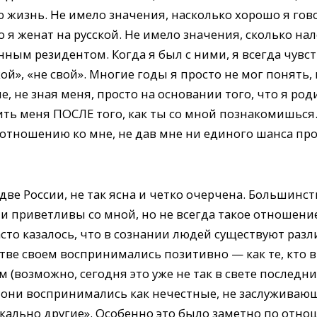
 жизнь. Не имело значения, насколько хорошо я гово
о я женат на русской. Не имело значения, сколько на
янным резидентом. Когда я был с ними, я всегда чув
», «не свой». Многие годы я просто не мог понять, 
, не зная меня, просто на основании того, что я род
ить меня ПОСЛЕ того, как ты со мной познакомишься
отношению ко мне, не дав мне ни единого шанса про
две России, не так ясна и четко очерчена. Большинс
и приветливы со мной, но не всегда такое отношени
сто казалось, что в сознании людей существуют раз
ве своем воспринимались позитивно — как те, кто в
м (возможно, сегодня это уже не так в свете последн
 они воспринимались как нечестные, не заслуживаю
ально другие». Особенно это было заметно по отн