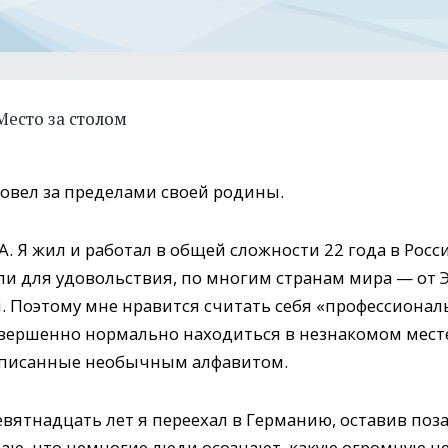
Место за столом
овел за пределами своей родины.
. Я жил и работал в общей сложности 22 года в Росси
ли для удовольствия, по многим странам мира — от 
. Поэтому мне нравится считать себя «профессиона
овершенно нормально находиться в незнакомом мест
написанные необычным алфавитом.
 девятнадцать лет я переехал в Германию, оставив по
маю, что немногие люди осознают, какую огромную це