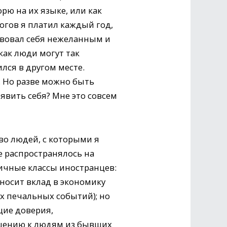
рю на их языке, или как
логов я платил каждый год,
ствовал себя нежеланным и
как люди могут так
ился в другом месте.
. Но разве можно быть
явить себя? Мне это совсем
тво людей, с которыми я
е распространялось на
личные классы иностранцев:
носит вклад в экономику
их печальных событий); но
щие доверия,
ошению к людям из бывших