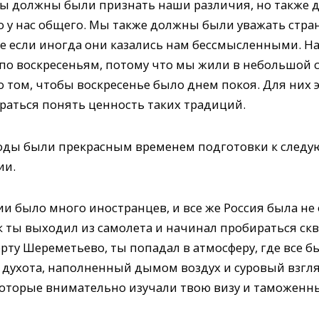
ы должны были признать наши различия, но также
о у нас общего. Мы также должны были уважать стран
же если иногда они казались нам бессмысленными. Н
 по воскресеньям, потому что мы жили в небольшой 
 том, чтобы воскресенье было днем покоя. Для них 
раться понять ценность таких традиций.
оды были прекрасным временем подготовки к следу
ии.
сии было много иностранцев, и все же Россия была н
ак ты выходил из самолета и начинал пробираться с
рту Шереметьево, ты попадал в атмосферу, где все б
т, духота, наполненный дымом воздух и суровый взгл
оторые внимательно изучали твою визу и таможенны