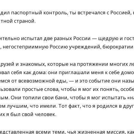
дил паспортный контроль, ты встречался с Россией,
тной страной.
вительно испытал две разных России — щедрую и го
, негостеприимную Россию учреждений, бюрократии 
друзей и знакомых, которые на протяжении многих л
вал себя как дома: они приглашали меня к себе домо
ся от всевозможной еды, — и это событие они назы
зовали простые слова, чтобы я мог их понять, особе
ым. Они топили свои бани, чтобы я мог испытать «н
м лучшим, что имели. Тот факт, что я родился в друг
их я был свой человек.
редставленная всеми теми, чья жизненная миссия, ка