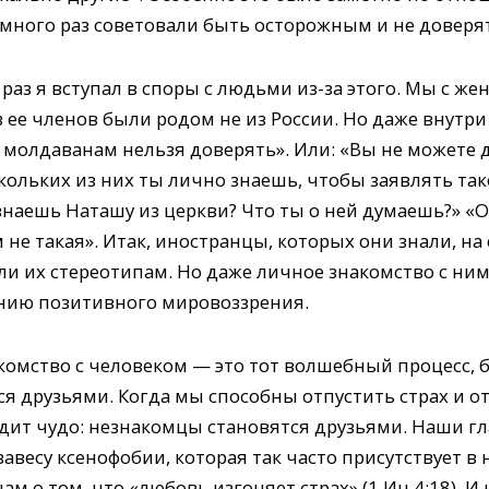
 много раз советовали быть осторожным и не доверя
 раз я вступал в споры с людьми из-за этого. Мы с ж
з ее членов были родом не из России. Но даже внутр
, молдаванам нельзя доверять». Или: «Вы не можете 
скольких из них ты лично знаешь, чтобы заявлять так
знаешь Наташу из церкви? Что ты о ней думаешь?» «О
 не такая». Итак, иностранцы, которых они знали, 
и их стереотипам. Но даже личное знакомство с ним
нию позитивного мировоззрения.
комство с человеком — это тот волшебный процесс, 
 друзьями. Когда мы способны отпустить страх и от
одит чудо: незнакомцы становятся друзьями. Наши г
завесу ксенофобии, которая так часто присутствует в
ам о том, что «любовь изгоняет страх» (1 Ин 4:18). И