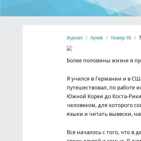
Журнал
/
Архив
/
Номер 90
/
Более половины жизни я пр
Я учился в Германии и в США
путешествовал, по работе и
Южной Кореи до Коста-Рики
человеком, для которого с
языки и читать вывески, 
Все началось с того, что в
своих друзей и семью. Я ду