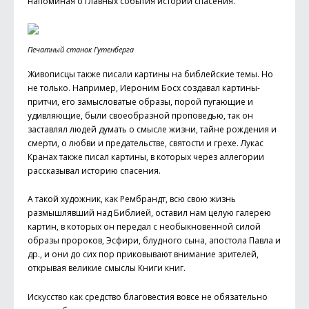
напоминая о главных события истории спасения.
Печатный станок Гутенберга
Живописцы также писали картины на библейские темы. Но
не только. Например, Иероним Босх создавал картины-
притчи, его замысловатые образы, порой пугающие и
удивляющие, были своеобразной проповедью, так он
заставлял людей думать о смысле жизни, тайне рождения и
смерти, о любви и предательстве, святости и грехе. Лукас
Кранах также писал картины, в которых через аллегории
рассказывал историю спасения.
А такой художник, как Рембрандт, всю свою жизнь
размышлявший над Библией, оставил нам целую галерею
картин, в которых он передал с необыкновенной силой
образы пророков, Эсфири, блудного сына, апостола Павла и
др., и они до сих пор приковывают внимание зрителей,
открывая великие смыслы Книги книг.
Искусство как средство благовестия вовсе не обязательно