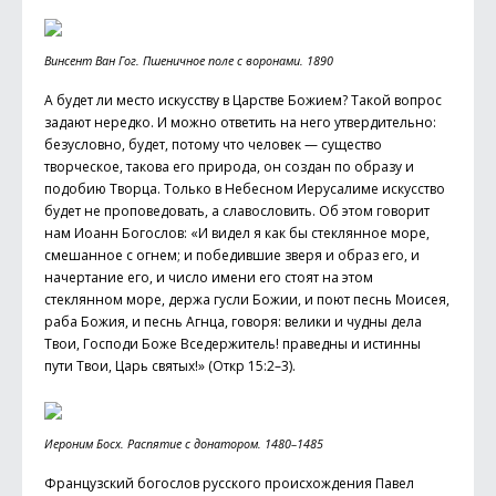
Винсент Ван Гог. Пшеничное поле с воронами. 1890
А будет ли место искусству в Царстве Божием? Такой вопрос
задают нередко. И можно ответить на него утвердительно:
безусловно, будет, потому что человек — существо
творческое, такова его природа, он создан по образу и
подобию Творца. Только в Небесном Иерусалиме искусство
будет не проповедовать, а славословить. Об этом говорит
нам Иоанн Богослов: «И видел я как бы стеклянное море,
смешанное с огнем; и победившие зверя и образ его, и
начертание его, и число имени его стоят на этом
стеклянном море, держа гусли Божии, и поют песнь Моисея,
раба Божия, и песнь Агн­ца, говоря: велики и чудны дела
Твои, Господи Боже Вседержитель! праведны и истинны
пути Твои, Царь святых!» (Откр 15:2–3).
Иероним Босх. Распятие с донатором. 1480–1485
Французский богослов русского происхождения Павел