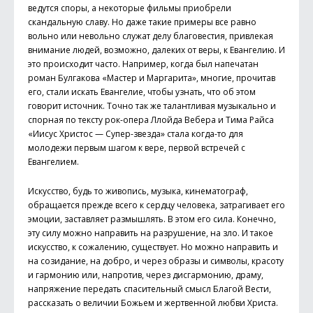
ведутся споры, а некоторые фильмы приобрели
скандальную славу. Но даже такие примеры все равно
вольно или невольно служат делу благовестия, привлекая
внимание людей, возможно, далеких от веры, к Евангелию. И
это происходит часто. Например, когда был напечатан
роман Булгакова «Мастер и Маргарита», многие, прочитав
его, стали искать Евангелие, чтобы узнать, что об этом
говорит источник. Точно так же талантливая музыкально и
спорная по тексту рок-­опера Ллойда Вебера и Тима Райса
«Иисус Христос — Супер-звезда» стала когда-то для
молодежи первым шагом к вере, первой встречей с
Евангелием.
Искусство, будь то живопись, музыка, кинематограф,
обращается прежде всего к сердцу человека, затрагивает его
эмоции, заставляет размышлять. В этом его сила. Конечно,
эту силу можно направить на разрушение, на зло. И такое
искусство, к сожалению, существует. Но можно направить и
на созидание, на добро, и через образы и символы, красоту
и гармонию или, напротив, через дисгармонию, драму,
напряжение передать спасительный смысл Благой Вести,
рассказать о величии Божьем и жертвенной любви Христа.