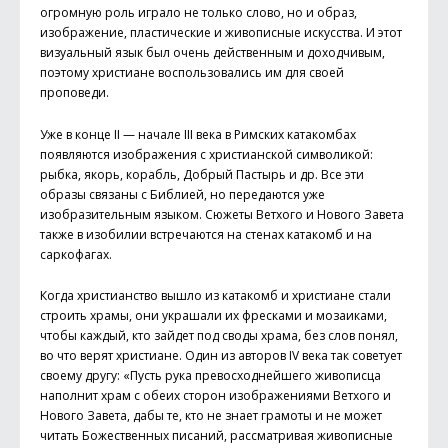
огромную роль играло не только слово, но и образ,
изображение, пластические и живописные искусства. И этот
визуальный язык был очень действенным и доходчивым,
поэтому христиане воспользовались им для своей
проповеди.
Уже в конце II — начале III века в Римских катакомбах
появляются изображения с христианской символикой:
рыбка, якорь, корабль, Добрый Пастырь и др. Все эти
образы связаны с Библией, но передаются уже
изобразительным языком. Сюжеты Ветхого и Нового Завета
также в изобилии встречаются на стенах катакомб и на
саркофагах.
Когда христианство вышло из катакомб и христиане стали
строить храмы, они украшали их фресками и мозаиками,
чтобы каждый, кто зайдет под своды храма, без слов понял,
во что верят христиане. Один из авторов IV века так советует
своему другу: «Пусть рука превосходнейшего живописца
наполнит храм с обеих сторон изображениями Ветхого и
Нового Завета, дабы те, кто не знает грамоты и не может
читать Божественных писаний, рассматривая живописные