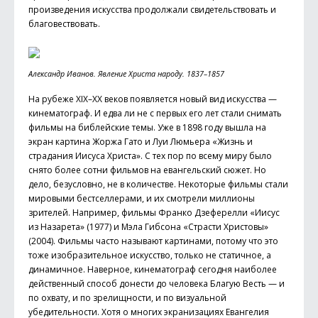
произведения искусства продолжали свидетельствовать и
благовествовать.
Александр Иванов. Явление Христа народу. 1837–1857
На рубеже XIX–ХХ веков появляется новый вид искусства —
кинематограф. И едва ли не с первых его лет стали снимать
фильмы на библейские темы. Уже в 1898 году вышла на
экран картина Жоржа Гато и Луи Люмьера «Жизнь и
страдания Иисуса Христа». С тех пор по всему миру было
снято более сотни фильмов на евангельский сюжет. Но
дело, безусловно, не в количестве. Некоторые фильмы стали
мировыми бестселлерами, и их смотрели миллионы
зрителей. Например, фильмы Франко Дзеферелли «Иисус
из Назарета» (1977) и Мэла Гибсона «Страсти Христовы»
(2004). Фильмы часто называют картинами, потому что это
тоже изобразительное искусство, только не статичное, а
динамичное. Наверное, кинематограф сегодня наиболее
действенный способ донести до человека Благую Весть — и
по охвату, и по зрелищности, и по визуальной
убедительности. Хотя о многих экранизациях Евангелия