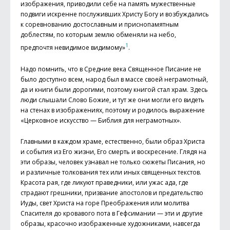
изображения, приводили себе на память мужественные
подвиги искренне послуживших Христу Богу и возбуждались
к соревнованию достославным и приснопамятным
доблестям, по которым землю обменяли на небо,
1
предпочтя невидимое видимому»
.
Надо помнить, что в Средние века Священное Писание не
было доступно всем, народ был в массе своей неграмотный,
да и книги были дорогими, поэтому книгой стал храм. Здесь
люди слышали Слово Божие, и тут же они могли его видеть
на стенах в изображениях, поэтому и родилось выражение
«Церковное искусство — Библия для неграмотных».
Главными в каждом храме, естественно, были образ Христа
и события из Его жизни, Его смерть и воскресение. Глядя на
эти образы, человек узнавал не только сюжеты Писания, но
и различные толкования тех или иных священных текстов.
Красота рая, где ликуют праведники, или ужас ада, где
страдают грешники, призвание апостолов и предательство
Иуды, свет Христа на горе Преображения или молитва
Спасителя до кровавого пота в Гефсимании — эти и другие
образы, красочно изображенные художниками, навсегда