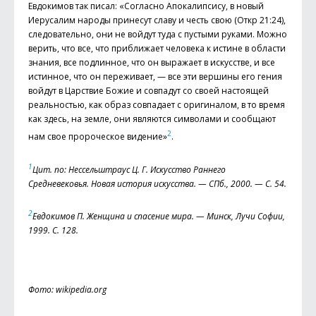
Евдокимов так писал: «Согласно Апокалипсису, в новый
Иерусалим народы принесут славу и честь свою (Откр 21:24),
следовательно, они не войдут туда с пустыми руками. Можно
верить, что все, что приближает человека к истине в области
знания, все подлинное, что он выражает в искусстве, и все
истинное, что он переживает, — все эти вершины его гения
войдут в Царствие Божие и совпадут со своей настоящей
реальностью, как образ совпадает с оригиналом, в то время
как здесь, на земле, они являются символами и сообщают
2
нам свое пророческое видение»
.
1
Цит. по: Нессельштраус Ц. Г. Искусство Раннего
Средневековья. Новая история искусства. — СПб., 2000. — С. 54.
2
Евдокимов П. Женщина и спасение мира. — Минск, Лучи Софии,
1999. С. 128.
Фото: wikipedia.org