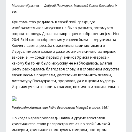
Мозаика «Христос — Добрый Пастырь». Мавзолей Галлы Плацидии. V
век
Христианство родилось в еврейской среде, где
изобразительное искусство не было развито, потому что
вторая заповедь Декалога запрещает изображения (см.: Исх
20:4–5). И хотя изображения у евреев были — херувимы на
Ковчеге завета, резьба с растительными мотивами в
Иерусалимском храме и даже росписи в синагогах первых
веков н. э., — среди первых учеников Христа интереса к
какому бы то ни было искусству не наблюдалось. Благая
Весть расходилась благодаря слову, а в словесном искусстве
евреи весьма пре­успели, достаточно вспомнить псалмы,
литературу Премудрости, пророков, да и в целом мудрецы
Израиля умели говорить красиво, поэтично и зажигательно.
Рембрандт Харменс ван Рейн. Евангелист Матфей и ангел. 1661
Но когда через проповедь Павла и других апостолов
христианство стало распространяться по всей Римской
империи, христиане столкнулись с миром, в котором