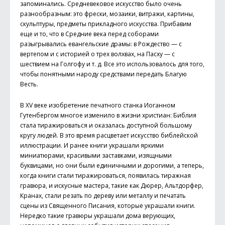
запоминались. Средневековое искусство было очень
разнообразным: это фрески, мозаики, витражи, картины,
скульптуры, предметы прикладного искусства. Прибавим
еще и то, что в Средние века перед соборами
разыгрывались евангельские драмы: в Рождество — с
вертепом и с историей о трех волхвах, на Пасху — с
шествием на Голгофу и т. д. Все это использовалось для того,
чтобы понятными народу средствами передать Благую
Весть.
В XV веке изобретение печатного станка Иоганном
Гутенбергом многое изменило в жизни христиан: Библия
стала тиражироваться и оказалась доступной большому
кругу людей. В это время расцветает искусство биб­лейской
иллюстрации. И ранее книги украшали яркими
миниатюрами, красивыми заставками, изящными
буквицами, но они были единичными и дорогими, а теперь,
когда книги стали тиражироваться, появилась тиражная
гравюра, и искусные мастера, такие как Дюрер, Альтдорфер,
Кранах, стали резать по дереву или металлу и печатать
сцены из Священного Писания, которые украшали книги.
Нередко такие гравюры украшали дома верующих,