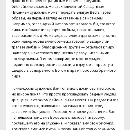
должно быть иллюстративным и прямо передавать
библейские сюжеты. Но вдохновленный Священным
Писанием художник может передать Благую Весть через
образы, на первый взгляд не связанные с Писанием.
Например, голландский натюрморт. Казалось бы, это всего
лишь изображение предметов быта, каких-то трапез,
«завтраков» и т. д. Но исследователями давно замечено, что
одни натюрморты аллегорически говорят о Евхаристии,
трапезе любви и благодарения, другие — отсылают к пиру
Валтасара, нечестивого пиршества с разрушительными
последствиями. В ином натюрморте можно увидеть
подлинно шекспировские страсти, а в другом — красоту и
щедрость сотворенного Богом мира и прообраз брачного
пира.
Голландский художник Ван Гог в молодости был пастором,
но вскоре понял, что просто проповедовать бедным людям,
да еще в шахтерском районе, он не может. Он раздал им все
свое имущество, жалование, заступался за них перед
властями и был уволен. Говорят, что после увольнения Ван
Гог пешком пришел в Брюссель к пастору Питерсону,
пославшему его на служение, и показал ему свои рисунки.
Тот сказал ему: иди рисуй, и тогда Ван Гог стал художником,