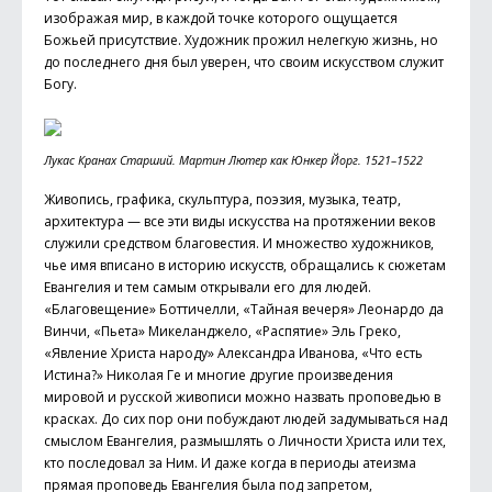
изображая мир, в каждой точке которого ощущается
Божьей присутствие. Художник прожил нелегкую жизнь, но
до последнего дня был уверен, что своим искусством служит
Богу.
Лукас Кранах Старший. Мартин Лютер как Юнкер Йорг. 1521–1522
Живопись, графика, скульптура, поэзия, музыка, театр,
архитектура — все эти виды искусства на протяжении веков
служили средством благовестия. И множество художников,
чье имя вписано в историю искусств, обращались к сюжетам
Евангелия и тем самым открывали его для людей.
«Благовещение» Боттичелли, «Тайная вечеря» Леонардо да
Винчи, «Пьета» Микеланджело, «Распятие» Эль Греко,
«Явление Христа народу» Александра Иванова, «Что есть
Истина?» Николая Ге и многие другие произведения
мировой и русской живописи можно назвать проповедью в
красках. До сих пор они побуждают людей задумываться над
смыслом Евангелия, размышлять о Личности Христа или тех,
кто последовал за Ним. И даже когда в периоды атеизма
прямая проповедь Евангелия была под запретом,