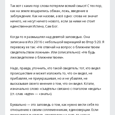
Так вот с каких пор слова потеряли всякий смысл! С тех пор,
как на земле воцарились обман, ложь, введение в
заблуждение. Как ни назови, а всё одно: слова не значат
ничего, не несут ничего нового, если за ними не стоит
единственная Истина, Сам Бог.
Когда-то я размышлял над девятой заповедью. Она
записана в Исх 20:16 с небольшой вариацией во Втор 5:20. Я
перевожу ее так: «Не отвечай на вопрос о ближнем твоем
свидетельством ложным». Или (описательно): «Не будь
лжесвидетелем о ближнем твоем».
Надо, правда, уточнить, кто такой свидетель: тот, кто видел
происшествие и может изложить то, что он видел, не
прибавляя, не приукрашивая, но и не убавляя, не
высказывая своего мнения о том, что он видел. Кстати,
изначально слово «съвѣдѣтель» связано с глаголом «ведать»
(ст.-слав. «вѣдѣти» — «знать»).
Буквально — это заповедь о том, как нужно вести себя по
отношению к своим соплеменникам, единоверцам. Если
приходится выступать свидетелем на суде, то нужно