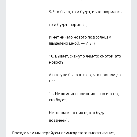
9. Что было, то и будет, и что творилось,
то и будет твориться,
И нет ничего нового под солнцем
(выделено мной. — И. Л.).
10. Бывает, скажут о чем-то: смотри, это
новость!
А оно уже было в веках, что прошли до
нас.
11. Не помнят о прежних — но и о тех,
кто будет,
Не вспомнят о них те, кто будут
1
позднее»
.
Прежде чем мы перейдем к смыслу этого высказывания,