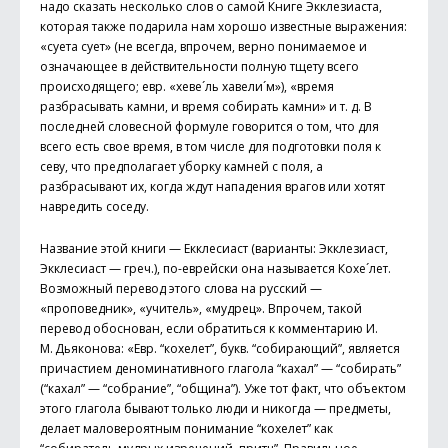
надо сказать несколько слов о самой Книге Экклезиаста,
которая также подарила нам хорошо известные выражения:
«суета сует» (не всегда, впрочем, верно понимаемое и
означающее в действительности полную тщету всего
происходящего; евр. «хеве´ль хавели´м»), «время
разбрасывать камни, и время собирать камни» и т. д. В
последней словесной формуле говорится о том, что для
всего есть свое время, в том числе для подготовки поля к
севу, что предполагает уборку камней с поля, а
разбрасывают их, когда ждут нападения врагов или хотят
навредить соседу.
Название этой книги — Екклесиаст (варианты: Экклезиаст,
Экклесиаст — греч.), по-еврейски она называется Кохе´лет.
Возможный перевод этого слова на русский —
«проповедник», «учитель», «мудрец». Впрочем, такой
перевод обоснован, если обратиться к комментарию И.
М. Дьяконова: «Евр. “кохелет”, букв. “собирающий”, является
причастием деноминативного глагола “кахал” — “собирать”
(“кахал” — “собрание”, “община”). Уже тот факт, что объектом
этого глагола бывают только люди и никогда — предметы,
делает маловероятным понимание “кохелет” как