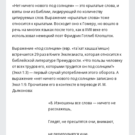
«Нет ничего нового под солнцем» — это крылатые слова, и
взяты они из Библии, лидирующей по количеству
цитируемых слов. Выражение «крылатые слова» тоже
относится к крылатым. Восходит оно к Гомеру, но вошло в
речь на многих языках после того, как в XVIII веке его
использовал немецкий поэт Фридрих Готлиб Клопшток.
Выражение «под солнцем» (евр. «та´хат хашша´меш»)
встречается 29 раз в Книге Экклезиаста, которая относится к
библейской литературе Премудрости. «Что пользы человеку
от всех трудов его, которыми трудится он под солнцем?»
(Эккл 1:3) — первый случай употребления этого оборота. А
выражение «нет ничего нового под солнцем» записано в
Эккл 1:9. Прочитаем его в контексте в переводе И. М.
Дьяконова:
«8. Изношены все слова — ничего не
расскажешь,
Глядят, не пресытятся очи, внимают,
не переполнятся уши.