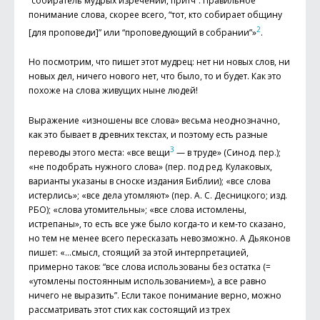
“собиратель мудрых изречений, притч”. Правильное
понимание слова, скорее всего, “тот, кто собирает общину
2
[для проповеди]” или “проповедующий в собрании”»
.
Но посмотрим, что пишет этот мудрец: нет ни новых слов, ни
новых дел, ничего нового нет, что было, то и будет. Как это
похоже на слова живущих ныне людей!
Выражение «изношены все слова» весьма неоднозначно,
как это бывает в древних текстах, и поэтому есть разные
3
переводы этого места: «все вещи
— в труде» (Синод. пер.);
«не подобрать нужного слова» (пер. под ред. Кулаковых,
варианты указаны в сноске издания Библии); «все слова
истерлись»; «все дела утомляют» (пер. А. С. Десницкого; изд.
РБО); «слова утомительны»; «все слова истомлены,
истрепаны», то есть все уже было когда-то и кем-то сказано,
но тем не менее всего пересказать невозможно. А Дьяконов
пишет: «…смысл, стоящий за этой интерпретацией,
примерно таков: “все слова использованы без остатка (=
«утомлены постоянным использованием»), а все равно
ничего не выразить”. Если такое понимание верно, можно
рассматривать этот стих как состоящий из трех