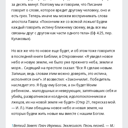
за десять минут. Поэтому мы и говорим, что Писание
говорит о слове, которое вредит другому человеку, оно и
есть грех. Теперь иначе мы можем воспринимать слова
апостола Павла: «Покончим же со всякой ложью! Будем
каждый говорить истину ближнему своему, ведь все мы
связаны друг с другом как части одного тела» (Еф 4:25, пер.
Кулаковых).
Но все же что-то новое еще будет, и об этом тоже говорится
в последней книге Библии, в Откровении: «Я увидел новое
небо и новую землю, не было уже прежнего неба, земли и
моря… Сидящий на престоле сказал: “Все Я сделаю новым.
Запиши, ведь словам этим можно доверять, это истина,
исполнятся они”». И возвестил: «Закончили!.. Победитель
наследует это. Я буду ему Богом, а он будет Моим
ребенком… малодушных и неверующих, запятнавших себя и
убийц, развратников и колдунов, идолопоклонников и
лжецов, их на новой земле не будет» (Откр 21, пересказ мой.
— И. Л.). Нам обещаны новое небо и новая земля, на
которых будем жить новые мы вместе с нашим Богом.
1
Ветхий Завет: Плач Иеремии. Экклесиаст. Песнь песней. — М.: