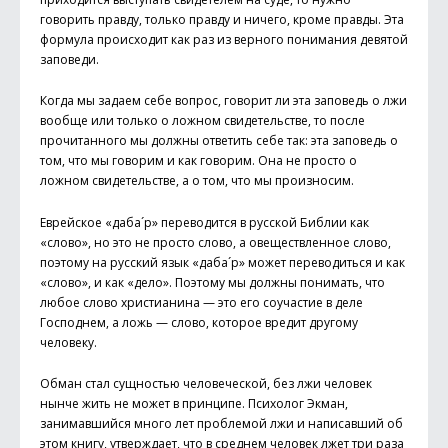
говорить правду, только правду и ничего, кроме правды. Эта
формула происходит как раз из верного понимания девятой
заповеди.
Когда мы задаем себе вопрос, говорит ли эта заповедь о лжи
вообще или только о ложном свидетельстве, то после
прочитанного мы должны ответить себе так: эта заповедь о
том, что мы говорим и как говорим. Она не просто о
ложном свидетельстве, а о том, что мы произносим.
Еврейское «даба´р» переводится в русской Библии как
«слово», но это не просто слово, а овеществленное слово,
поэтому на русский язык «даба´р» может переводиться и как
«слово», и как «дело». Поэтому мы должны понимать, что
любое слово христианина — это его соучастие в деле
Господнем, а ложь — слово, которое вредит другому
человеку.
Обман стал сущностью человеческой, без лжи человек
нынче жить не может в принципе. Психолог Экман,
занимавшийся много лет проблемой лжи и написавший об
этом книгу, утверждает, что в среднем человек лжет три раза