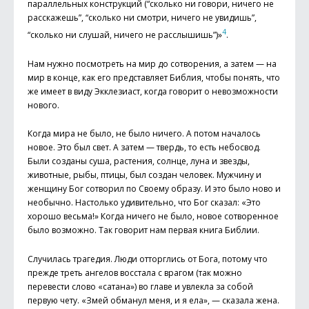
параллельных конструкций (“сколько ни говори, ничего не
расскажешь”, “сколько ни смотри, ничего не увидишь”,
4
“сколько ни слушай, ничего не расслышишь”)»
.
Нам нужно посмотреть на мир до сотворения, а затем — на
мир в конце, как его представляет Библия, чтобы понять, что
же имеет в виду Экклезиаст, когда говорит о невозможности
нового.
Когда мира не было, не было ничего. А потом началось
новое. Это был свет. А затем — твердь, то есть небосвод.
Были созданы суша, растения, солнце, луна и звезды,
животные, рыбы, птицы, был создан человек. Мужчину и
женщину Бог сотворил по Своему образу. И это было ново и
необычно. Настолько удивительно, что Бог сказал: «Это
хорошо весьма!» Когда ничего не было, новое сотворенное
было возможно. Так говорит нам первая книга Библии.
Случилась трагедия. Люди отторглись от Бога, потому что
прежде треть ангелов восстала с врагом (так можно
перевести слово «сатана») во главе и увлекла за собой
первую чету. «Змей обманул меня, и я ела», — сказала жена.