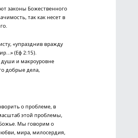
ают законы Божественного
чимость, так как несет в
го.
исту, «упразднив вражду
р…» (Еф 2:15).
й души и макроуровне
о доб­рые дела,
оворить о проблеме, в
масштаб этой проблемы,
 Божье. Мы говорим о
юбви, мира, милосердия,