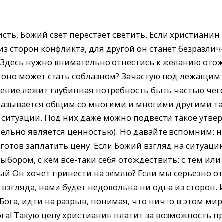
исть, Божий свет перестает светить. Если христиани
з сторон конфликта, для другой он станет безразличен
 Здесь нужно внимательно отнестись к желанию отож
у оно может стать соблазном? Зачастую под лежащим
ение лежит глубинная потребность быть частью чего-
оказывается общим со многими и многими другими 
 ситуации. Под них даже можно подвести такое утве
тельно является ценностью). Но давайте вспомним: 
н готов заплатить цену. Если Божий взгляд на ситуа
выбором, с кем все-таки себя отождествить: с тем 
ый Он хочет принести на землю? Если мы серьезно о
взгляда, нами будет недовольна ни одна из сторон.
ога, идти на разрыв, понимая, что ничто в этом мир
ога! Такую цену христианин платит за возможность 