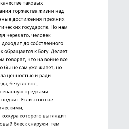
 качестве таковых
нания торжества жизни над
енные достижения прежних
ических государств. Но нам
я через это, человек
он доходит до собственного
к обращается к Богу. Делает
м говорят, что на войне все
 бы не сам уже живет, но
ала ценностью и ради
да, безусловно,
авоеванную предками
одвиг. Если этого не
ическими,
 кожура которого выглядит
овый блеск снаружи, тем