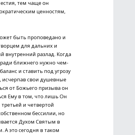
естия, тем чаще он
мократическим ценностям,
может быть проповедано и
творцем для дальних и
й внутренний разлад. Когда
а ради ближнего нужно чем-
аланс и ставить под угрозу
о, исчерпав свои душевные
чься от Божьего призыва он
ься Ему в том, что лишь Он
 третьей и четвертой
собственном бессилии, но
ывается Духом Святым в
 А это сегодня в таком