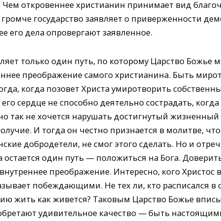
. Чем откровеннее христианин принимает вид благоч
ем громче государство заявляет о приверженности де
ее его дела опровергают заявленное.
яет только один путь, по которому Царство Божье 
реннее преображение самого христианина. Быть миро
огда, когда позовет Христа умиротворить собственны
а его сердце не способно деятельно сострадать, когд
но так не хочется нарушать достигнутый жизненный б
олучие. И тогда он честно признается в молитве, чт
ские добродетели, не смог этого сделать. Но и отре
да остается один путь — положиться на Бога. Доверит
внутреннее преображение. Интересно, кого Христос в
зывает побеждающими. Не тех ли, кто расписался в 
нию жить как живется? Таковым Царство Божье впис
 обретают удивительное качество — быть настоящими.