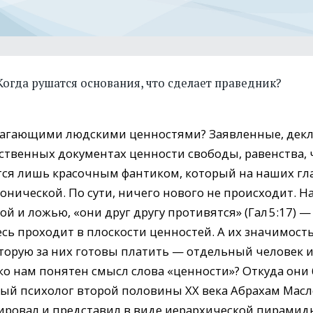
Когда рушатся основания, что сделает праведник?
а­­га­­ющими людскими ценно­стя­­­ми? Заявленные, д
твенных документах ценности свободы, равенства, 
тся лишь красочным фантиком, который на наших гла
онической. По сути, ничего нового не происходит. 
 и ложью, «они друг другу противятся» (Гал 5:17) — с
есь проходит в плоскости ценностей. А их значимость
оторую за них готовы платить — отдельный человек 
ко нам понятен смысл слова «ценности»? Откуда они
ый психолог второй половины ХХ века Абрахам Масл
зировал и представил в виде иерархической пирамид