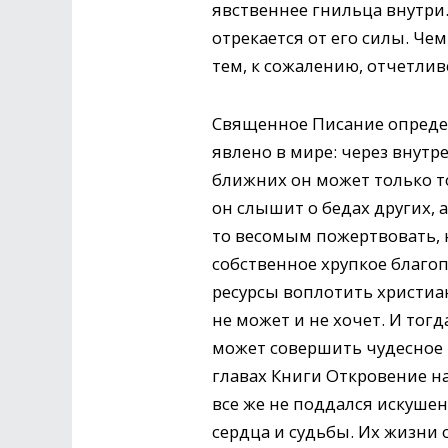
явственнее гнильца внутри
отрекается от его силы. Ч
тем, к сожалению, отчетлив
Священное Писание определ
явлено в мире: через внут
ближних он может только т
он слышит о бедах других, 
то весомым пожертвовать, 
собственное хрупкое благоп
ресурсы воплотить христиан
не может и не хочет. И тог
может совершить чудесное 
главах Книги Откровение на
все же не поддался искуше
сердца и судьбы. Их жизни