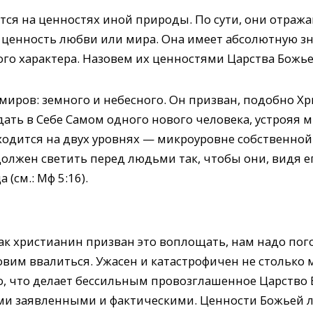
тся на ценностях иной природы. По сути, они отраж
ценность любви или мира. Она имеет абсолютную зна
го характера. Назовем их ценностями Царства Божье
иров: земного и небесного. Он призван, подобно Хр
дать в Себе Самом одного нового человека, устрояя ми
ходится на двух уровнях — микроуровне собственно
должен светить перед людьми так, чтобы они, видя ег
(см.: Мф 5:16).
ак христианин призван это воплощать, нам надо пог
вим ввалиться. Ужасен и катастрофичен не столько 
 то, что делает бессильным провозглашенное Царство
и заявленными и фактическими. Ценности Божьей л