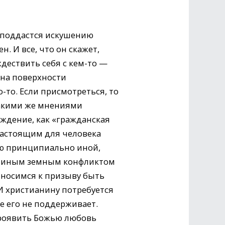
н поддастся искушению
. И все, что он скажет,
дествить себя с кем-то —
 на поверхности
то. Если присмотреться, то
такими же мнениями
рждение, как «гражданская
настоящим для человека
цию принципиально иной,
или иным земным конфликтом
тносимся к призыву быть
 И христианину потребуется
е его не поддерживает.
проявить Божью любовь