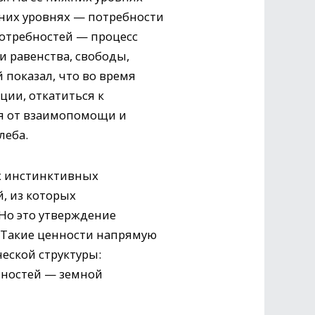
дних уровнях — потребности
потребностей — процесс
и равенства, свободы,
 показал, что во время
ции, откатиться к
ся от взаимопомощи и
леба.
ых инстинктивных
, из которых
 Но это утверждение
 Такие ценности напрямую
еской структуры:
нностей — земной