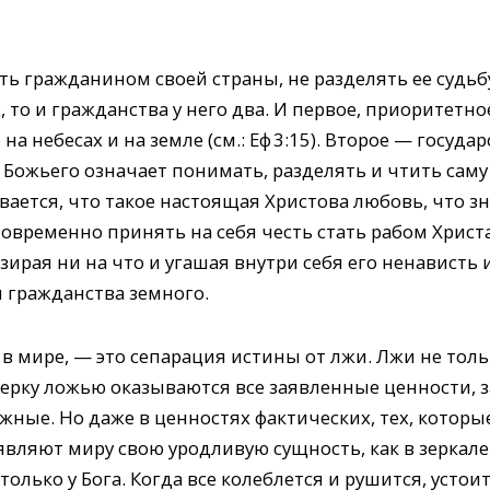
ь гражданином своей страны, не разделять ее судьбу
 то и гражданства у него два. И первое, приоритетное
на небесах и на земле (см.: Еф 3:15). Второе — госуда
Божьего означает понимать, разделять и чтить сам
вается, что такое настоящая Христова любовь, что з
овременно принять на себя честь стать рабом Христа
ирая ни на что и угашая внутри себя его ненависть и
 гражданства земного.
 в мире, — это сепарация истины от лжи. Лжи не толь
верку ложью оказываются все заявленные ценности, з
ные. Но даже в ценностях фактических, тех, которы
являют миру свою уродливую сущность, как в зеркал
олько у Бога. Когда все колеб­лется и рушится, устои