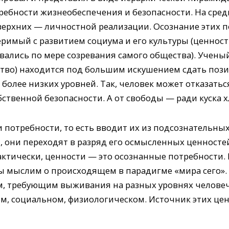
ребности жизне­обеспечения и безопасности. На сре
верхних — личностной реализации. Осознание этих 
римый с развитием социума и его культуры (ценност
ались по мере созревания самого общества). Ученый
ство) находится под большим искушением сдать пози
более низких уровней. Так, человек может отказать
ственной безопасности. А от свободы — ради куска х
и потребности, то есть вводит их из подсознательн
, они переходят в разряд его осмысленных ценностей
актически, ценности — это осознанные потребности.
ы мыслим о происходящем в парадигме «мира сего».
, требующим выживания на разных уровнях человеч
, социальном, физиологическом. Источник этих це