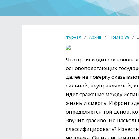
Журнал
/
Архив
/
Номер 88
/
Что происходит с основопо­л
основополагающих государс
далее на поверку оказываю
сильной, неуправляемой, хт
идет сражение между истиной
жизнь и смерть. И фронт зд
определяется той ценой, к
Звучит красиво. Но насколь
классифицировать? Известн
человека. Он их системати