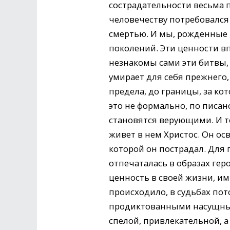
сострадательности весьма п
человечеству потребовался
смертью. И мы, рожденные
поколений. Эти ценности в
незнакомы сами эти битвы, 
умирает для себя прежнего,
предела, до границы, за ко
это не формально, по писан
становятся верующими. И то
живет в нем Христос. Он ос
которой он пострадал. Для 
отпечаталась в образах ге
ценность в своей жизни, и
происходило, в судьбах по
продиктованными насущным
спелой, привлекательной, 