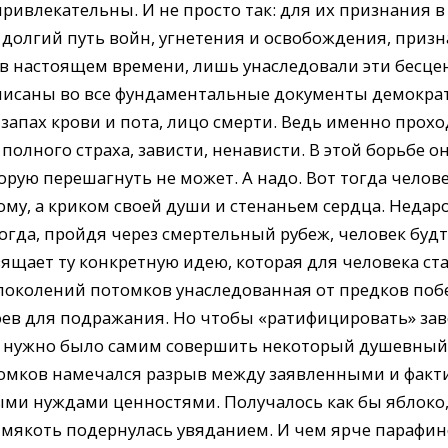
ривлекательны. И не просто так: для их признания в
 долгий путь войн, угнетения и освобождения, приз
 в настоящем времени, лишь унаследовали эти бесц
писаны во все фундаментальные документы демократ
запах крови и пота, лицо смерти. Ведь именно проход
 полного страха, зависти, ненависти. В этой борьбе 
торую перешагнуть не может. А надо. Вот тогда челове
ому, а криком своей души и стенаньем сердца. Недаро
гда, пройдя через смертельный рубеж, человек будто
вящает ту конкретную идею, которая для человека ст
поколений потомков унаследованная от предков побе
роев для подражания. Но чтобы «ратифицировать» з
м нужно было самим совершить некоторый душевный п
томков намечался разрыв между заявленными и факт
и нуждами ценностями. Получалось как бы яблоко,
а мякоть подернулась увяданием. И чем ярче парафин