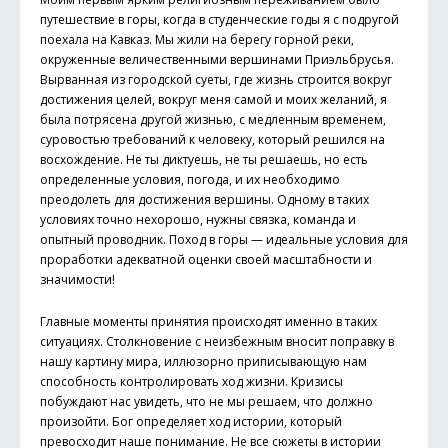
путешествие в горы, когда в студенческие годы я с подругой
поехала на Кавказ. Мы жили на берегу горной реки,
окруженные величественными вершинами Приэльбрусья.
Вырванная из городской суеты, где жизнь строится вокруг
достижения целей, вокруг меня самой и моих желаний, я
была потрясена другой жизнью, с медленным временем,
суровостью требований к человеку, который решился на
восхождение. Не ты диктуешь, не ты решаешь, но есть
определенные условия, погода, и их необходимо
преодолеть для достижения вершины. Одному в таких
условиях точно нехорошо, нужны связка, команда и
опытный проводник. Поход в горы — идеальные условия для
проработки адекватной оценки своей масштабности и
значимости!
Главные моменты принятия происходят именно в таких
ситуациях. Столкновение с неизбежным вносит поправку в
нашу картину мира, иллюзорно приписывающую нам
способность контролировать ход жизни. Кризисы
побуждают нас увидеть, что не мы решаем, что должно
произойти. Бог определяет ход истории, который
превосходит наше понимание. Не все сюжеты в истории