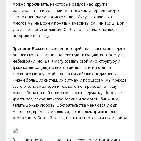
можно просчитать, некоторые радуют нас, другие
разбивают наши иллюзии; мы находим и теряем, редко
верно оцениваем происходящее. Иисус сожалел, что
многое мы не можем понять и вместить (см.: Ин 16:12). Бог
управляет происходящим. Он был от начала и приведет
историю к ее концу.
Принятие Божьего суверенного действия в истории ведет к
оценке своего влияния на текущую ситуацию, которое, увы,
небезгранично. Да, я могу создать свой мир, структуру и
даже корпорацию, но все это лишь частичка общего
сложного мироустройства. Наши действия подчинены
жизни больших систем, их ритмам и процессам. Мы прежде
всего отвечаем за себя и тех, кого Бог приводит в нашу
жизнь. Зона нашей ответственности — делать добро и не
делать зла, сохранять свое сердце и помогать ближним,
являть Божью любовь. Обстоятельства меняются, люди
меняются, времена меняются, но человек призван быть
отражением Божьей славы, быть на стороне жизни и добра.
Здесь невозможно не сказать о греховности, потому что