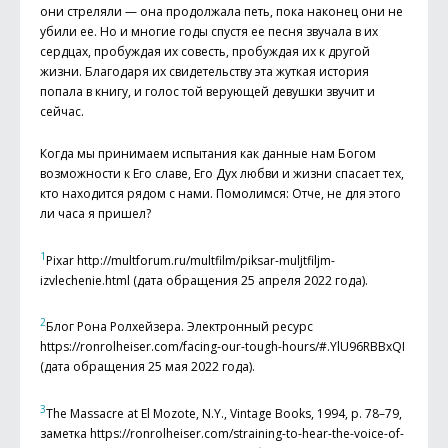
они стреляли — она продолжала петь, пока наконец они не
убили ее. Но и многие годы спустя ее песня звучала в их
сердцах, пробуждая их совесть, пробуждая их к другой
жизни. Благодаря их свидетельству эта жуткая история
попала в книгу, и голос той верующей девушки звучит и
сейчас.
Когда мы принимаем испытания как данные нам Богом
возможности к Его славе, Его Дух любви и жизни спасает тех,
кто находится рядом с нами. Помолимся: Отче, не для этого
ли часа я пришел?
1
Pixar http://multforum.ru/multfilm/piksar-muljtfiljm-
izvlechenie.html (дата обращения 25 апреля 2022 года).
2
Блог Рона Ролхейзера. Электронный ресурс
https://ronrolheiser.com/facing-our-tough-hours/#.YlU96RBBxQI
(дата обращения 25 мая 2022 года).
3
The Massacre at El Mozote, N.Y., Vintage Books, 1994, p. 78–79,
заметка https://ronrolheiser.com/straining-to-hear-the-voice-of-