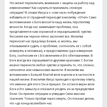
Что может переключить внимание с защиты на работу над
изменениями? Как научиться принимать сложную
ситуацию? В словах Иисуса о «сем часе» побуждение
избавиться от страданий переходит в молитву: «Отче!» Само
воспоминание о Боге вносит в нашу жизнь перспективу
вечности. Когда нас захватывает проблема, она
представляется нам огромной и неразрешимой, чувство
бессилия как черное пятно заслоняет все. Молитва
переносит нас пред лицо Божие, и, молясь, мы
отказываемся судить о проблеме, соотносить ее с собой
(измерять в человеках), а предоставляем суд и измерение
Богу, соотносим ее с Его величием и Его обетованиями. В
Боге всегда все окрашивается другими красками. С Богом
можно перенести любое чувство и принять то, что сложно,
непонятно или невыносимо вынести. В молитве мы
вспоминаем о Божьей благой воле в целом и в частности в
нашей жизни. В молитве Иисус приходит к кроткому ответу,
что именно для этого Он и пришел. Он остался верен воле
Бога и Его замыслу и отказался уходить из-за предчувствия
боли. Он принял ситуацию и утвердил Свою миссию
спасения. Только пройдя через смерть, Он показал делом,
что «до конца возлюбил» нас.