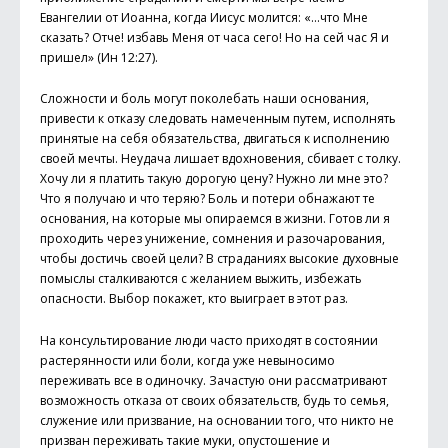
Евангелии от Иоанна, когда Иисус молится: «...что Мне
сказать? Отче! избавь Меня от часа сего! Но на сей час Я и
пришел» (Ин 12:27).
Сложности и боль могут поколебать наши основания,
привести к отказу следовать намеченным путем, исполнять
принятые на себя обязательства, двигаться к исполнению
своей мечты. Неудача лишает вдохновения, сбивает с толку.
Хочу ли я платить такую дорогую цену? Нужно ли мне это?
Что я получаю и что теряю? Боль и потери обнажают те
основания, на которые мы опираемся в жизни. Готов ли я
проходить через унижение, сомнения и разочарования,
чтобы достичь своей цели? В страданиях высокие духовные
помыслы сталкиваются с желанием выжить, избежать
опасности. Выбор покажет, кто выиграет в этот раз.
На консультирование люди часто приходят в состоянии
растерянности или боли, когда уже невыносимо
переживать все в одиночку. Зачастую они рассматривают
возможность отказа от своих обязательств, будь то семья,
служение или призвание, на основании того, что никто не
призван переживать такие муки, опустошение и