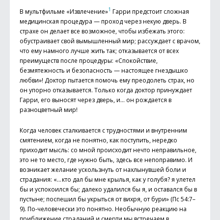
1
В мультфильме «Извлечение»
Гарри предстоит сложная
медицинская процедура — проход через некую дверь. В
страхе он делает все возможное, чтобы избежать этого:
обустраивает свой вымышленный мир; рассуждает с врачом,
что ему намного лучше жить так; отказывается от всех
преимуществ после процедуры: «Спокойствие,
безмятежность и безопасность — настоящее гнездышко
любви»! Доктор пытается помочь ему преодолеть страх, но
он упорно отказывается. Только когда доктор принуждает
Гарри, его выносят через дверь, и… он рождается в
разноцветный мир!
Когда человек сталкивается с трудностями и внутренним
смятением, когда не понятно, как поступить, нередко
приходит мысль: со мной происходит нечто неправильное,
это не то место, где нужно быть, здесь все непоправимо. И
возникает желание ускользнуть от нахлынувшей боли и
страдания: «... кто дал бы мне крылья, как у голубя? я улетел
бы и успокоился бы; далеко удалился бы я, и оставался бы в
пустыне; поспешил бы укрыться от вихря, от бури» (Пс 54:7–
9). По-человечески это понятно. Необычную реакцию на
приближение страданий и смерти мы встречаем в