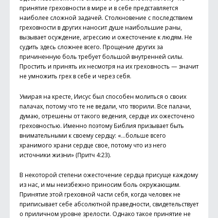
принятие греховности в мире и в себе представляется
наиболее сложной задачей. Столкновение с последствием
греховности в других наносит душе наибольшие раны,
вызывает осуждение, агрессию и ожесточение к людям. Не
судить здесь сложнее всего. Прощение других за
причиненную боль требует большой внутренней силы.
Простить и принять их несмотря на их греховность — значит
не умножить грех в себе и через себя.
Умирая на кресте, Иисус был способен молиться о своих
палачах, потому что те не ведали, что творили. Все палачи,
думаю, отрешены от такого ведения, сердце их ожесточено
греховностью. Именно поэтому Библия призывает быть
внимательными к своему сердцу: «…больше всего
хранимого храни сердце свое, потому что из него
источники жизни» (Притч 4:23).
В некоторой степени ожесточение сердца присуще каждому
из нас, и мы неизбежно приносим боль окружающим.
Принятие этой греховной части себя, когда человек не
приписывает себе абсолютной праведности, свидетельствует
о приличном уровне зрелости. Однако такое принятие не