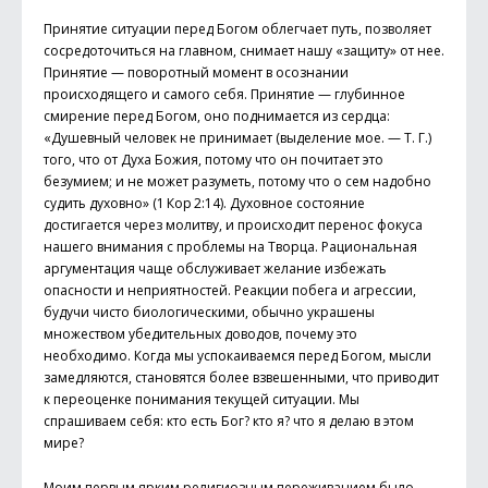
Принятие ситуации перед Богом облегчает путь, позволяет
сосредоточиться на главном, снимает нашу «защиту» от нее.
Принятие — поворотный момент в осознании
происходящего и самого себя. Принятие — глубинное
смирение перед Богом, оно поднимается из сердца:
«Душевный человек не принимает (выделение мое. — Т. Г.)
того, что от Духа Божия, потому что он почитает это
безумием; и не может разуметь, потому что о сем надобно
судить духовно» (1 Кор 2:14). Духовное состояние
достигается через молитву, и происходит перенос фокуса
нашего внимания с проблемы на Творца. Рациональная
аргументация чаще обслуживает желание избежать
опасности и неприятностей. Реакции побега и агрессии,
будучи чисто биологическими, обычно украшены
множеством убедительных доводов, почему это
необходимо. Когда мы успокаиваемся перед Богом, мысли
замедляются, становятся более взвешенными, что приводит
к переоценке понимания текущей ситуации. Мы
спрашиваем себя: кто есть Бог? кто я? что я делаю в этом
мире?
Моим первым ярким религиозным переживанием было