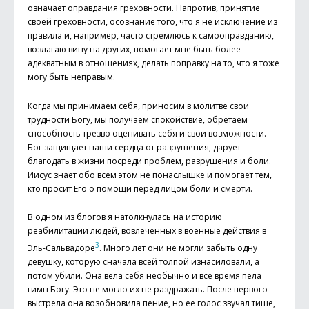
означает оправдания греховности. Напротив, принятие
своей греховности, осознание того, что я не исключение из
правила и, например, часто стремлюсь к самооправданию,
возлагаю вину на других, помогает мне быть более
адекватным в отношениях, делать поправку на то, что я тоже
могу быть неправым.
Когда мы принимаем себя, приносим в молитве свои
трудности Богу, мы получаем спокойствие, обретаем
способность трезво оценивать себя и свои возможности.
Бог защищает наши сердца от разрушения, дарует
благодать в жизни посреди проблем, разрушения и боли.
Иисус знает обо всем этом не понаслышке и помогает тем,
кто просит Его о помощи перед лицом боли и смерти.
В одном из блогов я натолкнулась на историю
реабилитации людей, вовлеченных в военные действия в
3
Эль-Сальвадоре
. Много лет они не могли забыть одну
девушку, которую сначала всей толпой изнасиловали, а
потом убили. Она вела себя необычно и все время пела
гимн Богу. Это не могло их не раздражать. После первого
выстрела она возобновила пение, но ее голос звучал тише,