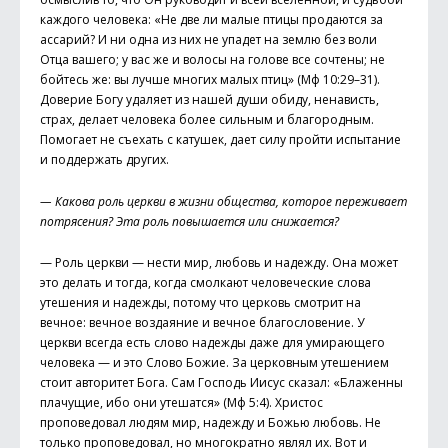
каждого человека: «Не две ли малые птицы продаются за
ассарий? И ни одна из них не упадет на землю без воли
Отца вашего; у вас же и волосы на голове все сочтены; не
бойтесь же: вы лучше многих малых птиц» (Мф 10:29–31).
Доверие Богу удаляет из нашей души обиду, ненависть,
страх, делает человека более сильным и благородным.
Помогает не съехать с катушек, дает силу пройти испытание
и поддержать других.
— Какова роль церкви в жизни общества, которое переживает
потрясения? Эта роль повышается или снижается?
— Роль церкви — нести мир, любовь и надежду. Она может
это делать и тогда, когда смолкают человеческие слова
утешения и надежды, потому что церковь смотрит на
вечное: вечное воздаяние и вечное благословение. У
церкви всегда есть слово надежды даже для умирающего
человека — и это Слово Божие. За церковным утешением
стоит авторитет Бога. Сам Господь Иисус сказал: «Блаженны
плачущие, ибо они утешатся» (Мф 5:4). Христос
проповедовал людям мир, надежду и Божью любовь. Не
только проповедовал, но многократно являл их. Вот и