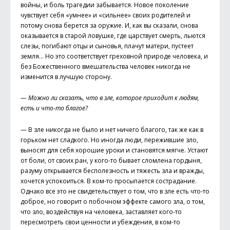
войны, и боль трагедии забывается. Новое поколение
чувствует себя «умнее» и «сильнее» своих родителей и
потому снова берется за оружие. И, как вы сказали, снова
оказывается в старой ловушке, где царствует смерть, льются
слезы, погибают отцы и сыновья, плачут матери, пустеет
земля… Но это соответствует греховной природе человека, и
без Божественного вмешательства человек никогда не
изменится в лучшую сторону.
— Можно ли сказать, что в зле, которое приходит к людям,
есть и что-то благое?
— В зле никогда не было и нет ничего благого, так же как в
горьком нет сладкого. Но иногда люди, пережившие зло,
выносят для себя хорошие уроки и становятся мягче. Устают
от боли, от своих ран, у кого-то бывает сломлена гордыня,
разуму открывается бесполезность и тяжесть зла и вражды,
хочется успокоиться. В ком-то просыпается сострадание.
Однако все это не свидетельствует о том, что в зле есть что-то
доброе, но говорит о побочном эффекте самого зла, о том,
что зло, воздействуя на человека, заставляет кого-то
пересмотреть свои ценности и убеждения, в ком-то