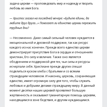
задача церкви — проповедовать мир и надежду и творить
любовь во имя Бога.
— Христос сказал на последней вечере: «Будьте едины, да
любите друг друга…» Помогает ли единство церкви пережить
трудные дни?
— Несомненно. Даже самый сильный человек нуждается в
эмоциональной и духовной поддержке, так как ресурс
каждого из нас конечен. Прежде всего единство церкви
демонстрирует присутствие Бога в сердцах и отношениях
христиан, Его силу и величие. Также оно является
ободрением и поддержкой для тех, чьи силы и ресурсы
исчерпали себя. Христиане прежде других спешат
поделиться куском хлеба с братьями и со всяким
страждущим человеком. И наконец, церковь, сохраняющая
единство, имеет огромную силу для того, чтобы служить
любовью и добрыми делами страждущему миру. В данный
момент десятки наших церквей проявляют большую
жертвенность и оказывают гуманитарную помощь церквям,
находящимся в зоне бедствия, и другим нуждающимся.