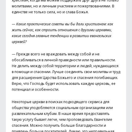
христиан, когда мы можем поддержать друг друга не только
молитвами, но и личным участием и пожертвованиями. В
единстве не только сила, но и слава Божья.
— Какие практические советы вы бы дали христианам: как
жить сейчас, как строить отношения с другими церквями,
какие сегодня главные тенденции в развитии евангельских
церквей?
— Прежде всего не враждовать между собой и не
обосабливаться в личной праведности или правильности.
Не делить между собой территории и людей, нуждающихся
в помощи и спасении. Лучше соединять свои молитвы и труд
для расширения Царства Божьего и спасения погибающих.
Верю, что Господь будет использовать каждую церковь, ее
потенциал и особенности.
Некоторые церкви в поисках подходящего сервиса для
общества уподобляются социальным организациям или
развлекательным клубам. В наше время предоставлять
такую услугу бывает легче, чем проповедовать Евангелие
спасения. Можно получить больше благодарности и
привлечь больше посетителей. Думаю, это неправильная