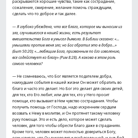
раскрываются хорошие чувства, такие как сострадание,
сожаление, смирение, желание помочь страждущим,
сделать что-то доброе и так далее.
— Я глубоко убеждена, что все благо, которое мы выносим из
зла, случившегося в нашей жизни, есть результат
вмешательства Бога в умысел дьявола. В Библии сказано: «…
умышляли против меня зло; но Бог обратил это в доб­ро...»
(Быт 50:20); «...любящим Бога, призванным по Его изволению,
все содействует ко благу» (Рим 8:28). А какова в этом роль
самого человека?
— Не сомневаюсь, что Бог является подателем добра,
наихудшие события в нашей жизни Он может обратить во
благо и часто это делает. Но Бог это делает для своих детей,
для тех, кто Его любит, или для тех, кто у Него просит
помощи, кто вызывает в Нем чувство сострадания. Чтобы
получить помощь от Господа, надо искренним сердцем
воззвать к Нему в молитве, и Он протянет такому человеку
руку помощи. Это и есть дело, которое может сделать
человек, для того чтобы обрести благо даже в страданиях.
Кроме того, человек может полностью довериться Богу,
осмыслив то, что Он руководит и всей вселенной, и судьбой