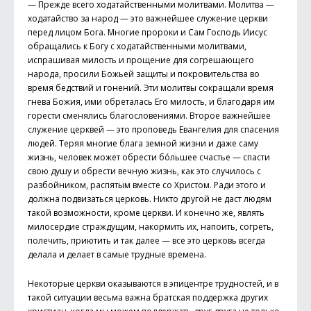
— Прежде всего ходатайственными молитвами. Молитва —
ходатайство за народ — это важнейшее служение церкви
перед лицом Бога. Многие пророки и Сам Господь Иисус
обращались к Богу с ходатайственными молитвами,
испрашивая милость и прощение для согрешающего
народа, просили Божьей защиты и покровительства во
время бедствий и гонений. Эти молитвы сокращали время
гнева Божия, ими обреталась Его милость, и благодаря им
горести сменялись благословениями. Второе важнейшее
служение церквей — это проповедь Евангелия для спасения
людей. Теряя многие блага земной жизни и даже саму
жизнь, человек может обрести бóльшее счастье — спасти
свою душу и обрести вечную жизнь, как это случилось с
разбойником, распятым вместе со Христом. Ради этого и
должна подвизаться церковь. Никто другой не даст людям
такой возможности, кроме церкви. И конечно же, являть
милосердие страждущим, накормить их, напоить, согреть,
полечить, приютить и так далее — все это церковь всегда
делала и делает в самые трудные времена.
Некоторые церкви оказываются в эпицентре трудностей, и в
такой ситуации весьма важна братская поддержка других