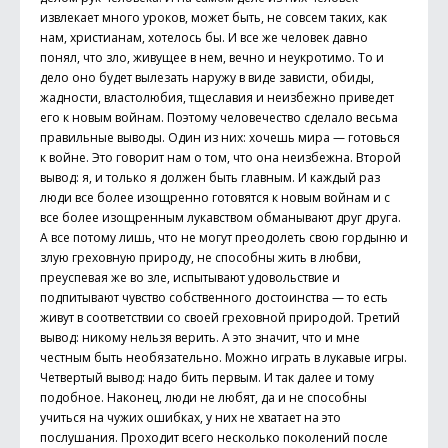
извлекает много уроков, может быть, не совсем таких, как
нам, христианам, хотелось бы. И все же человек давно
понял, что зло, живущее в нем, вечно и неукротимо. То и
дело оно будет вылезать наружу в виде зависти, обиды,
жадности, властолюбия, тщеславия и неизбежно приведет
его к новым войнам. Поэтому человечество сделало весьма
правильные выводы. Один из них: хочешь мира — готовься
к войне. Это говорит нам о том, что она неизбежна. Второй
вывод: я, и только я должен быть главным. И каждый раз
люди все более изощренно готовятся к новым войнам и с
все более изощренным лукавством обманывают друг друга.
А все потому лишь, что не могут преодолеть свою гордыню и
злую греховную природу, не способны жить в любви,
преуспевая же во зле, испытывают удовольствие и
подпитывают чувство собственного достоинства — то есть
живут в соответствии со своей греховной природой. Третий
вывод: никому нельзя верить. А это значит, что и мне
честным быть необязательно. Можно играть в лукавые игры.
Четвертый вывод: надо бить первым. И так далее и тому
подобное. Наконец, люди не любят, да и не способны
учиться на чужих ошибках, у них не хватает на это
послушания. Проходит всего несколько поколений после