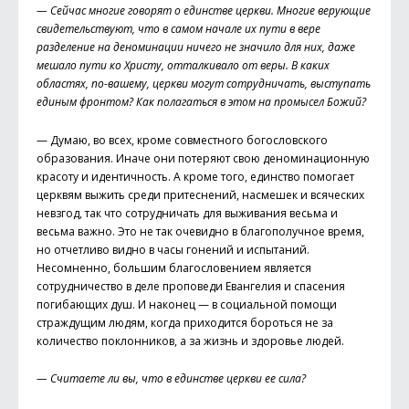
— Сейчас многие говорят о единстве церкви. Многие верующие
свидетельствуют, что в самом начале их пути в вере
разделение на деноминации ничего не значило для них, даже
мешало пути ко Христу, отталкивало от веры. В каких
областях, по-вашему, церкви могут сотрудничать, выступать
единым фронтом? Как полагаться в этом на промысел Божий?
— Думаю, во всех, кроме совместного богословского
образования. Иначе они потеряют свою деноминационную
красоту и идентичность. А кроме того, единство помогает
церквям выжить среди притеснений, насмешек и всяческих
невзгод, так что сотрудничать для выживания весьма и
весьма важно. Это не так очевидно в благополучное время,
но отчетливо видно в часы гонений и испытаний.
Несомненно, большим благословением является
сотрудничество в деле проповеди Евангелия и спасения
погибающих душ. И наконец — в социальной помощи
страждущим людям, когда приходится бороться не за
количество поклонников, а за жизнь и здоровье людей.
— Считаете ли вы, что в единстве церкви ее сила?