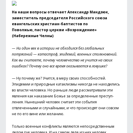
На наши вопросы отвечает Александр Мандзюк,
заместитель председателя Российского союза
евангельских христиан-баптистов по
Поволжью, пастор церкви «Возрождение»
(Набережные Челны)
— Ни один век в истории не обходился без глобальных
потрясений — катастроф, эпидемий, военных столк­новений.
Как вы считаете, почему человечество не учится на своих
ошибках? Почему оно все время оказывается в ловушке?
— Ну почему же? Учится, в меру своих способностей.
Эпидемии и природные катаклизмы никогда не находились
во власти человека. Но раньше люди рассматривали эти
явления как наказание Божье за определенные преступ­
ления. Нынешний человек считает эти события
отвлеченными и случайными, и что происходят они совсем
не по его вине или желанию.
Только военные конфликты являются непосредственным
делом рук человека. И на самом деле из них человек