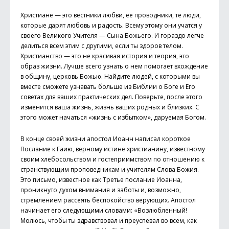
Христиане — это вестники любви, ее проводники, те люди,
которые дарят любовь и радость. Всему этому они учатся у
своего Великого Учителя — Сына Божьего. И гораздо легче
делиться всем этим с другими, если ты здоров телом.
Христианство — это не красивая история и теория, это
образ жизни. Лучше всего узнать о нем помогает вхождение
в общину, церковь Божью. Найдите людей, с которыми вы
вместе сможете узнавать больше из Библии о Боге и Его
советах для ваших практических дел. Поверьте, после этого
изменится ваша жизнь, жизнь ваших родных и близких. С
этого может начаться «жизнь с избытком», даруемая Богом.
В конце своей жизни апостол Иоанн написал короткое
Послание к Гаию, верному истине христианину, известному
своим хлебосольством и гостеприимством по отношению к
странствующим проповедникам и учителям Слова Божия.
Это письмо, известное как Третье послание Иоанна,
проникнуто духом внимания и заботы и, возможно,
стремлением рассеять беспокойство верующих. Апостол
начинает его следующими словами: «Возлюбленный!
Молюсь, чтобы ты здравствовал и преуспевал во всем, как