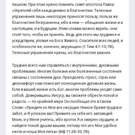
пешком. При этом нужно помнить совет апостола Павла:
«Укрепляй себя каждодневно в благочестии. Телесные
упражнения лишь некоторую приносят пользу, польза же
благочестия безгранична, ибо в нем — обещание жизни и в
настоящем, и в будущем. Этим словам можно верить: они
стоят того, чтобы их принять. Ведь для этого мы трудимся и
усердствуем, уповая на Бога Живого, Спасителя всех людей, в
особенности же, конечно, верующих» (1 Тим 4:7–10, ПК).
Телесные упражнения нужны, но благочестие важнее.
Труднее всего нам справляться с внутренними, духовными
проблемами. Многие болезни или болезненные состояния
связаны с состоянием духа. Преодолеть стресс, страх или
дискомфорт нам помогает полноценная духовная жизнь.
Если в вашей жизни есть Бог, многие проблемы уходят сами
собой. Доверившись Иисусу, вы сможете обрести покой и
радость — по крайней мере Он пообещал это в Своем
Слове: «Придите ко Мне все несущие тяжкое бремя трудов и
забот, и Я успокою вас! Примите на себя иго заповедей
Моих, и у Меня учитесь, ибо кроток Я и смирен сердцем, и
найдете покой душам вашим, потому что иго Мое удобно
нести и ноша Моя легка» (Мф 11:28–30, ПК).