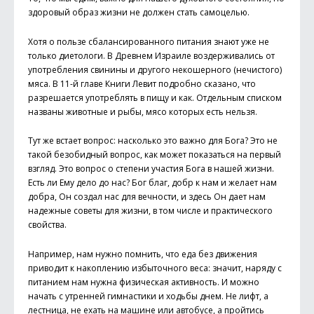
здоровый образ жизни не должен стать самоцелью.
Хотя о пользе сбалансированного питания знают уже не
только диетологи. В Древнем Израиле воздерживались от
употребления свинины и другого некошерного (нечистого)
мяса. В 11-й главе Книги Левит подробно сказано, что
разрешается употреблять в пищу и как. Отдельным списком
названы животные и рыбы, мясо которых есть нельзя.
Тут же встает вопрос: насколько это важно для Бога? Это не
такой безобидный вопрос, как может показаться на первый
взгляд. Это вопрос о степени участия Бога в нашей жизни.
Есть ли Ему дело до нас? Бог благ, добр к нам и желает нам
добра, Он создал нас для вечности, и здесь Он дает нам
надежные советы для жизни, в том числе и практического
свойства.
Например, нам нужно помнить, что еда без движения
приводит к накоплению избыточного веса: значит, наряду с
питанием нам нужна физическая активность. И можно
начать с утренней гимнастики и ходьбы днем. Не лифт, а
лестница, не ехать на машине или автобусе, а пройтись