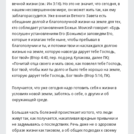
вечной жизни (см.: Ин 3:16). Но это не значит, что сегодня, в
нашем несовершенном мире, он может жить так, как ему
заблагорассудится. Уже в книгах Ветхого Завета есть
обещание долгой и благополучной жизни на земле для тех,
кто соблюдает установления Божьи. Моисей говорит: «Будь
послушен установлениям Его (Божьим) и заповедям Его,
которые я излагаю тебе ныне, чтобы пребывал в
благополучии и ты, и потомки твои и наслаждался долгою
жизнью на земле, которую навсегда дарует тебе Господь,
Бог твой» (Втор 4:40, пер. под ред. Кулакова, далее ПК);
«Почитай отца своего и мать свою, как повелел тебе Господь,
Бог твой, чтобы жил ты долго и было тебе хорошо на земле,
которую дарует тебе Господь, Бог твой» (Втор 5:16, ПК).
Получается, что уже сегодня надо готовить себя к жизни в
условиях новой земли, заботясь о себе, о других и об
окружающей среде.
Большая часть болезней проистекает из того, что люди
живут так, как получается, накапливая вредные привычки и
не задумываясь о последствиях. Речь даже не о здоровом
образе жизни как таковом, а об общих подходах к своему