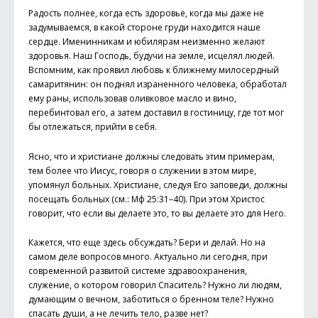
Радость полнее, когда есть здоровье, когда мы даже не
задумываемся, в какой стороне груди находится наше
сердце. Именинникам и юбилярам неизменно желают
здоровья. Наш Господь, будучи на земле, исцелял людей.
Вспомним, как проявил любовь к ближнему милосердный
самаритянин: он поднял израненного человека, обработал
ему раны, использовав оливковое масло и вино,
перебинтовал его, а затем доставил в гостиницу, где тот мог
бы отлежаться, прийти в себя.
Ясно, что и христиане должны следовать этим примерам,
тем более что Иисус, говоря о служении в этом мире,
упомянул больных. Христиане, следуя Его заповеди, должны
посещать больных (см.: Мф 25:31–40). При этом Христос
говорит, что если вы делаете это, то вы делаете это для Него.
Кажется, что еще здесь обсуждать? Бери и делай. Но на
самом деле вопросов много. Актуально ли сегодня, при
современной развитой системе здравоохранения,
служение, о котором говорил Спаситель? Нужно ли людям,
думающим о вечном, заботиться о бренном теле? Нужно
спасать души, а не лечить тело, разве нет?