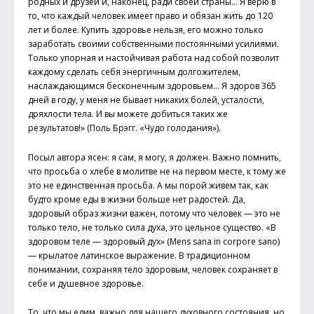
родных и друзей и, наконец, ради своей страны… Я верю в
то, что каждый человек имеет право и обязан жить до 120
лет и более. Купить здоровье нельзя, его можно только
заработать своими собственными постоянными усилиями.
Только упорная и настойчивая работа над собой позволит
каждому сделать себя энергичным долгожителем,
наслаждающимся бесконечным здоровьем… Я здоров 365
дней в году, у меня не бывает никаких болей, усталости,
дряхлости тела. И вы можете добиться таких же
результатов!» (Поль Брэгг. «Чудо голодания»).
Посыл автора ясен: я сам, я могу, я должен. Важно помнить,
что просьба о хлебе в молитве не на первом месте, к тому же
это не единственная просьба. А мы порой живем так, как
будто кроме еды в жизни больше нет радостей. Да,
здоровый образ жизни важен, потому что человек — это не
только тело, не только сила духа, это цельное существо. «В
здоровом теле — здоровый дух» (Mens sana in corpore sano)
— крылатое латинское выражение. В традиционном
понимании, сохраняя тело здоровым, человек сохраняет в
себе и душевное здоровье.
То, что мы едим, важно для нашего духовного состояния, но