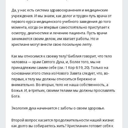
Да, у нас есть система здравоохранения и медицинские
учреждения. И мы знаем, как долог и труден путь врача от
первого курса медицинского учебного заведения до того
момента, когда он впервые самостоятельно приступает к
осмотру, диагностике и лечению пациента. Пусть врачи
занимаются своим делом, им хватает работы. Но и
христиане могут внести свою посильную лепту.
Как мы относимся к своему телу? Библия говорит, что тело
человека — храм Святого Духа, и, более того, мы не
принадлежим самим себе (см.: 1 Кор 6:19, 20). Только на
основании этого стиха из Нового Завета следует, что, во-
первых, к телу мы должны относиться бережно и
внимательно. Во-вторых, тело не наша собственность, а
Божья. И, в-третьих, своими телами мы должны прославлять
Бога.
Экология духа начинается с заботы о своем здоровье.
Второй вопрос касается продолжительности нашей жизни:
как долго вы собираетесь жить? Христианин готовит себя к