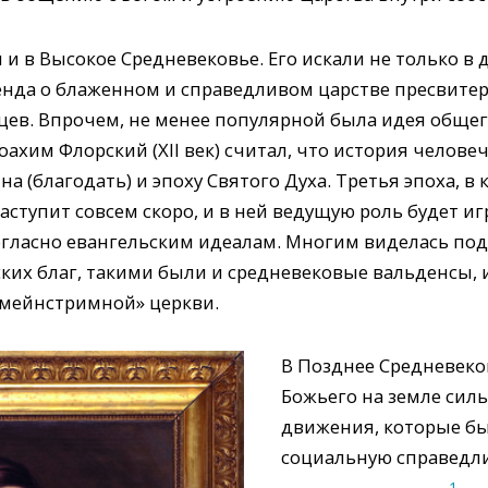
и в Высокое Средневековье. Его искали не только в 
генда о блаженном и справедливом царстве пресвитер
рцев. Впрочем, не менее популярной была идея обще
ахим Флорский (XII век) считал, что история человеч
ына (благодать) и эпоху Святого Духа. Третья эпоха, 
аступит совсем скоро, и в ней ведущую роль будет и
огласно евангельским идеалам. Многим виделась под
ских благ, такими были и средневековые вальденсы, 
мейнстримной» церкви.
В Позднее Средневеко
Божьего на земле сил
движения, которые бы
социальную справедл
1