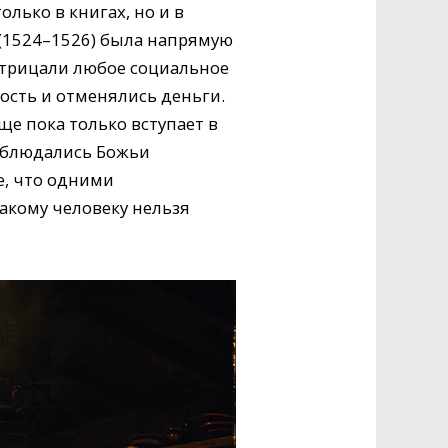
лько в книгах, но и в
 (1524–1526) была напрямую
 отрицали любое социальное
ость и отменялись деньги.
ще пока только вступает в
соблюдались Божьи
е, что одними
акому человеку нельзя