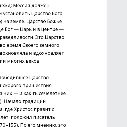
дежд: Мессия должен
и установить Царство Бога
) на земле. Царство Божье
де Бог — Царь и в центре —
раведливости. Это Царство
 во время Своего земного
вдохновляла и вдохновляет
ии многих веков.
 победившее Царство
ат скорого пришествия
из них — и как тысячелетнее
4). Начало традиции
, где Христос правит с
лет, положил писатель
0–155). По его мнению, это