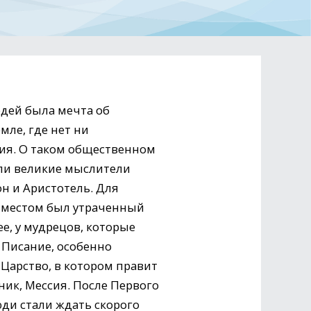
юдей была мечта об
мле, где нет ни
лия. О таком общественном
ли великие мыслители
н и Аристотель. Для
 местом был утраченный
ее, у мудрецов, которые
Писание, особенно
Царство, в котором правит
ник, Мессия. После Первого
ди стали ждать скорого