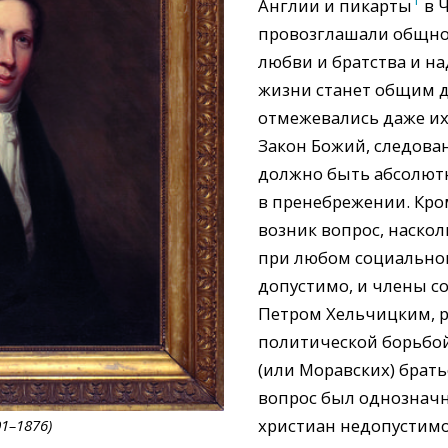
Англии и пикарты
в Ч
провозглашали общнос
любви и братства и на
жизни станет общим д
отмежевались даже их
Закон Божий, следова
должно быть абсолютн
в пренебрежении. Кром
возник вопрос, наскол
при любом социальном
допустимо, и члены со
Петром Хельчицким, 
политической борьбой
(или Моравских) братье
вопрос был однозначн
христиан недопустимо
1–1876)