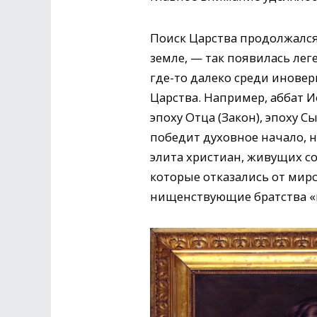
Поиск Царства продолжался 
земле, — так появилась ле
где-то далеко среди инове
Царства. Например, аббат Ио
эпоху Отца (Закон), эпоху С
победит духовное начало, н
элита христиан, живущих с
которые отказались от мир
нищенствующие братства «