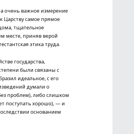
а очень важное измерение
к Царству самое прямое
дома, тщательное
ем месте, приняв верой
естантская этика труда.
стве государства,
степени были связаны с
разил идеальное, с его
оизведений думали о
без проблем), либо слишком
т поступать хорошо), — и
последствии основанием