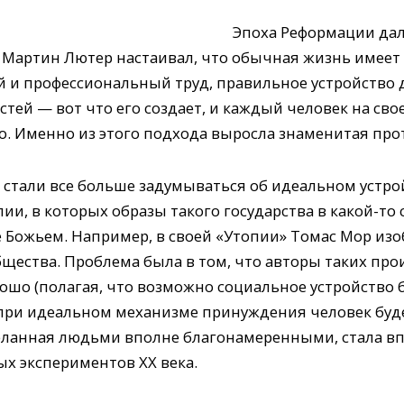
Эпоха Реформации дал
 Мартин Лютер настаивал, что обычная жизнь имеет 
 и профессиональный труд, правильное устройство 
тей — вот что его создает, и каждый человек на сво
во. Именно из этого подхода выросла знаменитая прот
стали все больше задумываться об идеальном устрой
и, в которых образы такого государства в какой-то 
Божьем. Например, в своей «Утопии» Томас Мор изоб
бщества. Проблема была в том, что авторы таких пр
ошо (полагая, что возможно социальное устройство 
о при идеальном механизме принуждения человек буде
деланная людьми вполне благонамеренными, стала в
х экспериментов ХХ века.