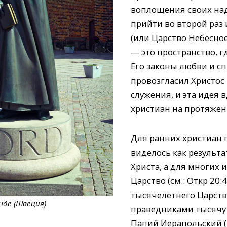
воплощения своих на
прийти во второй раз 
(или Царство Небесное
— это пространство, г
Его законы любви и сп
провозгласил Христос
служения, и эта идея 
христиан на протяжен
Для ранних христиан
виделось как результ
Христа, а для многих 
Царство (см.: Откр 20:
тысячелетнего Царства
нде (Швеция)
праведниками тысячу 
Папий Иерапольский (7