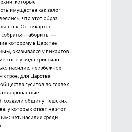
ехии, которые
ть имущества как залог
деялись, что этот образ
ля всех. От пикартов
 собратья-табориты —
ние которому в Царстве
ым, оказывался у пикартов
е того, у ряда христиан
ько насилие, неизбежное
 строе, для Царства
общества гуситов во главе с
разочарованные
, создали общину Чешских
в, у которых ответ на этот
ым: нет, насилие среди
.