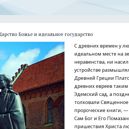
Царство Божье и идеальное государство
С древних времен у л
идеальном месте на зе
неравенства, ни наси
устройстве размышля
Древней Греции Плато
древних евреев таким
Эдемский сад, а поздн
толковали Священное 
пророческие книги, — 
Сам Бог и Его Помазан
пришествия Христа лю