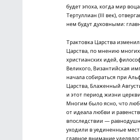
будет эпоха, когда мир воц
Тертуллиан (III век), отве
нем будут духовными: глав
Трактовка Царства изменил
Царства, по мнению многих,
христианских идей, филосо
Великого, Византийская им
начала собираться при Ал
Царства, Блаженный Августи
и этот период жизни церкви
Многим было ясно, что люб
от идеала любви и равенст
впоследствии — равнодушны
уходили в уединенные мест
главное внимание уделялос