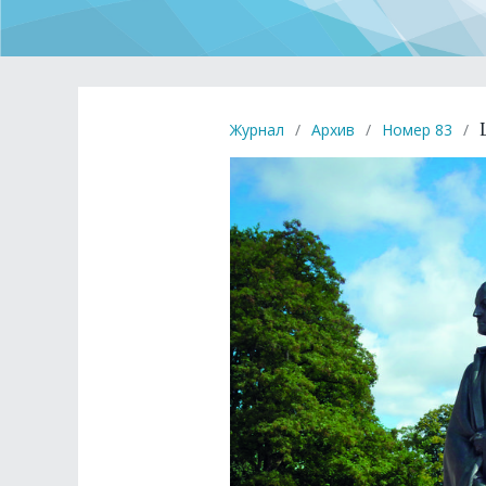
Журнал
/
Архив
/
Номер 83
/