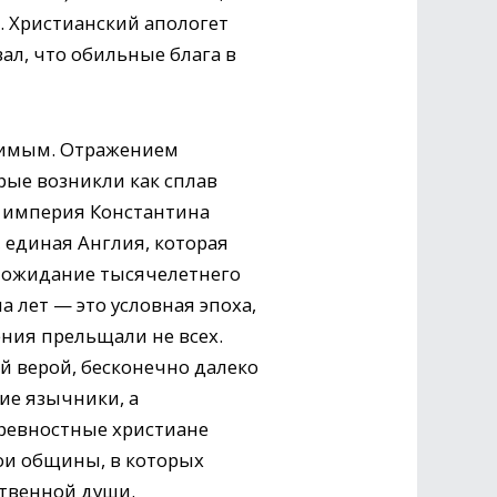
й. Христианский апологет
вал, что обильные блага в
онимым. Отражением
рые возникли как сплав
я империя Константина
 единая Англия, которая
 ожидание тысячелетнего
а лет — это условная эпоха,
ения прельщали не всех.
й верой, бесконечно далеко
ие язычники, а
 ревностные христиане
вои общины, в которых
ственной души.