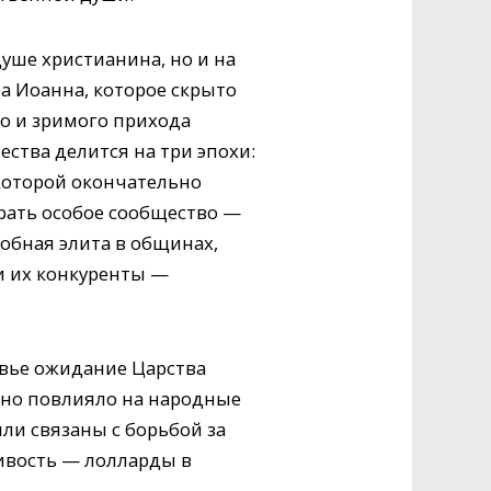
душе христианина, но и на
а Иоанна, которое скрыто
го и зримого прихода
ества делится на три эпохи:
в которой окончательно
грать особое сообщество —
обная элита в общинах,
и их конкуренты —
вье ожидание Царства
ьно повлияло на народные
ли связаны с борьбой за
ивость — лолларды в