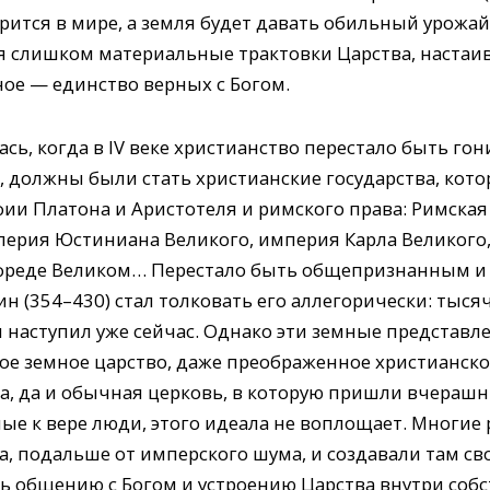
арится в мире, а земля будет давать обильный урожа
ргая слишком материальные трактовки Царства, настаи
ное — единство верных с Богом.
ась, когда в IV веке христианство перестало быть г
 должны были стать христианские государства, кото
фии Платона и Аристотеля и римского права: Римска
перия Юстиниана Великого, империя Карла Великого,
ьфреде Великом… Перестало быть общепризнанным и
н (354–430) стал толковать его аллегорически: тысяч
 наступил уже сейчас. Однако эти земные представл
ое земное царство, даже преображенное христианско
ва, да и обычная церковь, в которую пришли вчерашн
е к вере люди, этого идеала не воплощает. Многие
а, подальше от имперского шума, и создавали там с
ь общению с Богом и устроению Царства внутри соб