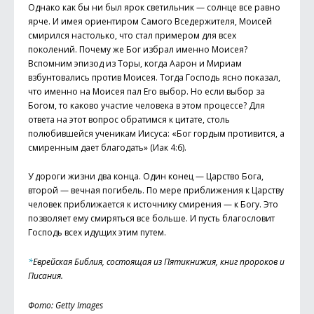
Однако как бы ни был ярок светильник — солнце все равно
ярче. И имея ориентиром Самого Вседержителя, Моисей
смирился настолько, что стал примером для всех
поколений. Почему же Бог избрал именно Моисея?
Вспомним эпизод из Торы, когда Аарон и Мириам
взбунтовались против Моисея. Тогда Господь ясно показал,
что именно на Моисея пал Его выбор. Но если выбор за
Богом, то каково участие человека в этом процессе? Для
ответа на этот вопрос обратимся к цитате, столь
полюбившейся ученикам Иисуса: «Бог гордым противится, а
смиренным дает благодать» (Иак 4:6).
У дороги жизни два конца. Один конец — Царство Бога,
второй — вечная погибель. По мере приближения к Царству
человек приближается к источнику смирения — к Богу. Это
позволяет ему смиряться все больше. И пусть благословит
Господь всех идущих этим путем.
*
Еврейская Библия, состоящая из Пятикнижия, книг пророков и
Писания.
Фото: Getty Images