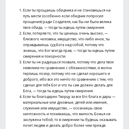
Если ты прощаешь обидчика и не становишься на
путь мести (особенно если обидчик попросил
прощения) ради Создателя, как бы ни была велика
твоя обида, — тогда ты идешь путем смирения.
Если, потеряв то, что ты ценишь очень высоко, —
близкого человека, имущество, что-либо иное, ты
оправдываешь суд Бога над собой, потому что
знаешь, что Бог всегда прав, — тогда ты идешь путем
смирения и покорности.
Если ты не радуешься похвале, потому что дела твои
невелики по сравнению с обязанностями, и молча
терпишь позор, потому что не сделал хорошего и
доброго, ибо все это ничто по сравнению с тем, что
сделал для тебя Бог и что ты сам должен делать для
Бога, — тогда ты идешь путем смирения.
Если ты благодарен Творцу за все Его блага и дары —
материальные или духовные, детей или имение,
служение или имущество, — осознаешь свою
ничтожность и понимаешь, что милость Божья не
заслужена тобой, то в смирении ты будешь оказывать
почет людям и делать добро более чем прежде.