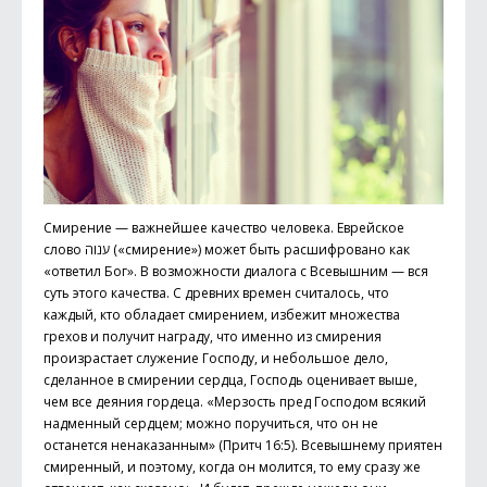
Смирение — важнейшее качество человека. Еврейское
слово ענוה («смирение») может быть расшифровано как
«ответил Бог». В возможности диалога с Всевышним — вся
суть этого качества. С древних времен считалось, что
каждый, кто обладает смирением, избежит множества
грехов и получит награду, что именно из смирения
произрастает служение Господу, и небольшое дело,
сделанное в смирении сердца, Господь оценивает выше,
чем все деяния гордеца. «Мерзость пред Господом всякий
надменный сердцем; можно поручиться, что он не
останется ненаказанным» (Притч 16:5). Всевышнему приятен
смиренный, и поэтому, когда он молится, то ему сразу же