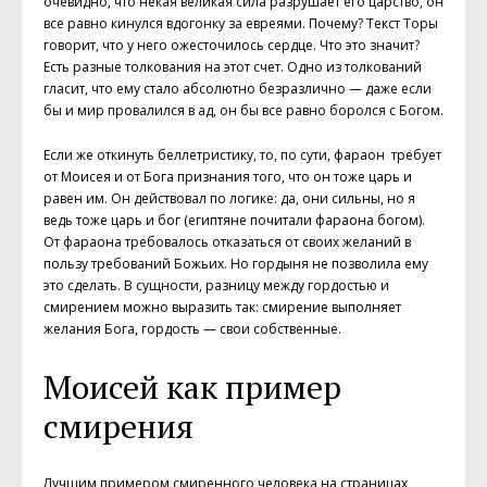
очевидно, что некая великая сила разрушает его царство, он
все равно кинулся вдогонку за евреями. Почему? Текст Торы
говорит, что у него ожесточилось сердце. Что это значит?
Есть разные толкования на этот счет. Одно из толкований
гласит, что ему стало абсолютно безразлично — даже если
бы и мир провалился в ад, он бы все равно боролся с Богом.
Если же откинуть беллетристику, то, по сути, фараон требует
от Моисея и от Бога признания того, что он тоже царь и
равен им. Он действовал по логике: да, они сильны, но я
ведь тоже царь и бог (египтяне почитали фараона богом).
От фараона требовалось отказаться от своих желаний в
пользу требований Божьих. Но гордыня не позволила ему
это сделать. В сущности, разницу между гордостью и
смирением можно выразить так: смирение выполняет
желания Бога, гордость — свои собственные.
Моисей как пример
смирения
Лучшим примером смиренного человека на страницах