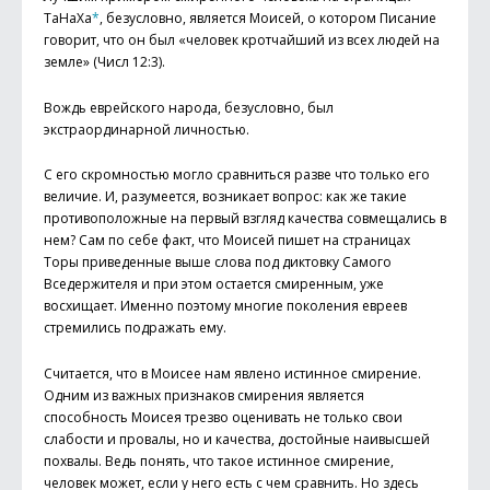
ТаНаХа
*
, безусловно, является Моисей, о котором Писание
говорит, что он был «человек кротчайший из всех людей на
земле» (Числ 12:3).
Вождь еврейского народа, безусловно, был
экстраординарной личностью.
С его скромностью могло сравниться разве что только его
величие. И, разумеется, возникает вопрос: как же такие
противоположные на первый взгляд качества совмещались в
нем? Сам по себе факт, что Моисей пишет на страницах
Торы приведенные выше слова под диктовку Самого
Вседержителя и при этом остается смиренным, уже
восхищает. Именно поэтому многие поколения евреев
стремились подражать ему.
Считается, что в Моисее нам явлено истинное смирение.
Одним из важных признаков смирения является
способность Моисея трезво оценивать не только свои
слабости и провалы, но и качества, достойные наивысшей
похвалы. Ведь понять, что такое истинное смирение,
человек может, если у него есть с чем сравнить. Но здесь