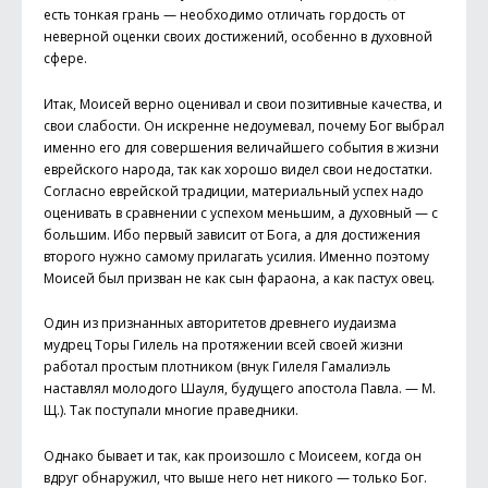
есть тонкая грань — необходимо отличать гордость от
неверной оценки своих достижений, особенно в духовной
сфере.
Итак, Моисей верно оценивал и свои позитивные качества, и
свои слабости. Он искренне недоумевал, почему Бог выбрал
именно его для совершения величайшего события в жизни
еврейского народа, так как хорошо видел свои недостатки.
Согласно еврейской традиции, материальный успех надо
оценивать в сравнении с успехом меньшим, а духовный — с
большим. Ибо первый зависит от Бога, а для достижения
второго нужно самому прилагать усилия. Именно поэтому
Моисей был призван не как сын фараона, а как пастух овец.
Один из признанных авторитетов древнего иудаизма
мудрец Торы Гилель на протяжении всей своей жизни
работал простым плотником (внук Гилеля Гамалиэль
наставлял молодого Шауля, будущего апостола Павла. — М.
Щ.). Так поступали многие праведники.
Однако бывает и так, как произошло с Моисеем, когда он
вдруг обнаружил, что выше него нет никого — только Бог.