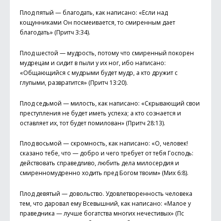
Плод пятый — благодать, как написано: «Если над
кощунниками Он посмеивается, то смиренным дает
благодать» (Притч 3:34).
Плод шестой — мудрость, потому что смиренный покорен
мудрецам и сидит в пыли у их ног, ибо написано:
«Общающийся с мудрыми будет мудр, а кто дружит с
глупыми, развратится» (Притч 13:20).
Плод седьмой — милость, как написано: «Скрывающий свои
преступления не будет иметь успеха; а кто сознается и
оставляет их, тот будет помилован» (Притч 28:13).
Плод восьмой — скромность, как написано: «О, человек!
сказано тебе, что — добро и чего требует от тебя Господь:
действовать справедливо, любить дела милосердия и
смиренномудренно ходить пред Богом твоим» (Мих 6:8).
Плод девятый — довольство. Удовлетворенность человека
тем, что даровал ему Всевышний, как написано: «Малое у
праведника — лучше богатства многих нечестивых» (Пс