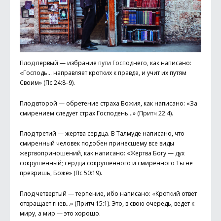
Плод первый — избрание пути Господнего, как написано:
«Господь… направляет кротких к правде, и учит их путям
Своим» (Пс 24:8–9).
Плод второй — обретение страха Божия, как написано: «За
смирением следует страх Господень…» (Притч 22:4).
Плод третий — жертва сердца. В Талмуде написано, что
смиренный человек подобен принесшему все виды
жертвоприношений, как написано: «Жертва Богу — дух
сокрушенный; сердца сокрушенного и смиренного Ты не
презришь, Боже» (Пс 50:19).
Плод четвертый — терпение, ибо написано: «Кроткий ответ
отвращает гнев…» (Притч 15:1). Это, в свою очередь, ведет к
миру, а мир — это хорошо.