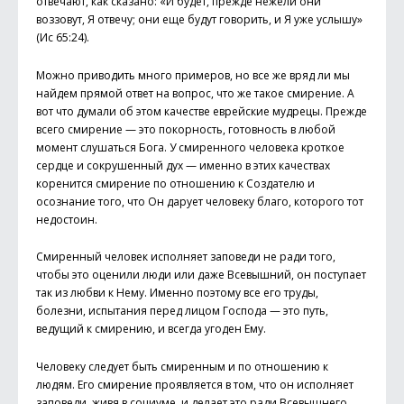
отвечают, как сказано: «И будет, прежде нежели они
воззовут, Я отвечу; они еще будут говорить, и Я уже услышу»
(Ис 65:24).
Можно приводить много примеров, но все же вряд ли мы
найдем прямой ответ на вопрос, что же такое смирение. А
вот что думали об этом качестве еврейские мудрецы. Прежде
всего смирение — это покорность, готовность в любой
момент слушаться Бога. У смиренного человека кроткое
сердце и сокрушенный дух — именно в этих качествах
коренится смирение по отношению к Создателю и
осознание того, что Он дарует человеку благо, которого тот
недостоин.
Смиренный человек исполняет заповеди не ради того,
чтобы это оценили люди или даже Всевышний, он поступает
так из любви к Нему. Именно поэтому все его труды,
болезни, испытания перед лицом Господа — это путь,
ведущий к смирению, и всегда угоден Ему.
Человеку следует быть смиренным и по отношению к
людям. Его смирение проявляется в том, что он исполняет
заповеди, живя в социуме, и делает это ради Всевышнего.