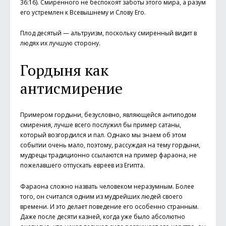
36:16). Смиренного не беспокоят заботы этого мира, а разум
его устремлен к Всевышнему и Слову Его.
Плод десятый — альтруизм, поскольку смиренный видит в
людях их лучшую сторону.
Гордыня как
антисмирение
Примером гордыни, безусловно, являющейся антиподом
смирения, лучше всего послужил бы пример сатаны,
который возгордился и пал. Однако мы знаем об этом
событии очень мало, поэтому, рассуждая на тему гордыни,
мудрецы традиционно ссылаются на пример фараона, не
пожелавшего отпускать евреев из Египта.
Фараона сложно назвать человеком неразумным. Более
того, он считался одним из мудрейших людей своего
времени. И это делает поведение его особенно странным.
Даже после десяти казней, когда уже было абсолютно