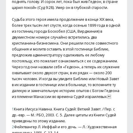
поднять голову. И сорок лет, пока был жив Гедеон, в стране
царил покой» (Суд 9:28). Умер он в глубокой старости.
Судьба этого героя имела продолжение в конце XIX века,
более трех тысяч лет спустя, когда осенью 1899 года в одной
из гостиниц города Боскобел (США, Вирджиния) в
двухместном номере случайно встретились два
христианина-бизнесмена. Они решили после совместного
общения и молитв оставить в этой гостинице Библию,
предложив администратору одалживать ее любому
постояльцу, кто пожелает ознакомиться с ее содержанием.
Через год они назвали себя «Гедеон», а теперь их служение
охватывает около двухсот стран, в их рядах — около 200
тысяч человек. И когда вы увидите Библию или Новый Завет
в их издании в гостинице или в больнице, то вспомните ту
далекую и замечательную историю опытов с Богом Гедеона
из племени Манассии во времена Судей израилевых.
1
Книга Иисуса Навина. Книга Судей: Ветхий Завет. / Пер. с
др.-евр. — М.: РБО, 2003. С. 5. Далее цитаты из Книги Судей
приведены по этому изданию.
2
Фейхтвангер Л. Иеффай и его дочь. — Л.: Художественная
литература, 1991. С. 13, 14.