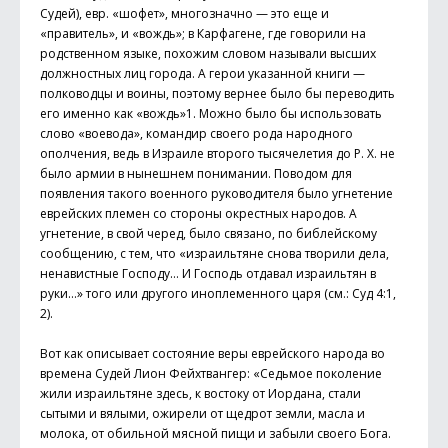
Судей), евр. «шофет», многозначно — это еще и
«правитель», и «вождь»; в Карфагене, где говорили на
родственном языке, похожим словом называли высших
должностных лиц города. А герои указанной книги —
полководцы и воины, поэтому вернее было бы переводить
его именно как «вождь»1. Можно было бы использовать
слово «воевода», командир своего рода народного
ополчения, ведь в Израиле второго тысячелетия до Р. Х. не
было армии в нынешнем понимании. Поводом для
появления такого военного руководителя было угнетение
еврейских племен со стороны окрестных народов. А
угнетение, в свой черед, было связано, по библейскому
сообщению, с тем, что «израильтяне снова творили дела,
ненавистные Господу… И Господь отдавал израильтян в
руки…» того или другого иноплеменного царя (см.: Суд 4:1,
2).
Вот как описывает состояние веры еврейского народа во
времена Судей Лион Фейхтвангер: «Седьмое поколение
жили израильтяне здесь, к востоку от Иордана, стали
сытыми и вялыми, ожирели от щедрот земли, масла и
молока, от обильной мясной пищи и забыли своего Бога.