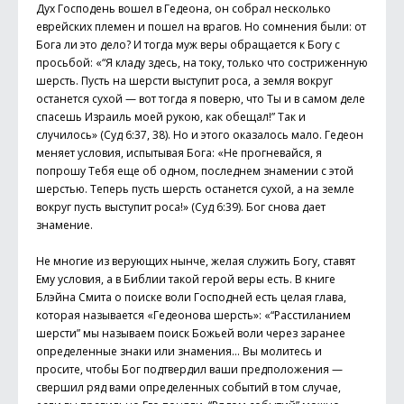
Дух Господень вошел в Гедеона, он собрал несколько
еврейских племен и пошел на врагов. Но сомнения были: от
Бога ли это дело? И тогда муж веры обращается к Богу с
просьбой: «“Я кладу здесь, на току, только что состриженную
шерсть. Пусть на шерсти выступит роса, а земля вокруг
останется сухой — вот тогда я поверю, что Ты и в самом деле
спасешь Израиль моей рукою, как обещал!” Так и
случилось» (Суд 6:37, 38). Но и этого оказалось мало. Гедеон
меняет условия, испытывая Бога: «Не прогневайся, я
попрошу Тебя еще об одном, последнем знамении с этой
шерстью. Теперь пусть шерсть останется сухой, а на земле
вокруг пусть выступит роса!» (Суд 6:39). Бог снова дает
знамение.
Не многие из верующих нынче, желая служить Богу, ставят
Ему условия, а в Библии такой герой веры есть. В книге
Блэйна Смита о поиске воли Господней есть целая глава,
которая называется «Гедеонова шерсть»: «“Расстиланием
шерсти” мы называем поиск Божьей воли через заранее
определенные знаки или знамения… Вы молитесь и
просите, чтобы Бог подтвердил ваши предположения —
свершил ряд вами определенных событий в том случае,