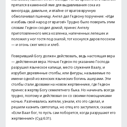
прятался в каменной яме для выдавливания сока из
винограда, давильне, и втайне от врагов вручную
обмолачивал пшеницу. Ангел дал Гедеону поручение: «Иди
и избавь свой народ от врагов!» Трудно было поверить этим
словам: Гедеон сходил домой, принес Ангелу
приготовленного мяса козленка, напеченных лепешек и
положил у ног гостя под скалой, тот коснулся даров посохом
— и огонь сжег мясо и хлеб.
Поверивший Богу должен действовать, ведь настоящая вера
— действенная вера. Ночью Гедеон по указанию Господа
разрушил языческое капище, место служения Ваалу, и
изрубил деревянные столбы, или фигуры, называемые по
имени одной из женских языческих богинь ашерами. Эти
столбы стали дровами на новом жертвеннике, где Гедеон
принес в жертву Богу семилетнего быка. Но начинать всегда
трудно, поэтому и действовал он со своими помощниками
ночью. Разгневались жители, узнали, кто это сделал, и
решили казнить святотатца, но отец его заступился, сказав:
«Если Ваал бог, то пусть сам поборется, когда разрушают его
жертвенник!» (Суд 6:31).