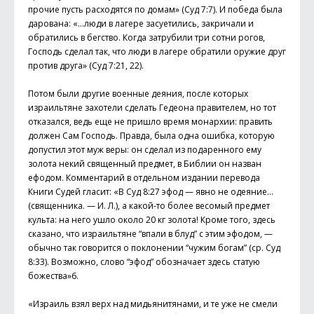
прочие пусть расходятся по домам» (Суд 7:7). И победа была
дарована: «…люди в лагере засуетились, закричали и
обратились в бегство. Когда затрубили три сотни рогов,
Господь сделал так, что люди в лагере обратили оружие друг
против друга» (Суд 7:21, 22).
Потом были другие военные деяния, после которых
израильтяне захотели сделать Гедеона правителем, но тот
отказался, ведь еще не пришло время монархии: править
должен Сам Господь. Правда, была одна ошибка, которую
допустил этот муж веры: он сделал из подаренного ему
золота некий священный предмет, в Библии он назван
ефодом. Комментарий в отдельном издании перевода
Книги Судей гласит: «В Суд 8:27 эфод — явно не одеяние...
(священника. — И. Л.), а какой-то более весомый предмет
культа: на него ушло около 20 кг золота! Кроме того, здесь
сказано, что израильтяне “впали в блуд” с этим эфодом, —
обычно так говорится о поклонении “чужим богам” (ср. Суд
8:33). Возможно, слово “эфод” обозначает здесь статую
божества»6.
«Израиль взял верх над мидьянитянами, и те уже не смели