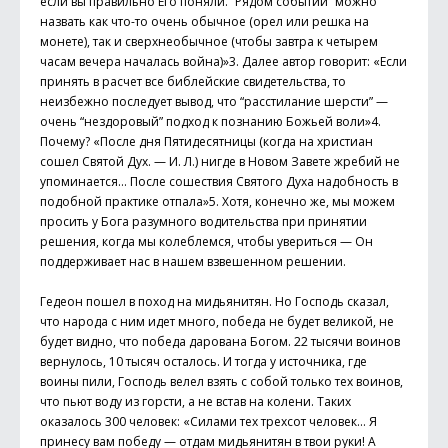
если вы правильно Его поняли. “Рядом событий” можно
назвать как что-то очень обычное (орел или решка на
монете), так и сверхнеобычное (чтобы завтра к четырем
часам вечера началась война)»3. Далее автор говорит: «Если
принять в расчет все библейские свидетельства, то
неизбежно последует вывод, что “расстилание шерсти” —
очень “нездоровый” подход к познанию Божьей воли»4.
Почему? «После дня Пятидесятницы (когда на христиан
сошел Святой Дух. — И. Л.) нигде в Новом Завете жребий не
упоминается… После сошествия Святого Духа надобность в
подобной практике отпала»5. Хотя, конечно же, мы можем
просить у Бога разумного водительства при принятии
решения, когда мы колеблемся, чтобы увериться — Он
поддерживает нас в нашем взвешенном решении.
Гедеон пошел в поход на мидьянитян. Но Господь сказал,
что народа с ним идет много, победа не будет великой, не
будет видно, что победа дарована Богом. 22 тысячи воинов
вернулось, 10 тысяч осталось. И тогда у источника, где
воины пили, Господь велел взять с собой только тех воинов,
что пьют воду из горсти, а не встав на колени. Таких
оказалось 300 человек: «Силами тех трехсот человек… Я
принесу вам победу — отдам мидьянитян в твои руки! А