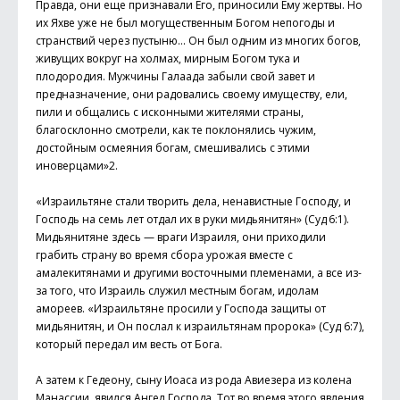
Правда, они еще признавали Его, приносили Ему жертвы. Но
их Яхве уже не был могущественным Богом непогоды и
странствий через пустыню… Он был одним из многих богов,
живущих вокруг на холмах, мирным Богом тука и
плодородия. Мужчины Галаада забыли свой завет и
предназначение, они радовались своему имуществу, ели,
пили и общались с исконными жителями страны,
благосклонно смотрели, как те поклонялись чужим,
достойным осмеяния богам, смешивались с этими
иноверцами»2.
«Израильтяне стали творить дела, ненавистные Господу, и
Господь на семь лет отдал их в руки мидьянитян» (Суд 6:1).
Мидьянитяне здесь — враги Израиля, они приходили
грабить страну во время сбора урожая вместе с
амалекитянами и другими восточными племенами, а все из-
за того, что Израиль служил местным богам, идолам
амореев. «Израильтяне просили у Господа защиты от
мидьянитян, и Он послал к израильтянам пророка» (Суд 6:7),
который передал им весть от Бога.
А затем к Гедеону, сыну Иоаса из рода Авиезера из колена
Манассии, явился Ангел Господа. Тот во время этого явления