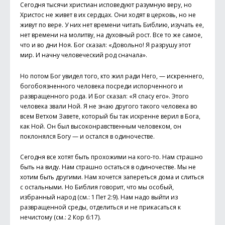
Сегодня тысячи христиан исповедуют разумную веру, но
Христос не живет в их сердцах. Они ходят в церковь, но не
живут по вере. У них нет времени читать Библию, изучать ее,
нет времени на молитву, на духовный рост. Все то же самое,
что и во дни Ноя. Бог сказал: «Довольно! Я разрушу этот
мир. И начну человеческий род сначала».
Но потом Бог увидел того, кто жил ради Него, — искреннего,
богобоязненного человека посреди испорченного и
развращенного рода. И Бог сказал: «Я спасу его». Этого
человека звали Ной. Я не знаю другого такого человека во
всем Ветхом Завете, который бы так искренне верил в Бога,
как Ной. Он был высоконравственным человеком, он
поклонялся Богу — и остался в одиночестве.
Сегодня все хотят быть прохожими на кого-то. Нам страшно
быть на виду. Нам страшно остаться в одиночестве. Мы не
хотим быть другими. Нам хочется запереться дома и слиться
с остальными. Но Библия говорит, что мы особый,
избранный народ (см.: 1 Пет 2:9). Нам надо выйти из
развращенной среды, отделиться и не прикасаться к
нечистому (см.: 2 Кор 6:17).