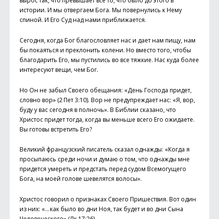
вырос так, что превышает все то, что было до этого в
истории. И мы отвергаем Бога. Мы повернулись к Нему
спиной. И Его Суд над нами приближается.
Сегодня, когда Бог благословляет нас и дает нам пищу, нам
бы покаяться и преклонить колени. Но вместо того, чтобы
благодарить Его, мы пустились во все тяжкие. Нас куда более
интересуют вещи, чем Бог.
Но Он не забыл Своего обещания: «День Господа придет,
словно вор» (2 Пет 3:10). Вор не предупреждает нас: «Я, вор,
буду у вас сегодня в полночь». В Биб­лии сказано, что
Христос придет тогда, когда вы меньше всего Его ожидаете.
Вы готовы встретить Его?
Великий французский писатель сказал однажды: «Когда я
просыпаюсь среди ночи и думаю о том, что однажды мне
придется умереть и предстать перед судом Всемогущего
Бога, на моей голове шевелятся волосы».
Христос говорил о признаках Своего Пришествия. Вот один
из них: «… как было во дни Ноя, так будет и во дни Сына
Человеческого» (Лк 17:26).