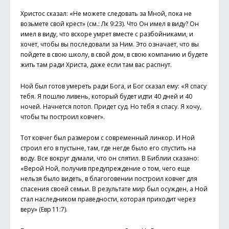
Христос сказал: «Не можете следовать за Мной, пока не
возьмете свой крест» (см.: Лк 9:23). Что Он имел в виду? Он
имел в виду, что вскоре умрет вместе с разбойниками, и
хочет, чтобы вы последовали за Ним. Это означает, что вы
пойдете в свою школу, в свой дом, в свою компанию и будете
жить там ради Христа, даже если там вас распнут.
Ной был готов умереть ради Бога, и Бог сказал ему: «Я спасу
тебя. Я пошлю ливень, который будет идти 40 дней и 40
ночей. Начнется потоп. Придет суд. Но тебя я спасу. Я хочу,
чтобы ты построил ковчег».
Тот ковчег был размером с современный линкор. И Ной
строил его в пустыне, там, где негде было его спустить на
воду. Все вокруг думали, что он спятил. В Библии сказано:
«Верой Ной, получив предупреждение о том, чего еще
нельзя было видеть, в благоговении построил ковчег для
спасения своей семьи. В результате мир был осужден, а Ной
стал наследником праведности, которая приходит через
веру» (Евр 11:7).