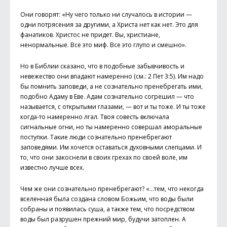
Они говорят: «Ну чего только ни случалось в истории —
одни потрясения за другими, а Христа нет как нет. Это для
фанатиков. Христос не придет. Вы, христиане,
ненормальные. Все это миф. Все это глупо и смешно».
Но в Библии сказано, что в подобные забывчивость и
невежество они впадают намеренно (см.: 2 Пет 3:5). Им надо
бы помнить заповеди, а не сознательно пренебрегать ими,
подобно Адаму в Еве. Адам сознательно согрешил — что
называется, с открытыми глазами, — вот и ты тоже. И ты тоже
когда-то намеренно лгал. Твоя совесть включала
сигнальные огни, но ты намеренно совершал аморальные
поступки. Такие люди сознательно пренебрегают
заповедями. Им хочется оставаться духовными слепцами. И
то, что они закоснели в своих грехах по своей воле, им
известно лучше всех.
Чем же они сознательно пренебрегают? «…тем, что некогда
вселенная была создана словом Божьим, что воды были
собраны и появилась суша, а также тем, что посредством
воды был разрушен прежний мир, будучи затоплен. А