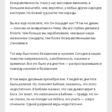
Безнравственность стала у нас массовым явлением, в
большем масштабе, чем, вероятно, у любых других народов
в истории. Но Божий суд настиг эти народы.
Вы все еще полагаете, что Он пощадит нас? Я так не думаю
— пока мы не возвратимся к Нему. Мы все глубже увязаем в
болоте. Чем больше мы зарабатываем, чем выше наши
жизненные стандарты, тем более безнравственными мы
становимся.
Тот мир был полон беззакония и насилия. Сегодня в наших
новостях напряженность, озлобленность, насилие и
криминал. Все это было и в дни Ноя — распространившиеся
повсюду насилие и беззаконие.
В том мире духовным пренебрегали. У людей во дни Ноя
была религия. Но, поясняет Библия, оказалось, что этого
недостаточно. В Библии сказано, что сам дьявол верит в
Бога. Он знает, что написанное в Библии — правда. Но он
не спасен, он не попадет на Небеса, его участь — озеро
огненное. Одной разумной веры недостаточно.