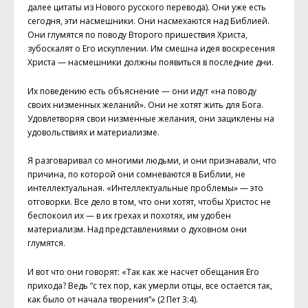
далее цитаты из Нового русского перевода). Они уже есть
сегодня, эти насмешники. Они насмехаются над Библией.
Они глумятся по поводу Второго пришествия Христа,
зубоскалят о Его искуплении. Им смешна идея воскресения
Христа — насмешники должны появиться в последние дни.
Их поведению есть объяснение — они идут «на поводу
своих низменных желаний». Они не хотят жить для Бога.
Удовлетворяя свои низменные желания, они зациклены на
удовольствиях и материализме.
Я разговаривал со многими людьми, и они признавали, что
причина, по которой они сомневаются в Библии, не
интеллектуальная. «Интеллектуальные проблемы» — это
отговорки. Все дело в том, что они хотят, чтобы Христос не
беспокоил их — в их грехах и похотях, им удобен
материализм. Над представлениями о духовном они
глумятся.
И вот что они говорят: «Так как же насчет обещания Его
прихода? Ведь “с тех пор, как умерли отцы, все остается так,
как было от начала творения”» (2 Пет 3:4).