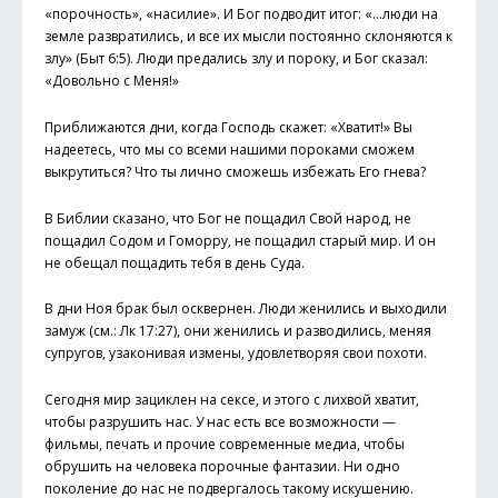
«порочность», «насилие». И Бог подводит итог: «…люди на
земле развратились, и все их мысли постоянно склоняются к
злу» (Быт 6:5). Люди предались злу и пороку, и Бог сказал:
«Довольно с Меня!»
Приближаются дни, когда Господь скажет: «Хватит!» Вы
надеетесь, что мы со всеми нашими пороками сможем
выкрутиться? Что ты лично сможешь избежать Его гнева?
В Библии сказано, что Бог не пощадил Свой народ, не
пощадил Содом и Гоморру, не пощадил старый мир. И он
не обещал пощадить тебя в день Суда.
В дни Ноя брак был осквернен. Люди женились и выходили
замуж (см.: Лк 17:27), они женились и разводились, меняя
супругов, узаконивая измены, удовлетворяя свои похоти.
Сегодня мир зациклен на сексе, и этого с лихвой хватит,
чтобы разрушить нас. У нас есть все возможности —
фильмы, печать и прочие современные медиа, чтобы
обрушить на человека порочные фантазии. Ни одно
поколение до нас не подвергалось такому искушению.