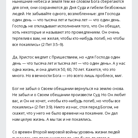
нынешние небеса и земля тем же словом Бога сберегаются
для огня, они сохраняются до Дня Суда и гибели безбожных
людей. Не забывайте одного, возлюбленные: для Господа
один день — что тысяча лет и тысяча лет — что один день.
Господь не откладывает исполнения того, что Он обещал,
хоть некоторые и называют это промедлением. Он очень
терпелив к вам, не желая, чтобы кто-нибудь погиб, но чтобы
все покаялись» (2 Пет 3:5–9).
Да, Христос медлит с Пришествием, но «для Господа один
день — что тысяча лет и тысяча лет — что один день». А у нас
одна жизнь, и она длится 50, 60, 70 лет. Кажется, что это
много. Но в вечности Бога — это всего лишь проблеск, миг.
Бог не забыл о Своем обещании вернуться на землю снова.
Не забыл и о Своем обещании произвести Суд. Но Он любит
вас, и Он не хочет, «чтобы кто-нибудь погиб, но чтобы все
покаялись» (2 Пет 3:9). Никто из нас, стоя перед Богом, не
скажет, что у него не было времени на покаяние. Он дал
нам целую жизнь. А мы так и не покаялись.
Со времен Второй мировой войны уровень жизни людей