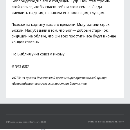
Бог предупредил его о грядущем Суде, Ной стал строить
свой ковчег, чтобы спасти себя и свою семью. Люди
смеялись над ним, называли его про­стецом, глупцом.
Похоже на картину нашего времени. Мы утратили страх
Божий. Нас убедили в том, что Бог — добрый старичок,
сидящий на облаке, что Он всех простит и все будут в конце
концов спасены.
Но Библия учит совсем иному.
@1979 BGEA
ФОТО: из архива Религиозной организации Христианский центр
«Возрождение» евангельских хрис­тиан-баптистов
Политика конфиденциальности
© Решение вместе с Decision, 2026