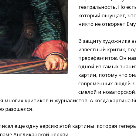
театральность. Но ест
который ощущает, что
никто не отворяет Ему
В защиту художника в
известный критик, п
прерафаэлитов. Он наз
одной из самых знач
картин, потому что он
современных людей. О
смелой и новаторской
я многих критиков и журналистов. А когда картина б
ро разошелся.
писал еще одну версию этой картины, которая теперь
храме Англиканской церкви.