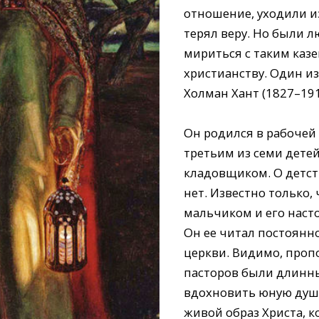
отношение, уходили из
терял веру. Но были л
мириться с таким ка
христианству. Один и
Холман Хант (1827–191
Он родился в рабочей
третьим из семи детей
кладовщиком. О детст
нет. Известно только,
мальчиком и его наст
Он ее читал постоянно
церкви. Видимо, проп
пасторов были длинны
вдохновить юную душу
живой образ Христа, 