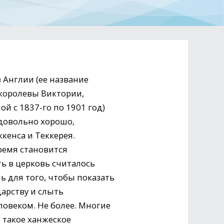
 Англии (ее название
королевы Виктории,
ой с 1837-го по 1901 год)
 довольно хорошо,
енса и Теккерея.
ремя становится
ь в церковь считалось
ь для того, чтобы показать
арству и слыть
овеком. Не более. Многие
такое ханжеское