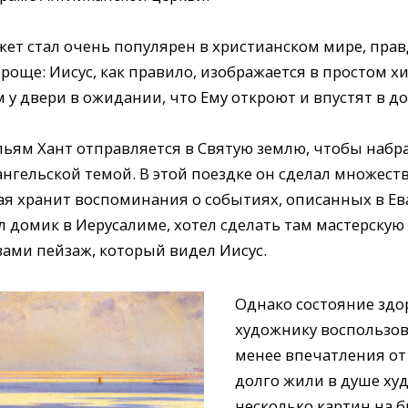
южет стал очень популярен в христианском мире, пра
роще: Иисус, как правило, изображается в простом хи
у двери в ожидании, что Ему откроют и впустят в до
льям Хант отправляется в Святую землю, чтобы набр
гельской темой. В этой поездке он сделал множеств
ая хранит воспоминания о событиях, описанных в Ев
 домик в Иерусалиме, хотел сделать там мастерскую 
зами пейзаж, который видел Иисус.
Однако состояние здо
художнику воспользов
менее впечатления от
долго жили в душе ху
несколько картин на б