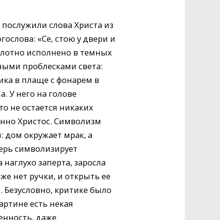
послужили слова Христа из
ослова: «Се, стою у двери и
Полотно исполнено в темных
ными проблесками света:
ика в плаще с фонарем в
а. У него на голове
то не остается никаких
енно Христос. Символизм
: дом окружает мрак, а
верь символизирует
 наглухо заперта, заросла
же нет ручки, и открыть ее
 Безусловно, критике было
картине есть некая
енность, даже