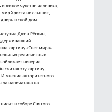
ь и живое чувство человека,
 мир Христа не слышит,
 дверь в свой дом.
ыступил Джон Рёскин,
оддерживавший
вал картину «Свет мира»
ительных религиозных
а обличает неверие
н считал эту картину
. И мнение авторитетного
ыла напечатана на
 висит в соборе Святого