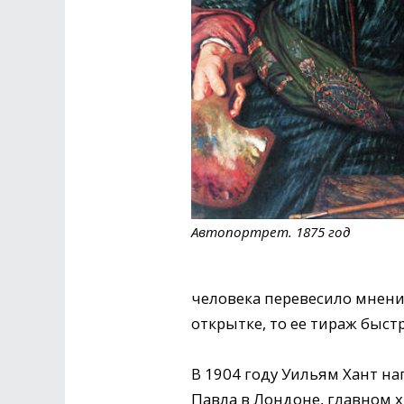
Автопортрет. 1875 год
человека перевесило мнени
открытке, то ее тираж быст
В 1904 году Уильям Хант на
Павла в Лондоне, главном 