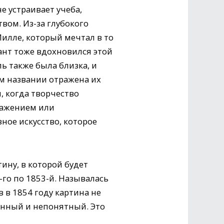
е устраивает учеба,
вом. Из-за глубокого
Милле, который мечтал в то
ант тоже вдохновился этой
ь также была близка, и
ом названии отражена их
, когда творчество
ражением или
ное искусство, которое
ну, в которой будет
-го по 1853-й. Называлась
 в 1854 году картина не
манный и непонятный. Это