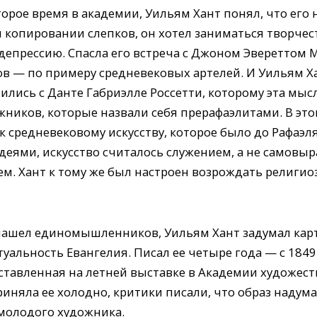
рое время в академии, Уильям Хант понял, что его н
копировании слепков, он хотел заниматься творчест
депрессию. Спасла его встреча с Джоном Эвереттом 
ов — по примеру средневековых артелей. И Уильям Х
ились с Данте Габриэлле Россетти, которому эта мысл
жников, которые назвали себя прерафаэлитами. В эт
средневековому искусству, которое было до Рафаэля
еями, искусство считалось служением, а не самовы
. Хант к тому же был настроен возрождать религиоз
ашел единомышленников, Уильям Хант задумал карти
альность Евангелия. Писал ее четыре года — с 1849
ставленная на летней выставке в Академии художеств
риняла ее холодно, критики писали, что образ наду
молодого художника.