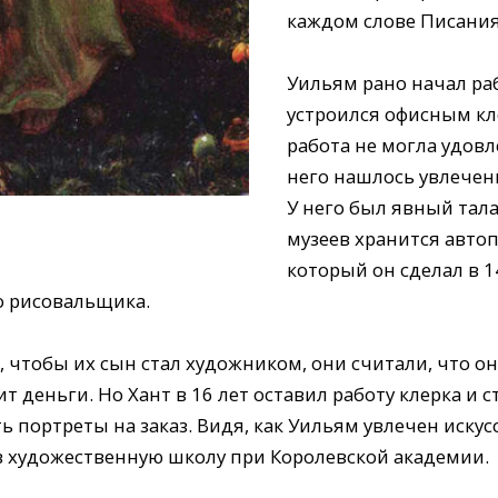
каждом слове Писания,
Уильям рано начал раб
устроился офисным кле
работа не могла удовл
него нашлось увлечен
У него был явный тала
музеев хранится авто
который он сделал в 1
о рисовальщика.
, чтобы их сын стал художником, они считали, что о
т деньги. Но Хант в 16 лет оставил работу клерка и 
ь портреты на заказ. Видя, как Уильям увлечен иску
 в художественную школу при Королевской академии.