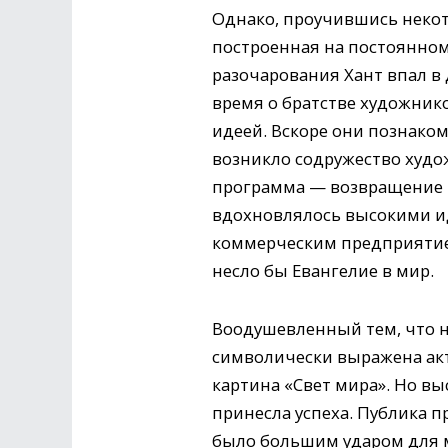
Однако, проучившись некото
построенная на постоянном 
разочарования Хант впал в 
время о братстве художник
идеей. Вскоре они познаком
возникло содружество худо
программа — возвращение к 
вдохновлялось высокими ид
коммерческим предприятием
несло бы Евангелие в мир.
Воодушевленный тем, что н
символически выражена акту
картина «Свет мира». Но вы
принесла успеха. Публика п
было большим ударом для 