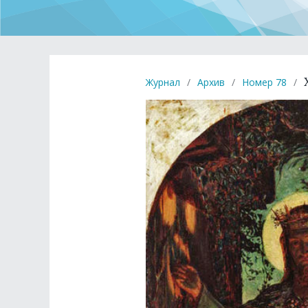
Журнал
/
Архив
/
Номер 78
/