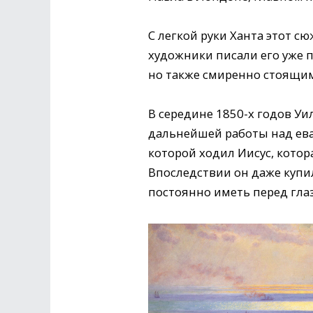
С легкой руки Ханта этот с
художники писали его уже п
но также смиренно стоящим 
В середине 1850-х годов Уи
дальнейшей работы над еван
которой ходил Иисус, котор
Впоследствии он даже купил
постоянно иметь перед гла