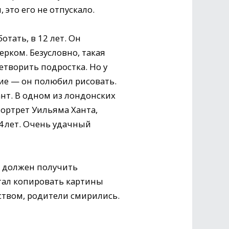
 это его не отпускало.
отать, в 12 лет. Он
рком. Безусловно, такая
етворить подростка. Но у
ие — он полюбил рисовать.
нт. В одном из лондонских
портрет Уильяма Ханта,
4 лет. Очень удачный
н должен получить
стал копировать картины
сством, родители смирились.