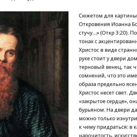
Сюжетом для картины 
Откровения Иоанна Бог
стучу…» (Откр 3:20). 
тонах с акцентирован
Христос в виде странн
руке стоит у двери дом
терновый венец, так ч
сомнений, что это им
образа предельно ясен
Христос несет свет. Д
«закрытое сердце», она
бурьяном. На двери да
можно только изнутри.
к чему придраться: в 
нарочитость, искусств