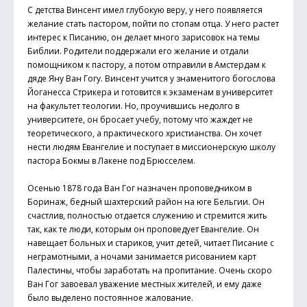
С детства Винсент имел глубокую веру, у него появляется
желание стать пастором, пойти по стопам отца. У него растет
интерес к Писанию, он делает много зарисовок на темы
Библии. Родители поддержали его желание и отдали
помощником к пастору, а потом отправили в Амстердам к
дяде Яну Ван Гогу. Винсент учится у знаменитого богослова
Йоганесса Стрикера и готовится к экзаменам в университет
на факультет теологии. Но, проучившись недолго в
университете, он бросает учебу, потому что жаждет не
теоретического, а практического христианства. Он хочет
нести людям Евангелие и поступает в миссионерскую школу
пастора Бокмы в Лакене под Брюсселем.
Осенью 1878 года Ван Гог назначен проповедником в
Боринаж, бедный шахтерский район на юге Бельгии. Он
счастлив, полностью отдается служению и стремится жить
так, как те люди, которым он проповедует Евангелие. Он
навещает больных и стариков, учит детей, читает Писание с
неграмотными, а ночами занимается рисованием карт
Палестины, чтобы заработать на пропитание. Очень скоро
Ван Гог завоевал уважение местных жителей, и ему даже
было выделено постоянное жалование.