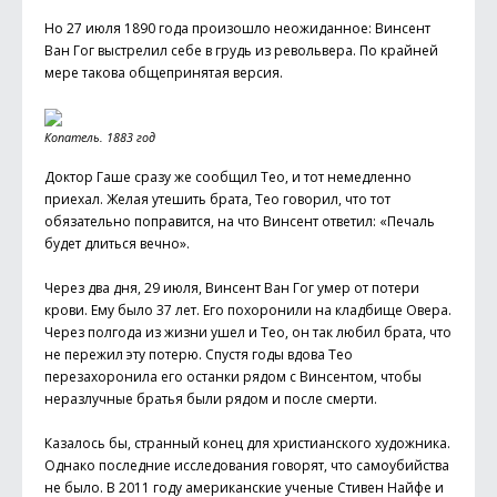
Но 27 июля 1890 года произошло неожиданное: Винсент
Ван Гог выстрелил себе в грудь из револьвера. По крайней
мере такова общепринятая версия.
Копатель. 1883 год
Доктор Гаше сразу же сообщил Тео, и тот немедленно
приехал. Желая утешить брата, Тео говорил, что тот
обязательно поправится, на что Винсент ответил: «Печаль
будет длиться вечно».
Через два дня, 29 июля, Винсент Ван Гог умер от потери
крови. Ему было 37 лет. Его похоронили на кладбище Овера.
Через полгода из жизни ушел и Тео, он так любил брата, что
не пережил эту потерю. Спустя годы вдова Тео
перезахоронила его останки рядом с Винсентом, чтобы
неразлучные братья были рядом и после смерти.
Казалось бы, странный конец для христианского художника.
Однако последние исследования говорят, что самоубийства
не было. В 2011 году американские ученые Стивен Найфе и