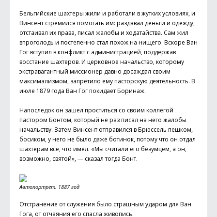
Бельгийские шахтеры жили и работали в жутких условиях, и
Винсент стремился помогать им: раздавал деньги и одежду,
отстаивал их права, писал жалобы и ходатайства. Сам жил
впроголодь и постепенно стал похож на нищего. Вскоре Ван
Гог вступил в конфликт с администрацией, поддержав
восстание шахтеров. И церковное начальство, которому
экстравагантный миссионер давно досаждал своим
максимализмом, запретило ему пасторскую деятельность. В
июле 1879 года Ван Гог покидает Боринаж.
Напоследок он зашел проститься со своим коллегой
пастором Бонтом, который не раз писал на него жалобы
начальству. Затем Винсент отправился в Брюссель пешком,
босиком, у него не было даже ботинок, потому что он отдал
шахтерам все, что имел. «Мы считали его безумцем, а он,
возможно, святой», — сказал тогда Бонт.
Автопортрет. 1887 год
Отстранение от служения было страшным ударом для Ван
Гога, от отчаяния его спасла живопись.