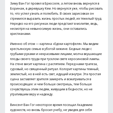
Зиму Ван Гог провел в Брюсселе, а летом вновь вернулся в
Боринаж, в деревушку Кем. Но вернулся уже, чтобы рисовать
то, что успел узнать и полюбить. В своих зарисовках он
стремился выразить жизнь простых людей, их тяжелый труд.
Нередко на его рисунках люди предстают в молитве, ведь,
несмотря на невыносимую жизнь, они оставались
христианами.
Именно об этом — картина «Едоки картофеля». Мы видим
крестьянскую семью в убогой хижине. Бедные люди с
грубыми руками и некрасивыми лицами, молча вкушающие
плоды своего труда при тусклом свете керосиновой лампы.
На стене висит картина с распятием. Перед нами трапеза,
суровый, но священный ритуал. Колорит картины темный,
землистый, но в ней есть свет, идущий изнутри. Эта простая
сцена заставляет зрителя замереть и всматриваться в
происходящее: и чем больше смотришь, тем больше
сочувствуешь этим людям, живущим в бедности, но не
утратившим веру и надежду.
Винсент Ван Гог некоторое время посещал Академию
художеств, но вновь бросил учебу, не увидев для себя