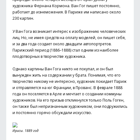
художника Фернана Кормона. Ван Гог пишет постоянно,
работает до изнеможения. В Париже им написано около
230 картин.
У Ван Гога возникает интерес к изображению человеческих
лиц. Но, не имея средств на оплату моделей, он пишет себя,
и за два года создает около двадцати автопортретов.
Парижский период (1886–1888) стал одним из наиболее
плодотворных в творчестве художника.
Однако картины Ван Гога никто не покупал, и он был
вынужден жить на содержании у брата. Понимая, что его
творчество никому не интересно, художник покидает Париж
и отправляется на юг Франции, в Прованс. В феврале 1888
года он поселяется в Арле и мечтает о создании коммуны
художников. На его призыв откликнулся только Поль Гоген,
он также был непризнанным художником, они подружились
и постоянно горячо обсуждали искусство.
Ирисы. 1889 год