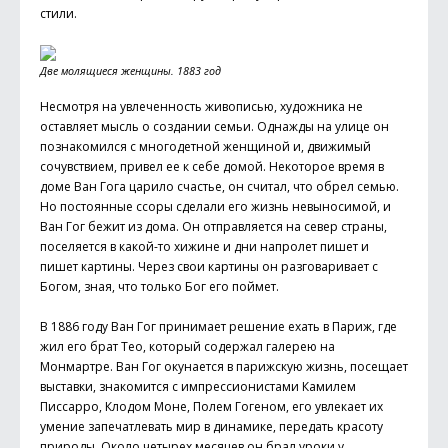
стили.
Две молящиеся женщины. 1883 год
Несмотря на увлеченность живописью, художника не
оставляет мысль о создании семьи. Однажды на улице он
познакомился с многодетной женщиной и, движимый
сочувствием, привел ее к себе домой. Некоторое время в
доме Ван Гога царило счастье, он считал, что обрел семью.
Но постоянные ссоры сделали его жизнь невыносимой, и
Ван Гог бежит из дома. Он отправляется на север страны,
поселяется в какой-то хижине и дни напролет пишет и
пишет картины. Через свои картины он разговаривает с
Богом, зная, что только Бог его поймет.
В 1886 году Ван Гог принимает решение ехать в Париж, где
жил его брат Тео, который содержал галерею на
Монмартре. Ван Гог окунается в парижскую жизнь, посещает
выставки, знакомится с импрессионистами Камилем
Писсарро, Клодом Моне, Полем Гогеном, его увлекает их
умение запечатлевать мир в динамике, передать красоту
природы. Около четырех месяцев он брал уроки у