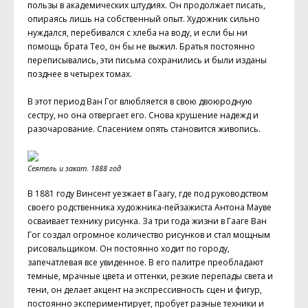
пользы в академических штудиях. Он продолжает писать,
опираясь лишь на собственный опыт. Художник сильно
нуждался, перебивался с хлеба на воду, и если бы ни
помощь брата Тео, он бы не выжил. Братья постоянно
переписывались, эти письма сохранились и были изданы
позднее в четырех томах.
В этот период Ван Гог влюбляется в свою двоюродную
сестру, но она отвергает его. Снова крушение надежд и
разочарование. Спасением опять становится живопись.
Сеятель и закат. 1888 год
В 1881 году Винсент уезжает в Гаагу, где под руководством
своего родственника художника-пейзажиста Антона Мауве
осваивает технику рисунка. За три года жизни в Гааге Ван
Гог создал огромное количество рисунков и стал мощным
рисовальщиком. Он постоянно ходит по городу,
запечатлевая все увиденное. В его палитре преобладают
темные, мрачные цвета и оттенки, резкие перепады света и
тени, он делает акцент на экспрессивность сцен и фигур,
постоянно экспериментирует, пробует разные техники и