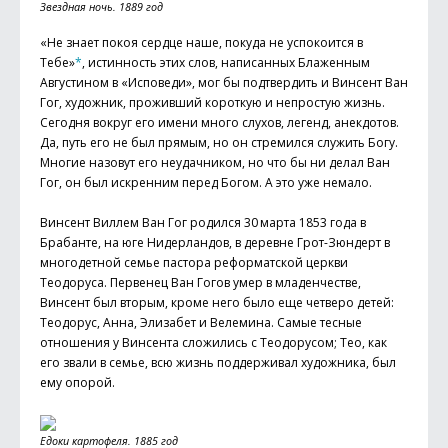
Звездная ночь. 1889 год
«Не знает покоя сердце наше, покуда не успокоится в
Тебе»
*
, истинность этих слов, написанных Блаженным
Августином в «Исповеди», мог бы подтвердить и Винсент Ван
Гог, художник, проживший короткую и непростую жизнь.
Сегодня вокруг его имени много слухов, легенд, анекдотов.
Да, путь его не был прямым, но он стремился служить Богу.
Многие назовут его неудачником, но что бы ни делал Ван
Гог, он был искренним перед Богом. А это уже немало.
Винсент Виллем Ван Гог родился 30 марта 1853 года в
Брабанте, на юге Нидерландов, в деревне Грот-Зюндерт в
многодетной семье пастора реформатской церкви
Теодоруса. Первенец Ван Гогов умер в младенчестве,
Винсент был вторым, кроме него было еще четверо детей:
Теодорус, Анна, Элизабет и Велемина. Самые тесные
отношения у Винсента сложились с Теодорусом; Тео, как
его звали в семье, всю жизнь поддерживал художника, был
ему опорой.
Едоки картофеля. 1885 год