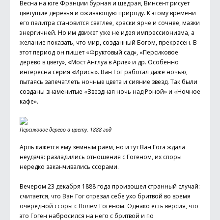
Весна на юге Франции бурная и щедрая, Винсент рисует
цветущие деревья и оживающую природу. К этому времени
его палитра становится светлее, краски ярче и сочнее, мазки
энергичней. Но им движет уже не идея импрессионизма, а
желание показать, что мир, созданный Богом, прекрасен. В
этот период он пишет «Фруктовый сад», «Персиковое
дерево в цвету», «Мост Англуа в Арле» и др. Особенно
интересна серия «Ирисы». Ван Гог работал даже ночью,
пытаясь запечатлеть ночные цвета и сияние звезд. Так были
созданы знаменитые «Звездная ночь над Роной» и «Ночное
кафе».
Персиковое дерево в цвету. 1888 год
Арль кажется ему земным раем, но и тут Ван Гога ждала
неудача: разладились отношения с Гогеном, их споры
нередко заканчивались ссорами.
Вечером 23 декабря 1888 года произошел странный случай:
считается, что Ван Гог отрезал себе ухо бритвой во время
очередной ссоры с Полем Гогеном. Однако есть версия, что
это Гоген набросился на него с бритвой и по