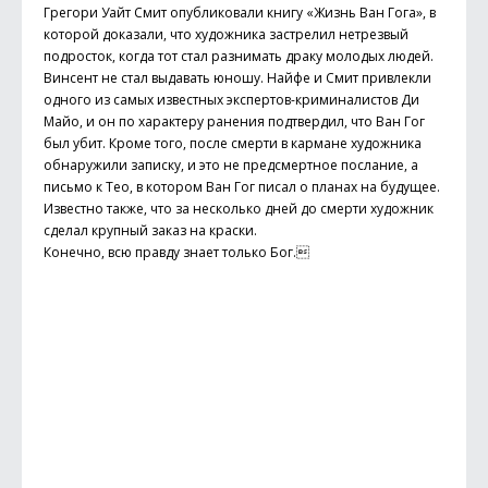
Грегори Уайт Смит опубликовали книгу «Жизнь Ван Гога», в
которой доказали, что художника застрелил нетрезвый
подросток, когда тот стал разнимать драку молодых людей.
Винсент не стал выдавать юношу. Найфе и Смит привлекли
одного из самых известных экспертов-криминалистов Ди
Майо, и он по характеру ранения подтвердил, что Ван Гог
был убит. Кроме того, после смерти в кармане художника
обнаружили записку, и это не предсмертное послание, а
письмо к Тео, в котором Ван Гог писал о планах на будущее.
Известно также, что за несколько дней до смерти художник
сделал крупный заказ на краски.
Конечно, всю правду знает только Бог.