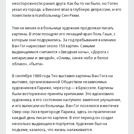
неосторожности ранил друга. Как бы то ни было, но Гоген
уехал из города, а Винсент впал в глубокую депрессию, и его
поместили в психбольницу Сен-Реми.
Тем не менее и в больнице художник продолжал писать
картины. В этом поощрял его лечащий врач Поль Гаше, с
которым они подружились. За год пребывания в клинике
Ван Гог нарисовал около 150 картин. Самыми
выдающимися считаются «Звездная ночь», «Дорога с
кипарисами и звездой», «Оливы, синее небо и белое
облако», «Пьета».
В сентябре 1889 года Тео выставил картины Ван Гога на
выставке, организованной Обществом независимых
художников в Париже, через год — в Брюсселе. Картины
были восторженно приняты критиками. Это вдохновило
художника, в его состоянии наступило заметное улучшение,
и его выписали из больницы. Ван Гог поселился в местечке
Овер-сюр-Уаз в пригороде Парижа, здесь он практически
каждый день писал по картине. В этот период он создал
несколько выдающихся портретов. Художник был на
подъеме, казалось, что жизнь налаживается.