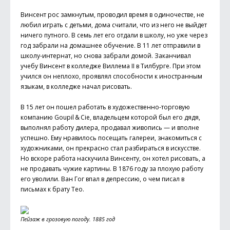
Винсент рос замкнутым, проводил время в одиночестве, не
любил играть с детьми, дома считали, что из него не выйдет
ничего путного. В семь лет его отдали в школу, но уже через
год забрали на домашнее обучение. В 11 лет отправили в
школу-интернат, но снова забрали домой. Заканчивал
учебу Винсент в колледже Виллема II в Тилбурге. При этом
учился он неплохо, проявлял способности к иностранным
языкам, в колледже начал рисовать.
В 15 лет он пошел работать в художественно-торговую
компанию Goupil & Cie, владельцем которой был его дядя,
выполнял работу дилера, продавал живопись — и вполне
успешно. Ему нравилось посещать галереи, знакомиться с
художниками, он прекрасно стал разбираться в искусстве.
Но вскоре работа наскучила Винсенту, он хотел рисовать, а
не продавать чужие картины. В 1876 году за плохую работу
его уволили. Ван Гог впал в депрессию, о чем писал в
письмах к брату Тео.
Пейзаж в грозовую погоду. 1885 год