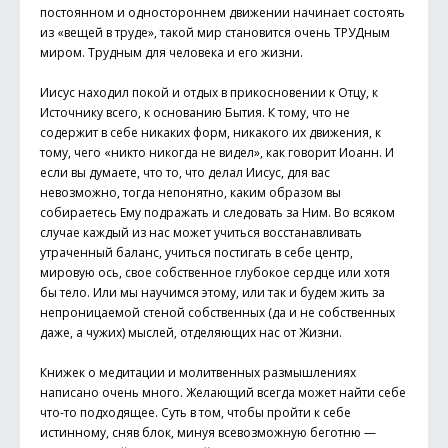
постоянном и одностороннем движении начинает состоять
из «вещей в труде», такой мир становится очень ТРУДным
миром. Трудным для человека и его жизни.
Иисус находил покой и отдых в прикосновении к Отцу, к
Источнику всего, к основанию Бытия. К тому, что не
содержит в себе никаких форм, никакого их движения, к
тому, чего «никто никогда не видел», как говорит Иоанн. И
если вы думаете, что то, что делал Иисус, для вас
невозможно, тогда непонятно, каким образом вы
собираетесь Ему подражать и следовать за Ним. Во всяком
случае каждый из нас может учиться восстанавливать
утраченный баланс, учиться постигать в себе центр,
мировую ось, свое собственное глубокое сердце или хотя
бы тело. Или мы научимся этому, или так и будем жить за
непроницаемой стеной собственных (да и не собственных
даже, а чужих) мыслей, отделяющих нас от Жизни.
Книжек о медитации и молитвенных размышлениях
написано очень много. Желающий всегда может найти себе
что-то подходящее. Суть в том, чтобы пройти к себе
истинному, сняв блок, минуя всевозможную беготню —