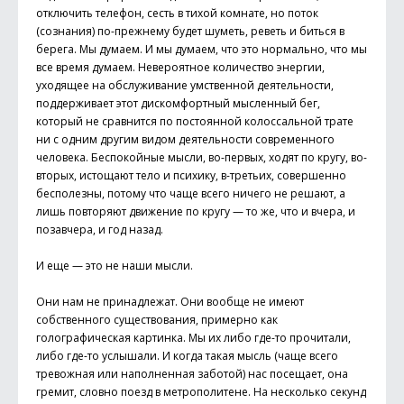
отключить телефон, сесть в тихой комнате, но поток
(сознания) по-прежнему будет шуметь, реветь и биться в
берега. Мы думаем. И мы думаем, что это нормально, что мы
все время думаем. Невероятное количество энергии,
уходящее на обслуживание умственной деятельности,
поддерживает этот дискомфортный мысленный бег,
который не сравнится по постоянной колоссальной трате
ни с одним другим видом деятельности современного
человека. Беспокойные мысли, во-первых, ходят по кругу, во-
вторых, истощают тело и психику, в-третьих, совершенно
бесполезны, потому что чаще всего ничего не решают, а
лишь повторяют движение по кругу — то же, что и вчера, и
позавчера, и год назад.
И еще — это не наши мысли.
Они нам не принадлежат. Они вообще не имеют
собственного существования, примерно как
голографическая картинка. Мы их либо где-то прочитали,
либо где-то услышали. И когда такая мысль (чаще всего
тревожная или наполненная заботой) нас посещает, она
гремит, словно поезд в метрополитене. На несколько секунд