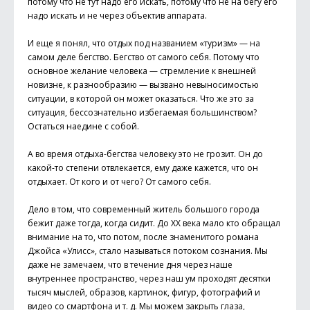
потому что не тут надо его искать, потому что не на бегу его
надо искать и не через объектив аппарата.
И еще я понял, что отдых под названием «туризм» — на
самом деле бегство. Бегство от самого себя. Потому что
основное желание человека — стремление к внешней
новизне, к разнообразию — вызвано невыносимостью
ситуации, в которой он может оказаться. Что же это за
ситуация, бессознательно избегаемая большинством?
Остаться наедине с собой.
А во время отдыха-бегства человеку это не грозит. Он до
какой-то степени отвлекается, ему даже кажется, что он
отдыхает. От кого и от чего? От самого себя.
Дело в том, что современный житель большого города
бежит даже тогда, когда сидит. До XX века мало кто обращал
внимание на то, что потом, после знаменитого романа
Джойса «Улисс», стало называться потоком сознания. Мы
даже не замечаем, что в течение дня через наше
внутреннее пространство, через наш ум проходят десятки
тысяч мыслей, образов, картинок, фигур, фотографий и
видео со смартфона и т. д. Мы можем закрыть глаза,