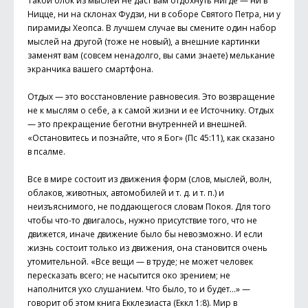
Такой блок из мыслей не даст вам отдохнуть нигде — ни в
Ницце, ни на склонах Фудзи, ни в соборе Святого Петра, ни у
пирамиды Хеопса. В лучшем случае вы смените один набор
мыслей на другой (тоже не новый), а внешние картинки
заменят вам (совсем ненадолго, вы сами знаете) мелькание
экранчика вашего смартфона.
Отдых — это восстановление равновесия. Это возвращение
не к мыслям о себе, а к самой жизни и ее Источнику. Отдых
— это прекращение беготни внутренней и внешней.
«Остановитесь и познайте, что я Бог» (Пс 45:11), как сказано
в псалме.
Все в мире состоит из движения форм (слов, мыслей, волн,
облаков, животных, автомобилей и т. д. и т. п.) и
неизъяснимого, не поддающегося словам Покоя. Для того
чтобы что-то двигалось, нужно присутствие того, что не
движется, иначе движение было бы невозможно. И если
жизнь состоит только из движения, она становится очень
утомительной. «Все вещи — в труде; не может человек
пересказать всего; не насытится око зрением; не
наполнится ухо слушанием. Что было, то и будет…» —
говорит об этом книга Екклезиаста (Еккл 1:8). Мир в