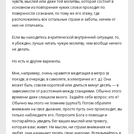
чувств, мыслей или даже той молитвы, которая состоит в
основном из повторения чужих слов и проходит по
поверхности сознания, по тому же его этажу, где
расположились все остальные страхи и заботы, ничем от
них не отличаясь.
Если вы находитесь в критической внутренней ситуации, то,
я убежден, лучше читать чужую молитву, чем вообще ничего
не делать.
Но есть и другие варианты.
Мне, например, очень нравится медитация в метро (в
поезде, в очереди, в самолете, в электричке и т. д.). Она
может быть совсем короткой или длиться минут десять — в
зависимости от расстояния между станциями. Обычно этого
времени даже слишком много. Задайте себе вопрос: кто я?
Обычно мы этого не помним (шутка?!). Потом обратите
внимание на свое дыхание, просто пусть оно происходит, вы
только наблюдаете его. Попросите Бога о помощи и
постарайтесь увидеть бег ваших мыслей или тревогу,
которая в вас живет. Ни мысли, ни страхи внимания не
любят, они начинают терять свою энергию. Вглядывайтесь в