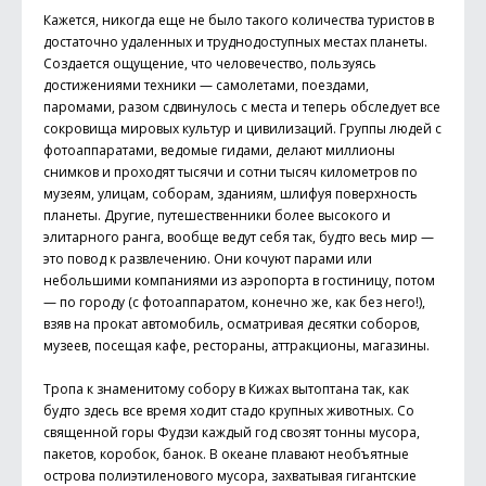
Кажется, никогда еще не было такого количества туристов в
достаточно удаленных и труднодоступных местах планеты.
Создается ощущение, что человечество, пользуясь
достижениями техники — самолетами, поездами,
паромами, разом сдвинулось с места и теперь обследует все
сокровища мировых культур и цивилизаций. Группы людей с
фотоаппаратами, ведомые гидами, делают миллионы
снимков и проходят тысячи и сотни тысяч километров по
музеям, улицам, соборам, зданиям, шлифуя поверхность
планеты. Другие, путешественники более высокого и
элитарного ранга, вообще ведут себя так, будто весь мир —
это повод к развлечению. Они кочуют парами или
небольшими компаниями из аэропорта в гостиницу, потом
— по городу (с фотоаппаратом, конечно же, как без него!),
взяв на прокат автомобиль, осматривая десятки соборов,
музеев, посещая кафе, рестораны, аттракционы, магазины.
Тропа к знаменитому собору в Кижах вытоптана так, как
будто здесь все время ходит стадо крупных животных. Со
священной горы Фудзи каждый год свозят тонны мусора,
пакетов, коробок, банок. В океане плавают необъятные
острова полиэтиленового мусора, захватывая гигантские