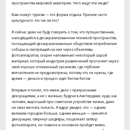
пространства мировой акватории. Чего ищут эти люди?
Вам скажут: туризм — это форма отдыха. Причем часто
культурного. Но так ли это?
Я сейчас даже не буду говорить о том, что путешественник,
находящийся в десакрализованном техникой пространстве,
посещающий десакрализованные обществом потребления
соборы и смотрящий на них через объективы
фотоаппаратов, скорее напоминает некоторый сырой
материал, который индустрия развлечений прогоняет через
свой хорошо отлаженный организм, где глубокие
впечатления не предусмотрены, потому что не нужны, где
время — деньги и процесс идет бегом-бегом.
Впервые я понял, что имею дело с прекрасными
декорациями, а не с жизнью, будучи в Амстердаме, куда, как
человек, выросший при советском устройстве жизни, даже
не смел мечтать попасть. Я вдруг увидел, что — одним
великим городом больше, одним меньше — сменятся
декорации, сверкнут шедевры, пощелкает затвор
фотоаппарата, но главное и основное пройдет мимо,