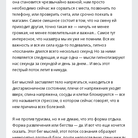
она становится чрезвычайно важной, нам просто
необходимо сейчас же сорваться с места, позвонить по
телефону, или проверить счета, или срочно поехать в
магазин. Самое смешное состоит в том, что на смену ей
приходит другая, точно такая же — ничуть не менее
громкая, не менее повелительная и важная… Самое тут
интересное, что назавтра мы их уже не помним. Вся их
важность и вся их сила куда-то подевались, гипноз
«послания» длился всего несколько секунд. Но за ними
появляется следующая, и еще одна — мысли гипнотизируют
нас секунда за секундой и день за днем… И весь этот
пестрый поток летит в никуда.
Бег мыслей заставляет тело напрягаться, находиться в
дисгармоничном состоянии, плечи от напряжения уходят
вверх, спина напряжена, сосуды и клетки блокируются — все
это называется стрессом, о котором сейчас говорят, что в
нем причина всех болезней.
Я не против туризма, но я не думаю, что это форма отдыха.
Форма развлечения или бегства — да. И вот что еще хочется
сказать. Этот бег мыслей, этот поток сознания образуют
невероятно плотный блок, почти непроглядную стену между