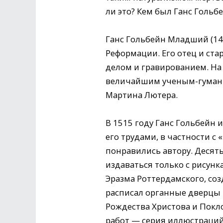
ли это? Кем был Ганс Голь
Ганс Гольбейн Младший (14
Реформации. Его отец и ст
делом и гравированием. На
величайшим ученым-гуманис
Мартина Лютера.
В 1515 году Ганс Гольбейн 
его трудами, в частности с
понравились автору. Десять
издаваться только с рисунк
Эразма Роттердамского, соз
расписал органные дверцы 
Рождества Христова и Покл
работ — серия иллюстраций