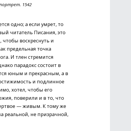
опортрет. 1542
ется одно; а если умрет, то
вый читатель Писания, это
, чтобы воскреснуть и
как предельная точка
ога. И тлен стремится
днако парадокс состоит в
ется юным и прекрасным, а в
постижимость и подлинное
мо, хотел, чтобы его
жия, поверили и в то, что
ертвое — живым. К тому же
а реальной, не призрачной,