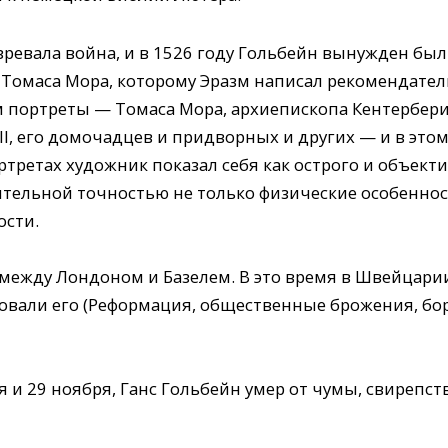
ревала война, и в 1526 году Гольбейн вынужден был 
Томаса Мора, которому Эразм написал рекомендател
 портреты — Томаса Мора, архиепископа Кентербери
III, его домочадцев и придворных и других — и в этом
третах художник показал себя как острого и объект
тельной точностью не только физические особеннос
ости.
 между Лондоном и Базелем. В это время в Швейцари
вали его (Реформация, общественные брожения, борь
ря и 29 ноября, Ганс Гольбейн умер от чумы, свирепс