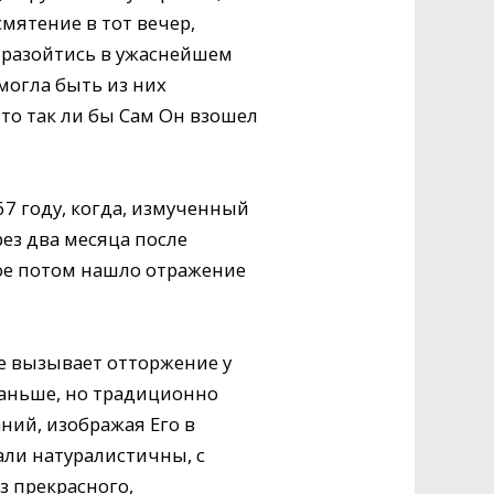
мятение в тот вечер,
 разойтись в ужаснейшем
могла быть из них
 то так ли бы Сам Он взошел
67 году, когда, измученный
ез два месяца после
рое потом нашло отражение
е вызывает отторжение у
раньше, но традиционно
ний, изображая Его в
али натуралистичны, с
з прекрасного,