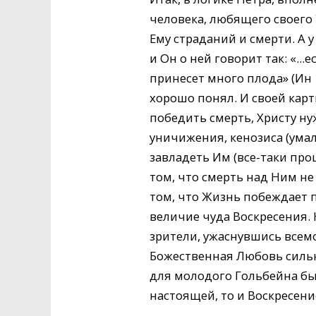
человека, любящего своего
Ему страданий и смерти. А у
и Он о ней говорит так: «...
принесет много плода» (Ин 
хорошо понял. И своей карт
победить смерть, Христу ну
уничижения, кенозиса (умал
завладеть Им (все-таки про
том, что смерть над Ним не 
том, что Жизнь побеждает 
величие чуда Воскресения.
зрители, ужаснувшись всемо
Божественная Любовь сильн
для молодого Гольбейна бы
настоящей, то и Воскресени