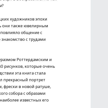
м?
цких художников эпохи
сь они также ювелирным
 повлияло общение с
 знакомство с трудами
с Эразмом Роттердамским и
80 рисунков, которые очень
ствии эта книга стала
ал прекрасный портрет
, фрески в новой ратуше,
ого собора с образами
 наиболее известных его