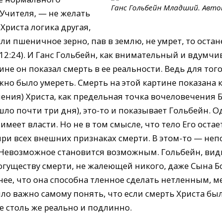
Ганс Гольбейн Младший. Авт
 Учителя, — не желать
 Христа логика другая,
если пшеничное зерно, пав в землю, не умрет, то остан
12:24). И Ганс Гольбейн, как внимательный и вдумчи
ине он показал смерть в ее реальности. Ведь для того
жно было умереть. Смерть на этой картине показана 
ения) Христа, как предельная точка вочеловечения Б
шло почти три дня), это-то и показывает Гольбейн. О
имеет власти. Но не в том смысле, что тело Его оста
при всех внешних признаках смерти. В этом-то — не
 Невозможное становится возможным. Гольбейн, види
гуществу смерти, не жалеющей никого, даже Сына Бо
ее, что она способна тленное сделать нетленным, м
ло важно самому понять, что если смерть Христа был
е столь же реально и подлинно.