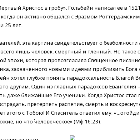
Мертвый Христос в гробу». Гольбейн написал ее в 152
 когда он активно общался с Эразмом Роттердамски
и 25 лет.
телей, эта картина свидетельствует о безбожности 
 всего лишь человек, смертный и тленный. Но такое
ой эпохи, которая провозгласила Священное писани
ика, захваченного новыми идеями приблизить Бога к
ейн хотел глубже понять парадоксальность Благой В
е это другим. Один из главных парадоксов Евангелия
ть даже ближайшие Его ученики. Когда Христос стал 
традать, претерпеть распятие, смерть и воскреснуть
ет этого с Тобою! И Спаситель ответил ему: «...отойди
ожие, но что΄ человеческое» (Мф 16:23).
не нормального