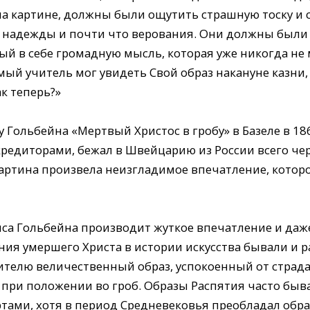
на картине, должны были ощутить страшную тоску и с
 надежды и почти что верования. Они должны были
дый в себе громадную мысль, которая уже никогда не 
самый учитель мог увидеть Свой образ накануне казни,
ак теперь?»
 Гольбейна «Мертвый Христос в гробу» в Базеле в 18
редиторами, бежал в Швейцарию из России всего чер
картина произвела неизгладимое впечатление, кото
нса Гольбейна производит жуткое впечатление и даж
ния умершего Христа в истории искусства бывали и 
телю величественный образ, успокоенный от страда
 при положении во гроб. Образы Распятия часто быв
ами, хотя в период Средневековья преобладал обра