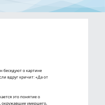
н беседуют о картине
ли вдруг кричит: «Да от
жается это понятие о
и, окружавшие умершего,