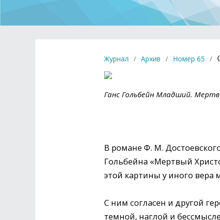
Журнал
/
Архив
/
Номер 65
/
Ганс Гольбейн Младший. Мертвы
В романе Ф. М. Достоевског
Гольбейна «Мертвый Христос
этой картины у иного вера 
С ним согласен и другой ге
темной, наглой и бессмысле