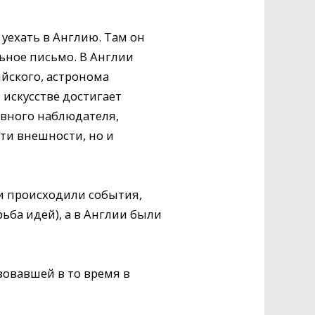
уехать в Англию. Там он
ьное письмо. В Англии
йского, астронома
 искусстве достигает
ивного наблюдателя,
ти внешности, но и
и происходили события,
ба идей), а в Англии были
твовавшей в то время в