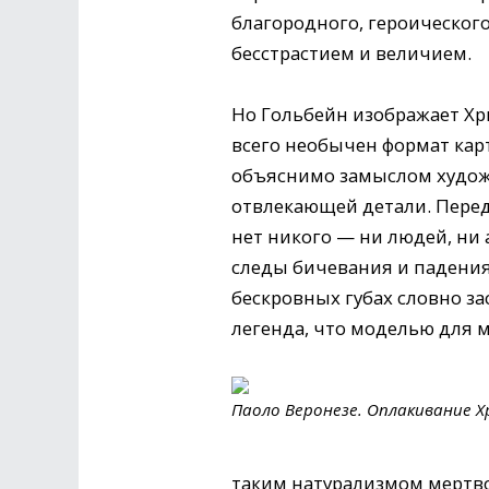
благородного, героическог
бесстрастием и величием.
Но Гольбейн изображает Хр
всего необычен формат карт
объяснимо замыслом художн
отвлекающей детали. Перед 
нет никого — ни людей, ни 
следы бичевания и падения 
бескровных губах словно за
легенда, что моделью для 
Паоло Веронезе. Оплакивание Х
таким натурализмом мертвог