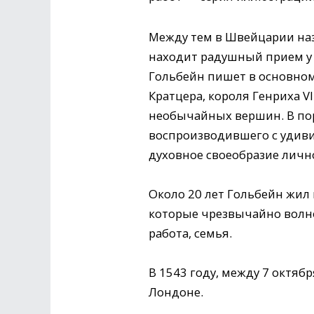
Между тем в Швейцарии наз
находит радушный прием у 
Гольбейн пишет в основном
Кратцера, короля Генриха V
необычайных вершин. В пор
воспроизводившего с удиви
духовное своеобразие личн
Около 20 лет Гольбейн жил
которые чрезвычайно волно
работа, семья.
В 1543 году, между 7 октяб
Лондоне.