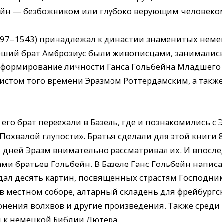
бейн — безбожником или глубоко верующим человеко
97– 1543) принадлежал к династии знаменитых неме
арший брат Амброзиус были живописцами, занимали
 формирование личности Ганса Гольбейна Младшего
том того времени Эразмом Роттердамским, а также
и его брат переехали в Базель, где и познакомились 
 «Похвалой глупости». Братья сделали для этой книги 
 дней Эразм внимательно рассматривал их. И впослед
ами братьев Гольбейн. В Базеле Ганс Гольбейн напис
дал десять картин, посвященных страстям Господним
в местном соборе, алтарный складень для фрейбургск
онения волхвов и другие произведения. Также среди
 к немецкой Библии Лютера.