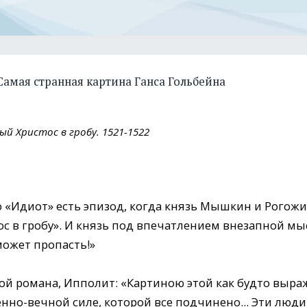
Самая странная картина Ганса Гольбейна
й Христос в гробу. 1521-1522
о «Идиот» есть эпизод, когда князь Мышкин и Рогожи
 в гробу». И князь под впечатлением внезапной мыс
может пропасть!»
рой романа, Ипполит: «Картиною этой как будто выра
нно-вечной силе, которой все подчинено... Эти люд