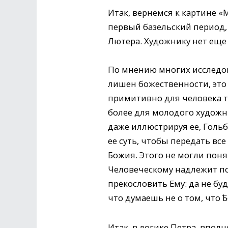
Итак, вернемся к картине «
первый базельский период,
Лютера. Художнику нет еще 
По мнению многих исследова
лишен божественности, это
примитивно для человека т
более для молодого художн
даже иллюстрируя ее, Гольб
ее суть, чтобы передать вс
Божия. Этого не могли поня
Человеческому надлежит пос
прекословить Ему: да не буд
что думаешь не о том, что΄ Б
Итак, в логике Петра, впол