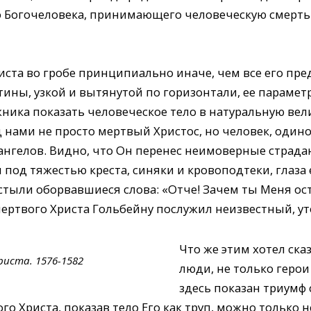
о Богочеловека, принимающего человеческую смерт
иста во гробе принципиально иначе, чем все его пр
ины, узкой и вытянутой по горизонтали, ее параметры
ика показать человеческое тело в натуральную вел
нами не просто мертвый Христос, но человек, одино
ангелов. Видно, что Он перенес неимоверные страдан
под тяжестью креста, синяки и кровоподтеки, глаза 
стыли оборвавшиеся слова: «Отче! Зачем ты Меня ост
мертвого Христа Гольбейну послужил неизвестный, у
Что же этим хотел ска
риста. 1576-1582
люди, не только герои
здесь показан триумф 
о Христа, показав тело Его как труп, можно только не