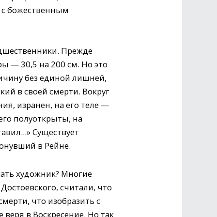
ь с божественным
едшественники. Прежде
 — 30,5 на 200 см. Но это
ичину без единой лишней,
кий в своей смерти. Вокруг
ия, изранен, на его теле —
его полуоткрыты, на
авил...» Существует
тонувший в Рейне.
зать художник? Многие
 Достоевского, считали, что
смерти, что изобразить с
 веря в Воскресение. Но так