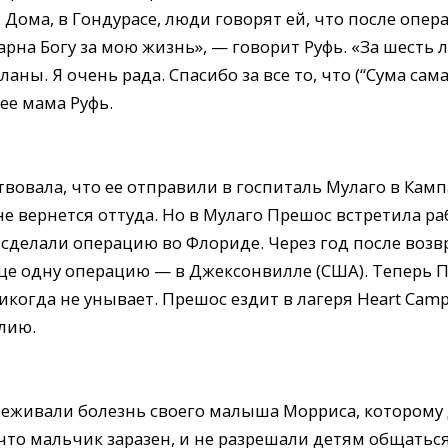
Дома, в Гондурасе, люди говорят ей, что после опер
арна Богу за мою жизнь», — говорит Руфь. «За шесть 
ны. Я очень рада. Спасибо за все то, что (“Сума сам
ее мама Руфь.
вовала, что ее отправили в госпиталь Мулаго в Кампа
не вернется оттуда. Но в Мулаго Прешос встретила раб
 ей сделали операцию во Флориде. Через год после во
еще одну операцию — в Джексонвилле (США). Теперь 
икогда не унывает. Прешос ездит в лагеря Heart Cam
лию.
реживали болезнь своего малыша Морриса, которому
 что мальчик заразен, и не разрешали детям общаться