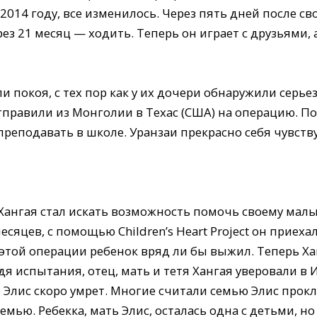
 2014 году, все изменилось. Через пять дней после 
рез 21 месяц — ходить. Теперь он играет с друзьями,
ли покоя, с тех пор как у их дочери обнаружили серь
отправили из Монголии в Техас (США) на операцию. П
преподавать в школе. Уранзаи прекрасно себя чувств
 Хангая стал искать возможность помочь своему малы
есяцев, с помощью Children’s Heart Project он приех
з этой операции ребенок вряд ли бы выжил. Теперь Х
 испытания, отец, мать и тетя Хангая уверовали в И
о Элис скоро умрет. Многие считали семью Элис прокл
емью. Ребекка, мать Элис, осталась одна с детьми, н