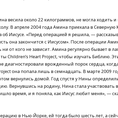
на весила около 22 килограммов, не могла ходить и 
олу. В апреле 2004 года Амина приехала в Северную
а об Иисусе. «Перед операцией я решила, — рассказы
усть она закончится с Иисусом». После операции Амин
ни от кого не зависит. Амина регулярно бывает в лаг
 Children’s Heart Project, чтобы изучать Библию. Эт
ине диагностировали врожденный порок сердца, когда
 Project она попала лишь в семнадцать. В марте 2009 
отом вернулись домой. Год спустя у Нины определил
ию. Вернувшись на родину, Нина стала участвовать в
ишло время, и я поняла, как Иисус любит меня», — ск
перацию в Нью-Йорке, ей тогда было шесть лет, а сей