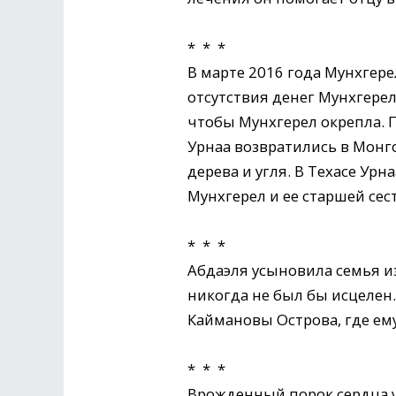
* * *
В марте 2016 года Мунхгере
отсутствия денег Мунхгере
чтобы Мунхгерел окрепла. 
Урнаа возвратились в Монг
дерева и угля. В Техасе Урн
Мунхгерел и ее старшей сес
* * *
Абдаэля усыновила семья из
никогда не был бы исцелен. 
Каймановы Острова, где ем
* * *
Врожденный порок сердца ун