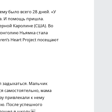
ему было всего 28 дней. «У
а. И помощь пришла.
верной Каролине (США). Во
Монголию Ньямка стала
en’s Heart Project посещают
л задыхаться. Мальчик
ся самостоятельно, мама
зу привлекали к нему
ию. После успешного
 пошел в школу.