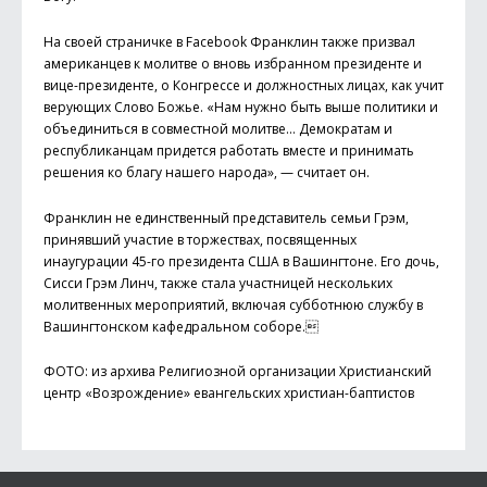
На своей страничке в Facebook Франклин также призвал
американцев к молитве о вновь избранном президенте и
вице-президенте, о Конгрессе и должностных лицах, как учит
верующих Слово Божье. «Нам нужно быть выше политики и
объединиться в совместной молитве… Демократам и
республиканцам придется работать вместе и принимать
решения ко благу нашего народа», — считает он.
Франклин не единственный представитель семьи Грэм,
принявший участие в торжествах, посвященных
инаугурации 45-го президента США в Вашингтоне. Его дочь,
Сисси Грэм Линч, также стала участницей нескольких
молитвенных мероприятий, включая субботнюю службу в
Вашингтонском кафедральном соборе.
ФОТО: из архива Религиозной организации Христианский
центр «Возрождение» евангельских христиан-баптистов