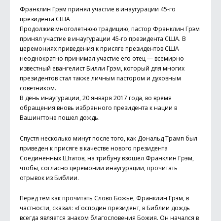
Франклин Грэм принял участие в инаугурации 45-го
президента США
Продолжив многолетнюю традицию, пастор Франклин Грэм
принял участие в инаугурации 45-го президента США. В
церемониях приведения к присяге президентов США
неоднократно принимал участие его отец — всемирно
известный евангелист Билли Грэм, который для многих
президентов стал также личным пастором и духовным
советником.
В день инаугурации, 20 января 2017 года, во время
обращения вновь избранного президента к нации в
Вашингтоне пошел дождь.
Спустя несколько минут после того, как Дональд Трамп был
приведен к присяге в качестве нового президента
Соединенных Штатов, на трибуну взошел Франклин Грэм,
чтобы, согласно церемонии инаугурации, прочитать
отрывок из Библии.
Перед тем как прочитать Слово Божье, Франклин Грэм, в
частности, сказал: «Господин президент, в Библии дождь
всегда является знаком благословения Божия. Он начался в