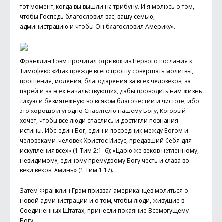
тот момент, когда вы вышли на трибуну. И я молюсь о том,
чтобы Господь благословил вас, вашу семью,
администрацию и чтобы Он благословил Америку».
Франклин Грэм прочитал отрывок из Первого послания к
Тимофею: «Итак прежде всего прошу совершать молитвы,
прошения, моления, благодарения за всех человеков, за
царей и за всех начальствующих, дабы проводить нам жизнь
тихую и безмятежную во всяком благочестии и чистоте, ибо
это хорошо и угодно Спасителю нашему Богу, Который
хочет, чтобы все люди спаслись и достигли познания
истины. Ибо един Бог, един и посредник между Богом и
человеками, человек Христос Иисус, предавший Себя для
искупления всех» (1 Тим 2:1–6); «Царю же веков нетленному,
невидимому, единому премудрому Богу честь и слава во
веки веков. Аминь» (1 Тим 1:17).
Затем Франклин Грэм призвал американцев молиться о
новой администрации и о том, чтобы люди, живущие в
Соединенных Штатах, принесли покаяние Всемогущему
Богу.