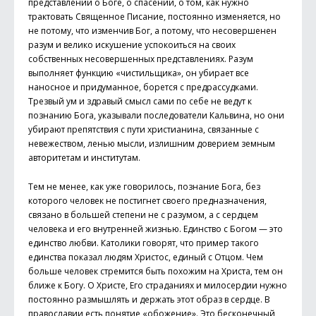
представлений о Боге, о спасении, о том, как нужно
трактовать Священное Писание, постоянно изменяется, но
не потому, что изменчив Бог, а потому, что несовершенен
разум и велико искушение успокоиться на своих
собственных несовершенных представлениях. Разум
выполняет функцию «чистильщика», он убирает все
наносное и придуманное, борется с предрассудками.
Трезвый ум и здравый смысл сами по себе не ведут к
познанию Бога, указывали последователи Кальвина, но они
убирают препятствия с пути христианина, связанные с
невежеством, ленью мысли, излишним доверием земным
авторитетам и институтам.
Тем не менее, как уже говорилось, познание Бога, без
которого человек не постигнет своего предназначения,
связано в большей степени не с разумом, а с сердцем
человека и его внутренней жизнью. Единство с Богом — это
единство любви. Католики говорят, что пример такого
единства показал людям Христос, единый с Отцом. Чем
больше человек стремится быть похожим на Христа, тем он
ближе к Богу. О Христе, Его страданиях и милосердии нужно
постоянно размышлять и держать этот образ в сердце. В
православии есть понятие «обожение». Это бесконечный