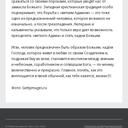
сражаться со своими пороками, которые уводят нас от
замысла Божьего. Западная христианская традиция особо
подчеркивает, что борьба с «ветхим Адамом» — это тоже
одно из предназначений человека, которое возникло не
изначально, а после грехопадения. Лютеране и
кальвинисты указывали, что только вера дает возможность
преодолеть «ветхого Адама» и стать чадом Божьим.
Итак, человек предназначен быть образом Божьим, чадом
Господа, которое живет в любви со своим Создателем и,
подражая Ему во всем, становится мостиком между земным
и небесным, соработником и сотворцом Бога, — по-моему,
величественно и прекрасно. Главное, понять, как это
воплощается в твоей обычной, как тебе кажется, жизни.
Фото: Gettyimages.ru
Политика конфиденциальности
© Решение вместе с Decision, 2026