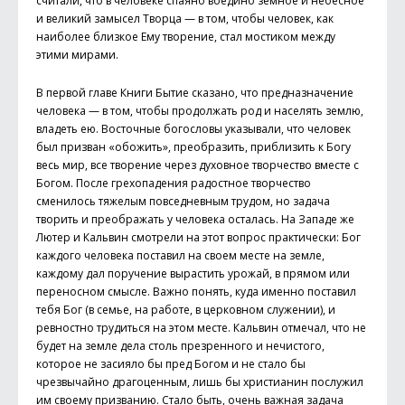
считали, что в человеке спаяно воедино земное и небесное
и великий замысел Творца — в том, чтобы человек, как
наиболее близкое Ему творение, стал мостиком между
этими мирами.
В первой главе Книги Бытие сказано, что предназначение
человека — в том, чтобы продолжать род и населять землю,
владеть ею. Восточные богословы указывали, что человек
был призван «обожить», преобразить, приблизить к Богу
весь мир, все творение через духовное творчество вместе с
Богом. После грехопадения радостное творчество
сменилось тяжелым повседневным трудом, но задача
творить и преображать у человека осталась. На Западе же
Лютер и Кальвин смотрели на этот вопрос практически: Бог
каждого человека поставил на своем месте на земле,
каждому дал поручение вырастить урожай, в прямом или
переносном смысле. Важно понять, куда именно поставил
тебя Бог (в семье, на работе, в церковном служении), и
ревностно трудиться на этом месте. Кальвин отмечал, что не
будет на земле дела столь презренного и нечистого,
которое не засияло бы пред Богом и не стало бы
чрезвычайно драгоценным, лишь бы христианин послужил
им своему призванию. Стало быть, очень важная задача