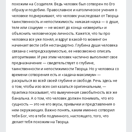
похожим на Создателя. Ведь человек был сотворен по Его
образу и подобию. Православное и католическое учения о
человеке подчеркивают, что человек унаследовал от Творца
таинственность и непостижимость: никакая наука — о душе,
теле или социуме — не может до конца «измерить» и
объяснить человеческую личность. Кажется, что ты про
человека все уже понял, и вдруг в какой-то момент он
начинает вести себя нестандартно. Глубина души человека
связана с непредсказуемостью, ее невозможно описать
алгоритмами. И уже этим человек частично выполняет свое
предназначение — свидетельствует о глубине,
таинственности и непостижимости Творца. Но у человека со
времени сотворения есть и «задача-максимум» —
раскрыться во всей своей глубине и свободе. Речь здесь не
о том, чтобы изо всех сил казаться оригинальным, —
практика показывает, что вымученная самобытность все же
банальна. А о том, что человек должен понимать, что его
сущность — это не его вкусы, привычки и представления о
нем окружающих. Важно понять, каким именно сотворил
тебя Бог, что в тебе подлинного, настоящего, того, что
делает тебя похожим на Творца.