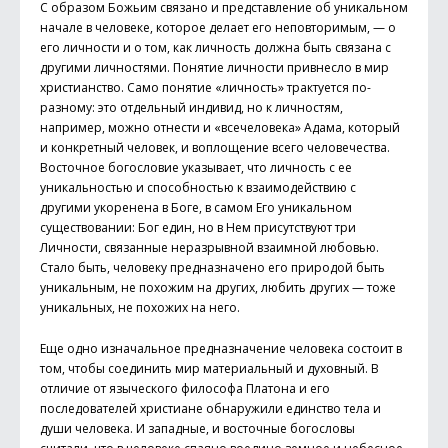
С образом Божьим связано и представление об уникальном
начале в человеке, которое делает его неповторимым, — о
его личности и о том, как личность должна быть связана с
другими личностями. Понятие личности привнесло в мир
христианство. Само понятие «личность» трактуется по-
разному: это отдельный индивид, но к личностям,
например, можно отнести и «всечеловека» Адама, который
и конкретный человек, и воплощение всего человечества.
Восточное богословие указывает, что личность с ее
уникальностью и способностью к взаимодействию с
другими укоренена в Боге, в самом Его уникальном
существовании: Бог един, но в Нем присутствуют три
Личности, связанные неразрывной взаимной любовью.
Стало быть, человеку предназначено его природой быть
уникальным, не похожим на других, любить других — тоже
уникальных, не похожих на него.
Еще одно изначальное предназначение человека состоит в
том, чтобы соединить мир материальный и духовный. В
отличие от языческого философа Платона и его
последователей христиане обнаружили единство тела и
души человека. И западные, и восточные богословы