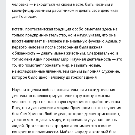
человека — находиться на своем месте, быть честным и
квалифицированным работником и делать свое дело «как
для Господа».
Кстати, протестантская традиция особо отметила здесь не
только предпринимательство, но и науку, указав, что она
восстанавливает в человеке изначальную функцию Адама. У
первого человека после сотворения была важная
обязанность — давать имена животным. Следовательно, в
тот момент Адам познавал мир. Научная деятельность — это
то, что помогает познавать мир, называть новые,
неисследованные явления, тем самым выполняя служение,
которое было дано человеку до грехопадения.
Наука и в целом любая познавательная и созидательная
деятельность иллюстрируют еще одну важную мысль:
человек создан не только для служения и соработничества
Богу, но и для служения людям. Примером такого служения
был Сам Христос. Любое дело, которое делает христианин,
должно что-то давать миру, исправлять и улучшать жизнь
людей. Протестантская традиция понимает это вполне
конкретно и практически. Майкла Фарадея, который был