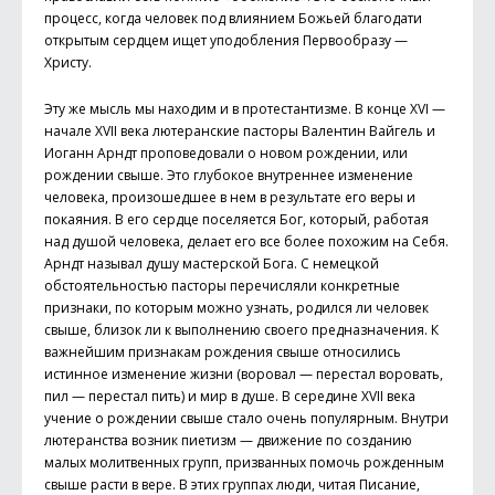
процесс, когда человек под влиянием Божьей благодати
открытым сердцем ищет уподобления Первообразу —
Христу.
Эту же мысль мы находим и в протестантизме. В конце XVI —
начале XVII века лютеранские пасторы Валентин Вайгель и
Иоганн Арндт проповедовали о новом рождении, или
рождении свыше. Это глубокое внутреннее изменение
человека, произошедшее в нем в результате его веры и
покаяния. В его сердце поселяется Бог, который, работая
над душой человека, делает его все более похожим на Себя.
Арндт называл душу мастерской Бога. С немецкой
обстоятельностью пасторы перечисляли конкретные
признаки, по которым можно узнать, родился ли человек
свыше, близок ли к выполнению своего предназначения. К
важнейшим признакам рождения свыше относились
истинное изменение жизни (воровал — перестал воровать,
пил — перестал пить) и мир в душе. В середине XVII века
учение о рождении свыше стало очень популярным. Внутри
лютеранства возник пиетизм — движение по созданию
малых молитвенных групп, призванных помочь рожденным
свыше расти в вере. В этих группах люди, читая Писание,