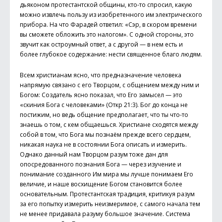
дьяконом протестантской общины, кто-то спросил, какую
можно извлечь пользу из изобретенного им электрического
прибора. На что Фарадей ответил: «Сэр, в скором времени
вы сможете обложить это налогом». С одной стороны, это
звучит как остроумный ответ, а с другой — в нем есть и
более глубокое содержание: нести священное благо людям.
Всем христианам ясно, что предназначение человека
напрямую связано с его Творцом, с общением между ним и
Богом: Создатель ясно показал, что Его замысел — это
«скиния Бога с человеками» (Откр 21:3). Бог до конца не
постижим, но ведь общение предполагает, что ты что-то
знаешь о том, с кем общаешься. Христиане сходятся между
собой в том, что Бога мы познаём прежде всего сердцем,
никакая наука не в состоянии Бога описать и измерить.
Однако данный нам Творцом разум тоже дан для
опосредованного познания Бога — через изучение и
понимание созданного Им мира мы лучше понимаем Его
величие, и наше восхищение Богом становится более
основательным. Протестантская традиция, критикуя разум
за его попытку измерить неизмеримое, с самого начала тем
не менее придавала разуму большое значение. Система