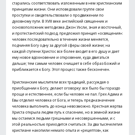
старались соответствовать изложенным в нем христианским
принципам жизни. Они исповедовали группе свои
проступки и свидетельствовали о продвижении по
духовному пути. В XVIII веке английский священник и
основоположник методизма Джон Уэсли, зная и восточный,
и протестантский подход, предложил принцип «освящения»:
человек последовательно в течение жизни меняется,
подчиняя Богу одну за другой сферы своей жизни; на
каждой ступени Христос все более входит в его душу и дает
ему новое вдохновение и откровение, куда двигаться
дальше; тем самым человек очищает в себе образ Божий и
приближается к Богу. Этот процесс также бесконечен.
Христианские мыслители всех традиций, рассуждая о
приобщении к Богу, делают оговорку: все было бы гораздо
проще и естественнее, если бы человек не пал. Грех Адама и
Евы отделил человека от Бога, и теперь предназначение
человека выполнить до конца невозможно. Крестная жертва
Христа открыла людям путь к спасению, но в земной жизни
мы остаемся людьми грешными и несовершенными, и с
этой реальностью приходится считаться. За два тысячелетия
христиане накопили немало опыта и «рецептов», как