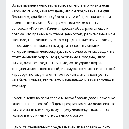
Во все времена человек чувствовал, что в его жизни есть
какой-то смысл, какая-то цель, что он предназначен для
большего, для более глубокого, чем обыденная жизнь и
стремление выжить. В современном мире «вечные
вопросы» «Кто я?», «Зачем я здесь?» обостряются еще и
потому, что прежние системы ценностей, религиозные или
светские, говорившие что-то о предназначении человека,
перестали быть массовыми, да и вопрос выживания,
который мешал человеку думать о более важных вещах, не
стоит ныне так остро. Люди, особенно молодые, ищут
смысл, личное предназначение, их не удовлетворяют
«социальные» ответы: «выйди замуж», «женись» и «построй
карьеру», потому что они про то, кем стать, а волнует-то —
кем быть. Точнее, кто ты есть изначально и зачем послан в
этот мир.
Христианство во всем своем многообразии дало несколько
ответов на вопрос об общем предназначении человека. Но
смысл жизни каждому верующему человеку открывается
только в его личных отношениях с Богом.
Одно из изначальных предназначений человека — быть